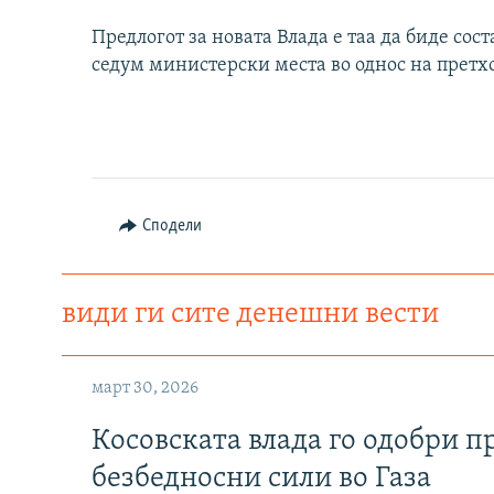
Предлогот за новата Влада е таа да биде сос
седум министерски места во однос на претх
Сподели
види ги сите денешни вести
март 30, 2026
Косовската влада го одобри п
безбедносни сили во Газа