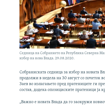
Седница на Собранието на Република Северна Мак
избор на нова Влада. 29.08.2020.
Собраниската седница за избор на новата В
продолжи в недела на 30 август со почеток в
Заев во излагањето пред пратениците ги пр
состав, додека опозициските пратеници ја 
„Важно е новата Влада да го заокружи новио