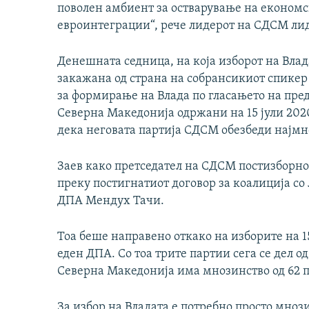
поволен амбиент за остварување на економс
евроинтеграции“, рече лидерот на СДСМ ли
Денешната седница, на која изборот на Влад
закажана од страна на собрансикиот спикер 
за формирање на Влада по гласањето на пр
Северна Македонија одржани на 15 јули 2020
дека неговата партија СДСМ обезбеди најмн
Заев како претседател на СДСМ постизборно
преку постигнатиот договор за коалиција со
ДПА Мендух Тачи.
Тоа беше направено откако на изборите на 1
еден ДПА. Со тоа трите партии сега се дел о
Северна Македонија има мнозинство од 62 
За избор на Владата е потребно просто мнозин