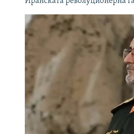
Иранската револуционерна г