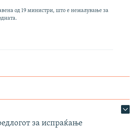
тавена од 19 министри, што е немалување за
одната.
редлогот за испраќање