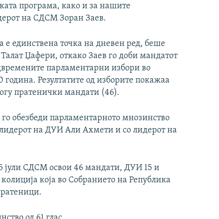
ката програма, како и за нашите
дерот на СДСМ Зоран Заев.
а е единствена точка на дневен ред, беше
Талат Џафери, откако Заев го доби мандатот
едвремените парламентарни избори во
 година. Резултатите од изборите покажаа
огу пратенички мандати (46).
 го обезбеди парламентарното мнозинство
 лидерот на ДУИ Али Ахмети и со лидерот на
5 јули СДСМ освои 46 мандати, ДУИ 15 и
д колиција која во Собранието на Република
пратеници.
ство од 61 глас.