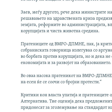
Заев, меѓу другото, рече дека министрите на
решавањето на здравствената криза предизв
земјата, реформите во администрацијата, вл
корупцијата и чиста животна средина.
Пратениците од ВМРО-ДПМНЕ, пак, ја крити
собраниската говорница излегуваа со аргуме
во борбата против корупцијата, но и дека не
економијата и за развојот на образованието.
Во оваа насока пратеникот на ВМРО-ДПМНЕ 
на есен ќе се соочи со бројни протести.“
Критики кон власта упатија и пратениците о
Алтернатива. Тие оценија дека предложени
придонесат за зголемување на стандардот н