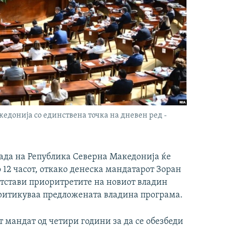
едонија со единствена точка на дневен ред -
лада на Република Северна Македонија ќе
о 12 часот, откако денеска мандатарот Зоран
етстави приоритретите на новиот владин
критикуваа предложената владина програма.
т мандат од четири години за да се обезбеди