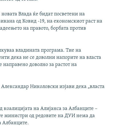
 новата Влада ќе бидат посветени на
икана од Ковид -19, на економскиот раст на
адеењето на правото, борбата против
куваа владината програма. Тие на
нти дека не се доволни напорите на власта
 е направено доволно за растот на
Александар Николовски изјави дека „власта
д коалицијата на Алијанса за Албанците –
те министри од редовите на ДУИ нема да
а Албанците.