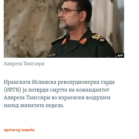
Алиреза Тангсири
Иранската Исламска револуционерна гарда
(ИРГК) ја потврди смртта на командантот
Алиреза Тангсири во израелски воздушен
напад минатата недела.
прочитај повеќе