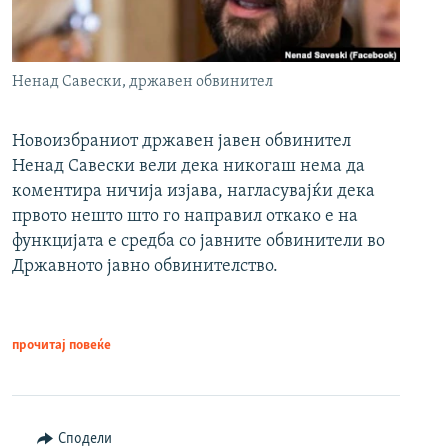
Ненад Савески, државен обвинител
Новоизбраниот државен јавен обвинител
Ненад Савески вели дека никогаш нема да
коментира ничија изјава, нагласувајќи дека
првото нешто што го направил откако е на
функцијата е средба со јавните обвинители во
Државното јавно обвинителство.
прочитај повеќе
Сподели