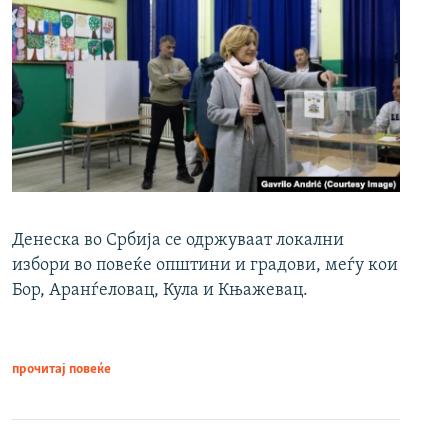
Денеска во Србија се одржуваат локални
избори во повеќе општини и градови, меѓу кои
Бор, Аранѓеловац, Кула и Књажевац.
прочитај повеќе