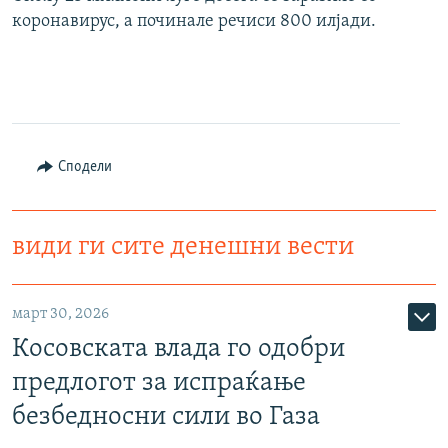
коронавирус, а починале речиси 800 илјади.
Сподели
види ги сите денешни вести
март 30, 2026
Косовската влада го одобри
предлогот за испраќање
безбедносни сили во Газа