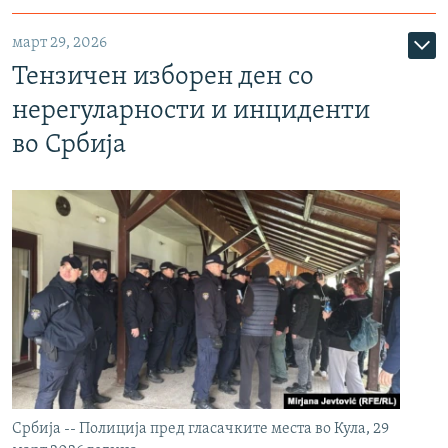
март 29, 2026
Тензичен изборен ден со
нерегуларности и инциденти
во Србија
Србија -- Полиција пред гласачките места во Кула, 29