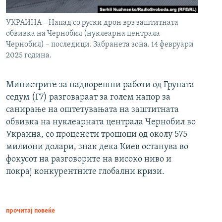
УКРАИНА – Напад со руски дрон врз заштитната
обвивка на Чернобил (нуклеарна централа
Чернобил) – последици. Забранета зона. 14 февруари
2025 година.
Министрите за надворешни работи од Групата
седум (Г7) разговараат за голем напор за
санирање на оштетувањата на заштитната
обвивка на нуклеарната централа Чернобил во
Украина, со проценети трошоци од околу 575
милиони долари, знак дека Киев останува во
фокусот на разговорите на високо ниво и
покрај конкурентните глобални кризи.
прочитај повеќе