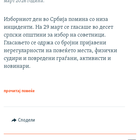
март 2026 година.
Изборниот ден во Србија помина со низа
инциденти. На 29 март се гласаше во десет
српски општини за избор на советници.
Гласањето се одржа со бројни пријавени
нерегуларности на повеќето места, физички
судири и повредени граѓани, активисти и
новинари.
прочитај повеќе
Сподели