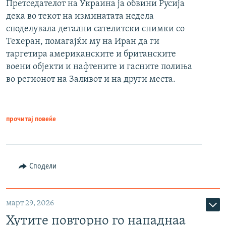
Претседателот на Украина ја обвини Русија
дека во текот на изминатата недела
споделувала детални сателитски снимки со
Техеран, помагајќи му на Иран да ги
таргетира американските и британските
воени објекти и нафтените и гасните полиња
во регионот на Заливот и на други места.
прочитај повеќе
Сподели
март 29, 2026
Хутите повторно го нападнаа