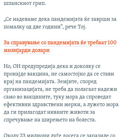
шпанскиот грип.
„Се надеваме дека пандемијата ќе заврши за
помалку од две години“, рече Тој.
За справување со пандемијата ќе требаат 100
милијарди долари
Но, ОН предупредија дека и доколку се
пронајде вакцина, не самостојно да се стави
крај на пандемијата. Земјите, според
организацијата, не треба да полагаат надежи
само во вакцините, туку мора да спроведат
ефективни здравствени мерки, а лужето мора
да ги прилагодат нивните животи за
спречување на ширењето на болеста.
Околу 23 милиони луѓе досега се заразиле со