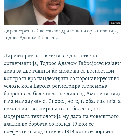
РСЕ веб страници
Директорот на Светската здравствена организација,
Тедрос Аданом Габрејесус
Директорот на Светската здравствена
организација, Тедрос Аданом Габрејесус изјави
дека за две години ќе може да се воспостави
контрола врз пандемијата со коронавирусот во
услови кога Европа регистрира зголемена
бројка на заболени за разлика од Америка каде
има намалување. Според него, глобализацијата
помогнала во ширењето на болеста, но
модерната технологија му дала на човештвото
алатки во борбата со ковид-19 кои се
поефективни од оние во 1918 кога се појавил