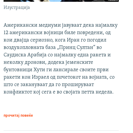
Илустрација
Американски медиуми јавуваат дека најмалку
12 американски војници биле повредени, од
кои двајца сериозно, кога Иран го погодил
воздухопловната база „Принц Султан“ во
Саудиска Арабија со најмалку една ракета и
неколку дронови, додека јеменските
бунтовници Хути ги лансирале своите први
ракети кон Израел од почетокот на војната, со
што се закануваат да го прошируваат
конфликтот кој сега е во својата петта недела.
прочитај повеќе