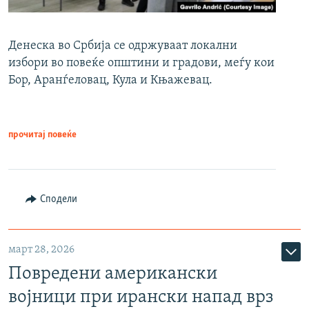
Денеска во Србија се одржуваат локални
избори во повеќе општини и градови, меѓу кои
Бор, Аранѓеловац, Кула и Књажевац.
прочитај повеќе
Сподели
март 28, 2026
Повредени американски
војници при ирански напад врз