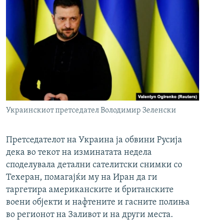
Украинскиот претседател Володимир Зеленски
Претседателот на Украина ја обвини Русија
дека во текот на изминатата недела
споделувала детални сателитски снимки со
Техеран, помагајќи му на Иран да ги
таргетира американските и британските
воени објекти и нафтените и гасните полиња
во регионот на Заливот и на други места.