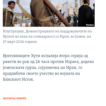
Илустрација, Демонстрациите на поддржувачите на
Хутите во знак на солидарност со Иран, во Јемен, на
27 март 2026 година.
Бунтовниците Хути испалија втора серија од
ракети во рок од 24 часа против Израел, додека
јеменската група, сојузничка на Иран, го
продлабочи своето учество во војната на
Блискиот Исток.
прочитај повеќе