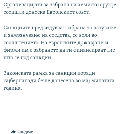
Организацијата за забрана на хемиско оружје,
соопшти денеска Европскиот совет.
Санкциите предвидуваат забрана за патување
и замрзнување на средства, се вели во
соопштението. На европските државјани и
фирми им е забрането да ги финансираат тие
што се под санкции.
Законската рамка за санкции поради
сајбернапади беше донесена во мај минатата
година.
Сподели