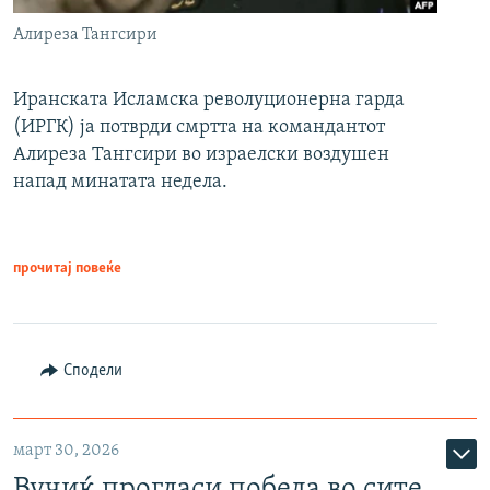
Алиреза Тангсири
Иранската Исламска револуционерна гарда
(ИРГК) ја потврди смртта на командантот
Алиреза Тангсири во израелски воздушен
напад минатата недела.
прочитај повеќе
Сподели
март 30, 2026
Вучиќ прогласи победа во сите