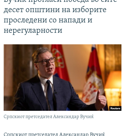
десет општини на изборите
проследени со напади и
нерегуларности
Српскиот претседател Александар Вучиќ
Српскиот претседател Александар Вучиќ