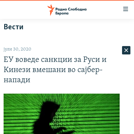
Достапни
линкови
Оди
Вести
на
МАКЕДОНИЈА
содржината
СВЕТ
Оди
јули 30, 2020
ВИЗУЕЛНО
на
ЕУ воведе санкции за Руси и
главната
ВЕСТИ
навигација
Кинези вмешани во сајбер-
ШТО ТРЕБА ДА ЗНАЕТЕ
Премини
напади
на
ПРИЈАВИ СЕ ЗА ЊУЗЛЕТЕР
пребарување
ПОДКАСТ ЗОШТО?
СЛЕДЕТЕ НЕ