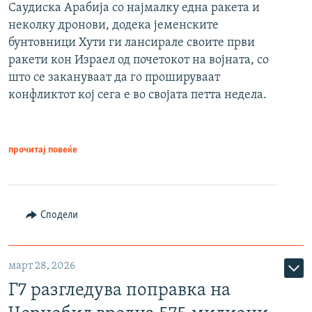
Саудиска Арабија со најмалку една ракета и
неколку дронови, додека јеменските
бунтовници Хути ги лансирале своите први
ракети кон Израел од почетокот на војната, со
што се закануваат да го прошируваат
конфликтот кој сега е во својата петта недела.
прочитај повеќе
Сподели
март 28, 2026
Г7 разгледува поправка на