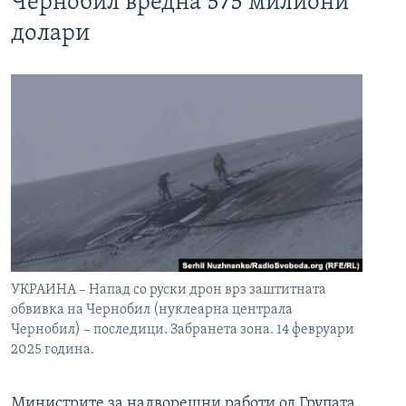
Чернобил вредна 575 милиони
долари
УКРАИНА – Напад со руски дрон врз заштитната
обвивка на Чернобил (нуклеарна централа
Чернобил) – последици. Забранета зона. 14 февруари
2025 година.
Министрите за надворешни работи од Групата