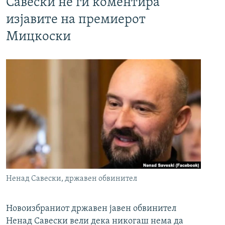
Савески не ги коментира
изјавите на премиерот
Мицкоски
Ненад Савески, државен обвинител
Новоизбраниот државен јавен обвинител
Ненад Савески вели дека никогаш нема да