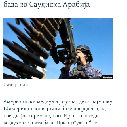
база во Саудиска Арабија
Илустрација
Американски медиуми јавуваат дека најмалку
12 американски војници биле повредени, од
кои двајца сериозно, кога Иран го погодил
воздухопловната база „Принц Султан“ во