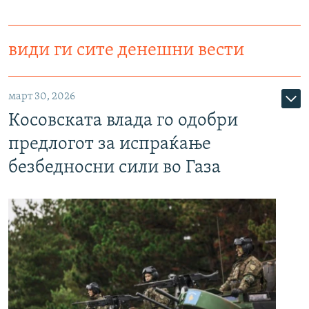
види ги сите денешни вести
март 30, 2026
Косовската влада го одобри
предлогот за испраќање
безбедносни сили во Газа