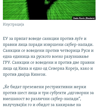
РСЕ веб страници
Илустрација
ЕУ за првпат воведе санкции против луѓе и
правни лица поради извршени сајбер-напади.
Санкции се воведени против четворица Руси и
една единица на руското воено разузнавање
ГРУ. Санкции се воведени и против две правни
лица од Кина и едно од Северна Кореја, како и
против двајца Кинези.
„Ќе бидат преземени рестриктивни мерки
против шест лица и три субјекти „одговорни за
вмешаност во различни сајбер-напади“,
вклучувајќи го и обидот за хакирање на