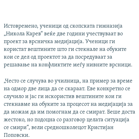
360p
480p
Истовремено, ученици од скопската гимназија
1080p
„Никола Карев“ веќе две години учествуваат во
Auto
270p
360p
480p
проект за врсничка медијација. Ученици ги
користат вештините што ги стекнале на обуките
1080p
кои се дел од проектот за да посредуваат за
решавање на конфликтите меѓу нивните врсници.
„Често се случува во училница, на пример за време
на одмор две лица да се скараат. Еве конкретно се
случило и јас ги искористив вештините кои ги
стекнавме на обуките за процесот на медијација за
да можам да им помогнам да се смират. Беше доста
жестоко, но подоцна со разговор целата ситуација
се смири“, вели средношколецот Кристијан
Поповски.