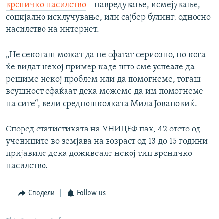
врсничко насилство
– навредување, исмејување,
социјално исклучување, или сајбер булинг, односно
насилство на интернет.
„Не секогаш можат да не сфатат сериозно, но кога
ќе видат некој пример каде што сме успеале да
решиме некој проблем или да помогнеме, тогаш
всушност сфаќаат дека можеме да им помогнеме
на сите“, вели средношколката Мила Јовановиќ.
Според статистиката на УНИЦЕФ пак, 42 отсто од
учениците во земјава на возраст од 13 до 15 години
пријавиле дека доживеале некој тип врсничко
насилство.
Сподели
Follow us