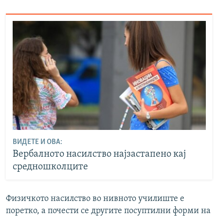
ВИДЕТЕ И ОВА:
Вербалното насилство најзастапено кај
средношколците
Физичкото насилство во нивното училиште е
поретко, а почести се другите посуптилни форми на