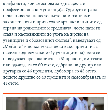
конфликти, кои се основа за една зрела и
професионална комуникација. Од друга страна,
неказнивоста, непостоењето на механизми,
законски акти и притисокот врз наставниците од
страна на родителите и средината, често пати ги
става и наставниците во улога на жртви на
учениците и образовниот систем“, наведуваат од
„Меѓаши“ и дополнуваат дека како причини за
насилно однесување меѓу учениците најчесто се
наведуваат провокациите со 61 процент, омразата
или одмаздата со 60 отсто, одбрана на другар или
другарка со 46 проценти, љубомора со 43 отсто,
лошото друштво со 43 проценти и самоодбраната со
41 отсто.