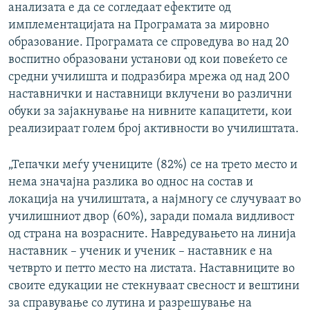
анализата е да се согледаат ефектите од
имплементацијата на Програмата за мировно
образование. Програмата се спроведува во над 20
воспитно образовани установи од кои повеќето се
средни училишта и подразбира мрежа од над 200
наставнички и наставници вклучени во различни
обуки за зајакнување на нивните капацитети, кои
реализираат голем број активности во училиштата.
„Тепачки меѓу учениците (82%) се на трето место и
нема значајна разлика во однос на состав и
локација на училиштата, а најмногу се случуваат во
училишниот двор (60%), заради помала видливост
од страна на возрасните. Навредувањето на линија
наставник – ученик и ученик – наставник е на
четврто и петто место на листата. Наставниците во
своите едукации не стекнуваат свесност и вештини
за справување со лутина и разрешување на