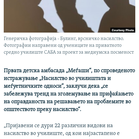
РСЕ веб страници
Генеричка фотографија - Булинг, врсничко насилство.
Фотографии направени од учениците на приватното
средно училиште САБА за проект за медиумска посменост
Првата детска амбасада „Меѓаши“, по спроведеното
истражување „Насилство во училиштата и
меѓуетничките односи“, заклучи дека „се
забележува тренд на зголемување на прифаќањето
на оправданоста на решавањето на проблемите во
општеството преку насилство“.
„Пријавени се дури 22 различни видови на
насилство во училиште, од кои најзастапено е