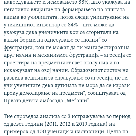
навредувањето и исмевањето 88%, што укажува на
негативно влијание на формирањето на општата
клима во училиштата, потоа следи уништување на
училишниот инвентар со 84% – што може да
укажува дека ученичките кои се сторители на
вакви форми на однесување се „полни“ со
фрустрации, кои не можат да ги манифестираат на
друг начин и механизмот фрустрација – агресија се
проектира на предметниот свет околу нив и го
искажуваат на овој начин. Образовниот систем не
развива вештини за справување со агресија, не ги
учи учениците дека лутината не мора да се изрази
преку демолирање на предмети“, соопштуваат од
Првата детска амбасада „Меѓаши“.
Тие спроведоа анализа со 3 истражувања во период
од девет години (2011, 2012 и 2019 година) на
примерок од 400 ученици и наставници. Целта на