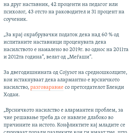
на друг наставник, 42 проценти на педагог или
психолог, 43 отсто на раководител и 31 процент на
соученик.
„За крај охрабрувачки податок дека над 60 % од
испитаните наставници проценувата дека
насилството е намалено во 2019г. во однос на 2011та
и 2012та година“, велат од „Меѓаши“.
За двегодишнината од Сојузот на средношколците,
кои истакнуваат дека алармантно е врсничкото
насилство,
разговаравме
со претседателот Бленди
Ходаи.
„Врсничкото насилство е алармантен проблем, за
чие решавање треба да се навлезе длабоко во
причините на истото. Конфликтите кај младите се
случуваат поради разликите кои ги имаат тие, што