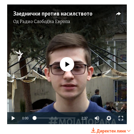
Заеднички против насилството
Од
Радио Слободна Eвропа
No media source currently available
Auto
0:00
2:37
270p
Директен линк