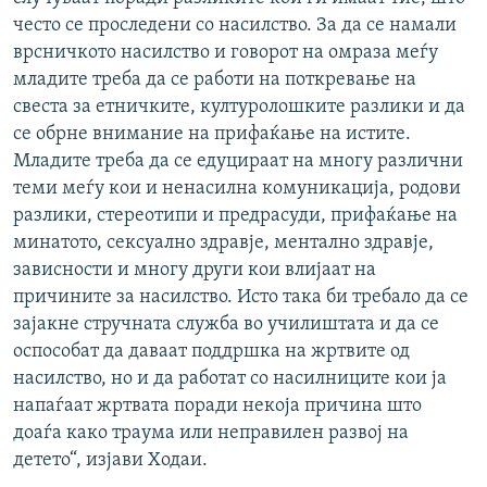
често се проследени со насилство. За да се намали
врсничкото насилство и говорот на омраза меѓу
младите треба да се работи на поткревање на
свеста за етничките, културолошките разлики и да
се обрне внимание на прифаќање на истите.
Младите треба да се едуцираат на многу различни
теми меѓу кои и ненасилна комуникација, родови
разлики, стереотипи и предрасуди, прифаќање на
минатото, сексуално здравје, ментално здравје,
зависности и многу други кои влијаат на
причините за насилство. Исто така би требало да се
зајакне стручната служба во училиштата и да се
оспособат да даваат поддршка на жртвите од
насилство, но и да работат со насилниците кои ја
напаѓаат жртвата поради некоја причина што
доаѓа како траума или неправилен развој на
детето“, изјави Ходаи.