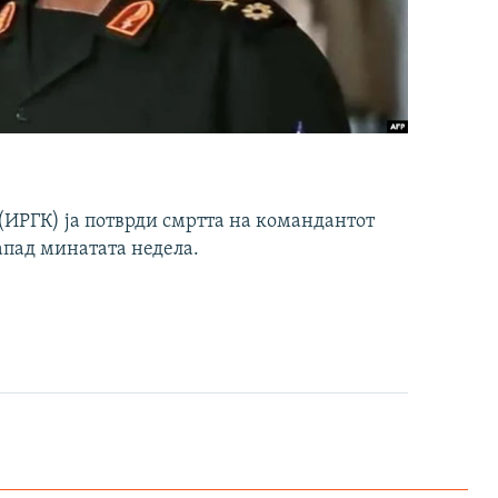
ИРГК) ја потврди смртта на командантот
апад минатата недела.