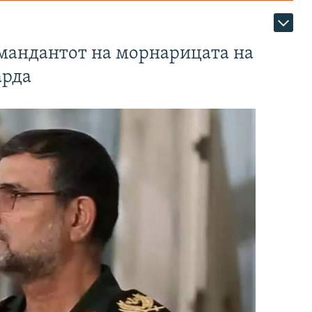
омандантот на морнарицата на
арда