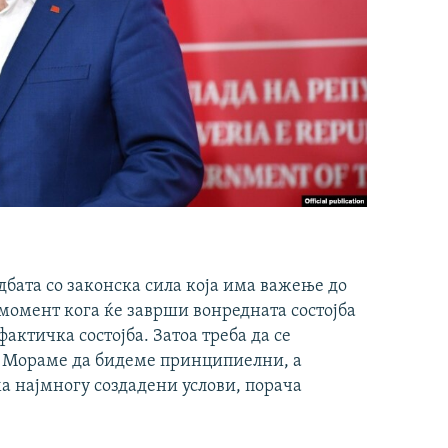
бата со законска сила која има важење до
 момент кога ќе заврши вонредната состојба
фактичка состојба. Затоа треба да се
. Мораме да бидеме принципиелни, а
ма најмногу создадени услови, порача