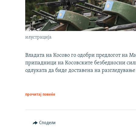
илустрација
Владата на Косово го одобри предлогот на М
припадници на Косовските безбедносни сили 
одлуката да биде доставена на разгледување
прочитај повеќе
Сподели