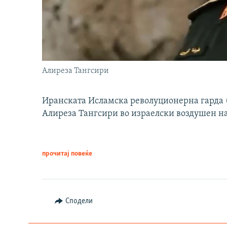
Алиреза Тангсири
Иранската Исламска револуционерна гарда (
Алиреза Тангсири во израелски воздушен н
прочитај повеќе
Сподели