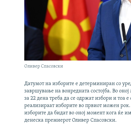
Оливер Спасовски
Датумот на изборите е детерминиран со уред
завршување на вонредната состојба. Во оној
за 22 дена треба да се одржат избори и тоа е 
реализираат изборите во првиот можен рок
изборите да бидат во оној момент кога ќе и
денеска премиерот Оливер Спасовски.