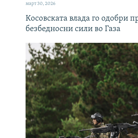
март 30, 2026
Косовската влада го одобри п
безбедносни сили во Газа