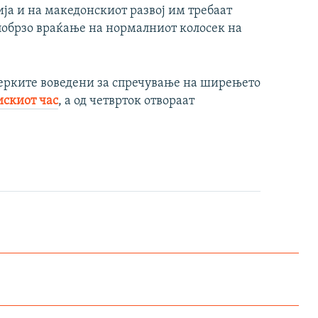
ја и на македонскиот развој им требаат
побрзо враќање на нормалниот колосек на
мерките воведени за спречување на ширењето
скиот час
, а од четврток отвораат