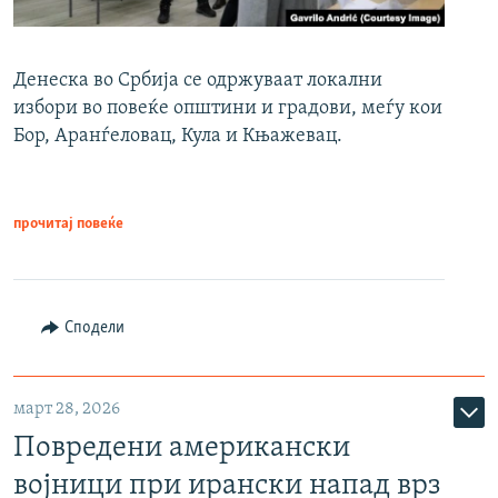
Денеска во Србија се одржуваат локални
избори во повеќе општини и градови, меѓу кои
Бор, Аранѓеловац, Кула и Књажевац.
прочитај повеќе
Сподели
март 28, 2026
Повредени американски
војници при ирански напад врз