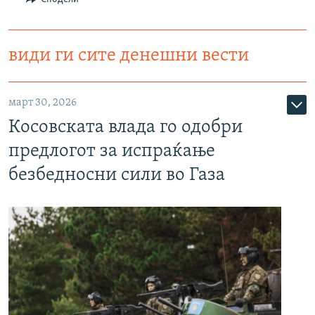
види ги сите денешни вести
март 30, 2026
Косовската влада го одобри
предлогот за испраќање
безбедносни сили во Газа