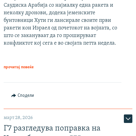
Саудиска Арабија со најмалку една ракета и
неколку дронови, додека јеменските
бунтовници Хути ги лансирале своите први
ракети кон Израел од почетокот на војната, со
што се закануваат да го прошируваат
конфликтот кој сега е во својата петта недела.
прочитај повеќе
Сподели
март 28, 2026
Г7 разгледува поправка на