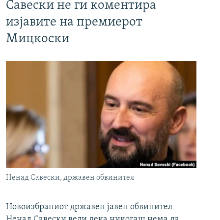
Савески не ги коментира
изјавите на премиерот
Мицкоски
Ненад Савески, државен обвинител
Новоизбраниот државен јавен обвинител
Ненад Савески вели дека никогаш нема да