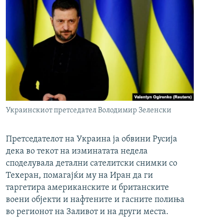
Украинскиот претседател Володимир Зеленски
Претседателот на Украина ја обвини Русија
дека во текот на изминатата недела
споделувала детални сателитски снимки со
Техеран, помагајќи му на Иран да ги
таргетира американските и британските
воени објекти и нафтените и гасните полиња
во регионот на Заливот и на други места.