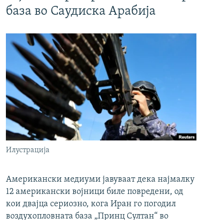
база во Саудиска Арабија
Илустрација
Американски медиуми јавуваат дека најмалку
12 американски војници биле повредени, од
кои двајца сериозно, кога Иран го погодил
воздухопловната база „Принц Султан“ во