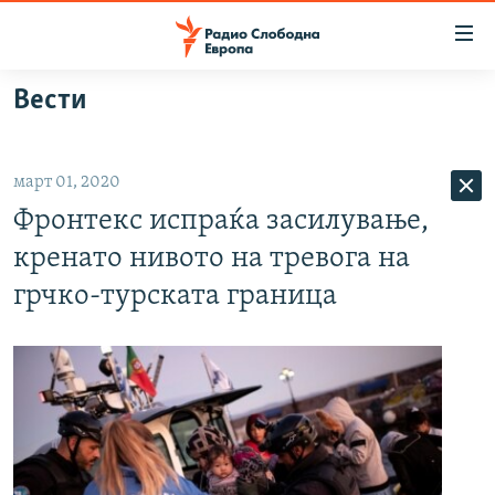
Достапни
линкови
Оди
Вести
на
МАКЕДОНИЈА
содржината
СВЕТ
Оди
март 01, 2020
ВИЗУЕЛНО
на
Фронтекс испраќа засилување,
главната
ВЕСТИ
навигација
кренато нивото на тревога на
ШТО ТРЕБА ДА ЗНАЕТЕ
Премини
грчко-турската граница
на
ПРИЈАВИ СЕ ЗА ЊУЗЛЕТЕР
пребарување
ПОДКАСТ ЗОШТО?
СЛЕДЕТЕ НЕ