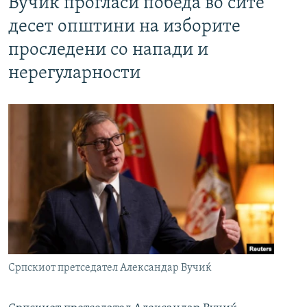
Вучиќ прогласи победа во сите
десет општини на изборите
проследени со напади и
нерегуларности
Српскиот претседател Александар Вучиќ