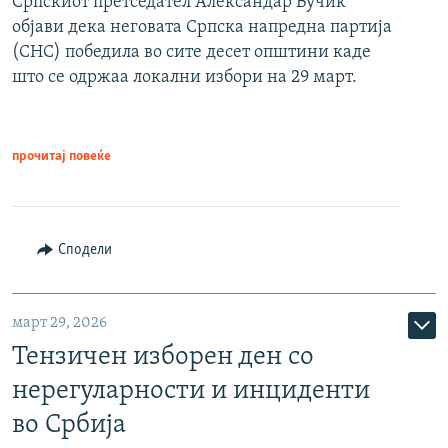
Српскиот претседател Александар Вучиќ
објави дека неговата Српска напредна партија
(СНС) победила во сите десет општини каде
што се одржаа локални избори на 29 март.
прочитај повеќе
Сподели
март 29, 2026
Тензичен изборен ден со
нерегуларности и инциденти
во Србија