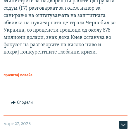
Министрите за надворешни работи од Групата
седум (Г7) разговараат за голем напор за
санирање на оштетувањата на заштитната
обвивка на нуклеарната централа Чернобил во
Украина, со проценети трошоци од околу 575
милиони долари, знак дека Киев останува во
фокусот на разговорите на високо ниво и
покрај конкурентните глобални кризи.
прочитај повеќе
Сподели
март 27, 2026