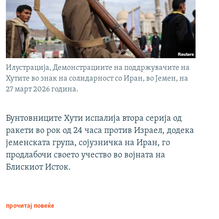
Илустрација, Демонстрациите на поддржувачите на
Хутите во знак на солидарност со Иран, во Јемен, на
27 март 2026 година.
Бунтовниците Хути испалија втора серија од
ракети во рок од 24 часа против Израел, додека
јеменската група, сојузничка на Иран, го
продлабочи своето учество во војната на
Блискиот Исток.
прочитај повеќе