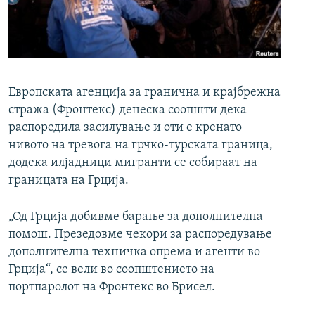
РСЕ веб страници
Европската агенција за гранична и крајбрежна
стража (Фронтекс) денеска соопшти дека
распоредила засилување и оти е кренато
нивото на тревога на грчко-турската граница,
додека илјадници мигранти се собираат на
границата на Грција.
„Од Грција добивме барање за дополнителна
помош. Презедовме чекори за распоредување
дополнителна техничка опрема и агенти во
Грција“, се вели во соопштението на
портпаролот на Фронтекс во Брисел.