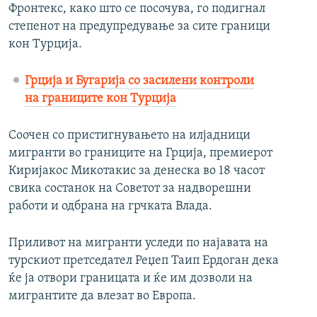
Фронтекс, како што се посочува, го подигнал
степенот на предупредување за сите граници
кон Турција.​
Грција и Бугарија со засилени контроли
на границите кон Турција
Соочен со пристигнувањето на илјадници
мигранти во границите на Грција, премиерот
Киријакос Микотакис за денеска во 18 часот
свика состанок на Советот за надворешни
работи и одбрана на грчката Влада.
Приливот на мигранти уследи по најавата на
турскиот претседател Реџеп Таип Ердоган дека
ќе ја отвори границата и ќе им дозволи на
мигрантите да влезат во Европа.