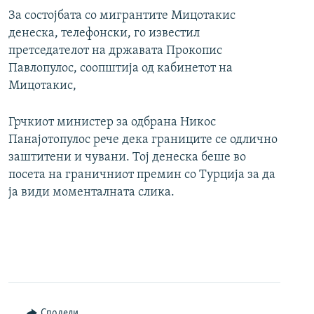
За состојбата со мигрантите Мицотакис
денеска, телефонски, го известил
претседателот на државата Прокопис
Павлопулос, соопштија од кабинетот на
Мицотакис,
Грчкиот министер за одбрана Никос
Панајотопулос рече дека границите се одлично
заштитени и чувани. Тој денеска беше во
посета на граничниот премин со Турција за да
ја види моменталната слика.
Сподели