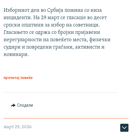
Изборниот ден во Србија помина со низа
инциденти. На 29 март се гласаше во десет
српски општини за избор на советници.
Гласањето се одржа со бројни пријавени
нерегуларности на повеќето места, физички
судири и повредени граѓани, активисти и
новинари.
прочитај повеќе
Сподели
март 29, 2026