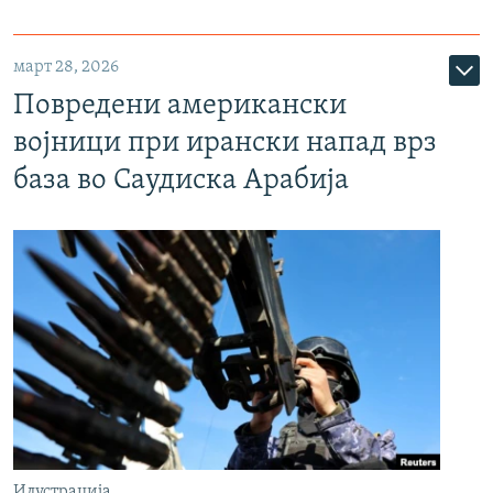
март 28, 2026
Повредени американски
војници при ирански напад врз
база во Саудиска Арабија
Илустрација