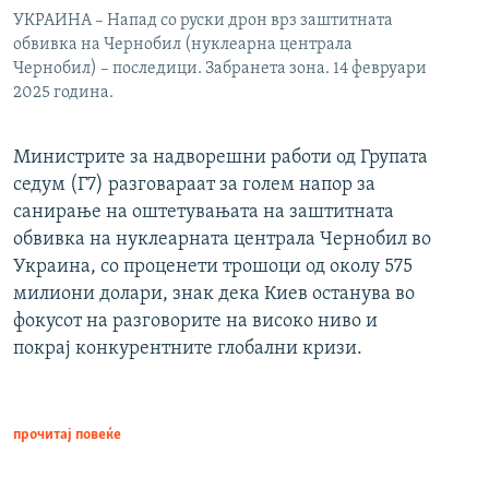
УКРАИНА – Напад со руски дрон врз заштитната
обвивка на Чернобил (нуклеарна централа
Чернобил) – последици. Забранета зона. 14 февруари
2025 година.
Министрите за надворешни работи од Групата
седум (Г7) разговараат за голем напор за
санирање на оштетувањата на заштитната
обвивка на нуклеарната централа Чернобил во
Украина, со проценети трошоци од околу 575
милиони долари, знак дека Киев останува во
фокусот на разговорите на високо ниво и
покрај конкурентните глобални кризи.
прочитај повеќе