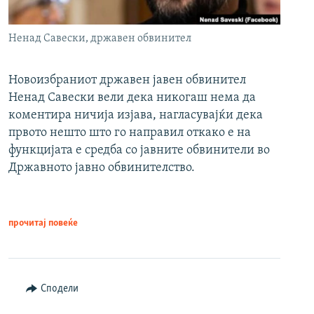
Ненад Савески, државен обвинител
Новоизбраниот државен јавен обвинител
Ненад Савески вели дека никогаш нема да
коментира ничија изјава, нагласувајќи дека
првото нешто што го направил откако е на
функцијата е средба со јавните обвинители во
Државното јавно обвинителство.
прочитај повеќе
Сподели