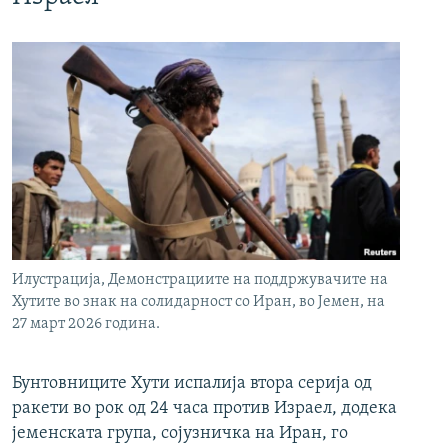
Илустрација, Демонстрациите на поддржувачите на
Хутите во знак на солидарност со Иран, во Јемен, на
27 март 2026 година.
Бунтовниците Хути испалија втора серија од
ракети во рок од 24 часа против Израел, додека
јеменската група, сојузничка на Иран, го