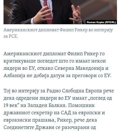
РСЕ веб страници
Американскиот дипломат Филип Рикер во интервју
за РСЕ.
Американскиот дипломат Филип Рикер го
критикуваше погледот што го имаат некои
лидери во ЕУ, откако Северна Македонија и
Албанија не добија датум за преговори со ЕУ.
Тој во интервју за Радио Слободна Европа рече
дека одредени лидери во ЕУ имаат „поглед од
19 век“ на Западен Балкан. Помошник
државниот секретар на САД за европски и
евроазиски прашања, Рикер, рече дека
Соединетите Држави се разочарани од