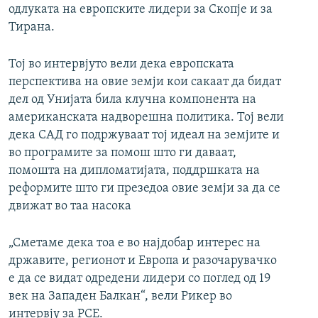
одлуката на европските лидери за Скопје и за
Тирана.
Тој во интервјуто вели дека европската
перспектива на овие земји кои сакаат да бидат
дел од Унијата била клучна компонента на
американската надворешна политика. Тој вели
дека САД го подржуваат тој идеал на земјите и
во програмите за помош што ги даваат,
помошта на дипломатијата, поддршката на
реформите што ги презедоа овие земји за да се
движат во таа насока
„Сметаме дека тоа е во најдобар интерес на
државите, регионот и Европа и разочарувачко
е да се видат одредени лидери со поглед од 19
век на Западен Балкан“, вели Рикер во
интервју за РСЕ.