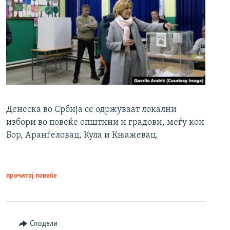
Денеска во Србија се одржуваат локални
избори во повеќе општини и градови, меѓу кои
Бор, Аранѓеловац, Кула и Књажевац.
прочитај повеќе
Сподели