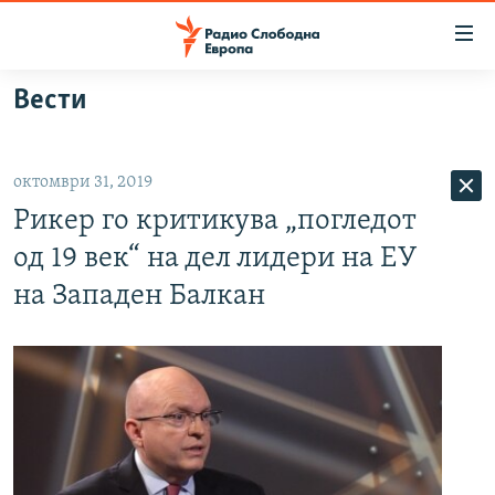
Достапни
линкови
Оди
Вести
на
МАКЕДОНИЈА
содржината
СВЕТ
Оди
октомври 31, 2019
ВИЗУЕЛНО
на
Рикер го критикува „погледот
главната
ВЕСТИ
навигација
од 19 век“ на дел лидери на ЕУ
ШТО ТРЕБА ДА ЗНАЕТЕ
Премини
на Западен Балкан
на
ПРИЈАВИ СЕ ЗА ЊУЗЛЕТЕР
пребарување
ПОДКАСТ ЗОШТО?
СЛЕДЕТЕ НЕ