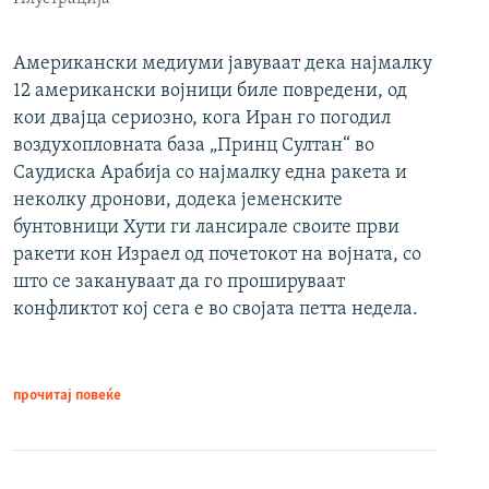
Американски медиуми јавуваат дека најмалку
12 американски војници биле повредени, од
кои двајца сериозно, кога Иран го погодил
воздухопловната база „Принц Султан“ во
Саудиска Арабија со најмалку една ракета и
неколку дронови, додека јеменските
бунтовници Хути ги лансирале своите први
ракети кон Израел од почетокот на војната, со
што се закануваат да го прошируваат
конфликтот кој сега е во својата петта недела.
прочитај повеќе