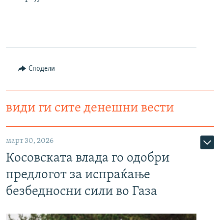
Сподели
види ги сите денешни вести
март 30, 2026
Косовската влада го одобри
предлогот за испраќање
безбедносни сили во Газа