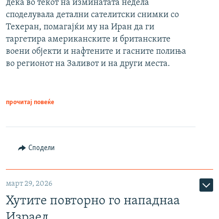
дека во текот на изминатата недела
споделувала детални сателитски снимки со
Техеран, помагајќи му на Иран да ги
таргетира американските и британските
воени објекти и нафтените и гасните полиња
во регионот на Заливот и на други места.
прочитај повеќе
Сподели
март 29, 2026
Хутите повторно го нападнаа
Израел