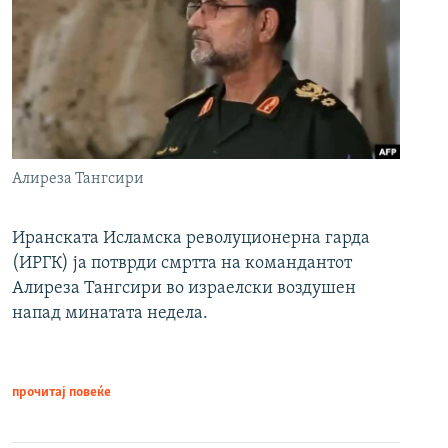
Алиреза Тангсири
Иранската Исламска револуционерна гарда
(ИРГК) ја потврди смртта на командантот
Алиреза Тангсири во израелски воздушен
напад минатата недела.
прочитај повеќе