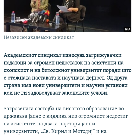
РСЕ веб страници
Независен академски синдикат
Академскиот синдикат изнесува загрижувачки
податоци за огромен недостаток на асистенти на
скопскиот и на битолскиот универзитет поради што
е отежната наставата и научната дејност. Од друга
страна има нови универзитети и научни установи
кои не ги задоволуваат законските услови.
Загрозената состојба на високото образование во
државава јасно е видлива низ огромниот недостиг
на асистенти на двата најстари јавни
универзитети, „Св. Кирил и Методиј“ и на