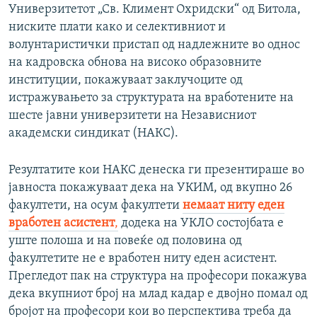
Универзитетот „Св. Климент Охридски“ од Битола,
ниските плати како и селективниот и
волунтаристички пристап од надлежните во однос
на кадровска обнова на високо образовните
институции, покажуваат заклучоците од
истражувањето за структурата на вработените на
шесте јавни универзитети на Независниот
академски синдикат (НАКС).
Резултатите кои НАКС денеска ги презентираше во
јавноста покажуваат дека на УКИМ, од вкупно 26
факултети, на осум факултети
немаат ниту еден
вработен асистент
,
додека на УКЛО состојбата е
уште полоша и на повеќе од половина од
факултетите не е вработен ниту еден асистент.
Прегледот пак на структура на професори покажува
дека вкупниот број на млад кадар е двојно помал од
бројот на професори кои во перспектива треба да