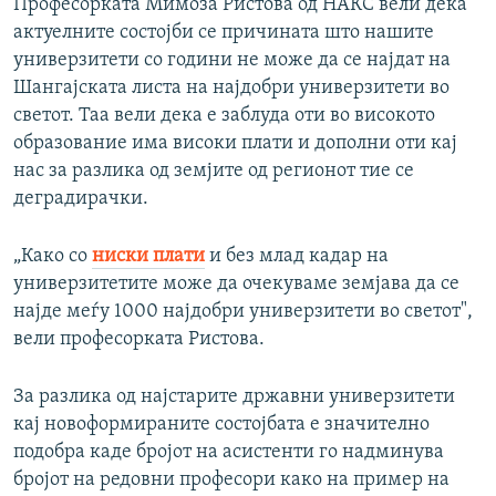
Професорката Мимоза Ристова од НАКС вели дека
актуелните состојби се причината што нашите
универзитети со години не може да се најдат на
Шангајската листа на најдобри универзитети во
светот. Таа вели дека е заблуда оти во високото
образование има високи плати и дополни оти кај
нас за разлика од земјите од регионот тие се
деградирачки.
„Како со
ниски плати
и без млад кадар на
универзитетите може да очекуваме земјава да се
најде меѓу 1000 најдобри универзитети во светот",
вели професорката Ристова.
За разлика од најстарите државни универзитети
кај новоформираните состојбата е значително
подобра каде бројот на асистенти го надминува
бројот на редовни професори како на пример на