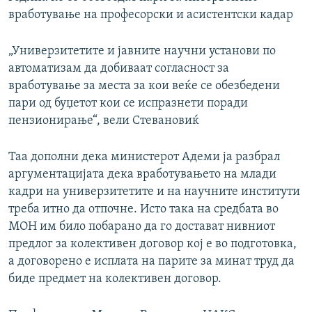
вработување на професорски и асистентски кадар
„Универзитетите и јавните научни установи по
автоматизам да добиваат согласност за
вработување за места за кои веќе се обезбедени
пари од буџетот кои се испразнети порaди
пензионирање“, вели Стевановиќ
Таа дополни дека министерот Адеми ја разбрал
аргументацијата дека вработувањето на млади
кадри на универзитетите и на научните институти
треба итно да отпочне. Исто така на средбата во
МОН им било побарано да го достават нивниот
предлог за колективен договор кој е во подготовка,
а договорено е исплата на парите за минат труд да
биде предмет на колективен договор.