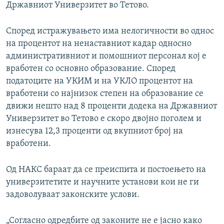
Државниот Универзитет во Тетово.
Според истражувањето има нелогичности во однос
на процентот на ненаставниот кадар односно
административниот и помошниот персонал кој е
вработен со основно образование. Според
податоците на УКИМ и на УКЛО процентот на
вработени со најнизок степен на образование се
движи нешто над 8 проценти додека на Државниот
Универзитет во Тетово е скоро двојно поголем и
изнесува 12,3 проценти од вкупниот број на
вработени.
Од НАКС бараат да се преиспита и постоењето на
универзитетите и научните установи кои не ги
задоволуваат законските услови.
„Согласно одредбите од законите не е јасно како