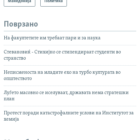
Македонија
Политика
Поврзано
На факултетите им требаат пари и за наука
Стевановиќ - Стихијно се стипендираат студенти во
странство
Неписменоста на младите ехо на турбо културата во
општеството
Луѓето масовно се иселуваат, државата нема стратешки
план
Протест поради катастрофалните услови на Институтот за
хемија