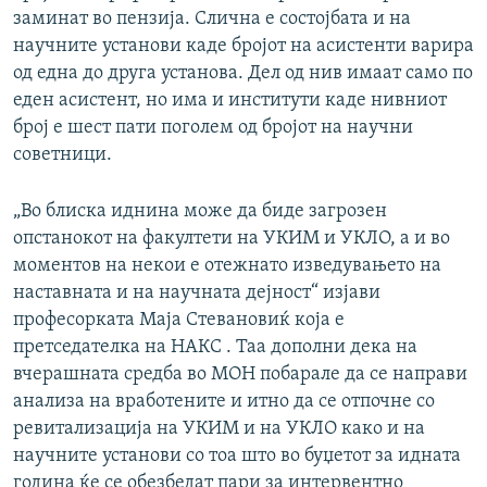
заминат во пензија. Слична е состојбата и на
научните установи каде бројот на асистенти варира
од една до друга установа. Дел од нив имаат само по
еден асистент, но има и институти каде нивниот
број е шест пати поголем од бројот на научни
советници.
„Во блиска иднина може да биде загрозен
опстанокот на факултети на УКИМ и УКЛО, а и во
моментов на некои е отежнато изведувањето на
наставната и на научната дејност“ изјави
професорката Маја Стевановиќ која е
претседателка на НАКС . Таа дополни дека на
вчерашната средба во МОН побарале да се направи
анализа на вработените и итно да се отпочне со
ревитализација на УКИМ и на УКЛО како и на
научните установи со тоа што во буџетот за идната
година ќе се обезбедат пари за интервентно