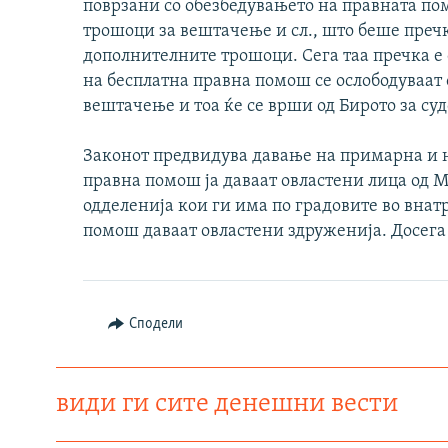
поврзани со обезбедувањето на правната пом
трошоци за вештачење и сл., што беше преч
дополнителните трошоци. Сега таа пречка е 
на бесплатна правна помош се ослободуваат 
вештачење и тоа ќе се врши од Бирото за су
Законот предвидува давање на примарна и
правна помош ја даваат овластени лица од 
одделенија кои ги има по градовите во вна
помош даваат овластени здруженија. Досега
Сподели
види ги сите денешни вести