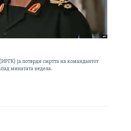
ИРГК) ја потврди смртта на командантот
апад минатата недела.