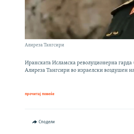
Алиреза Тангсири
Иранската Исламска револуционерна гарда (
Алиреза Тангсири во израелски воздушен н
прочитај повеќе
Сподели