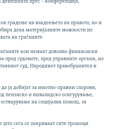
а денешната прес – конференција,
кон градење на владеењето на правото, но и
азбира дека материјалните можности не
вата на граѓаните.
граѓаните кои немаат доволно финансиски
ва пред судовите, пред управните органи, но
ставниот суд, Народниот правобранител и
да ја добијат за имотно-правни спорови,
д пензиско и инвалидско осигурување,
 остварување на социјална помош, за
 е што сега се покриваат сите трошоци