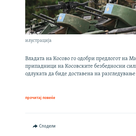
илустрација
Владата на Косово го одобри предлогот на М
припадници на Косовските безбедносни сили 
одлуката да биде доставена на разгледување
прочитај повеќе
Сподели