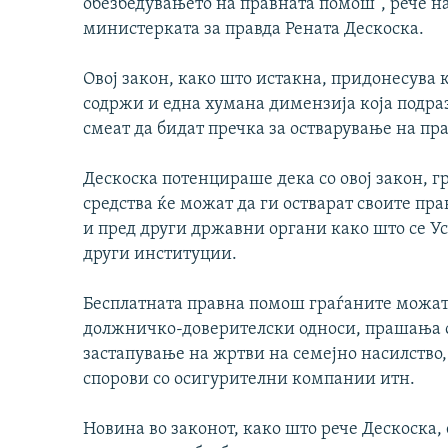
обезбедувањето на правната помош“, рече н
министерката за правда Рената Дескоска.
Овој закон, како што истакна, придонесува 
содржи и една хумана димензија која подр
смеат да бидат пречка за остварување на пра
Дескоска потенцираше дека со овој закон, 
средства ќе можат да ги остварат своите пра
и пред други државни органи како што се У
други институции.
Бесплатната правна помош граѓаните можат 
должничко-доверителски односи, прашања о
застапување на жртви на семејно насилство,
спорови со осигурителни компании итн.
Новина во законот, како што рече Дескоска,