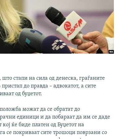
 што стапи на сила од денеска, граѓаните
пристап до правда – адвокатот, а сите
ваат од буџетот.
положба можат да се обратат до
рачни единици и да побараат да им се даде
кој ќе биде платен од Буџетот на
га се покриваат сите трошоци поврзани со