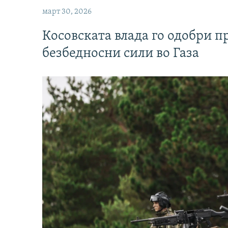
март 30, 2026
Косовската влада го одобри п
безбедносни сили во Газа