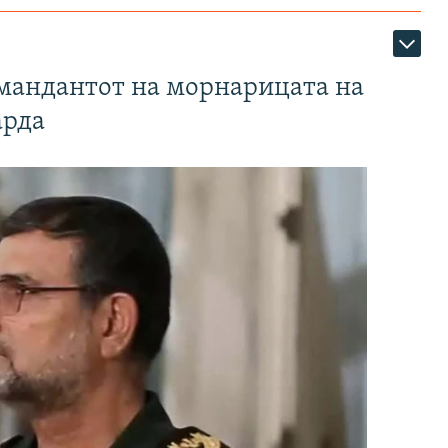
омандантот на морнарицата на
арда