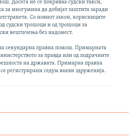
ош. Досега не се покриваа судски такси,
ка за многумина да добијат заштита заради
отстранета. Со новиот закон, корисниците
од судски трошоци и од трошоци за
дски вештачења без надомест.
 на секундарна правна помош. Примарната
Министерството за правда или од подрачните
трешноста на државата. Примарна правна
 се регистрирани седум вакви здруженија.