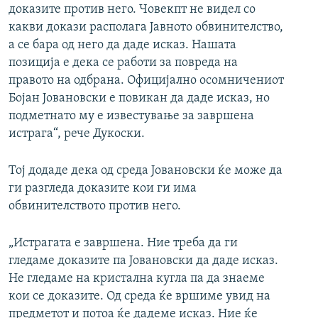
доказите против него. Човекпт не видел со
какви докази располага Јавното обвинителство,
а се бара од него да даде исказ. Нашата
позиција е дека се работи за повреда на
правото на одбрана. Официјално осомничениот
Бојан Јовановски е повикан да даде исказ, но
подметнато му е известување за завршена
истрага“, рече Дукоски.
Тој додаде дека од среда Јовановски ќе може да
ги разгледа доказите кои ги има
обвинителството против него.
„Истрагата е завршена. Ние треба да ги
гледаме доказите па Јовановски да даде исказ.
Не гледаме на кристална кугла па да знаеме
кои се доказите. Од среда ќе вршиме увид на
предметот и потоа ќе дадеме исказ. Ние ќе