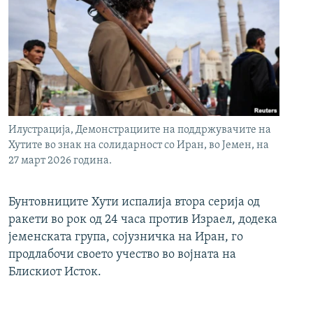
Илустрација, Демонстрациите на поддржувачите на
Хутите во знак на солидарност со Иран, во Јемен, на
27 март 2026 година.
Бунтовниците Хути испалија втора серија од
ракети во рок од 24 часа против Израел, додека
јеменската група, сојузничка на Иран, го
продлабочи своето учество во војната на
Блискиот Исток.