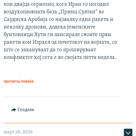
кои двајца сериозно, кога Иран го погодил
воздухопловната база „Принц Султан“ во
Саудиска Арабија со најмалку една ракета и
неколку дронови, додека јеменските
бунтовници Хути ги лансирале своите први
ракети кон Израел од почетокот на војната, со
што се закануваат да го прошируваат
конфликтот кој сега е во својата петта недела.
прочитај повеќе
Сподели
март 28, 2026