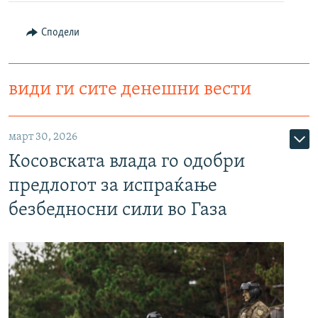
Сподели
види ги сите денешни вести
март 30, 2026
Косовската влада го одобри
предлогот за испраќање
безбедносни сили во Газа