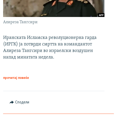
Алиреза Тангсири
Иранската Исламска револуционерна гарда
(ИРГК) ја потврди смртта на командантот
Алиреза Тангсири во израелски воздушен
напад минатата недела.
прочитај повеќе
Сподели