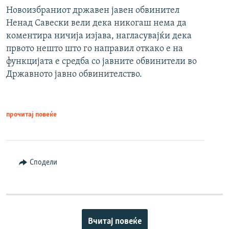
Новоизбраниот државен јавен обвинител
Ненад Савески вели дека никогаш нема да
коментира ничија изјава, нагласувајќи дека
првото нешто што го направил откако е на
функцијата е средба со јавните обвинители во
Државното јавно обвинителство.
прочитај повеќе
Сподели
Вчитај повеќе