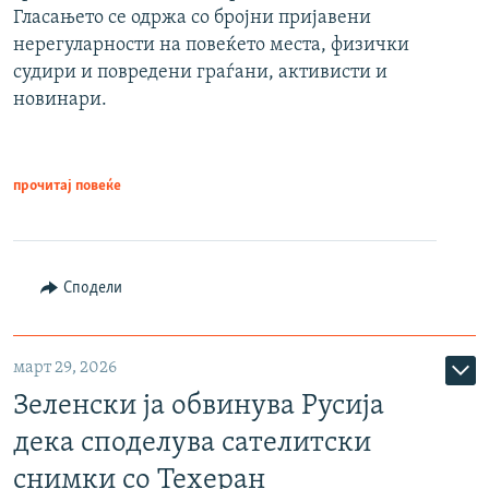
Гласањето се одржа со бројни пријавени
нерегуларности на повеќето места, физички
судири и повредени граѓани, активисти и
новинари.
прочитај повеќе
Сподели
март 29, 2026
Зеленски ја обвинува Русија
дека споделува сателитски
снимки со Техеран