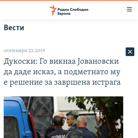
Достапни
линкови
Оди
Вести
на
МАКЕДОНИЈА
содржината
СВЕТ
Оди
септември 23, 2019
ВИЗУЕЛНО
на
Дукоски: Го викнаа Јовановски
главната
ВЕСТИ
навигација
да даде исказ, а подметнато му
ШТО ТРЕБА ДА ЗНАЕТЕ
Премини
е решение за завршена истрага
на
ПРИЈАВИ СЕ ЗА ЊУЗЛЕТЕР
пребарување
ПОДКАСТ ЗОШТО?
СЛЕДЕТЕ НЕ