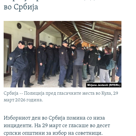
во Србија
Србија -- Полиција пред гласачките места во Кула, 29
март 2026 година.
Изборниот ден во Србија помина со низа
инциденти. На 29 март се гласаше во десет
српски општини за избор на советници.