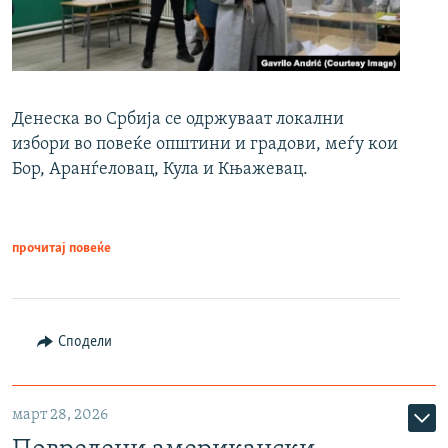
Денеска во Србија се одржуваат локални
избори во повеќе општини и градови, меѓу кои
Бор, Аранѓеловац, Кула и Књажевац.
прочитај повеќе
Сподели
март 28, 2026