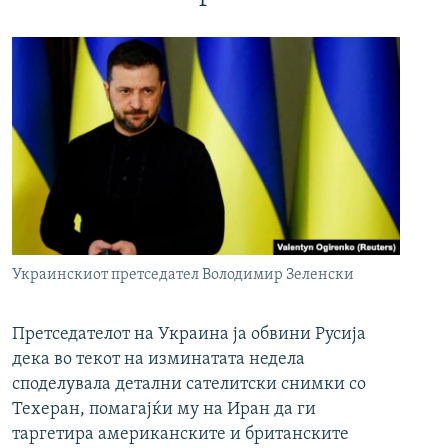
Украинскиот претседател Володимир Зеленски
Претседателот на Украина ја обвини Русија
дека во текот на изминатата недела
споделувала детални сателитски снимки со
Техеран, помагајќи му на Иран да ги
таргетира американските и британските