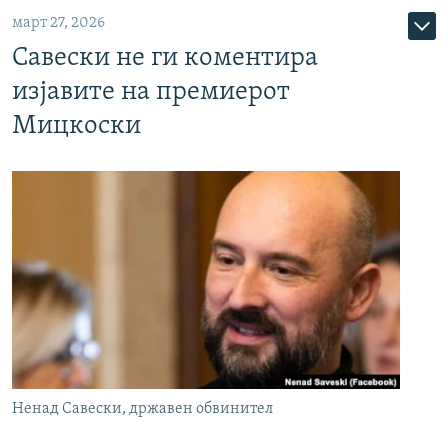
март 27, 2026
Савески не ги коментира
изјавите на премиерот
Мицкоски
Ненад Савески, државен обвинител