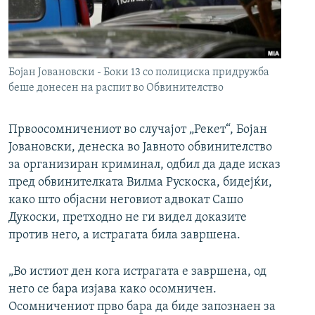
РСЕ веб страници
Бојан Јовановски - Боки 13 со полициска придружба
беше донесен на распит во Обвинителство
Првоосомничениот во случајот „Рекет“, Бојан
Јовановски, денеска во Јавното обвинителство
за организиран криминал, одбил да даде исказ
пред обвинителката Вилма Рускоска, бидејќи,
како што објасни неговиот адвокат Сашо
Дукоски, претходно не ги видел доказите
против него, а истрагата била завршена.
„Во истиот ден кога истрагата е завршена, од
него се бара изјава како осомничен.
Осомничениот прво бара да биде запознаен за