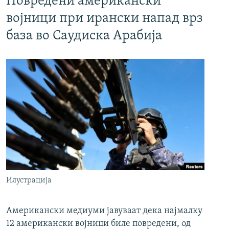
Повредени американски
војници при ирански напад врз
база во Саудиска Арабија
Илустрација
Американски медиуми јавуваат дека најмалку
12 американски војници биле повредени, од