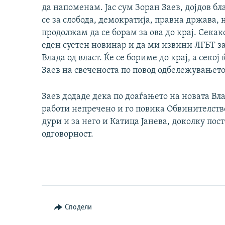
да напоменам. Јас сум Зоран Заев, дојдов бл
се за слобода, демократија, правна држава, 
продолжам да се борам за ова до крај. Сека
еден суетен новинар и да ми извини ЛГБТ за
Влада од власт. Ќе се бориме до крај, а секо
Заев на свеченоста по повод одбележувањет
Заев додаде дека по доаѓањето на новата Вла
работи непречено и го повика Обвинителство
дури и за него и Катица Јанева, доколку пост
одговорност.
Сподели