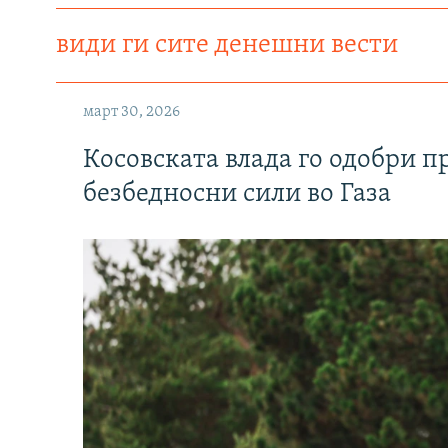
види ги сите денешни вести
март 30, 2026
Косовската влада го одобри п
безбедносни сили во Газа