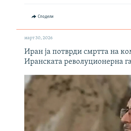
Сподели
март 30, 2026
Иран ја потврди смртта на к
Иранската револуционерна г