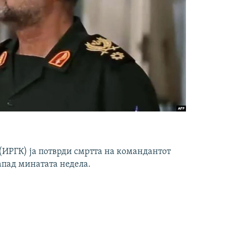
ИРГК) ја потврди смртта на командантот
апад минатата недела.