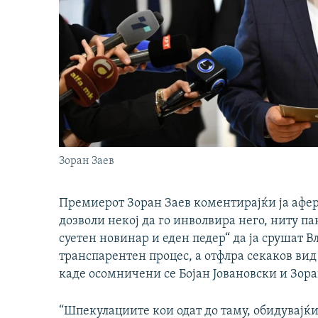
Зоран Заев
Премиерот Зоран Заев коментирајќи ја афера
дозволи некој да го инволвира него, ниту п
суетен новинар и еден педер“ да ја срушат Вл
транспарентен процес, а отфлра секаков вид
каде осомничени се Бојан Јовановски и Зор
“Шпекулациите кои одат до таму, обидувајќи