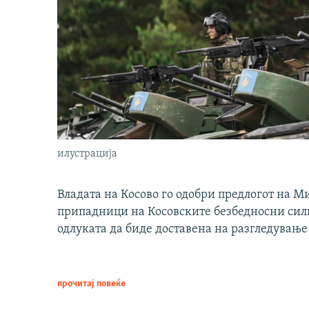
илустрација
Владата на Косово го одобри предлогот на М
припадници на Косовските безбедносни сили 
одлуката да биде доставена на разгледување
прочитај повеќе