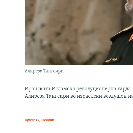
Алиреза Тангсири
Иранската Исламска револуционерна гарда (
Алиреза Тангсири во израелски воздушен н
прочитај повеќе