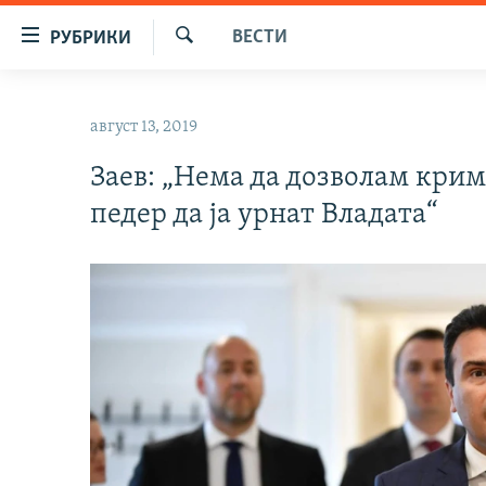
Достапни
ВЕСТИ
РУБРИКИ
линкови
Барај
Оди
МАКЕДОНИЈА
на
август 13, 2019
СВЕТ
содржината
Оди
Заев: „Нема да дозволам кри
ВИЗУЕЛНО
на
педер да ја урнат Владата“
ВЕСТИ
главната
навигација
ШТО ТРЕБА ДА ЗНАЕТЕ
Премини
ПРИЈАВИ СЕ ЗА ЊУЗЛЕТЕР
на
пребарување
ПОДКАСТ ЗОШТО?