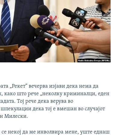
та „Рекет“ вечерва изјави дека нема да
ак, како што рече „неколку криминалци, еден
адата. Тој рече дека верува во
 шпекулации дека тој е вмешан во случајот
ан Милески.
 се некој да ме инволвира мене, уште еднаш