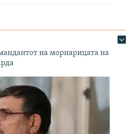
омандантот на морнарицата на
арда