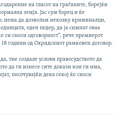
агодарение на гласот на граѓаните, борејќи
нормална земја. Јас сум борец и ќе
ко, нема да дозволам неколку криминалци,
едницата, еден педер, да ја симнат оваа
ј ќе си сноси одговорност“, рече премиерот
о 18 години од Охридскиот рамковен договор.
да, тие создале услови правосудството да
то да ги изнесе сите докази кои ги има,
ојат, посочувајќи дека секој ќе сноси