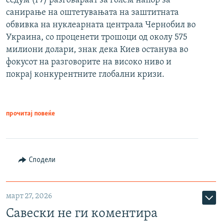
седум (Г7) разговараат за голем напор за
санирање на оштетувањата на заштитната
обвивка на нуклеарната централа Чернобил во
Украина, со проценети трошоци од околу 575
милиони долари, знак дека Киев останува во
фокусот на разговорите на високо ниво и
покрај конкурентните глобални кризи.
прочитај повеќе
Сподели
март 27, 2026
Савески не ги коментира