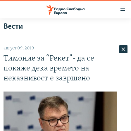
Достапни
линкови
Оди
Вести
на
МАКЕДОНИЈА
содржината
СВЕТ
Оди
август 09, 2019
ВИЗУЕЛНО
на
Тимоние за “Рекет”- да се
главната
ВЕСТИ
навигација
покаже дека времето на
ШТО ТРЕБА ДА ЗНАЕТЕ
Премини
неказнивост е завршено
на
ПРИЈАВИ СЕ ЗА ЊУЗЛЕТЕР
пребарување
ПОДКАСТ ЗОШТО?
СЛЕДЕТЕ НЕ