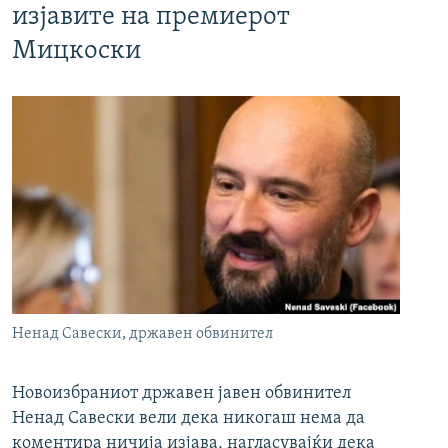
изјавите на премиерот
Мицкоски
Ненад Савески, државен обвинител
Новоизбраниот државен јавен обвинител
Ненад Савески вели дека никогаш нема да
коментира ничија изјава, нагласувајќи дека