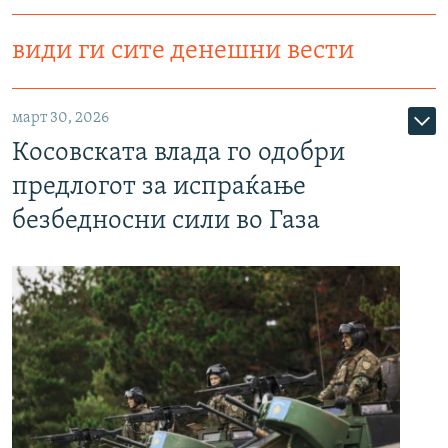
види ги сите денешни вести
март 30, 2026
Косовската влада го одобри
предлогот за испраќање
безбедносни сили во Газа