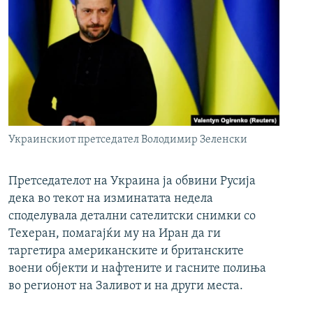
Украинскиот претседател Володимир Зеленски
Претседателот на Украина ја обвини Русија
дека во текот на изминатата недела
споделувала детални сателитски снимки со
Техеран, помагајќи му на Иран да ги
таргетира американските и британските
воени објекти и нафтените и гасните полиња
во регионот на Заливот и на други места.