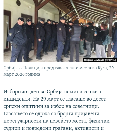
Србија -- Полиција пред гласачките места во Кула, 29
март 2026 година.
Изборниот ден во Србија помина со низа
инциденти. На 29 март се гласаше во десет
српски општини за избор на советници.
Гласањето се одржа со бројни пријавени
нерегуларности на повеќето места, физички
судири и повредени граѓани, активисти и