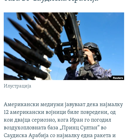
Илустрација
Американски медиуми јавуваат дека најмалку
12 американски војници биле повредени, од
кои двајца сериозно, кога Иран го погодил
воздухопловната база „Принц Султан“ во
Саудиска Арабија со најмалку една ракета и