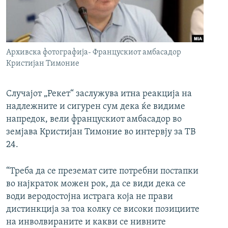
РСЕ веб страници
Архивска фотографија- Францускиот амбасадор
Кристијан Тимоние
Случајот „Рекет“ заслужува итна реакција на
надлежните и сигурен сум дека ќе видиме
напредок, вели францускиот амбасадор во
земјава Кристијан Тимоние во интервју за ТВ
24.
“Треба да се преземат сите потребни постапки
во најкраток можен рок, да се види дека се
води веродостојна истрага која не прави
дистинкција за тоа колку се високи позициите
на инволвираните и какви се нивните