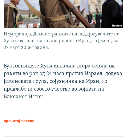
Илустрација, Демонстрациите на поддржувачите на
Хутите во знак на солидарност со Иран, во Јемен, на
27 март 2026 година.
Бунтовниците Хути испалија втора серија од
ракети во рок од 24 часа против Израел, додека
јеменската група, сојузничка на Иран, го
продлабочи своето учество во војната на
Блискиот Исток.
прочитај повеќе