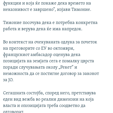
функции и која ќе покаже дека времето на
неказнивост е завршено”, изјави Тимоние.
Тимоние посочува дека е потребна конкретна
работа и верува дека ќе има напредок.
Во контекст на очекуваната одлука за почеток
на преговорите со ЕУ во октомври,
францускиот амбасадор оценува дека
позицијата на земјата сега е помалку цврста
поради случувањата околу „Рекет“ и
неможноста да се постигне договор за законот
за ЈО.
Сегашната состојба, според него, претставува
еден вид вежба во реални димензии на која
власта и опозицијата треба соодветно да
одговорат.