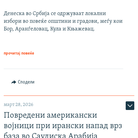
Денеска во Србија се одржуваат локални
избори во повеќе општини и градови, меѓу кои
Бор, Аранѓеловац, Кула и Књажевац.
прочитај повеќе
Сподели
март 28, 2026
Повредени американски
војници при ирански напад врз
база во Саудиска Арабија