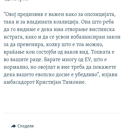
“Овој предизвик е важен како за опозицијата,
така и за владината коалиција. Она што реба
да го видиме е дека има отворање вистинска
истрага, како и да се усвои избалансиран закон
за да превенира, колку што е тоа можно,
враќање кон состојби од ваков вид. Топката е
во вашите раце. Барате многу од ЕУ, што е
нормално, но овојпат и вие треба да покажете
дека вашето евопско досие е убедливо”, изјави
амбасадорот Кристијан Тимоние.
Сподели