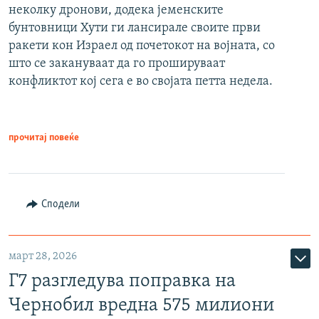
неколку дронови, додека јеменските
бунтовници Хути ги лансирале своите први
ракети кон Израел од почетокот на војната, со
што се закануваат да го прошируваат
конфликтот кој сега е во својата петта недела.
прочитај повеќе
Сподели
март 28, 2026
Г7 разгледува поправка на
Чернобил вредна 575 милиони