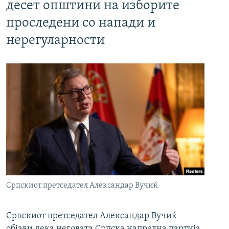
десет општини на изборите
проследени со напади и
нерегуларности
Српскиот претседател Александар Вучиќ
Српскиот претседател Александар Вучиќ
објави дека неговата Српска напредна партија