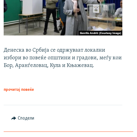
Денеска во Србија се одржуваат локални
избори во повеќе општини и градови, меѓу кои
Бор, Аранѓеловац, Кула и Књажевац.
прочитај повеќе
Сподели