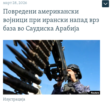
март 28, 2026
Повредени американски
војници при ирански напад врз
база во Саудиска Арабија
Илустрација