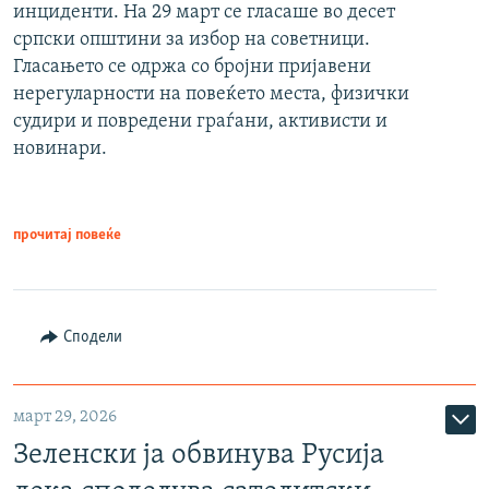
инциденти. На 29 март се гласаше во десет
српски општини за избор на советници.
Гласањето се одржа со бројни пријавени
нерегуларности на повеќето места, физички
судири и повредени граѓани, активисти и
новинари.
прочитај повеќе
Сподели
март 29, 2026
Зеленски ја обвинува Русија