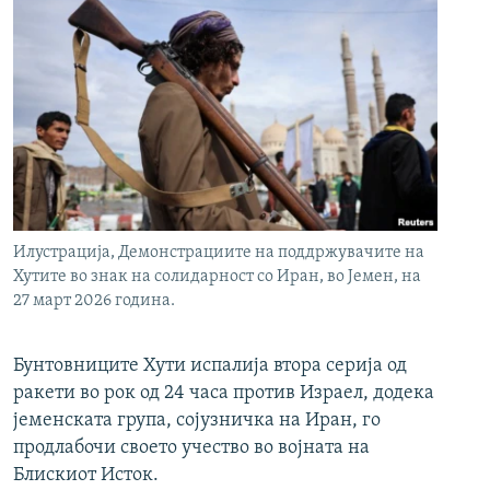
Илустрација, Демонстрациите на поддржувачите на
Хутите во знак на солидарност со Иран, во Јемен, на
27 март 2026 година.
Бунтовниците Хути испалија втора серија од
ракети во рок од 24 часа против Израел, додека
јеменската група, сојузничка на Иран, го
продлабочи своето учество во војната на
Блискиот Исток.