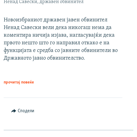
Ненад Савески, државен обвинител
Новоизбраниот државен јавен обвинител
Ненад Савески вели дека никогаш нема да
коментира ничија изјава, нагласувајќи дека
првото нешто што го направил откако е на
функцијата е средба со јавните обвинители во
Државното јавно обвинителство.
прочитај повеќе
Сподели