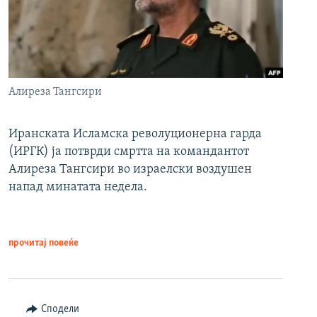
Алиреза Тангсири
Иранската Исламска револуционерна гарда
(ИРГК) ја потврди смртта на командантот
Алиреза Тангсири во израелски воздушен
напад минатата недела.
прочитај повеќе
Сподели