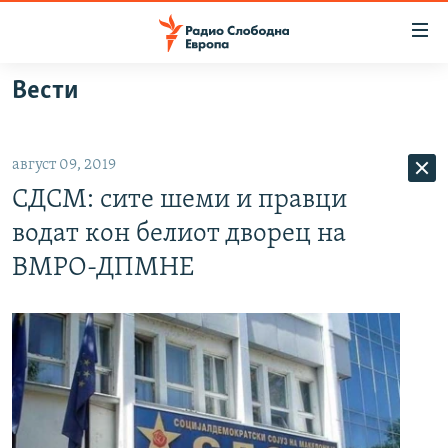
Достапни
линкови
Оди
Вести
на
МАКЕДОНИЈА
содржината
СВЕТ
Оди
август 09, 2019
ВИЗУЕЛНО
на
СДСМ: сите шеми и правци
главната
ВЕСТИ
навигација
водат кон белиот дворец на
ШТО ТРЕБА ДА ЗНАЕТЕ
Премини
ВМРО-ДПМНЕ
на
ПРИЈАВИ СЕ ЗА ЊУЗЛЕТЕР
пребарување
ПОДКАСТ ЗОШТО?
СЛЕДЕТЕ НЕ