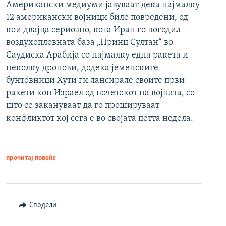
Американски медиуми јавуваат дека најмалку
12 американски војници биле повредени, од
кои двајца сериозно, кога Иран го погодил
воздухопловната база „Принц Султан“ во
Саудиска Арабија со најмалку една ракета и
неколку дронови, додека јеменските
бунтовници Хути ги лансирале своите први
ракети кон Израел од почетокот на војната, со
што се закануваат да го прошируваат
конфликтот кој сега е во својата петта недела.
прочитај повеќе
Сподели