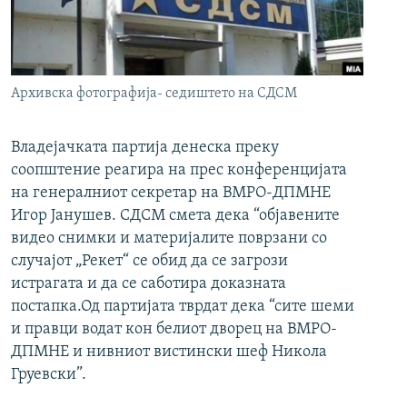
РСЕ веб страници
Архивска фотографија- седиштето на СДСМ
Владејачката партија денеска преку
соопштение реагира на прес конференцијата
на генералниот секретар на ВМРО-ДПМНЕ
Игор Јанушев. СДСМ смета дека “објавените
видео снимки и материјалите поврзани со
случајот „Рекет“ се обид да се загрози
истрагата и да се саботира доказната
постапка.Од партијата тврдат дека “сите шеми
и правци водат кон белиот дворец на ВМРО-
ДПМНЕ и нивниот вистински шеф Никола
Груевски”.