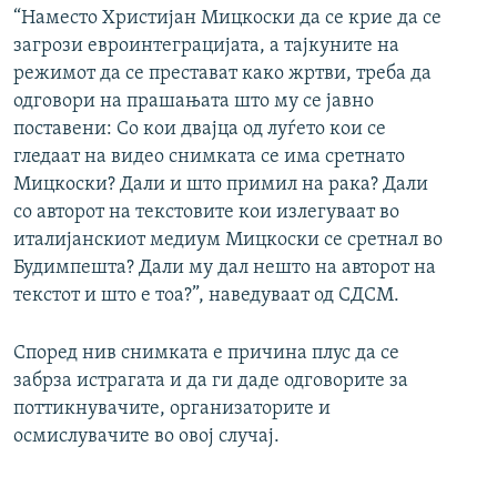
“Наместо Христијан Мицкоски да се крие да се
загрози евроинтеграцијата, а тајкуните на
режимот да се престават како жртви, треба да
одговори на прашањата што му се јавно
поставени: Со кои двајца од луѓето кои се
гледаат на видео снимката се има сретнато
Мицкоски? Дали и што примил на рака? Дали
со авторот на текстовите кои излегуваат во
италијанскиот медиум Мицкоски се сретнал во
Будимпешта? Дали му дал нешто на авторот на
текстот и што е тоа?”, наведуваат од СДСМ.
Според нив снимката е причина плус да се
забрза истрагата и да ги даде одговорите за
поттикнувачите, организаторите и
осмислувачите во овој случај.