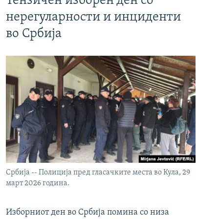
Тензичен изборен ден со
нерегуларности и инциденти
во Србија
Србија -- Полиција пред гласачките места во Кула, 29
март 2026 година.
Изборниот ден во Србија помина со низа