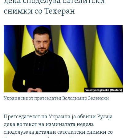
дека споделува сателитски
снимки со Техеран
Украинскиот претседател Володимир Зеленски
Претседателот на Украина ја обвини Русија
дека во текот на изминатата недела
споделувала детални сателитски снимки со