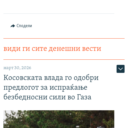
Сподели
види ги сите денешни вести
март 30, 2026
Косовската влада го одобри
предлогот за испраќање
безбедносни сили во Газа