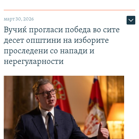
март 30, 2026
Вучиќ прогласи победа во сите
десет општини на изборите
проследени со напади и
нерегуларности