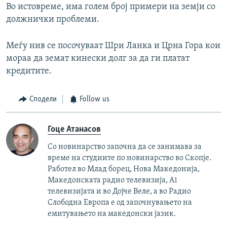
Во истовреме, има голем број примери на земји со
должнички проблеми.
Меѓу нив се посочуваат Шри Ланка и Црна Гора кои
мораа да земат кинески долг за да ги платат
кредитите.
Сподели
Follow us
Гоце Атанасов
Со новинарство започна да се занимава за
време на студиите по новинарство во Скопје.
Работел во Млад борец, Нова Македонија,
Македонската радио телевизија, А1
телевизијата и во Дојче Веле, а во Радио
Слободна Европа е од започнувањето на
емитувањето на македонски јазик.