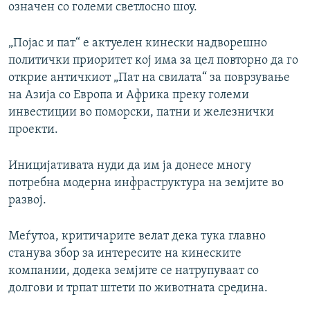
означен со големи светлосно шоу.
„Појас и пат“ е актуелен кинески надворешно
политички приоритет кој има за цел повторно да го
открие античкиот „Пат на свилата“ за поврзување
на Азија со Европа и Африка преку големи
инвестиции во поморски, патни и железнички
проекти.
Иницијативата нуди да им ја донесе многу
потребна модерна инфраструктура на земјите во
развој.
Меѓутоа, критичарите велат дека тука главно
станува збор за интересите на кинеските
компании, додека земјите се натрупуваат со
долгови и трпат штети по животната средина.