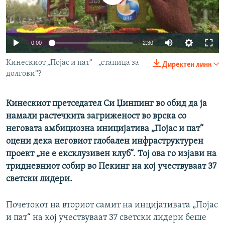
РСЕ веб страници
0:00
2:30
Кинескиот „Појас и пат“ - „стапица за
Директен линк
долгови“?
Кинескиот претседател Си Џинпинг во обид да ја
намали растечкита загриженост во врска со
неговата амбициозна иницијатива „Појас и пат“
оцени дека неговиот глобален инфраструктурен
проект „не е ексклузивен клуб“. Тој ова го изјави на
тридневниот собир во Пекинг на кој учествуваат 37
светски лидери.
Почетокот на вториот самит на инцијативата „Појас
и пат“ на кој учествуваат 37 светски лидери беше