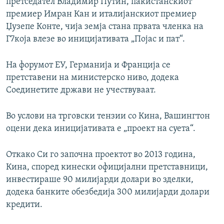
претседател Владимир Путин, пакистанскиот
премиер Имран Кан и италијанскиот премиер
Џузепе Конте, чија земја стана првата членка на
Г7која влезе во иницијативата „Појас и пат“.
На форумот ЕУ, Германија и Франција се
претставени на министерско ниво, додека
Соединетите држави не учествуваат.
Во услови на трговски тензии со Кина, Вашингтон
оцени дека иницијативата е „проект на суета“.
Откако Си го започна проектот во 2013 година,
Кина, според кинески официјални претставници,
инвестираше 90 милијарди долари во зделки,
додека банките обезбедија 300 милијарди долари
кредити.