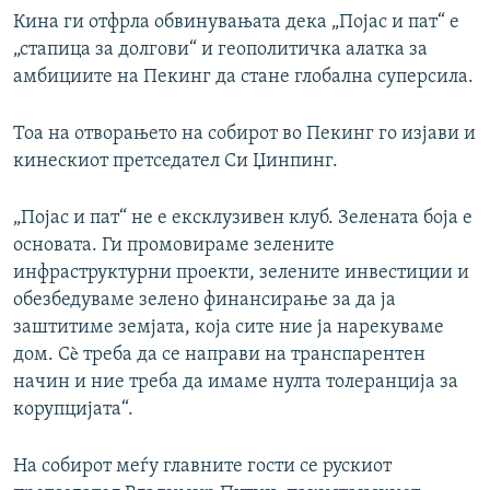
Кина ги отфрла обвинувањата дека „Појас и пат“ е
„стапица за долгови“ и геополитичка алатка за
амбициите на Пекинг да стане глобална суперсила.
Тоа на отворањето на собирот во Пекинг го изјави и
кинескиот претседател Си Џинпинг.
„Појас и пат“ не е ексклузивен клуб. Зелената боја е
основата. Ги промовираме зелените
инфраструктурни проекти, зелените инвестиции и
обезбедуваме зелено финансирање за да ја
заштитиме земјата, која сите ние ја нарекуваме
дом. Сè треба да се направи на транспарентен
начин и ние треба да имаме нулта толеранција за
корупцијата“.
На собирот меѓу главните гости се рускиот