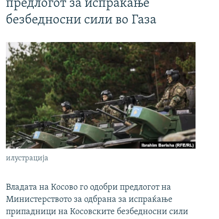
предлогот за испраќање
безбедносни сили во Газа
илустрација
Владата на Косово го одобри предлогот на
Министерството за одбрана за испраќање
припадници на Косовските безбедносни сили