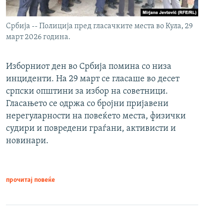
Србија -- Полиција пред гласачките места во Кула, 29
март 2026 година.
Изборниот ден во Србија помина со низа
инциденти. На 29 март се гласаше во десет
српски општини за избор на советници.
Гласањето се одржа со бројни пријавени
нерегуларности на повеќето места, физички
судири и повредени граѓани, активисти и
новинари.
прочитај повеќе