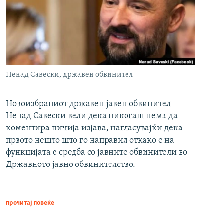
Ненад Савески, државен обвинител
Новоизбраниот државен јавен обвинител
Ненад Савески вели дека никогаш нема да
коментира ничија изјава, нагласувајќи дека
првото нешто што го направил откако е на
функцијата е средба со јавните обвинители во
Државното јавно обвинителство.
прочитај повеќе