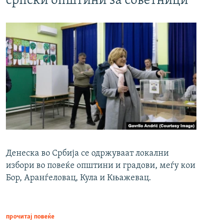
српски општини за советници
Денеска во Србија се одржуваат локални
избори во повеќе општини и градови, меѓу кои
Бор, Аранѓеловац, Кула и Књажевац.
прочитај повеќе