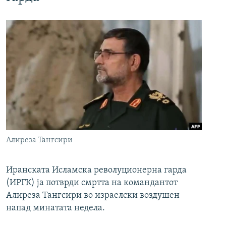
Алиреза Тангсири
Иранската Исламска револуционерна гарда
(ИРГК) ја потврди смртта на командантот
Алиреза Тангсири во израелски воздушен
напад минатата недела.