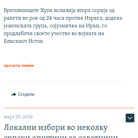
Бунтовниците Хути испалија втора серија од
ракети во рок од 24 часа против Израел, додека
јеменската група, сојузничка на Иран, го
продлабочи своето учество во војната на
Блискиот Исток.
прочитај повеќе
Сподели
март 29, 2026
Локални избори во неколку