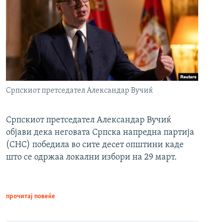
Српскиот претседател Александар Вучиќ
Српскиот претседател Александар Вучиќ
објави дека неговата Српска напредна партија
(СНС) победила во сите десет општини каде
што се одржаа локални избори на 29 март.
прочитај повеќе