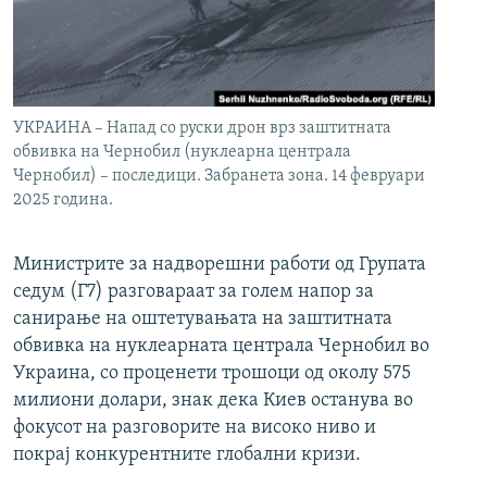
УКРАИНА – Напад со руски дрон врз заштитната
обвивка на Чернобил (нуклеарна централа
Чернобил) – последици. Забранета зона. 14 февруари
2025 година.
Министрите за надворешни работи од Групата
седум (Г7) разговараат за голем напор за
санирање на оштетувањата на заштитната
обвивка на нуклеарната централа Чернобил во
Украина, со проценети трошоци од околу 575
милиони долари, знак дека Киев останува во
фокусот на разговорите на високо ниво и
покрај конкурентните глобални кризи.