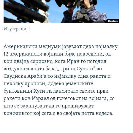
Илустрација
Американски медиуми јавуваат дека најмалку
12 американски војници биле повредени, од
кои двајца сериозно, кога Иран го погодил
воздухопловната база „Принц Султан“ во
Саудиска Арабија со најмалку една ракета и
неколку дронови, додека јеменските
бунтовници Хути ги лансирале своите први
ракети кон Израел од почетокот на војната, со
што се закануваат да го прошируваат
конфликтот кој сега е во својата петта недела.