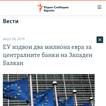
Достапни
линкови
Оди
Вести
на
МАКЕДОНИЈА
содржината
СВЕТ
Оди
март 26, 2019
ВИЗУЕЛНО
на
ЕУ издвои два милиона евра за
главната
ВЕСТИ
навигација
централните банки на Западен
ШТО ТРЕБА ДА ЗНАЕТЕ
Премини
Балкан
на
ПРИЈАВИ СЕ ЗА ЊУЗЛЕТЕР
пребарување
ПОДКАСТ ЗОШТО?
СЛЕДЕТЕ НЕ