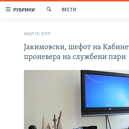
Достапни
ВЕСТИ
РУБРИКИ
линкови
Барај
Оди
МАКЕДОНИЈА
на
март 14, 2019
СВЕТ
содржината
Оди
Јакимовски, шефот на Кабине
ВИЗУЕЛНО
на
проневера на службени пари
ВЕСТИ
главната
навигација
ШТО ТРЕБА ДА ЗНАЕТЕ
Премини
ПРИЈАВИ СЕ ЗА ЊУЗЛЕТЕР
на
пребарување
ПОДКАСТ ЗОШТО?