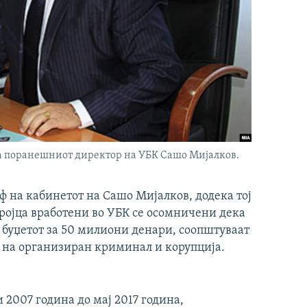
а поранешниот директор на УБК Сашо Мијалков.
 на кабинетот на Сашо Мијалков, додека тој
тројца вработени во УБК се осомничени дека
 буџетот за 50 милиони денари, соопштуваат
е на организиран криминал и корупција.
 2007 година до мај 2017 година,