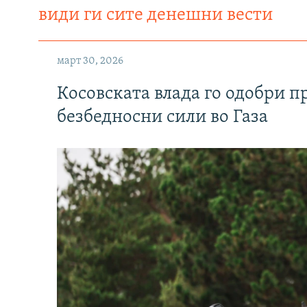
види ги сите денешни вести
март 30, 2026
Косовската влада го одобри п
безбедносни сили во Газа