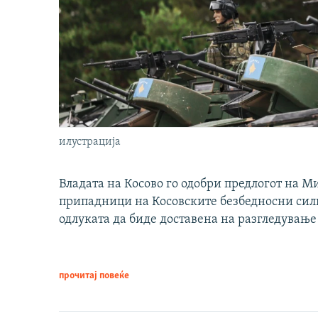
илустрација
Владата на Косово го одобри предлогот на М
припадници на Косовските безбедносни сили 
одлуката да биде доставена на разгледување
прочитај повеќе