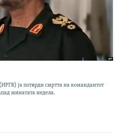
ИРГК) ја потврди смртта на командантот
апад минатата недела.