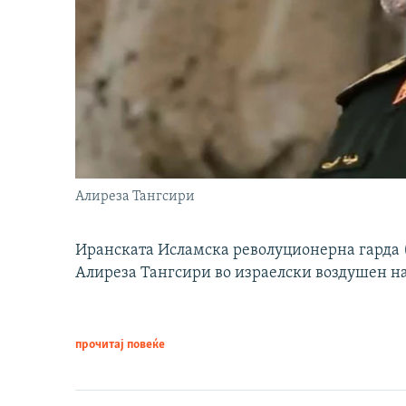
Алиреза Тангсири
Иранската Исламска револуционерна гарда (
Алиреза Тангсири во израелски воздушен н
прочитај повеќе