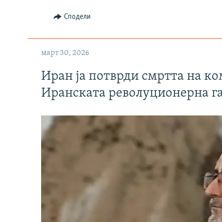
Сподели
март 30, 2026
Иран ја потврди смртта на к
Иранската револуционерна г