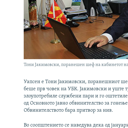
Тони Јакимовски, поранешен шеф на кабинетот н
Уапсен е Тони Јакимовски, поранешниот шеф
беше прв човек на УБК. Јакимовски и уште 
злоупотребиле службени пари и го оштетиле
од Основното јавно обвинителство за гонењ
Обвинителството бара притвор за нив.
Во соопштението се наведува дека од јануари