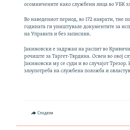
осомничените како службени лица во УБК з
Во наведениот период, во 172 наврати, тие п
годината ги уништувале документите за исп
на Управата и без записник.
Јакимовски е задржан на распит во Кривич
рочиште за Таргет-Тврдина. Освен во овој с
Јакимовски му се суди и во случајот Трезор. И
злоупотреба на службена положба и овласту
Сподели