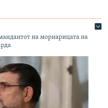
омандантот на морнарицата на
арда