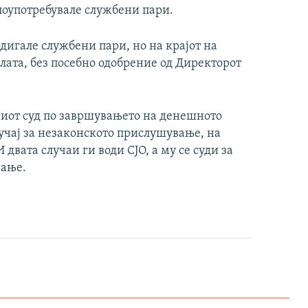
лоупотребувале службени пари.
одигале службени пари, но на крајот на
лата, без посебно одобрение од Директорот
ниот суд по завршувањето на денешното
лучај за незаконското прислушување, на
 двата случаи ги води СЈО, а му се суди за
вање.