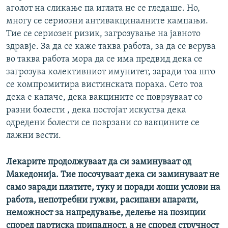
аголот на сликање па иглата не се гледаше. Но,
многу се сериозни антивакциналните кампањи.
Тие се сериозен ризик, загрозување на јавното
здравје. За да се каже таква работа, за да се верува
во таква работа мора да се има предвид дека се
загрозува колективниот имунитет, заради тоа што
се компромитира вистинската порака. Сето тоа
дека е капаче, дека вакцините се поврзуваат со
разни болести , дека постојат искуства дека
одредени болести се поврзани со вакцините се
лажни вести.
Лекарите продолжуваат да си заминуваат од
Македонија. Тие посочуваат дека си заминуваат не
само заради платите, туку и поради лоши услови на
работа, непотребни гужви, расипани апарати,
неможност за напредување, делење на позиции
според партиска припадност, а не според стручност