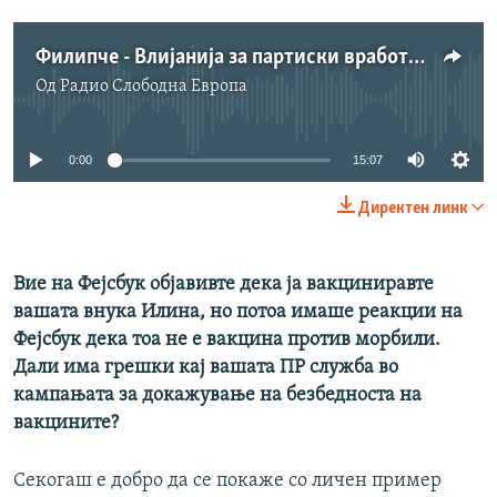
Филипче - Влијанија за партиски вработувања имало, но ги сведуваме на минимум
Од
Радио Слободна Eвропа
No media source currently available
0:00
15:07
Директен линк
Вие на Фејсбук објавивте дека ја вакциниравте
вашата внука Илина, но потоа имаше реакции на
Фејсбук дека тоа не е вакцина против морбили.
Дали има грешки кај вашата ПР служба во
кампањата за докажување на безбедноста на
вакцините?
Секогаш е добро да се покаже со личен пример