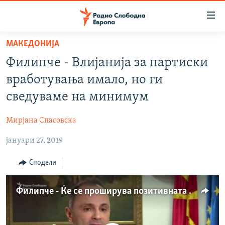
Достапни
линкови
Оди
МАКЕДОНИЈА
на
МАКЕДОНИЈА
Филипче - Влијанија за партиски
содржината
СВЕТ
Оди
вработувања имало, но ги
ВИЗУЕЛНО
на
сведуваме на минимум
главната
ВЕСТИ
навигација
Мирјана Спасовска
ШТО ТРЕБА ДА ЗНАЕТЕ
Премини
на
јануари 27, 2019
ПРИЈАВИ СЕ ЗА ЊУЗЛЕТЕР
пребарување
ПОДКАСТ ЗОШТО?
Сподели
СЛЕДЕТЕ НЕ
Филипче - Ќе се проширува позитивната листа лекови