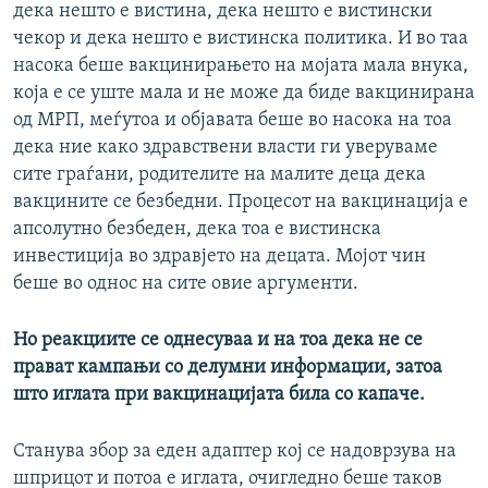
дека нешто е вистина, дека нешто е вистински
чекор и дека нешто е вистинска политика. И во таа
насока беше вакцинирањето на мојата мала внука,
која е се уште мала и не може да биде вакцинирана
од МРП, меѓутоа и објавата беше во насока на тоа
дека ние како здравствени власти ги уверуваме
сите граѓани, родителите на малите деца дека
вакцините се безбедни. Процесот на вакцинација е
апсолутно безбеден, дека тоа е вистинска
инвестиција во здравјето на децата. Мојот чин
беше во однос на сите овие аргументи.
Но реакциите се однесуваа и на тоа дека не се
прават кампањи со делумни информации, затоа
што иглата при вакцинацијата била со капаче.
Станува збор за еден адаптер кој се надоврзува на
шприцот и потоа е иглата, очигледно беше таков