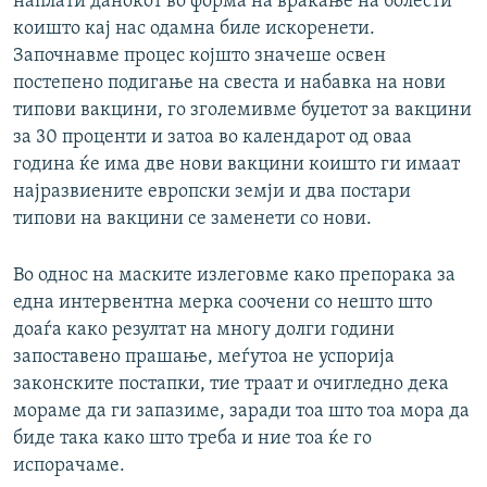
наплати данокот во форма на враќање на болести
коишто кај нас одамна биле искоренети.
Започнавме процес којшто значеше освен
постепено подигање на свеста и набавка на нови
типови вакцини, го зголемивме буџетот за вакцини
за 30 проценти и затоа во календарот од оваа
година ќе има две нови вакцини коишто ги имаат
најразвиените европски земји и два постари
типови на вакцини се заменети со нови.
Во однос на маските излеговме како препорака за
една интервентна мерка соочени со нешто што
доаѓа како резултат на многу долги години
запоставено прашање, меѓутоа не успорија
законските постапки, тие траат и очигледно дека
мораме да ги запазиме, заради тоа што тоа мора да
биде така како што треба и ние тоа ќе го
испорачаме.