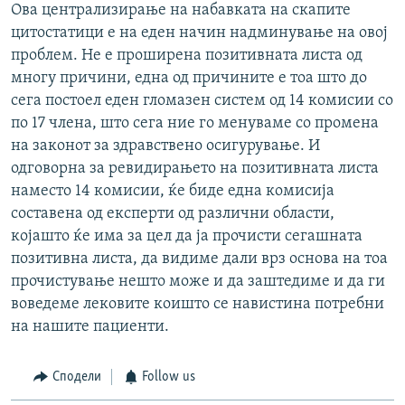
Ова централизирање на набавката на скапите
цитостатици е на еден начин надминување на овој
проблем. Не е проширена позитивната листа од
многу причини, една од причините е тоа што до
сега постоел еден гломазен систем од 14 комисии со
по 17 члена, што сега ние го менуваме со промена
на законот за здравствено осигурување. И
одговорна за ревидирањето на позитивната листа
наместо 14 комисии, ќе биде една комисија
составена од експерти од различни области,
којашто ќе има за цел да ја прочисти сегашната
позитивна листа, да видиме дали врз основа на тоа
прочистување нешто може и да заштедиме и да ги
воведеме лековите коишто се навистина потребни
на нашите пациенти.
Сподели
Follow us