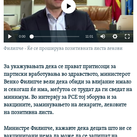
No media source currently available
РСЕ веб страници
0:00
11:01
Филипче - Ќе се проширува позитивната листа лекови
За укажувањата дека се прават притисоци за
партиски вработувања во здравството, министерот
Венко Филипче вели дека обиди за влијание имало
и секогаш ќе има, меѓутоа се трудат да ги сведат на
минимум. Во интервју за РСЕ тој зборува и за
вакцините, заминувањето на лекарите, лековите
на позитивна листа.
Министре Филипче, кажавте дека децата што не се
вакцинирани нема да може да се запишат на