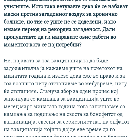
училиште. Исто така ветувавте дека ќе се набават
маски против загадениот воздух за хронично
болните, но тие се уште не се доделени, иако
имаме период на рекордна загаденост. Дали
пропуштивте да ги направите овие работи во
моментот кога се најпотребни?
Не, најавата за тоа вакцинацијата да биде
задолжителна ја кажавме уште на почетокот на
минатата година и излезе дека сме во правo и за
тоа воопшто ниту отстапивме во меѓувреме, ниту
ќе отстапиме. Станува збор за еден процес кој
започнува со кампања за вакцинација уште во
месец март минатата година кога започнавме со
кампања за подигање на свеста за бенефитот од
вакцинација, свесни за сериозниот пат на опфатот
на вакцинација којшто дојде еве време да го