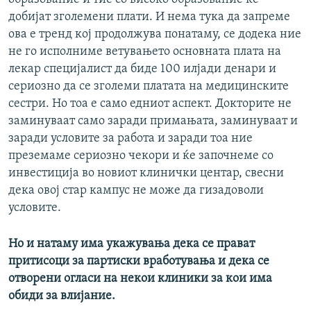
добијат зголемени плати. И нема тука да запреме
ова е тренд кој продолжува понатаму, се додека ние
не го исполниме ветувањето основната плата на
лекар специјалист да биде 100 илјади денари и
сериозно да се зголеми платата на медицинските
сестри. Но тоа е само едниот аспект. Докторите не
заминуваат само заради примањата, заминуваат и
заради условите за работа и заради тоа ние
преземаме сериозно чекори и ќе започнеме со
инвестиција во новиот клинички центар, свесни
дека овој стар кампус не може да гизадоволи
условите.
Но и натаму има укажувања дека се прават
притисоци за партиски вработувања и дека се
отворени огласи на некои клиники за кои има
обиди за влијание.