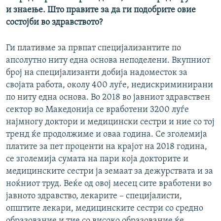
и знаење. Што правите за да ги подобрите овие
состојби во здравството?
Ги плативме за првпат специјализантите по
апсолутно ниту една основа неподелени. Вкупниот
број на специјализанти добија надоместок за
својата работа, околу 400 луѓе, недискриминирани
по ниту една основа. Во 2018 во јавниот здравствен
сектор во Македонија се вработени 3200 луѓе
најмногу доктори и медицински сестри и ние со тој
тренд ќе продолжиме и оваа година. Се зголемија
платите за пет проценти на крајот на 2018 година,
се зголемија сумата на пари која докторите и
медицинските сестри ја земаат за дежурствата и за
ноќниот труд. Веќе од овој месец сите вработени во
јавното здравство, лекарите – специјалисти,
општите лекари, медицинските сестри со средно
образование и тие со високо образование ќе