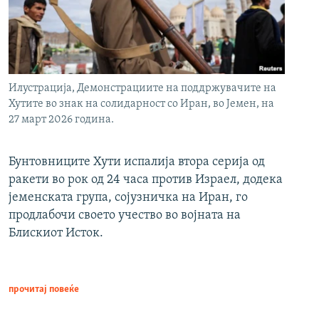
Илустрација, Демонстрациите на поддржувачите на
Хутите во знак на солидарност со Иран, во Јемен, на
27 март 2026 година.
Бунтовниците Хути испалија втора серија од
ракети во рок од 24 часа против Израел, додека
јеменската група, сојузничка на Иран, го
продлабочи своето учество во војната на
Блискиот Исток.
прочитај повеќе