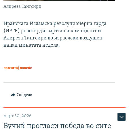
Алиреза Тангсири
Иранската Исламска револуционерна гарда
(ИРГК) ја потврди смртта на командантот
Алиреза Тангсири во израелски воздушен
напад минатата недела.
прочитај повеќе
Сподели
март 30, 2026
Вучиќ прогласи победа во сите