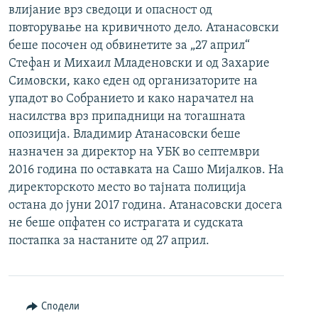
влијание врз сведоци и опасност од
повторување на кривичното дело. Атанасовски
беше посочен од обвинетите за „27 април“
Стефан и Михаил Младеновски и од Захарие
Симовски, како еден од организаторите на
упадот во Собранието и како нарачател на
насилства врз припадници на тогашната
опозиција. Владимир Атанасовски беше
назначен за директор на УБК во септември
2016 година по оставката на Сашо Мијалков. На
директорското место во тајната полиција
остана до јуни 2017 година. Атанасовски досега
не беше опфатен со истрагата и судската
постапка за настаните од 27 април.
Сподели