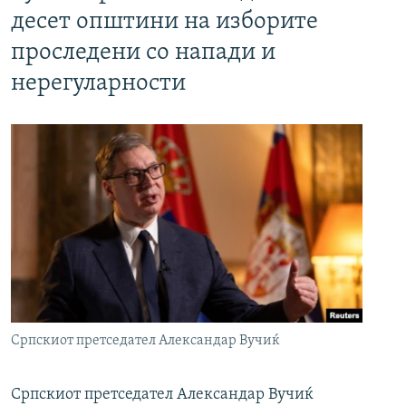
десет општини на изборите
проследени со напади и
нерегуларности
Српскиот претседател Александар Вучиќ
Српскиот претседател Александар Вучиќ