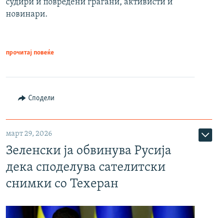
судири и повредени граѓани, активисти и
новинари.
прочитај повеќе
Сподели
март 29, 2026
Зеленски ја обвинува Русија
дека споделува сателитски
снимки со Техеран