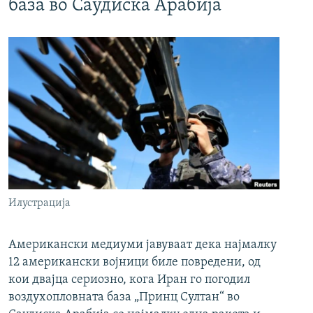
база во Саудиска Арабија
Илустрација
Американски медиуми јавуваат дека најмалку
12 американски војници биле повредени, од
кои двајца сериозно, кога Иран го погодил
воздухопловната база „Принц Султан“ во