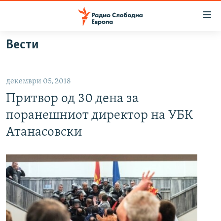
Достапни
линкови
Оди
Вести
на
МАКЕДОНИЈА
содржината
СВЕТ
Оди
декември 05, 2018
ВИЗУЕЛНО
на
Притвор од 30 дена за
главната
ВЕСТИ
навигација
поранешниот директор на УБК
ШТО ТРЕБА ДА ЗНАЕТЕ
Премини
Атанасовски
на
ПРИЈАВИ СЕ ЗА ЊУЗЛЕТЕР
пребарување
ПОДКАСТ ЗОШТО?
СЛЕДЕТЕ НЕ