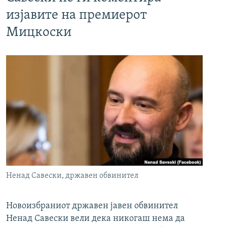
изјавите на премиерот
Мицкоски
Ненад Савески, државен обвинител
Новоизбраниот државен јавен обвинител
Ненад Савески вели дека никогаш нема да