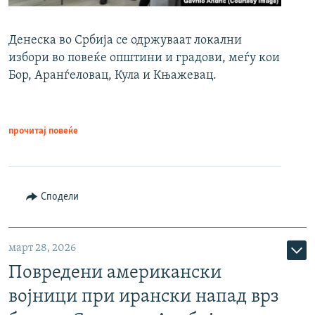
Денеска во Србија се одржуваат локални
избори во повеќе општини и градови, меѓу кои
Бор, Аранѓеловац, Кула и Књажевац.
прочитај повеќе
Сподели
март 28, 2026
Повредени американски
војници при ирански напад врз