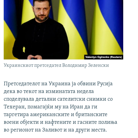
Украинскиот претседател Володимир Зеленски
Претседателот на Украина ја обвини Русија
дека во текот на изминатата недела
споделувала детални сателитски снимки со
Техеран, помагајќи му на Иран да ги
таргетира американските и британските
воени објекти и нафтените и гасните полиња
во регионот на Заливот и на други места.