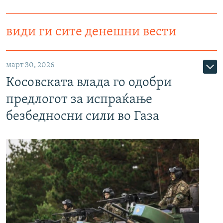
види ги сите денешни вести
март 30, 2026
Косовската влада го одобри
предлогот за испраќање
безбедносни сили во Газа