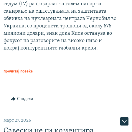
седум (Г7) разговараат за голем напор за
санирање на оштетувањата на заштитната
обвивка на нуклеарната централа Чернобил во
Украина, со проценети трошоци од околу 575
милиони долари, знак дека Киев останува во
фокусот на разговорите на високо ниво и
покрај конкурентните глобални кризи.
прочитај повеќе
Сподели
март 27, 2026
Савески не ги коментира