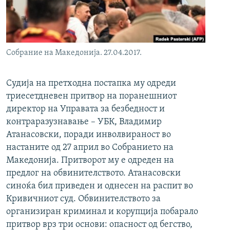
РСЕ веб страници
Собрание на Македонија. 27.04.2017.
Судија на претходна постапка му одреди
триесетдневен притвор на поранешниот
директор на Управата за безбедност и
контраразузнавање – УБК, Владимир
Атанасовски, поради инволвираност во
настаните од 27 април во Собранието на
Македонија. Притворот му е одреден на
предлог на обвинителството. Атанасовски
синоќа бил приведен и однесен на распит во
Кривичниот суд. Обвинителството за
организиран криминал и корупција побарало
притвор врз три основи: опасност од бегство,