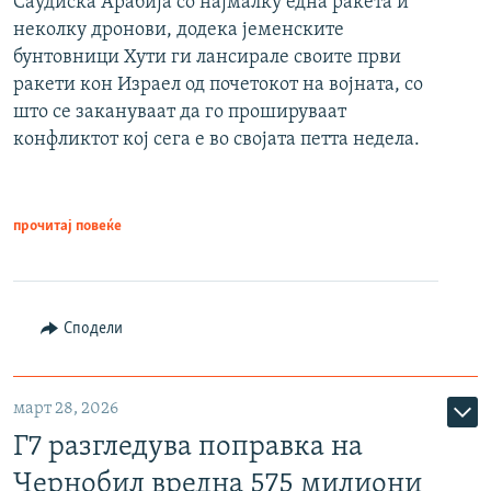
Саудиска Арабија со најмалку една ракета и
неколку дронови, додека јеменските
бунтовници Хути ги лансирале своите први
ракети кон Израел од почетокот на војната, со
што се закануваат да го прошируваат
конфликтот кој сега е во својата петта недела.
прочитај повеќе
Сподели
март 28, 2026
Г7 разгледува поправка на
Чернобил вредна 575 милиони