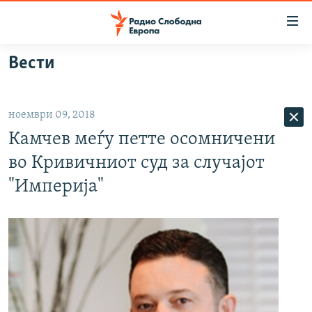
Достапни
линкови
Оди
Вести
на
МАКЕДОНИЈА
содржината
СВЕТ
Оди
ноември 09, 2018
ВИЗУЕЛНО
на
Камчев меѓу петте осомничени
главната
ВЕСТИ
навигација
во Кривичниот суд за случајот
ШТО ТРЕБА ДА ЗНАЕТЕ
Премини
"Империја"
на
ПРИЈАВИ СЕ ЗА ЊУЗЛЕТЕР
пребарување
ПОДКАСТ ЗОШТО?
СЛЕДЕТЕ НЕ