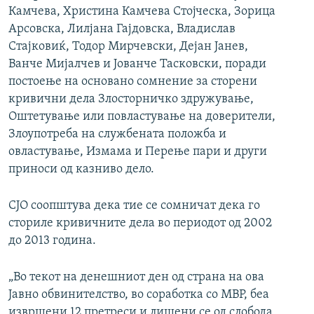
Камчева, Христина Камчева Стојческа, Зорица
Арсовска, Лилјана Гајдовска, Владислав
Стајковиќ, Тодор Мирчевски, Дејан Јанев,
Ванче Мијалчев и Јованче Тасковски, поради
постоење на основано сомнение за сторени
кривични дела Злосторничко здружување,
Оштетување или повластување на доверители,
Злоупотреба на службената положба и
овластување, Измама и Перење пари и други
приноси од казниво дело.
СЈО соопштува дека тие се сомничат дека го
сториле кривичните дела во периодот од 2002
до 2013 година.
„Во текот на денешниот ден од страна на ова
Јавно обвинителство, во соработка со МВР, беа
извршени 12 претреси и лишени се од слобода