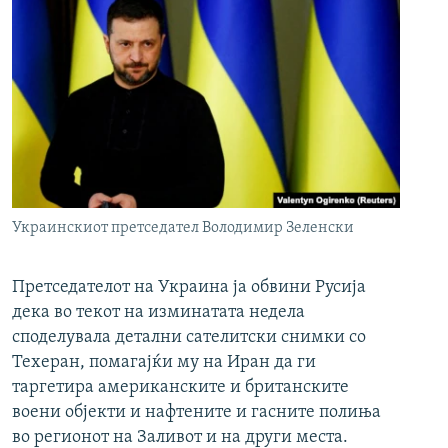
Украинскиот претседател Володимир Зеленски
Претседателот на Украина ја обвини Русија
дека во текот на изминатата недела
споделувала детални сателитски снимки со
Техеран, помагајќи му на Иран да ги
таргетира американските и британските
воени објекти и нафтените и гасните полиња
во регионот на Заливот и на други места.