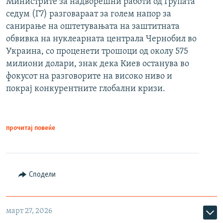
Министрите за надворешни работи од Групата
седум (Г7) разговараат за голем напор за
санирање на оштетувањата на заштитната
обвивка на нуклеарната централа Чернобил во
Украина, со проценети трошоци од околу 575
милиони долари, знак дека Киев останува во
фокусот на разговорите на високо ниво и
покрај конкурентните глобални кризи.
прочитај повеќе
Сподели
март 27, 2026