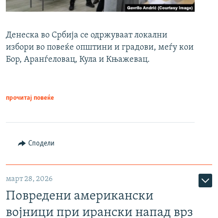
Денеска во Србија се одржуваат локални
избори во повеќе општини и градови, меѓу кои
Бор, Аранѓеловац, Кула и Књажевац.
прочитај повеќе
Сподели
март 28, 2026
Повредени американски
војници при ирански напад врз