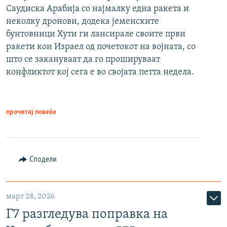
Саудиска Арабија со најмалку една ракета и
неколку дронови, додека јеменските
бунтовници Хути ги лансирале своите први
ракети кон Израел од почетокот на војната, со
што се закануваат да го прошируваат
конфликтот кој сега е во својата петта недела.
прочитај повеќе
Сподели
март 28, 2026
Г7 разгледува поправка на