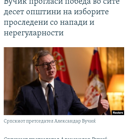
Вучиќ прогласи победа во сите
десет општини на изборите
проследени со напади и
нерегуларности
Српскиот претседател Александар Вучиќ