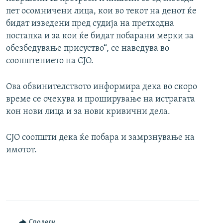
пет осомничени лица, кои во текот на денот ќе
бидат изведени пред судија на претходна
постапка и за кои ќе бидат побарани мерки за
обезбедување присуство“, се наведува во
соопштението на СЈО.
Ова обвинителството информира дека во скоро
време се очекува и проширување на истрагата
кон нови лица и за нови кривични дела.
СЈО соопшти дека ќе побара и замрзнување на
имотот.
Сподели