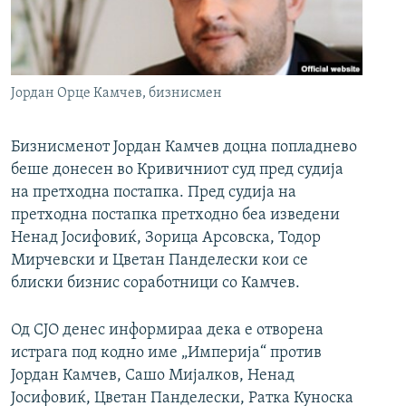
РСЕ веб страници
Јордан Орце Камчев, бизнисмен
Бизнисменот Јордан Камчев доцна попладнево
беше донесен во Кривичниот суд пред судија
на претходна постапка. Пред судија на
претходна постапка претходно беа изведени
Ненад Јосифовиќ, Зорица Арсовска, Тодор
Мирчевски и Цветан Панделески кои се
блиски бизнис соработници со Камчев.
Од СЈО денес информираа дека е отворена
истрага под кодно име „Империја“ против
Јордан Камчев, Сашо Мијалков, Ненад
Јосифовиќ, Цветан Панделески, Ратка Куноска