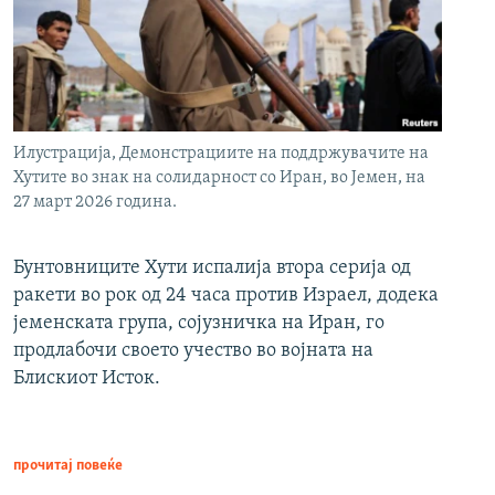
Илустрација, Демонстрациите на поддржувачите на
Хутите во знак на солидарност со Иран, во Јемен, на
27 март 2026 година.
Бунтовниците Хути испалија втора серија од
ракети во рок од 24 часа против Израел, додека
јеменската група, сојузничка на Иран, го
продлабочи своето учество во војната на
Блискиот Исток.
прочитај повеќе