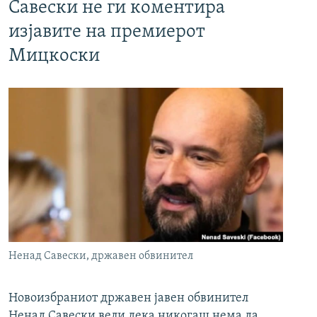
Савески не ги коментира
изјавите на премиерот
Мицкоски
Ненад Савески, државен обвинител
Новоизбраниот државен јавен обвинител
Ненад Савески вели дека никогаш нема да