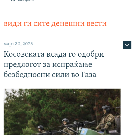
види ги сите денешни вести
март 30, 2026
Косовската влада го одобри
предлогот за испраќање
безбедносни сили во Газа