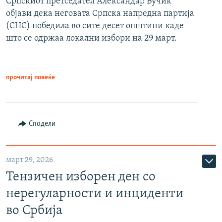
Српскиот претседател Александар Вучиќ
објави дека неговата Српска напредна партија
(СНС) победила во сите десет општини каде
што се одржаа локални избори на 29 март.
прочитај повеќе
Сподели
март 29, 2026
Тензичен изборен ден со
нерегуларности и инциденти
во Србија