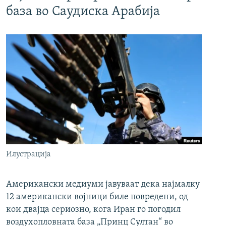
база во Саудиска Арабија
Илустрација
Американски медиуми јавуваат дека најмалку
12 американски војници биле повредени, од
кои двајца сериозно, кога Иран го погодил
воздухопловната база „Принц Султан“ во