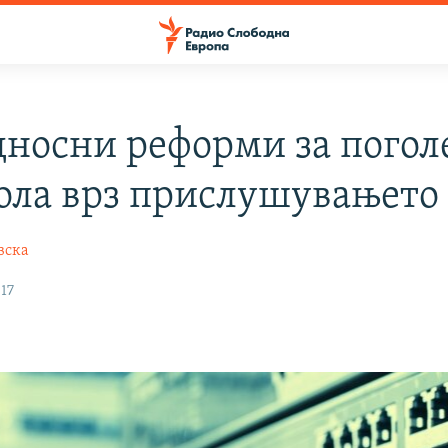
дносни реформи за погол
ола врз прислушувањето
вска
17