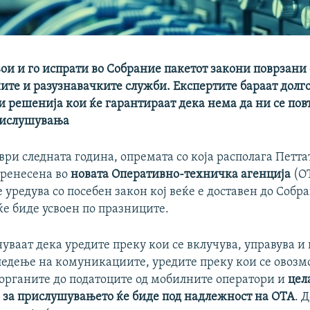
вои и го испрати во Собрание пакетот закони поврзани
ните и разузнавачките служби. Експертите бараат долг
 решенија кои ќе гарантираат дека нема да ни се пов
рислушувања
ри следната година, опремата со која располага Петта
пренесена во
новата Оперативно-техничка агенција
(О
уредува со посебен закон кој веќе е доставен до Собра
ќе биде усвоен по празниците.
уваат дека уредите преку кои се вклучува, управува и
следење на комуникациите, уредите преку кои се овоз
 органите до податоците од мобилните оператори и
цел
 за прислушувањето ќе биде под надлежност на ОТА
. 