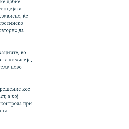
 ќе добие
генцијата
езависно, ќе
отретинско
овторно да
кациите, во
ска комисија,
сема ново
о решение кое
т, а кој
 контрола при
ани