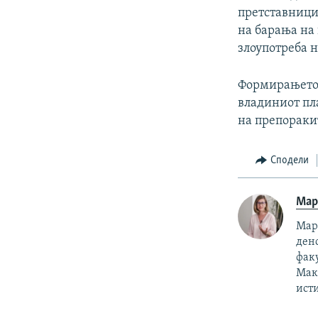
претставници 
на барања на
злоупотреба н
Формирањето 
владиниот пла
на препоракит
Сподели
Мар
Мари
ден
факу
Маке
исти