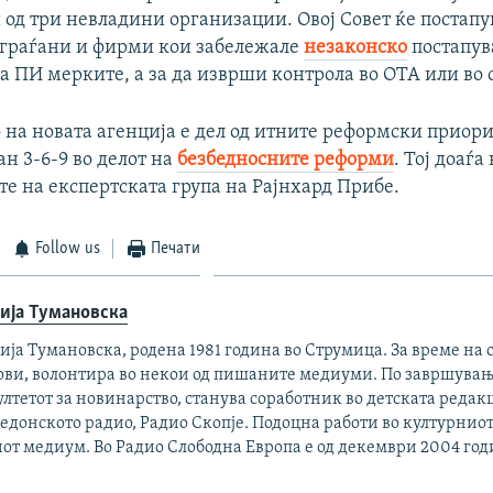
од три невладини организации. Овој Совет ќе постапу
 граѓани и фирми кои забележале
незаконско
постапув
а ПИ мерките, а за да изврши контрола во ОТА или во 
на новата агенција е дел од итните реформски приори
н 3-6-9 во делот на
безбедносните реформи
. Тој доаѓа
е на експертската група на Рајнхард Прибе.
Follow us
Печати
ија Тумановска
ја Тумановска, родена 1981 година во Струмица. За време на 
ови, волонтира во некои од пишаните медиуми. По завршувањ
лтетот за новинарство, станува соработник во детската редак
донското радио, Радио Скопје. Подоцна работи во културниот
от медиум. Во Радио Слободна Европа е од декември 2004 год