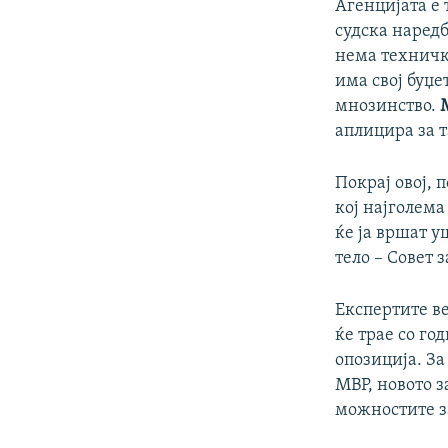
Агенцијата е 
судска наред
нема техничк
има свој буџе
мнозинство.
аплицира за т
Покрај овој, 
кој најголема
ќе ја вршат 
тело – Совет 
Експертите ве
ќе трае со го
опозиција. З
МВР, новото 
можностите з