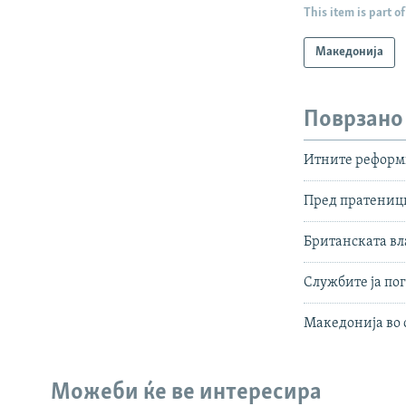
This item is part of
Македонија
Поврзано
Итните реформи
Пред пратениц
Британската вл
Службите ја по
Македонија во 
Можеби ќе ве интересира