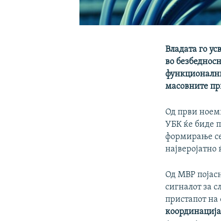
Владата го ус
во безбеднос
функционални
масовните п
Од први ноемв
УБК ќе биде 
формирање се 
најверојатно 
Од МВР појасн
сигналот за 
пристапот на
координација