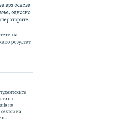
ва врз основа
ање, односно
операторите.
тети на
 како резултат
студентските
ето на
ција на
 сектор на
ина.