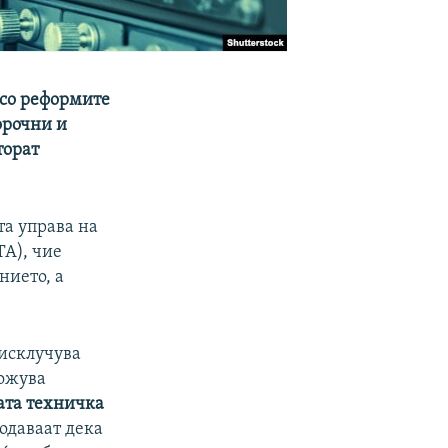
 со реформите
орочни и
торат
та управа на
ТА), чие
нието, а
 исклучува
можува
ата техничка
Додаваат дека