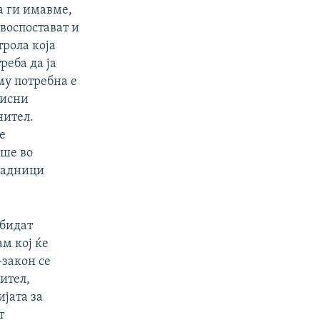
а ги имавме,
 воспостават и
рола која
реба да ја
му потребна е
висни
нител.
е
аше во
јадници
бидат
м кој ќе
-закон се
ител,
јата за
т