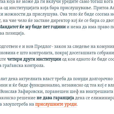
таа која ќе може да ги вклучи уредите само тогаш кога
ба од институцијата која бара прислушување. Притоа А
и можности да прислушува. Ова тело ќе биде сосема н
т, на чие чело ќе застане директор кој ќе се бира со дв
Мандатот ќе му биде пет години
и нема да има право п
аа позиција.
подготвен е и нов Предлог- закон за следење на комуни
 новина е што контролата, покрај досегашната собрани
уште
четири други институции
од кои едното ќе биде со
за граѓанска контрола.
лат дека актуелната власт треба да понуди долгорочн
дини и ќе биде функционално, независно од тоа кој е влас
а Воислав Зафировски, поранешен шеф на внатрешната
законско решение
не дава гаранција
дека се елиминир
а злоупотреба на
прислушните уреди
.