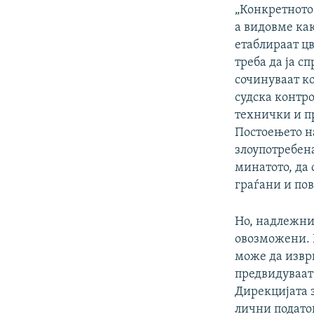
„Конкретнот
а видовме как
етаблираат ц
треба да ја с
сочинуваат к
судска контр
технички и п
Постоењето н
злоупотребена
минатото, да
граѓани и пов
Но, надлежни
овозможени. 
може да изврш
предвидуваат
Дирекцијата 
лични податоц