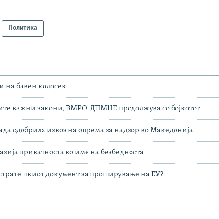
Политика
 на бавен колосек
ите важни закони, ВМРО-ДПМНЕ продолжува со бојкотот
ада одобрила извоз на опрема за надзор во Македонија
газија приватноста во име на безбедноста
стратешкиот документ за проширување на ЕУ?