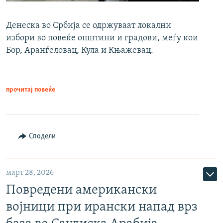
Денеска во Србија се одржуваат локални
избори во повеќе општини и градови, меѓу кои
Бор, Аранѓеловац, Кула и Књажевац.
прочитај повеќе
Сподели
март 28, 2026
Повредени американски
војници при ирански напад врз