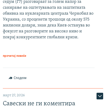
седум (Г7) разговараат за голем напор за
санирање на оштетувањата на заштитната
обвивка на нуклеарната централа Чернобил во
Украина, со проценети трошоци од околу 575
милиони долари, знак дека Киев останува во
фокусот на разговорите на високо ниво и
покрај конкурентните глобални кризи.
прочитај повеќе
Сподели
март 27, 2026
Савески не ги коментира