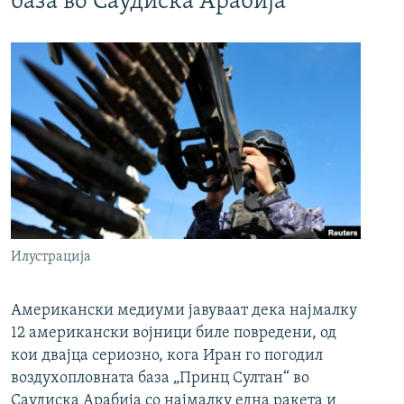
база во Саудиска Арабија
Илустрација
Американски медиуми јавуваат дека најмалку
12 американски војници биле повредени, од
кои двајца сериозно, кога Иран го погодил
воздухопловната база „Принц Султан“ во
Саудиска Арабија со најмалку една ракета и