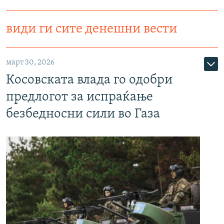
види ги сите денешни вести
март 30, 2026
Косовската влада го одобри
предлогот за испраќање
безбедносни сили во Газа