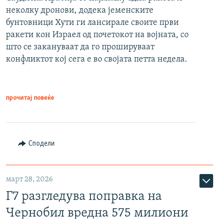
неколку дронови, додека јеменските
бунтовници Хути ги лансирале своите први
ракети кон Израел од почетокот на војната, со
што се закануваат да го прошируваат
конфликтот кој сега е во својата петта недела.
прочитај повеќе
Сподели
март 28, 2026
Г7 разгледува поправка на
Чернобил вредна 575 милиони