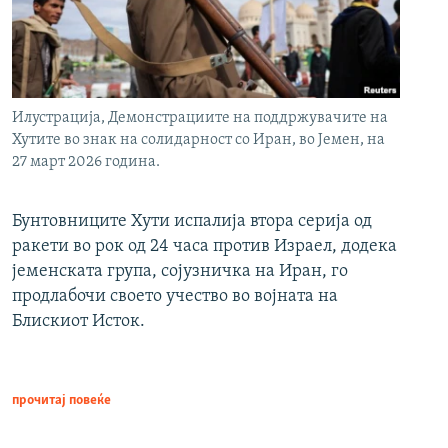
Илустрација, Демонстрациите на поддржувачите на
Хутите во знак на солидарност со Иран, во Јемен, на
27 март 2026 година.
Бунтовниците Хути испалија втора серија од
ракети во рок од 24 часа против Израел, додека
јеменската група, сојузничка на Иран, го
продлабочи своето учество во војната на
Блискиот Исток.
прочитај повеќе