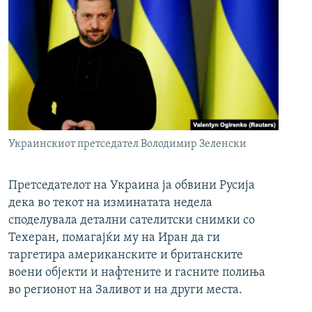
Украинскиот претседател Володимир Зеленски
Претседателот на Украина ја обвини Русија
дека во текот на изминатата недела
споделувала детални сателитски снимки со
Техеран, помагајќи му на Иран да ги
таргетира американските и британските
воени објекти и нафтените и гасните полиња
во регионот на Заливот и на други места.