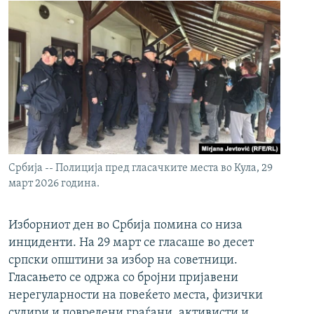
Србија -- Полиција пред гласачките места во Кула, 29
март 2026 година.
Изборниот ден во Србија помина со низа
инциденти. На 29 март се гласаше во десет
српски општини за избор на советници.
Гласањето се одржа со бројни пријавени
нерегуларности на повеќето места, физички
судири и повредени граѓани, активисти и