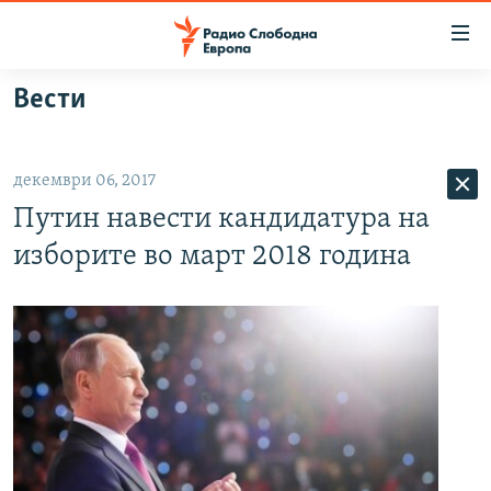
Достапни
линкови
Оди
Вести
на
МАКЕДОНИЈА
содржината
СВЕТ
Оди
декември 06, 2017
ВИЗУЕЛНО
на
Путин навести кандидатура на
главната
ВЕСТИ
навигација
изборите во март 2018 година
ШТО ТРЕБА ДА ЗНАЕТЕ
Премини
на
ПРИЈАВИ СЕ ЗА ЊУЗЛЕТЕР
пребарување
ПОДКАСТ ЗОШТО?
СЛЕДЕТЕ НЕ