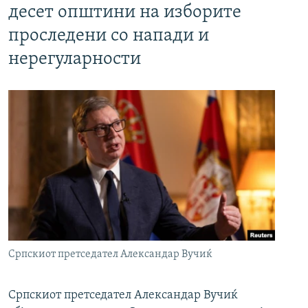
десет општини на изборите
проследени со напади и
нерегуларности
Српскиот претседател Александар Вучиќ
Српскиот претседател Александар Вучиќ