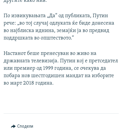
другите како нив.
По извикувањата „Да“ од публиката, Путин
рече: „во тој случај одлуката ќе биде донесена
во најблиска иднина, земајќи ја во предвид
поддршката во општеството.“
Настанот беше пренесуван во живо на
државната телевизија. Путин кој е претседател
или премиер од 1999 година, се очекува да
побара нов шестгодишен мандат на изборите
во март 2018 година.
Сподели