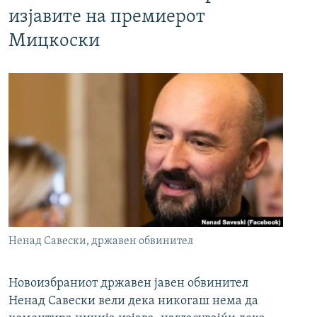
изјавите на премиерот
Мицкоски
Ненад Савески, државен обвинител
Новоизбраниот државен јавен обвинител
Ненад Савески вели дека никогаш нема да