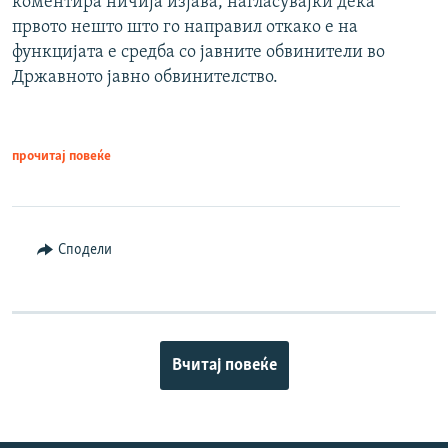
коментира ничија изјава, нагласувајќи дека
првото нешто што го направил откако е на
функцијата е средба со јавните обвинители во
Државното јавно обвинителство.
прочитај повеќе
Сподели
Вчитај повеќе