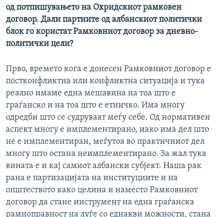
од потпишувањето на Охридскиот рамковен
договор. Дали партиите од албанскиот политички
блок го користат Рамковниот договор за дневно-
политички цели?
Прво, времето кога е донесен Рамковниот договор е
постконфликтна или конфликтна ситуација и тука
реално имаме една мешавина на тоа што е
граѓанско и на тоа што е етничко. Има многу
одредби што се судруваат меѓу себе. Од нормативен
аспект многу е имплементирано, иако има дел што
не е имплементиран, меѓутоа во практичниот дел
многу што остана неимплементирано. За жал тука
вината е и кај самиот албански субјект. Наша рак
рана е партизацијата на институциите и на
општеството како целина и наместо Рамковниот
договор да стане инструмент на една граѓанска
рамноправност на луѓе со еднакви можности, стана