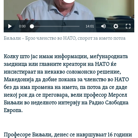
РСЕ веб страници
0:00
14:01
Биљали – Брзо членство во НАТО, спорот за името потоа
Колку што јас имам информации, меѓународната
заедница или главните креатори на НАТО ќе
инсистираат на некакво соломонско решение,
Македонија да добие покана за членство во НАТО
без да има промена на името, па потоа да се даде
некој рок да се преговара, вели професор Мерсел
Биљали во неделното интервју на Радио Слободна
Европа.
Професоре Биљали, денес се навршуваат 16 години