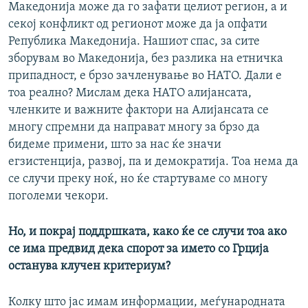
Македонија може да го зафати целиот регион, а и
секој конфликт од регионот може да ја опфати
Република Македонија. Нашиот спас, за сите
зборувам во Македонија, без разлика на етничка
припадност, е брзо зачленување во НАТО. Дали е
тоа реално? Мислам дека НАТО алијансата,
членките и важните фактори на Алијансата се
многу спремни да направат многу за брзо да
бидеме примени, што за нас ќе значи
егзистенција, развој, па и демократија. Тоа нема да
се случи преку ноќ, но ќе стартуваме со многу
поголеми чекори.
Но, и покрај поддршката, како ќе се случи тоа ако
се има предвид дека спорот за името со Грција
останува клучен критериум?
Колку што јас имам информации, меѓународната