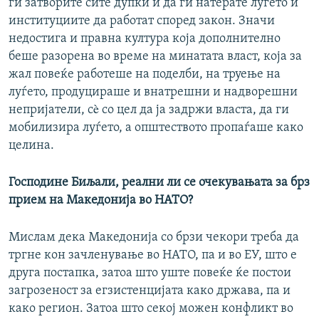
ги затворите сите дупки и да ги натерате луѓето и
институциите да работат според закон. Значи
недостига и правна култура која дополнително
беше разорена во време на минатата власт, која за
жал повеќе работеше на поделби, на труење на
луѓето, продуцираше и внатрешни и надворешни
непријатели, сè со цел да ја задржи власта, да ги
мобилизира луѓето, а општеството пропаѓаше како
целина.
Господине Биљали, реални ли се очекувањата за брз
прием на Македонија во НАТО?
Мислам дека Македонија со брзи чекори треба да
тргне кон зачленување во НАТО, па и во ЕУ, што е
друга постапка, затоа што уште повеќе ќе постои
загрозеност за егзистенцијата како држава, па и
како регион. Затоа што секој можен конфликт во