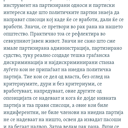
инструмент на партизирани односи и партиски
интереси каде што политичките партии знаеја да
направат списоци кој каде ќе се вработи, дали ќе се
вработи. Значи, се претвори во рак рана на нашето
општество. Практично тоа се рефлектира во
севкупниот јавен живот. Значи не само што сме
имале партизирана администрација, партизирано
судство, туку реално создаде тешка граѓанска
дискриминација и најдискриминирани станаа
луѓето кои не припаѓаат на ниедна политичка
партија. Тие кои се дел од власта, без оглед на
критериумите, дури и без критериуми, се
вработуваат, напредуваат, овие другите од
опозицијата се надеваат и кога ќе дојде нивната
партија и таа прави списоци, а овие кои биле
индиферентни, не биле членови на ниедна партија
не се надеваат на ништо, освен да извадат пасоши
и да бегаат надвор. Затоа велам рак рана. Дури се