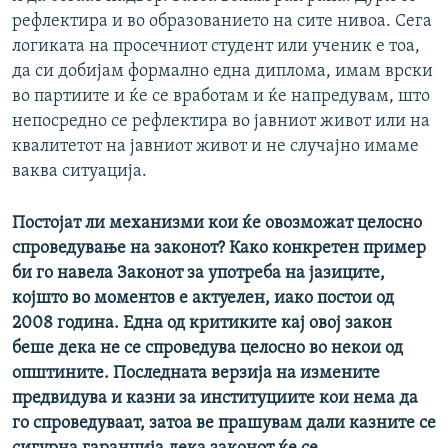
рефлектира и во образованието на сите нивоа. Сега
логиката на просечниот студент или ученик е тоа,
да си добијам формално една диплома, имам врски
во партиите и ќе се вработам и ќе напредувам, што
непосредно се рефлектира во јавниот живот или на
квалитетот на јавниот живот и не случајно имаме
ваква ситуација.
Постојат ли механизми кои ќе овозможат целосно
спроведување на законот? Како конкретен пример
би го навела Законот за употреба на јазиците,
којшто во моментов е актуелен, иако постои од
2008 година. Една од критиките кај овој закон
беше дека не се спроведува целосно во некои од
општините. Последната верзија на измените
предвидува и казни за институциите кои нема да
го спроведуваат, затоа ве прашувам дали казните се