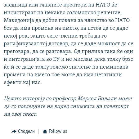
заедница или главните креатори на НАТО ќе
инсистираат на некакво соломонско решение,
Македонија да добие покана за членство во НАТО
без да има промена на името, па потоа да се даде
некој рок, зашто сите членки треба да го
ратификуваат тој договор, да се даде можност да се
преговара, да се разговара. Од прилика така ќе оди
и интеграцијата во ЕУ и не мислам дека толку брзо
ќе ѝ се даде толку големо значење на неминовна
промена на името кое може да има негативни
ефекти кај нас.
Целото интервју со професор Мерсел Биљали може
да го погледнете на видео снимката на почетокот
на овој текст.
Сподели
Follow us