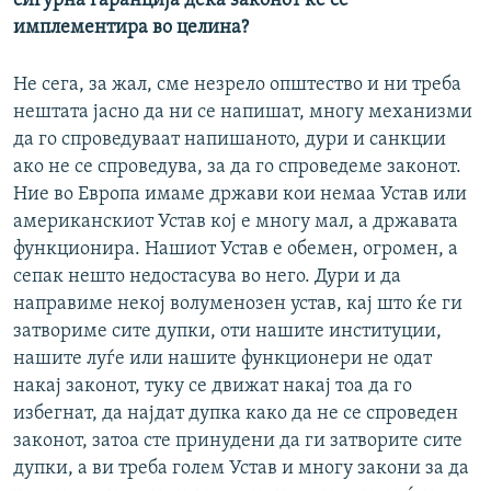
сигурна гаранција дека законот ќе се
имплементира во целина?
Не сега, за жал, сме незрело општество и ни треба
нештата јасно да ни се напишат, многу механизми
да го спроведуваат напишаното, дури и санкции
ако не се спроведува, за да го спроведеме законот.
Ние во Европа имаме држави кои немаа Устав или
американскиот Устав кој е многу мал, а државата
функционира. Нашиот Устав е обемен, огромен, а
сепак нешто недостасува во него. Дури и да
направиме некој волуменозен устав, кај што ќе ги
затвориме сите дупки, оти нашите институции,
нашите луѓе или нашите функционери не одат
накај законот, туку се движат накај тоа да го
избегнат, да најдат дупка како да не се спроведен
законот, затоа сте принудени да ги затворите сите
дупки, а ви треба голем Устав и многу закони за да