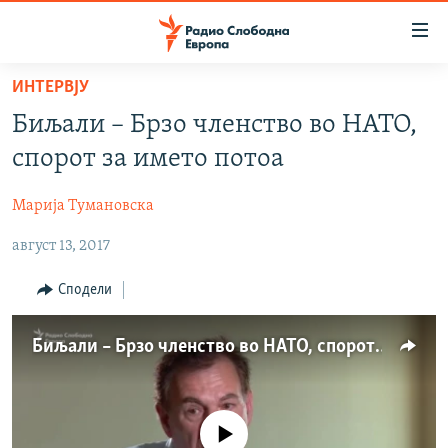
Достапни
линкови
Оди
ИНТЕРВЈУ
на
МАКЕДОНИЈА
Биљали – Брзо членство во НАТО,
содржината
СВЕТ
Оди
спорот за името потоа
ВИЗУЕЛНО
на
главната
Марија Тумановска
ВЕСТИ
навигација
август 13, 2017
ШТО ТРЕБА ДА ЗНАЕТЕ
Премини
на
ПРИЈАВИ СЕ ЗА ЊУЗЛЕТЕР
Сподели
пребарување
ПОДКАСТ ЗОШТО?
Биљали – Брзо членство во НАТО, спорот за името потоа
СЛЕДЕТЕ НЕ
No media source currently available