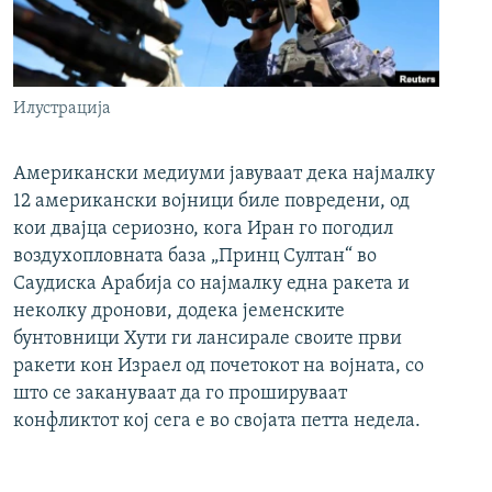
Илустрација
Американски медиуми јавуваат дека најмалку
12 американски војници биле повредени, од
кои двајца сериозно, кога Иран го погодил
воздухопловната база „Принц Султан“ во
Саудиска Арабија со најмалку една ракета и
неколку дронови, додека јеменските
бунтовници Хути ги лансирале своите први
ракети кон Израел од почетокот на војната, со
што се закануваат да го прошируваат
конфликтот кој сега е во својата петта недела.