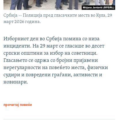
Србија -- Полиција пред гласачките места во Кула, 29
март 2026 година.
Изборниот ден во Србија помина со низа
инциденти. На 29 март се гласаше во десет
српски општини за избор на советници.
Гласањето се одржа со бројни пријавени
нерегуларности на повеќето места, физички
судири и повредени граѓани, активисти и
новинари.
прочитај повеќе