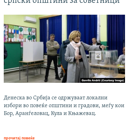
српски општини за советници
Денеска во Србија се одржуваат локални
избори во повеќе општини и градови, меѓу кои
Бор, Аранѓеловац, Кула и Књажевац.
прочитај повеќе