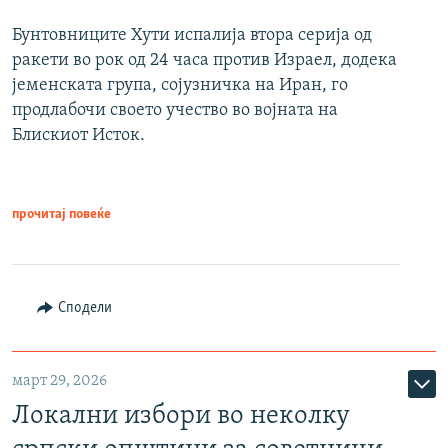
Бунтовниците Хути испалија втора серија од
ракети во рок од 24 часа против Израел, додека
јеменската група, сојузничка на Иран, го
продлабочи своето учество во војната на
Блискиот Исток.
прочитај повеќе
Сподели
март 29, 2026
Локални избори во неколку