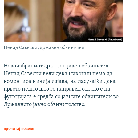
Ненад Савески, државен обвинител
Новоизбраниот државен јавен обвинител
Ненад Савески вели дека никогаш нема да
коментира ничија изјава, нагласувајќи дека
првото нешто што го направил откако е на
функцијата е средба со јавните обвинители во
Државното јавно обвинителство.
прочитај повеќе