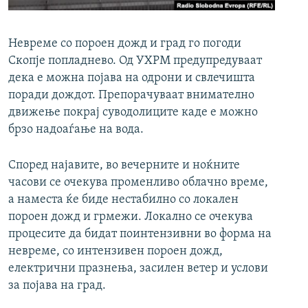
РСЕ веб страници
Невреме со пороен дожд и град го погоди
Скопје попладнево. Од УХРМ предупредуваат
дека е можна појава на одрони и свлечишта
поради дождот. Препорачуваат внимателно
движење покрај суводолиците каде е можно
брзо надоаѓање на вода.
Според најавите, во вечерните и ноќните
часови се очекува променливо облачно време,
а наместа ќе биде нестабилно со локален
пороен дожд и грмежи. Локално се очекува
процесите да бидат поинтензивни во форма на
невреме, со интензивен пороен дожд,
електрични празнења, засилен ветер и услови
за појава на град.