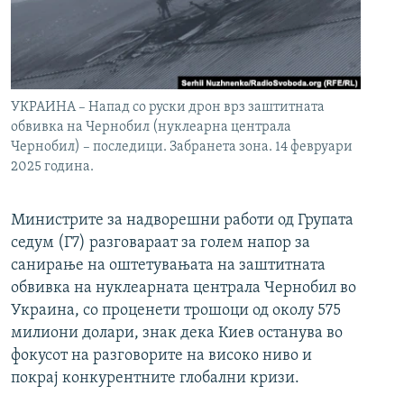
УКРАИНА – Напад со руски дрон врз заштитната
обвивка на Чернобил (нуклеарна централа
Чернобил) – последици. Забранета зона. 14 февруари
2025 година.
Министрите за надворешни работи од Групата
седум (Г7) разговараат за голем напор за
санирање на оштетувањата на заштитната
обвивка на нуклеарната централа Чернобил во
Украина, со проценети трошоци од околу 575
милиони долари, знак дека Киев останува во
фокусот на разговорите на високо ниво и
покрај конкурентните глобални кризи.