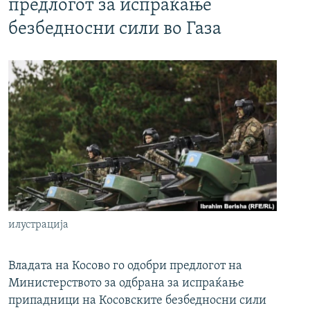
предлогот за испраќање
безбедносни сили во Газа
илустрација
Владата на Косово го одобри предлогот на
Министерството за одбрана за испраќање
припадници на Косовските безбедносни сили