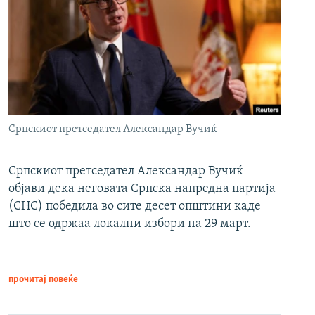
Српскиот претседател Александар Вучиќ
Српскиот претседател Александар Вучиќ
објави дека неговата Српска напредна партија
(СНС) победила во сите десет општини каде
што се одржаа локални избори на 29 март.
прочитај повеќе