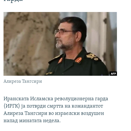
Алиреза Тангсири
Иранската Исламска револуционерна гарда
(ИРГК) ја потврди смртта на командантот
Алиреза Тангсири во израелски воздушен
напад минатата недела.