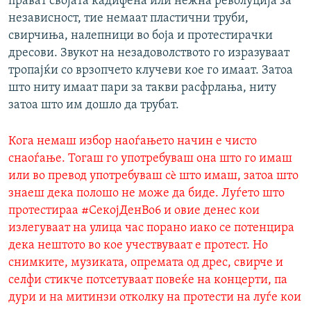
прават својата кадифена или нежна револуција за
независност, тие немаат пластични труби,
свирчиња, налепници во боја и протестирачки
дресови. Звукот на незадоволството го изразуваат
тропајќи со врзопчето клучеви кое го имаат. Затоа
што ниту имаат пари за такви расфрлања, ниту
затоа што им дошло да трубат.
Кога немаш избор наоѓањето начин е чисто
снаоѓање. Тогаш го употребуваш она што го имаш
или во превод употребуваш сè што имаш, затоа што
знаеш дека полошо не може да биде. Луѓето што
протестираа #СекојДенВо6 и овие денес кои
излегуваат на улица час порано иако се потенцира
дека нештото во кое учествуваат е протест. Но
снимките, музиката, опремата од дрес, свирче и
селфи стикче потсетуваат повеќе на концерти, па
дури и на митинзи отколку на протести на луѓе кои