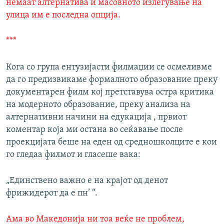
немаат алтернатива и масовното излегување на
улица им е последна опција.
***
Кога со група ентузијасти филмаџии се осмеливме
да го предизвикаме формалното образование преку
документарен филм кој претставува остра критика
на модерното образование, преку анализа на
алтернативни начини на едукација , првиот
коментар која ми остана во сеќавање после
проекцијата беше на еден од средношколците е кои
го гледаа филмот и гласеше вака:
„Единствено важно е на крајот од денот
фрижидерот да е пн’ “.
Ама во Македонија ни тоа веќе не проблем,