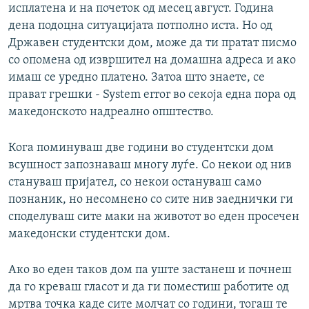
исплатена и на почеток од месец август. Година
дена подоцна ситуацијата потполно иста. Но од
Државен студентски дом, може да ти пратат писмо
со опомена од извршител на домашна адреса и ако
имаш се уредно платено. Затоа што знаете, се
прават грешки - System error во секоја една пора од
македонското надреално општество.
Кога поминуваш две години во студентски дом
всушност запознаваш многу луѓе. Со некои од нив
стануваш пријател, со некои остануваш само
познаник, но несомнено со сите нив заеднички ги
споделуваш сите маки на животот во еден просечен
македонски студентски дом.
Ако во еден таков дом па уште застанеш и почнеш
да го креваш гласот и да ги поместиш работите од
мртва точка каде сите молчат со години, тогаш те