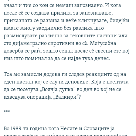
знаат и тие со кои се немаш запознаено. И кога
после сè се создава прилика за запознавање,
приказната се развива и веќе кликнувате, бидејќи
имате многу заедничко без разлика што
размислувате различно за тековните настани или
сте дијаметрално спротивни во сè. Меѓусебна
доверба се раѓа зошто сепак после сè свесни сте кој
низ што поминал за да се најде тука денес.
Тоа ме замисли додека ги следев реакциите од на
еден настан кој се случи деновиве. Која е поентата
да се посетува „Волчја дупка“ во ден во кој не се
изведува операција „Валкири“?
***
Во 1989-та година кога Чесите и Словаците ја