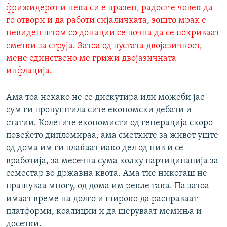
фрижидерот и нека си е празен, радост е човек да
го отвори и да работи сијаличката, зошто мрак е
невиден штом со донации се почна да се покриваат
сметки за струја. Затоа од пустата двојазичност,
мене единствено ме грижи двојазичната
инфлација.
Ама тоа некако не се дискутира или можеби јас
сум ги пропуштила сите економски дебати и
статии. Колегите економисти од генерација скоро
повеќето дипломираа, ама сметките за живот уште
од дома им ги плаќаат иако дел од нив и се
вработија, за месечна сума колку партиципација за
семестар во државна квота. Ама тие никогаш не
прашуваа многу, од дома им рекле така. Па затоа
имаат време на долго и широко да расправаат
платформи, коалиции и да шеруваат мемиња и
досетки.