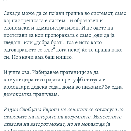
Секаде може да се појави грешка во системот, само
кај нас грешката е систем - и образовен и
економски и административен. И не одете на
претстави за кои препораката е само „оди да ја
гледаш“ или „добра брат“. Тоа е исто како
одговарањето со „еве“ кога некој ќе те праша како
си. Не значи ама баш ништо.
И уште ова. Избиравме пратеници за да
комуницираат со рајата преку фб статуси и
комeнтари додека седат дома во пижами? За една
демократка прашувам.
Радио Слободна Европа не секогаш се согласува со
ставовите на авторите на колумните. Изнесените
ставови на авторот можат, но не мораат да ја