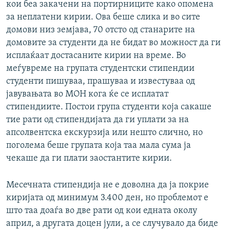
кои беа закачени на портирниците како опомена
за неплатени кирии. Ова беше слика и во сите
домови низ земјава, 70 отсто од станарите на
домовите за студенти да не бидат во можност да ги
исплаќаат достасаните кирии на време. Во
меѓувреме на групата студентски стипендии
студенти пишуваа, прашуваа и известуваа од
јавувањата во МОН кога ќе се исплатат
стипендиите. Постои група студенти која сакаше
тие рати од стипендијата да ги уплати за на
апсолвентска екскурзија или нешто слично, но
поголема беше групата која таа мала сума ја
чекаше да ги плати заостантите кирии.
Месечната стипендија не е доволна да ја покрие
киријата од минимум 3.400 ден, но проблемот е
што таа доаѓа во две рати од кои едната околу
април, а другата доцен јули, а се случувало да биде