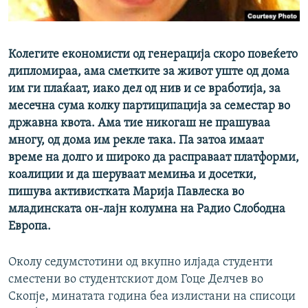
РСЕ веб страници
Колегите економисти од генерација скоро повеќето
дипломираа, ама сметките за живот уште од дома
им ги плаќаат, иако дел од нив и се вработија, за
месечна сума колку партиципација за семестар во
државна квота. Ама тие никогаш не прашуваа
многу, од дома им рекле така. Па затоа имаат
време на долго и широко да расправаат платформи,
коалиции и да шеруваат мемиња и досетки,
пишува активистката Марија Павлеска во
младинската он-лајн колумна на Радио Слободна
Европа.
Околу седумстотини од вкупно илјада студенти
сместени во студентскиот дом Гоце Делчев во
Скопје, минатата година беа излистани на списоци