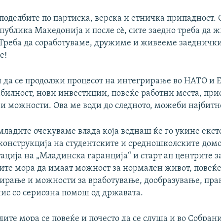
поделбите по партиска, верска и етничка припадност. 
публика Македонија и после сè, сите заедно треба да 
 Треба да соработуваме, дружиме и живееме заеднички
е!
ш да се продолжи процесот на интегрирање во НАТО и Е
билност, нови инвестиции, повеќе работни места, при
и можности. Ова ме води до следното, можеби најбитн
младите очекуваме влада која веднаш ќе го укине екст
еконструкција на студентските и средношколските домо
ција на „Младинска гаранција“ и старт ап центрите з
ите мора да имаат можност за нормален живот, повеќе
дирање и можности за вработување, дообразување, пра
нис со сериозна помош од државата.
дите мора се повеќе и почесто да се слуша и во Собрани