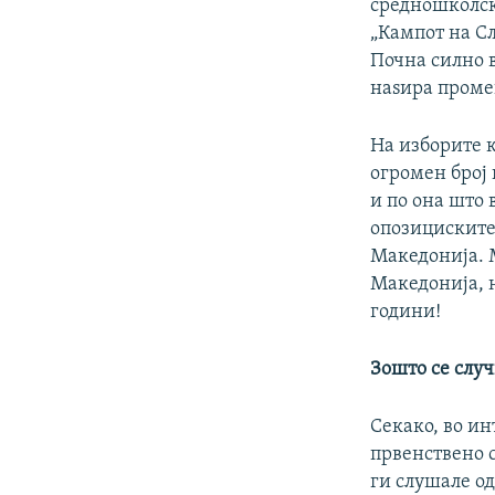
средношколски
„Кампот на Сл
Почна силно в
наѕира проме
На изборите к
огромен број 
и по она што 
опозициските
Македонија. М
Македонија, 
години!
Зошто се случ
Секако, во ин
првенствено 
ги слушале о