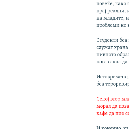
повеќе, како 
крај реални, 
на младите, 
проблеми не 
Студенти беа
служат храна 
нивното обра
кога сакаа д
Истовремено,
беа тероризи
Секој втор мл
морал да изва
кафе да пие с
И конечно, ка