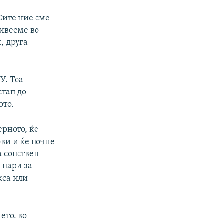
Сите ние сме
живееме во
, друга
У. Тоа
стап до
ото.
ерното, ќе
ви и ќе почне
а сопствен
 пари за
кса или
ето, во