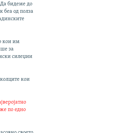
 Да бидеме до
 беа од полза
ладинските
о кои им
аше за
имски силеџии
школците кои
ајверојатно
оже по едно
масовно своето