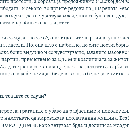
те протести, а борбата ја продолживме и „Секој ден во
ободата“ и секако, во првите редови на „Шарената Рево
о воздухот да се чувствува младешкиот бунтовен дух, 
ната и враќањето на животот.
ои следуваа после сè, опозициските партии вкупно зае
на гласови. Но, она што е најбитно, по сите постизборн
веќе беше видливо и се чувствуваше, младите масовно 
 партии, првенствено за СДСМ и коалицијата за живот
ладите јасно ја ставија црешата на шлагот гласајќи з
ништо повеќе нема да биде како што беше во изминати
и, тоа што се случи?
терес на граѓаните е убаво да разјасниме и неколку д
се наметнати од вмровската пропагандна машина. Безб
д ВМРО - ДПМНЕ како ветуваат брда и долини за млади