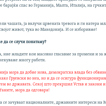
 барајќи спас во Германија, Малта, Италија, на грчкит
рели чашата, ја вклучи црвената тревога и ги натера м
 својот живот, тука во Македонија. И се изборивме!
е да се случи понатаму?
а, ние младите кои масовно гласавме за промени и за 
чекуваме многу работи.
нија мора да добие нова, демократска влада без обвин
ако Груевски во неа, но и да се осигура функционира
тем во државата. Секој што прекршил Устав и закони и
ѓаните, мора да одговара!
 да се зачуваат националните, државните интереси на 