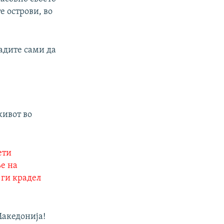
е острови, во
ладите сами да
живот во
ети
ње на
 ги крадел
Македонија!