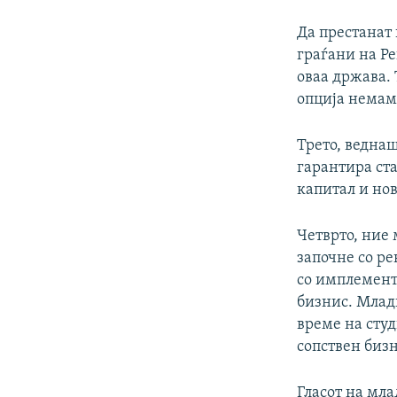
Да престанат 
граѓани на Ре
оваа држава.
опција немам
Трето, ведна
гарантира ста
капитал и нов
Четврто, ние 
започне со р
со имплемента
бизнис. Млад
време на сту
сопствен биз
Гласот на мла