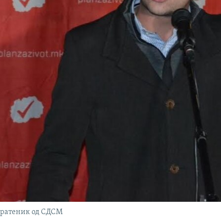
пратеник од СДСМ