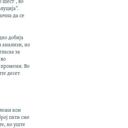
 шест“, во
луција“.
почна да се
дно добија
и анализи, но
гласаа за
 во
а промени. Во
те десет
илеми кои
рој пати сме
те, но уште