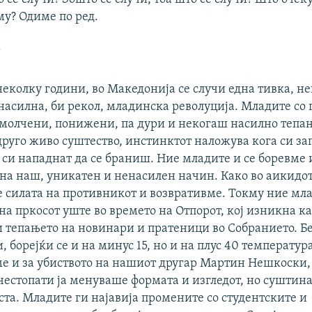
му? Одиме по ред.
?
еколку години, во Македонија се случи една тивка, н
насилна, би рекол, младинска револуција. Младите со 
амолчени, понижени, па дури и некогаш насилно тепа
друго живо суштество, инстинктот наложува кога си заг
 си нападнат да се браниш. Ние младите и се боревме 
на наш, уникатен и ненасилен начин. Како во аикидото
 силата на противникот и возвративме. Токму ние мл
на пркосот уште во времето на Отпорот, кој изникна ка
и тепањето на новинари и пратеници во Собранието. Б
, борејќи се и на минус 15, но и на плус 40 температура
е и за убиството на нашиот другар Мартин Нешкоски, 
честопати ја менуваше формата и изгледот, но суштин
та. Младите ги најавија промените со студентските и