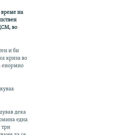
 време на
опствен
ДСМ, во
тен и би
ка криза во
а енормно
екуваа
шував дека
помина една
е три
уваме да се