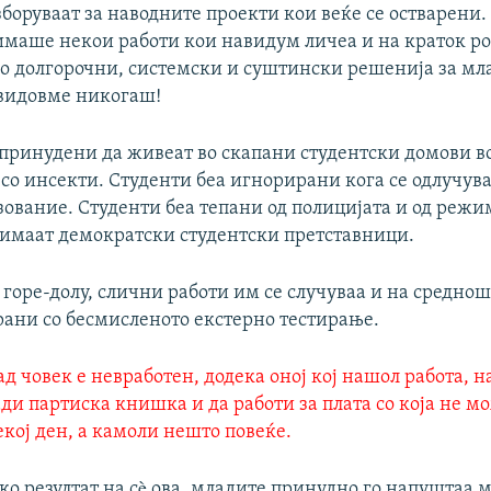
зборуваат за наводните проекти кои веќе се остварени.
имаше некои работи кои навидум личеа и на краток рок
но долгорочни, системски и суштински решенија за м
видовме никогаш!
 принудени да живеат во скапани студентски домови в
со инсекти. Студенти беа игнорирани кога се одлучув
зование. Студенти беа тепани од полицијата и од реж
а имаат демократски студентски претставници.
 горе-долу, слични работи им се случуваа и на средно
рани со бесмисленото екстерно тестирање.
ад човек е невработен, додека оној кој нашол работа, н
ди партиска книшка и да работи за плата со која не м
екој ден, а камоли нешто повеќе.
ко резултат на сè ова, младите принудно го напуштаа 