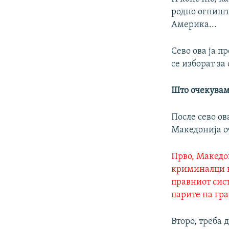
родно огниште
Америка...
Сево ова ја п
се изборат за
Што очекувам
После сево ов
Македонија о
Прво, Македо
криминалци к
правниот сис
парите на гра
Второ, треба