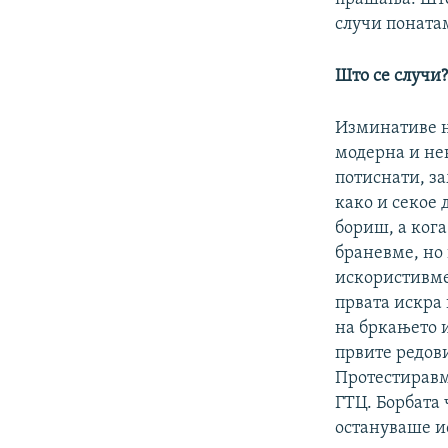
случи поната
Што се случи
Изминативе н
модерна и не
потиснати, з
како и секое 
бориш, а кога
браневме, но 
искористивме
првата искра 
на бркањето 
првите редови
Протестиравм
ГТЦ. Борбата 
остануваше ис