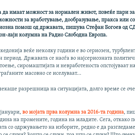
 да имаат можност за нормален живот, повеќе пари за
можности за вработување, дообразување, пракса или с
риозна помош од државата, пишува Стефан Богоев од С
он-лајн колумна на Радио Слободна Европа.
едонија веќе неколку години е во сериозен, турбулен
 период. Државата се наоѓа во најсериозната политич
стоење, сиромаштијата и невработеноста опстојуваат н
граѓаните масовно се иселуваат...
чекаше разрешница на ситуацијата, долго време се оч
 јануари,
во мојата прва колумна за 2016-та година
, пи
одина на промените, година на младите. Сега, откако 
ата со одржувањето на изборите, редно е да разгледам
се случи? Зошто се случи, тоа што се случи? Што очек