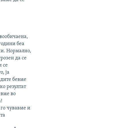
евообичаена,
години беа
ни. Нормално,
розен да се
и се
, ја
адите бевме
ко резултат
евме во
!
го чувавме и
ата