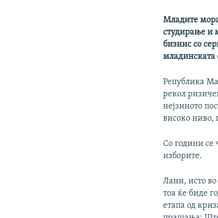
Младите мора
студирање и 
бизнис со се
младинската 
Република Мак
рекол ризичен
нејзиното по
високо ниво, 
Со години се 
изборите.
Лани, исто во
тоа ќе биде г
етапа од криз
прашања: Што 