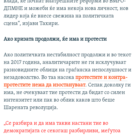
влада, ќе почнат внатрешните реформи во ВМРО-
ДПМНЕ и можеби ќе има некоја нова личност, нов
лидер која ќе внесе свежина на политичката
сцена“, изјави Тахири.
Ако кризата продолжи, ќе има и протести
Ако политичката нестабилност продолжи и во текот
на 2017 година, аналитичарите не ги исклучуваат
разновидните облици на граѓанска непослушност и
незадоволство. Во таа насока
протестите и контра-
протестите нема да изостануваат
. Сепак доколку ги
има, не очекуваат тие протести да бидат со силен
интензитет или пак во облик каков што беше
Шарената револуција.
„Се разбира и да има такви настани тие во
демократијата се секогаш разбирливи, меѓутоа