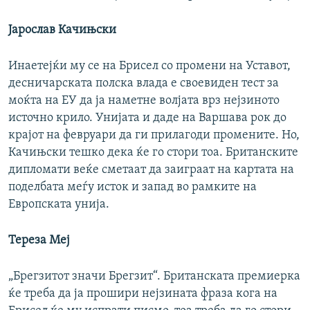
Јарослав Качињски
Инаетејќи му се на Брисел со промени на Уставот,
десничарската полска влада е своевиден тест за
моќта на ЕУ да ја наметне волјата врз нејзиното
источно крило. Унијата и даде на Варшава рок до
крајот на февруари да ги прилагоди промените. Но,
Качињски тешко дека ќе го стори тоа. Британските
дипломати веќе сметаат да заиграат на картата на
поделбата меѓу исток и запад во рамките на
Европската унија.
Тереза Меј
„Брегзитот значи Брегзит“. Британската премиерка
ќе треба да ја прошири нејзината фраза кога на