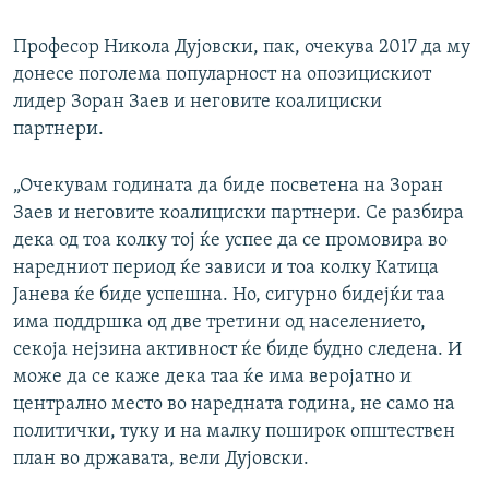
Професор Никола Дујовски, пак, очекува 2017 да му
донесе поголема популарност на опозицискиот
лидер Зоран Заев и неговите коалициски
партнери.
„Очекувам годината да биде посветена на Зоран
Заев и неговите коалициски партнери. Се разбира
дека од тоа колку тој ќе успее да се промовира во
наредниот период ќе зависи и тоа колку Катица
Јанева ќе биде успешна. Но, сигурно бидејќи таа
има поддршка од две третини од населението,
секоја нејзина активност ќе биде будно следена. И
може да се каже дека таа ќе има веројатно и
централно место во наредната година, не само на
политички, туку и на малку поширок општествен
план во државата, вели Дујовски.