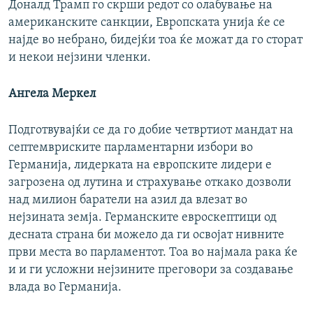
Доналд Трамп го скрши редот со олабување на
американските санкции, Европската унија ќе се
најде во небрано, бидејќи тоа ќе можат да го сторат
и некои нејзини членки.
Ангела Меркел
Подготвувајќи се да го добие четвртиот мандат на
септемвриските парламентарни избори во
Германија, лидерката на европските лидери е
загрозена од лутина и страхување откако дозволи
над милион баратели на азил да влезат во
нејзината земја. Германските евроскептици од
десната страна би можело да ги освојат нивните
први места во парламентот. Тоа во најмала рака ќе
и и ги усложни нејзините преговори за создавање
влада во Германија.