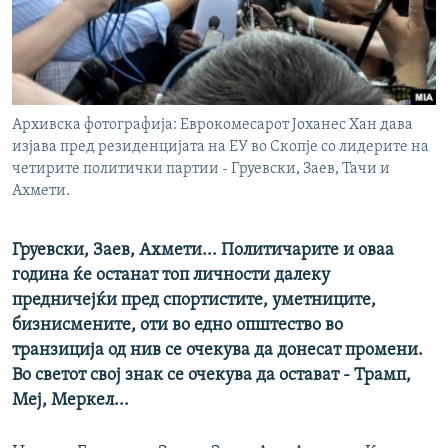
РСЕ веб страници
Архивска фотографија: Еврокомесарот Јоханес Хан дава
изјава пред резиденцијата на ЕУ во Скопје со лидерите на
четирите политички партии - Груевски, Заев, Тачи и
Ахмети.
Груевски, Заев, Ахмети... Политичарите и оваа
година ќе останат топ личности далеку
предничејќи пред спортистите, уметниците,
бизнисмените, оти во едно општество во
транзиција од нив се очекува да донесат промени.
Во светот свој знак се очекува да остават - Трамп,
Меј, Меркел...