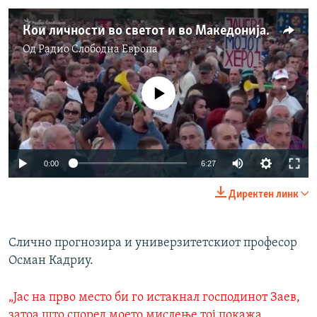
Кои личности во светот и во Македонија ќе доминираат годинава?
Од
Радио Слободна Eвропа
No media source currently available
0:00
6:27
Директен линк
Слично прогнозира и универзитетскиот професор
Осман Кадриу.
„Јас на прво место би го истакнал господинот Заев,
затоа што според моето мислење тој покажа