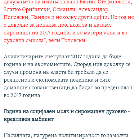
делувањето на имињата како Влатко Стефановски,
Златко Ориѓански, Османли, Александар
Поповски, Пандев и неколку други дејци. Но тоа не
е доволно за некаква прогноза за и натаму
сиромашната 2017 година, и во материјална и во
духовна смисла“, вели Тоновски.
Аналитичарите очекуваат 2017 година да биде
година и на економистите. Според нив доколку се
случи промена на власта би требало да се
релаксира и економската политика и сите
домашни стопанственици да бидат во преден план
во 2017 година.
Година на социјален молк и сиромашен духовно -
креативен амбиент
Насилната, натурена политизираност го замолчи