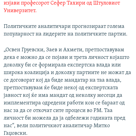
изјави професорот Сефер Тахири од Штуловиот
Универзитет.
Политичките аналитичари прогнозираат голема
популарност на лидерите на политичките партии.
„Освен Груевски, Заев и Ахмети, претпоставувам
дека е можно да се појави и трета личност којашто
доколку би се формирала експертска влада или
широка коалиција и доколку партиите не можат да
се договорат кој да биде мандатар на таа влада,
претпоставувам ќе биде некој од експертската
јавност кој ќе има мандат од неколку месеци да
имплементира одредени работи кои се бараат од
нас за да се откочат сите процеси во РМ. Таа
личност би можела да ја одбележи годината пред
нас“, вели политичкиот аналитичар Митко
Гаџовски.