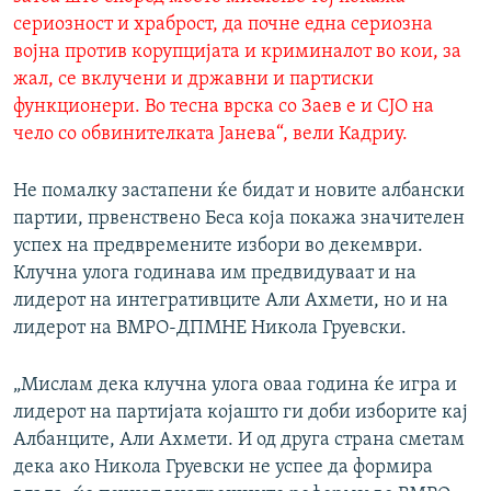
сериозност и храброст, да почне една сериозна
војна против корупцијата и криминалот во кои, за
жал, се вклучени и државни и партиски
функционери. Во тесна врска со Заев е и СЈО на
чело со обвинителката Јанева“, вели Кадриу.
Не помалку застапени ќе бидат и новите албански
партии, првенствено Беса која покажа значителен
успех на предвремените избори во декември.
Клучна улога годинава им предвидуваат и на
лидерот на интегративците Али Ахмети, но и на
лидерот на ВМРО-ДПМНЕ Никола Груевски.
„Мислам дека клучна улога оваа година ќе игра и
лидерот на партијата којашто ги доби изборите кај
Албанците, Али Ахмети. И од друга страна сметам
дека ако Никола Груевски не успее да формира