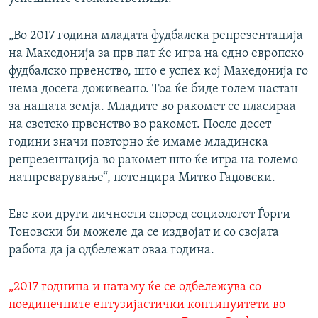
„Во 2017 година младата фудбалска репрезентација
на Македонија за прв пат ќе игра на едно европско
фудбалско првенство, што е успех кој Македонија го
нема досега доживеано. Тоа ќе биде голем настан
за нашата земја. Младите во ракомет се пласираа
на светско првенство во ракомет. После десет
години значи повторно ќе имаме младинска
репрезентација во ракомет што ќе игра на големо
натпреварување“, потенцира Митко Гаџовски.
Еве кои други личности според социологот Ѓорги
Тоновски би можеле да се издвојат и со својата
работа да ја одбележат оваа година.
„2017 годнина и натаму ќе се одбележува со
поединечните ентузијастички континуитети во