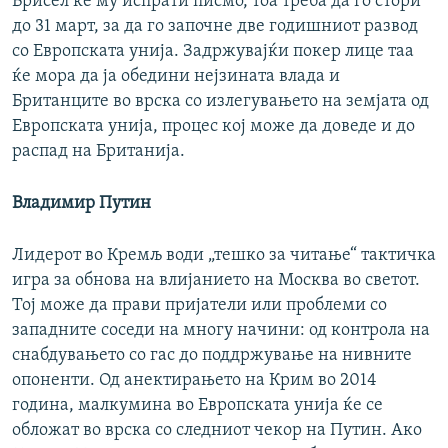
Брисел ќе му испрати писмо, тоа треба да го стори
до 31 март, за да го започне две годишниот развод
со Европската унија. Задржувајќи покер лице таа
ќе мора да ја обедини нејзината влада и
Британците во врска со излегувањето на земјата од
Европската унија, процес кој може да доведе и до
распад на Британија.
Владимир Путин
Лидерот во Кремљ води „тешко за читање“ тактичка
игра за обнова на влијанието на Москва во светот.
Тој може да прави пријатели или проблеми со
западните соседи на многу начини: од контрола на
снабдувањето со гас до поддржување на нивните
опоненти. Од анектирањето на Крим во 2014
година, малкумина во Европската унија ќе се
обложат во врска со следниот чекор на Путин. Ако