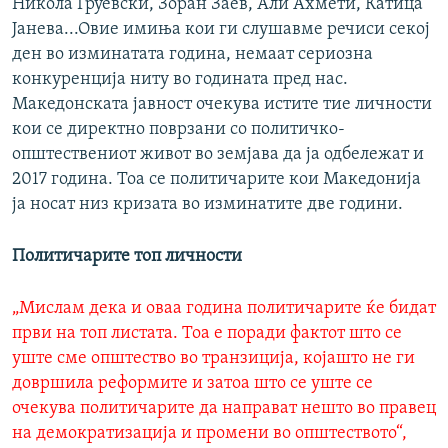
Никола Груевски, Зоран Заев, Али Ахмети, Катица
Јанева...Овие имиња кои ги слушавме речиси секој
ден во изминатата година, немаат сериозна
конкуренција ниту во годината пред нас.
Македонската јавност очекува истите тие личности
кои се директно поврзани со политичко-
општествениот живот во земјава да ја одбележат и
2017 година. Тоа се политичарите кои Македонија
ја носат низ кризата во изминатите две години.
Политичарите топ личности
„Мислам дека и оваа година политичарите ќе бидат
први на топ листата. Тоа е поради фактот што се
уште сме општество во транзиција, којашто не ги
довршила реформите и затоа што се уште се
очекува политичарите да направат нешто во правец
на демократизација и промени во општеството“,