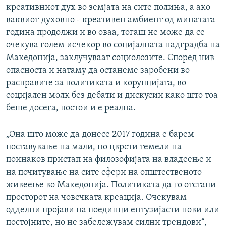
креативниот дух во земјата на сите полиња, а ако
ваквиот духовно - креативен амбиент од минатата
година продолжи и во оваа, тогаш не може да се
очекува голем исчекор во социјалната надградба на
Македонија, заклучуваат социолозите. Според нив
опасноста и натаму да останеме заробени во
расправите за политиката и корупцијата, во
социјален молк без дебати и дискусии како што тоа
беше досега, постои и е реална.
„Она што може да донесе 2017 година е барем
поставување на мали, но цврсти темели на
поинаков пристап на филозофијата на владеење и
на почитување на сите сфери на општественото
живеење во Македонија. Политиката да го отстапи
просторот на човечката креација. Очекувам
одделни пројави на поединци ентузијасти нови или
постојните, но не забележувам силни трендови“,