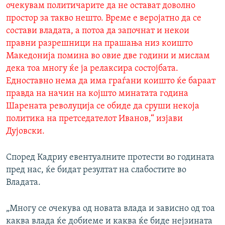
очекувам политичарите да не остават доволно
простор за такво нешто. Време е веројатно да се
состави владата, а потоа да започнат и некои
правни разрешници на прашања низ коишто
Македонија помина во овие две години и мислам
дека тоа многу ќе ја релаксира состојбата.
Едноставно нема да има граѓани коишто ќе бараат
правда на начин на којшто минатата година
Шарената револуција се обиде да сруши некоја
политика на претседателот Иванов,“ изјави
Дујовски.
Според Кадриу евентуалните протести во годината
пред нас, ќе бидат резултат на слабостите во
Владата.
„Многу се очекува од новата влада и зависно од тоа
каква влада ќе добиеме и каква ќе биде нејзината