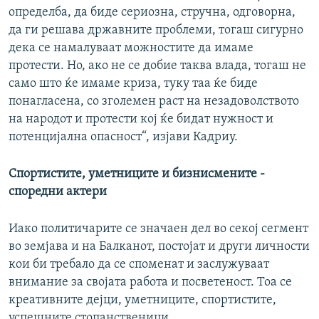
определба, да биде сериозна, стручна, одговорна,
да ги решава државните проблеми, тогаш сигурно
дека се намалуваат можностите да имаме
протести. Но, ако не се добие таква влада, тогаш не
само што ќе имаме криза, туку таа ќе биде
понагласена, со зголемен раст на незадоволството
на народот и протести кој ќе бидат нужност и
потенцијална опасност“, изјави Кадриу.
Спортистите, уметниците и бизнисмените -
споредни актери
Иако политичарите се значаен дел во секој сегмент
во земјава и на Балканот, постојат и други личности
кои би требало да се споменат и заслужуваат
внимание за својата работа и посветеност. Тоа се
креативните дејци, уметниците, спортистите,
успешните стопанственици.