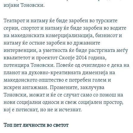
изјави Тоновски.
Театарот и натаму ќе биде заробен во турските
серии, спортот и натаму ќе биде заробен во водите
на македонската комерцијализација, бизнисот и
натаму ќе остане заробен во државните
интервенции, а уметноста ќе биде растргната меѓу
квалитетот и проектот Скопје 2014 година,
потенцира Тоновски. Повеќе од очигледно е дека на
планот на духовно-креативната димензија на
македонското општество е потребен голем и
искрен ангажман. Промените, заклучува
Тоновски, можат и ќе се случат само со помош на
нови социјални односи и свеж социјален простор,
кој е потиснат, но не и исчезнат.
Топ пет личности во светот