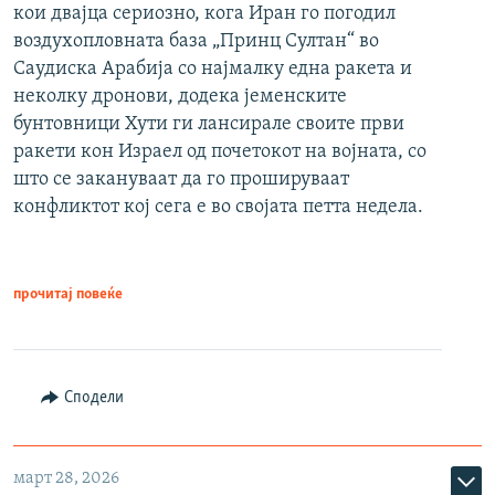
кои двајца сериозно, кога Иран го погодил
воздухопловната база „Принц Султан“ во
Саудиска Арабија со најмалку една ракета и
неколку дронови, додека јеменските
бунтовници Хути ги лансирале своите први
ракети кон Израел од почетокот на војната, со
што се закануваат да го прошируваат
конфликтот кој сега е во својата петта недела.
прочитај повеќе
Сподели
март 28, 2026