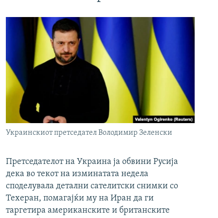
Украинскиот претседател Володимир Зеленски
Претседателот на Украина ја обвини Русија
дека во текот на изминатата недела
споделувала детални сателитски снимки со
Техеран, помагајќи му на Иран да ги
таргетира американските и британските