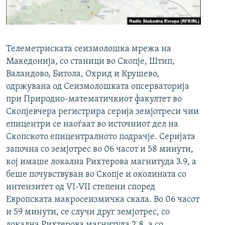
РСЕ веб страници
Телеметриската сеизмолошка мрежа на
Македонија, со станици во Скопје, Штип,
Валандово, Битола, Охрид и Крушево,
одржувана од Сеизмолошката опсерваторија
при Природно-математичкиот факултет во
Скопјевчера регистрира серија земјотреси чии
епицентри се наоѓаат во источниот дел на
Скопското епицентралното подрачје. Серијата
започна со земјотрес во 06 часот и 58 минути,
кој имаше локална Рихтерова магнитуда 3.9, а
беше почувствуван во Скопје и околината со
интензитет од VI-VII степени според
Европската макросеизмичка скала. Во 06 часот
и 59 минути, се случи друг земјотрес, со
локална Рихтерова магнитуда 2.8, а со