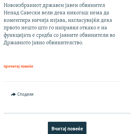
Новоизбраниот државен јавен обвинител
Ненад Савески вели дека никогаш нема да
коментира ничија изјава, нагласувајќи дека
првото нешто што го направил откако е на
функцијата е средба со јавните обвинители во
Државното јавно обвинителство.
прочитај повеќе
Сподели
Вчитај повеќе