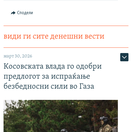
Сподели
види ги сите денешни вести
март 30, 2026
Косовската влада го одобри
предлогот за испраќање
безбедносни сили во Газа