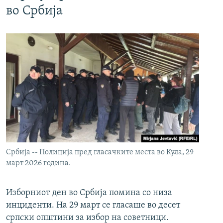
во Србија
Србија -- Полиција пред гласачките места во Кула, 29
март 2026 година.
Изборниот ден во Србија помина со низа
инциденти. На 29 март се гласаше во десет
српски општини за избор на советници.