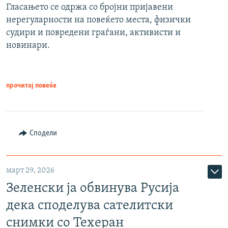
Гласањето се одржа со бројни пријавени
нерегуларности на повеќето места, физички
судири и повредени граѓани, активисти и
новинари.
прочитај повеќе
Сподели
март 29, 2026
Зеленски ја обвинува Русија
дека споделува сателитски
снимки со Техеран