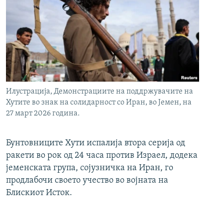
Илустрација, Демонстрациите на поддржувачите на
Хутите во знак на солидарност со Иран, во Јемен, на
27 март 2026 година.
Бунтовниците Хути испалија втора серија од
ракети во рок од 24 часа против Израел, додека
јеменската група, сојузничка на Иран, го
продлабочи своето учество во војната на
Блискиот Исток.