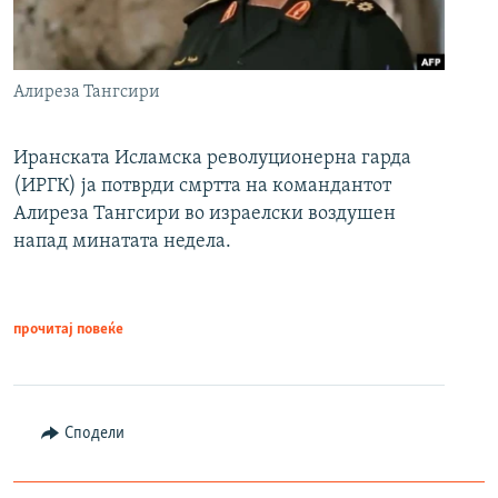
Алиреза Тангсири
Иранската Исламска револуционерна гарда
(ИРГК) ја потврди смртта на командантот
Алиреза Тангсири во израелски воздушен
напад минатата недела.
прочитај повеќе
Сподели