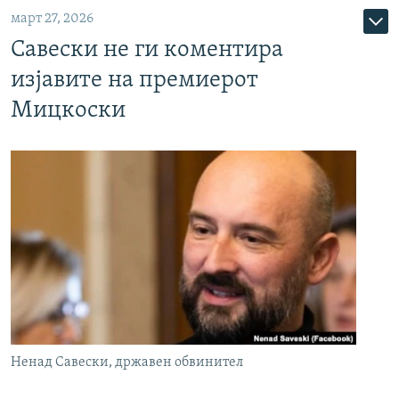
март 27, 2026
Савески не ги коментира
изјавите на премиерот
Мицкоски
Ненад Савески, државен обвинител