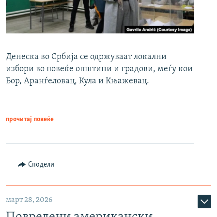
Денеска во Србија се одржуваат локални
избори во повеќе општини и градови, меѓу кои
Бор, Аранѓеловац, Кула и Књажевац.
прочитај повеќе
Сподели
март 28, 2026