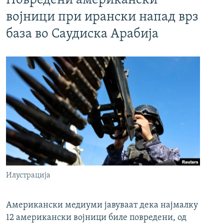
Повредени американски
војници при ирански напад врз
база во Саудиска Арабија
Илустрација
Американски медиуми јавуваат дека најмалку
12 американски војници биле повредени, од