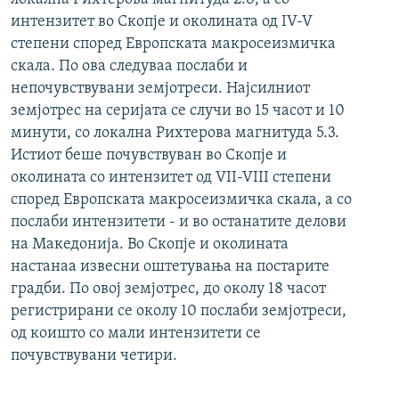
интензитет во Скопје и околината од IV-V
степени според Европската макросеизмичка
скала. По ова следуваа послаби и
непочувствувани земјотреси. Најсилниот
земјотрес на серијата се случи во 15 часот и 10
минути, со локална Рихтерова магнитуда 5.3.
Истиот беше почувствуван во Скопје и
околината со интензитет од VII-VIII степени
според Европската макросеизмичка скала, а со
послаби интензитети - и во останатите делови
на Македонија. Во Скопје и околината
настанаа извесни оштетувања на постарите
градби. По овој земјотрес, до околу 18 часот
регистрирани се околу 10 послаби земјотреси,
од коишто со мали интензитети се
почувствувани четири.