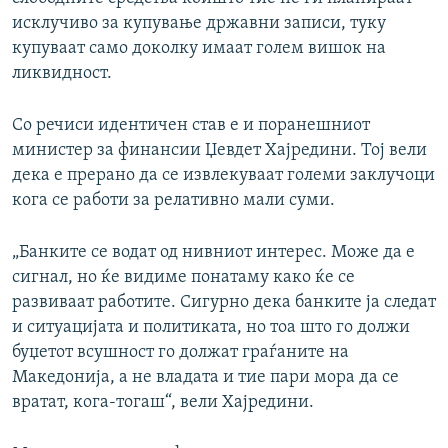
исклучиво за купување државни записи, туку
купуваат само доколку имаат голем вишок на
ликвидност.
Со речиси идентичен став е и поранешниот
министер за финансии Џевдет Хајредини. Тој вели
дека е прерано да се извлекуваат големи заклучоци
кога се работи за релативно мали суми.
„Банките се водат од нивниот интерес. Може да е
сигнал, но ќе видиме понатаму како ќе се
развиваат работите. Сигурно дека банките ја следат
и ситуацијата и политиката, но тоа што го должи
буџетот всушност го должат граѓаните на
Македонија, а не владата и тие пари мора да се
вратат, кога-тогаш“, вели Хајредини.