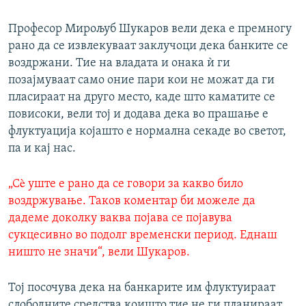
Професор Мирољуб Шукаров вели дека е премногу
рано да се извлекуваат заклучоци дека банките се
воздржани. Тие на владата и онака ѝ ги
позајмуваат само оние пари кои не можат да ги
пласираат на друго место, каде што каматите се
повисоки, вели тој и додава дека во прашање е
флуктуација којашто е нормална секаде во светот,
па и кај нас.
„Сè уште е рано да се говори за какво било
воздржување. Таков коментар би можеле да
дадеме доколку ваква појава се појавува
сукцесивно во подолг временски период. Еднаш
ништо не значи“, вели Шукаров.
Тој посочува дека на банкарите им флуктуираат
слободните средства коишто тие не ги планираат