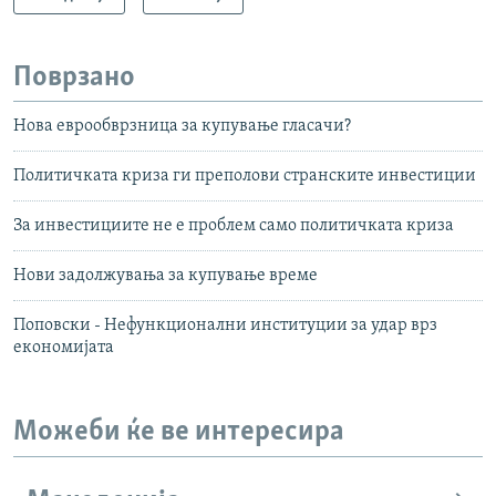
Поврзано
Нова еврообврзница за купување гласачи?
Политичката криза ги преполови странските инвестиции
За инвестициите не е проблем само политичката криза
Нови задолжувања за купување време
Поповски - Нефункционални институции за удар врз
економијата
Можеби ќе ве интересира