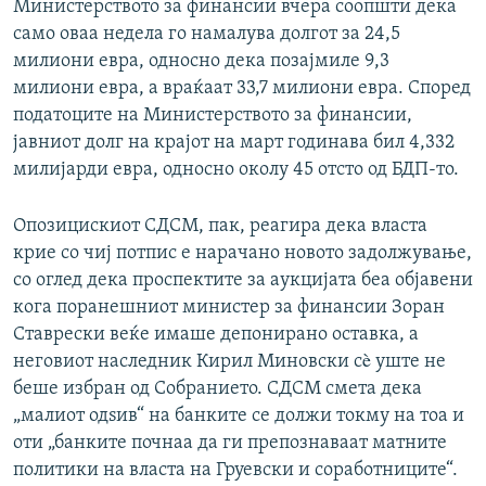
Министерството за финансии вчера соопшти дека
само оваа недела го намалува долгот за 24,5
милиони евра, односно дека позајмиле 9,3
милиони евра, а враќаат 33,7 милиони евра. Според
податоците на Министерството за финансии,
јавниот долг на крајот на март годинава бил 4,332
милијарди евра, односно околу 45 отсто од БДП-то.
Опозицискиот СДСМ, пак, реагира дека власта
крие со чиј потпис е нарачано новото задолжување,
со оглед дека проспектите за аукцијата беа објавени
кога поранешниот министер за финансии Зоран
Ставрески веќе имаше депонирано оставка, а
неговиот наследник Кирил Миновски сè уште не
беше избран од Собранието. СДСМ смета дека
„малиот одѕив“ на банките се должи токму на тоа и
оти „банките почнаа да ги препознаваат матните
политики на власта на Груевски и соработниците“.