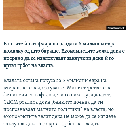
РСЕ веб страници
Банките ѝ позајмија на владата 5 милиони евра
помалку од што бараше. Економистите велат дека е
прерано да се извлекуваат заклучоци дека ѝ го
вртат грбот на власта.
Владата остана покуса за 5 милиони евра на
вчерашното задолжување. Министерството за
финансии се пофали дека го намалува долгот,
СДСМ реагира дека „банките почнаа да ги
препознаваат матните политики“ на власта, но
економистите велат дека не може да се извлече
заклучок дека ѝ го вртат грбот на владата.