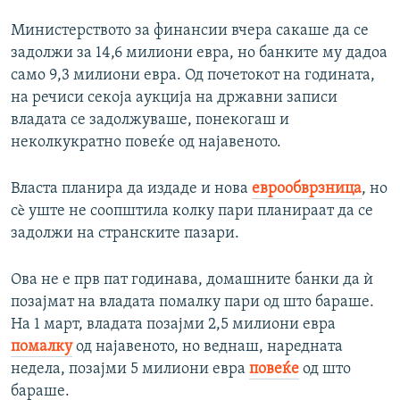
Министерството за финансии вчера сакаше да се
задолжи за 14,6 милиони евра, но банките му дадоа
само 9,3 милиони евра. Од почетокот на годината,
на речиси секоја аукција на државни записи
владата се задолжуваше, понекогаш и
неколкукратно повеќе од најавеното.
Власта планира да издаде и нова
еврообврзница
, но
сè уште не соопштила колку пари планираат да се
задолжи на странските пазари.
Ова не е прв пат годинава, домашните банки да ѝ
позајмат на владата помалку пари од што бараше.
На 1 март, владата позајми 2,5 милиони евра
помалку
од најавеното, но веднаш, наредната
недела, позајми 5 милиони евра
повеќе
од што
бараше.