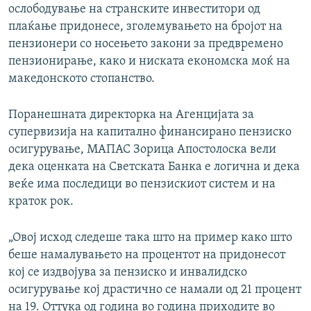
ослободување на странските инвеститори од
плаќање придонесе, зголемувањето на бројот на
пензионери со носењето закони за предвремено
пензионирање, како и ниската економска моќ на
македонското стопанство.
Поранешната директорка на Агенцијата за
супервизија на капитално финансирано пензиско
осигурување, МАПАС Зорица Апостолоска вели
дека оценката на Светската Банка е логична и дека
веќе има последици во пензискиот систем и на
краток рок.
„Овој исход следеше така што на пример како што
беше намалувањето на процентот на придонесот
кој се издвојува за пензиско и инвалидско
осигурување кој драстично се намали од 21 процент
на 19. Оттука од година во година приходите во