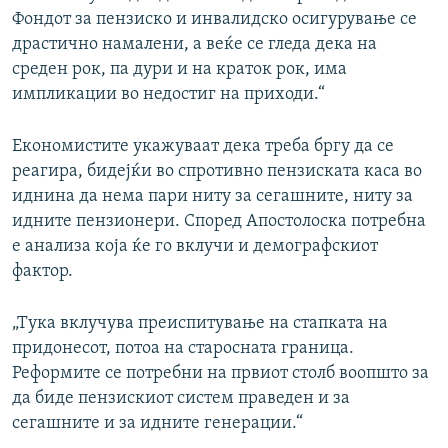
Фондот за пензиско и инвалидско осигурување се
драстично намалени, а веќе се гледа дека на
среден рок, па дури и на краток рок, има
импликации во недостиг на приходи.“
Економистите укажуваат дека треба бргу да се
реагира, бидејќи во спротивно пензиската каса во
иднина да нема пари ниту за сегашните, ниту за
идните пензионери. Според Апостолоска потребна
е анализа која ќе го вклучи и демографскиот
фактор.
„Тука вклучува преиспитување на стапката на
придонесот, потоа на старосната граница.
Реформите се потребни на првиот столб воопшто за
да биде пензискиот систем праведен и за
сегашните и за идните генерации.“