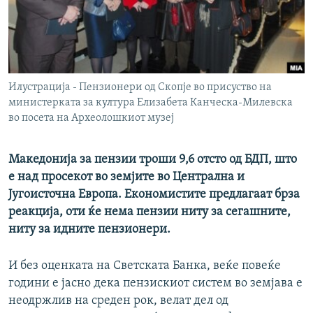
РСЕ веб страници
Илустрација - Пензионери од Скопје во присуство на
министерката за култура Елизабета Канческа-Милевска
во посета на Археолошкиот музеј
Македонија за пензии троши 9,6 отсто од БДП, што
е над просекот во земјите во Централна и
Југоисточна Европа. Економистите предлагаат брза
реакција, оти ќе нема пензии ниту за сегашните,
ниту за идните пензионери.
И без оценката на Светската Банка, веќе повеќе
години е јасно дека пензискиот систем во земјава е
неодржлив на среден рок, велат дел од