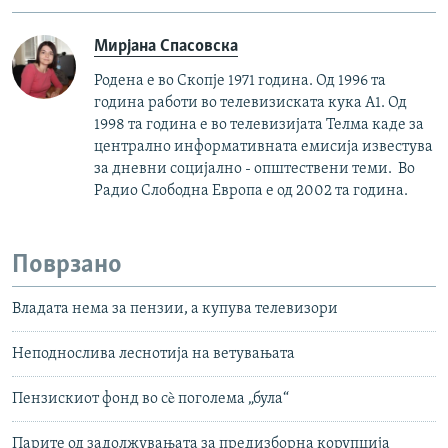
Мирјана Спасовска
Родена е во Скопје 1971 година. Од 1996 та
година работи во телевизиската кука А1. Од
1998 та година е во телевизијата Телма каде за
централно информативната емисија известува
за дневни социјално - општествени теми. Во
Радио Слободна Европа е од 2002 та година.
Поврзано
Владата нема за пензии, а купува телевизори
Неподнослива леснотија на ветувањата
Пензискиот фонд во сè поголема „була“
Парите од задолжувањата за предизборна корупција