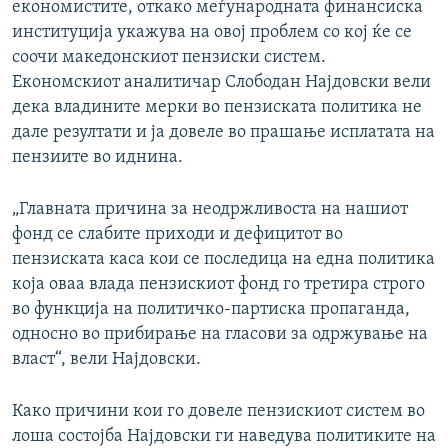
економистите, откако меѓународната финансиска
институција укажува на овој проблем со кој ќе се
соочи македонскиот пензиски систем.
Економскиот аналитичар Слободан Најдовски вели
дека владините мерки во пензиската политика не
дале резултати и ја довеле во прашање исплатата на
пензиите во иднина.
„Главната причина за неодржливоста на нашиот
фонд се слабите приходи и дефицитот во
пензиската каса кои се последица на една политика
која оваа влада пензискиот фонд го третира строго
во функција на политичко-партиска пропаганда,
односно во прибирање на гласови за одржување на
власт“, вели Најдовски.
Како причини кои го довеле пензискиот систем во
лоша состојба Најдовски ги наведува политиките на