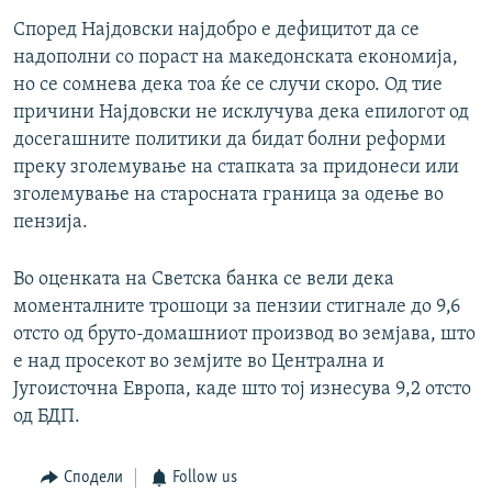
Според Најдовски најдобро е дефицитот да се
надополни со пораст на македонската економија,
но се сомнева дека тоа ќе се случи скоро. Од тие
причини Најдовски не исклучува дека епилогот од
досегашните политики да бидат болни реформи
преку зголемување на стапката за придонеси или
зголемување на старосната граница за одење во
пензија.
Во оценката на Светска банка се вели дека
моменталните трошоци за пензии стигнале до 9,6
отсто од бруто-домашниот производ во земјава, што
е над просекот во земјите во Централна и
Југоисточна Европа, каде што тој изнесува 9,2 отсто
од БДП.
Сподели
Follow us