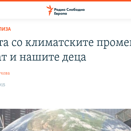
ЛИЗА
та со климатските проме
ат и нашите деца
нчова
015