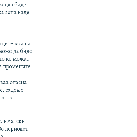
ма да биде
ка зона каде
иците кои ги
може да биде
то ќе можат
а промените,
оваа опасна
е, садење
аат се
 климатски
Во периодот
за