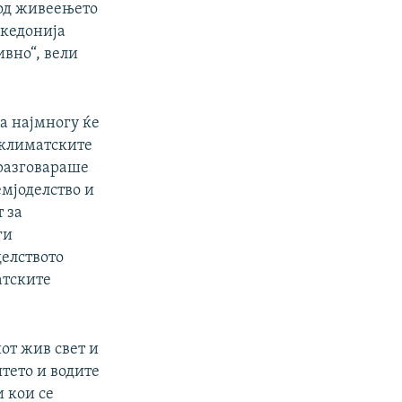
 од живеењето
акедонија
ивно“, вели
а најмногу ќе
а климатските
разговараше
мјоделство и
 за
ги
елството
атските
иот жив свет и
тето и водите
и кои се