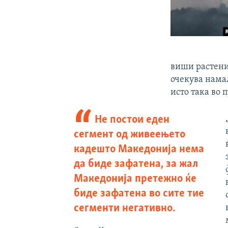
виши растениј
очекува намал
исто така во
Не постои еден
сегмент од живеењето
кадешто Македонија нема
да биде зафатена, за жал
Македонија претежно ќе
биде зафатена во сите тие
сегменти негативно.