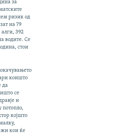
дина за
матските
лем ризик од
зат на 79
 алги, 392
а водите. Се
година, стои
Покачувањето
дари коишто
 да
оишто се
дравје и
у потопло,
ктор којшто
малку,
ежи кои ќе