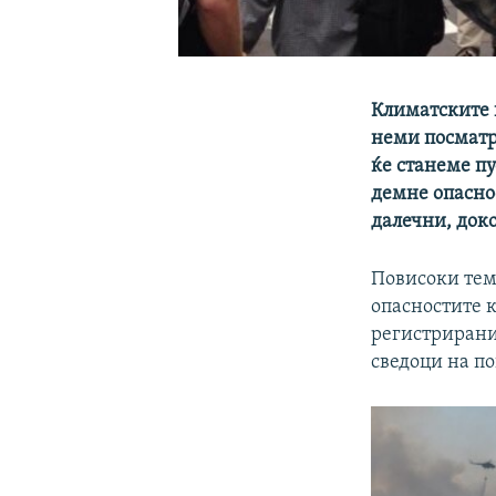
Климатските 
неми посматр
ќе станеме пу
демне опасно
далечни, доко
Повисоки темп
опасностите 
регистрирани 
сведоци на по