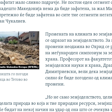
зафатат мало сливно подрачје. Не постои еден сегмент
кадешто Македонија нема да биде зафатена, за жал М
претежно ќе биде зафатена во сите тие сегменти негат
ан Чукалиев.
Промената на климата во земјав
се одразат на земјоделството. З
промени неодамна во Охрид се 
на меѓународен симпозиум за зе
храна. Професорот на факултетот
земјоделски науки и храна, Дра
Димитриевски, вели дека земјод
чишта го погоди
силно ќе биде погодено од клим
ца во Тетово во
промени.
„Но не само земјоделството, цел
целата природа во која и тие природни ресурси, земјиш
ќе бидат на некој начин на удар од она што се очекува 