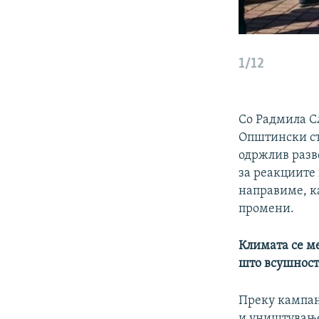
1/12
Со Радмила С
Општински ст
одржлив разв
за реакциите 
направиме, к
промени.
Климата се ме
што всушност
Преку кампањ
и уништување