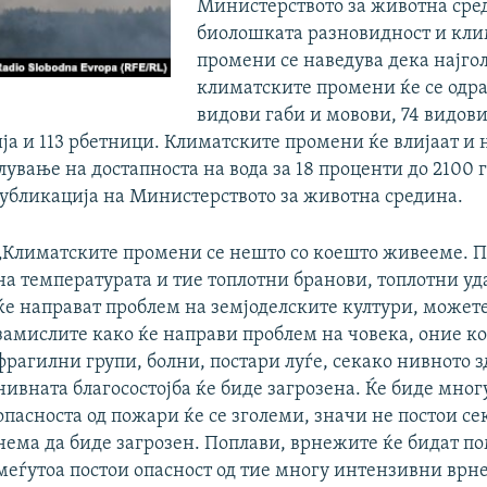
Министерството за животна сре
биолошката разновидност и кли
промени се наведува дека најго
климатските промени ќе се одра
видови габи и мовови, 74 видови
а и 113 рбетници. Климатските промени ќе влијаат и н
ување на достапноста на вода за 18 проценти до 2100 
 публикација на Министерството за животна средина.
„Климатските промени се нешто со коешто живееме. 
на температурата и тие топлотни бранови, топлотни у
ќе направат проблем на земјоделските култури, можете
замислите како ќе направи проблем на човека, оние к
фрагилни групи, болни, постари луѓе, секако нивното з
нивната благосостојба ќе биде загрозена. Ќе биде мног
опасноста од пожари ќе се зголеми, значи не постои се
нема да биде загрозен. Поплави, врнежите ќе бидат по
меѓутоа постои опасност од тие многу интензивни врн