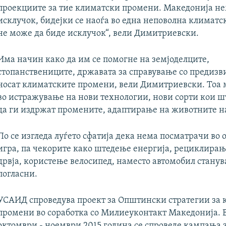
проекциите за тие климатски промени. Македонија не
исклучок, бидејки се наоѓа во една неповолна климатс
не може да биде исклучок“, вели Димитриевски.
Има начин како да им се помогне на земјоделците,
стопанствениците, државата за справување со предизв
носат климатските промени, вели Димитриевски. Тоа 
во истражување на нови технологии, нови сорти кои ш
да ги издржат промените, адаптирање на животните н
По се изгледа луѓето сфатија дека нема посматрачи во 
игра, па чекорите како штедење енергија, рециклирањ
дрвја, користење велосипед, наместо автомобил станув
погласни.
УСАИД спроведува проект за Општински стратегии за
промени во соработка со Милиеуконтакт Македонија. 
октомври - ноември 2015 година се спроведе кампања 