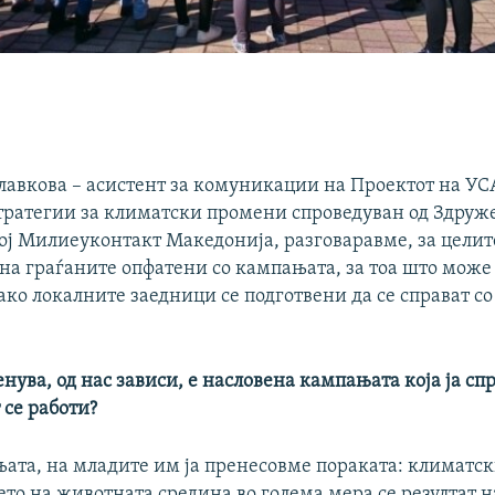
лавкова – асистент за комуникации на Проектот на УС
ратегии за климатски промени спроведуван од Здруж
ој Милиеуконтакт Македонија, разговаравме, за целите
на граѓаните опфатени со кампањата, за тоа што може
ако локалните заедници се подготвени да се справат с
нува, од нас зависи, е насловена кампањата која ја сп
 се работи?
ата, на младите им ја пренесовме пораката: климатс
то на животната средина во голема мера се резултат н