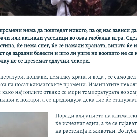
промени нема да поштедат никого, па од нас зависи д
ачи или активни учесници во оваа глобална игра. Сце
стина, ќе нема снег, ќе се намали храната, виното ќе и
ст од заразни болести и што ли уште не воопшто не се
лку не се преземат одлучни чекори.
ератури, поплави, помалку храна и вода , се само дел
кои ги носат климатските промени. Изминатите неколк
како најтоплите откако се мери температурата во зем
плави и пожари, а се предвидува дека тие ќе стануваат
Поради влијанието на климатск
ќе исчезнат едни, а ќе се појава
на растенија и животни. Во пуб