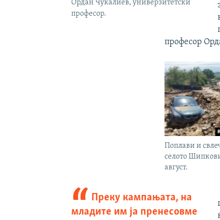
Ордан Чукалиев, универзитетски
професор.
професор Орд
Поплави и свле
селото Шипкови
август.
Преку кампањата, на
младите им ја пренесовме