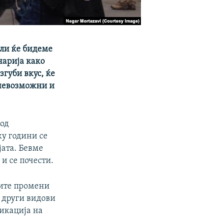
али ќе бидеме
нарија како
згуби вкус, ќе
 невозможни и
 од
у години се
јата. Бевме
 и се почести.
ите промени
т други видови
ликација на