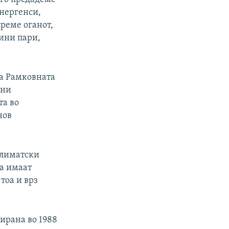
нергенси,
преме оганот,
ини пари,
на Рамковната
ени
та во
нов
климатски
а имаат
тоа и врз
ирана во 1988