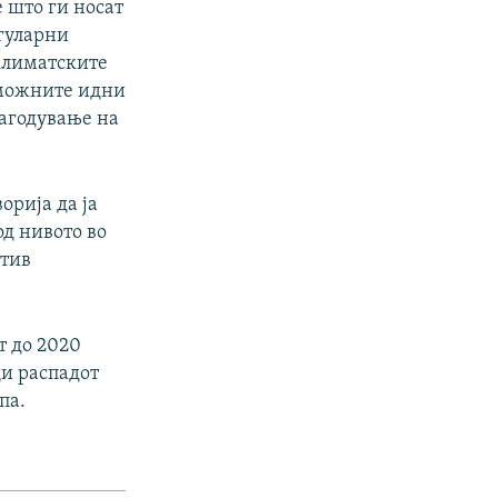
е што ги носат
егуларни
климатските
 можните идни
лагодување на
орија да ја
од нивото во
отив
т до 2020
ди распадот
па.