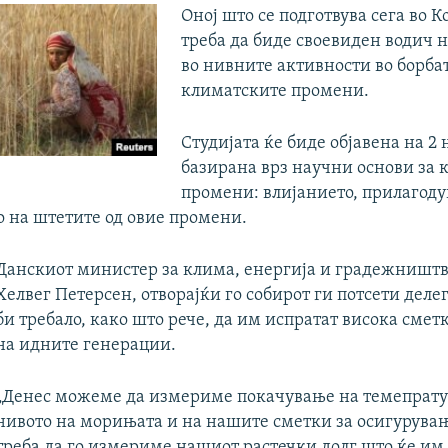
Оној што се подготвува сега во 
треба да биде своевиден водич 
во нивните активности во борба
климатските промени.
Студијата ќе биде објавена на 2
базирана врз научни основи за 
промени: влијанието, прилагоду
 на штетите од овие промени.
Данскиот министер за клима, енергија и градежништв
Хелвег Петерсен, отворајќи го собирот ги потсети деле
би требало, како што рече, да им испратат висока смет
на идните генерации.
„Денес можеме да измериме покачување на темепрату
нивото на морињата и на нашите сметки за осигурувањ
треба да го измериме нашиот растечки долг што ќе им