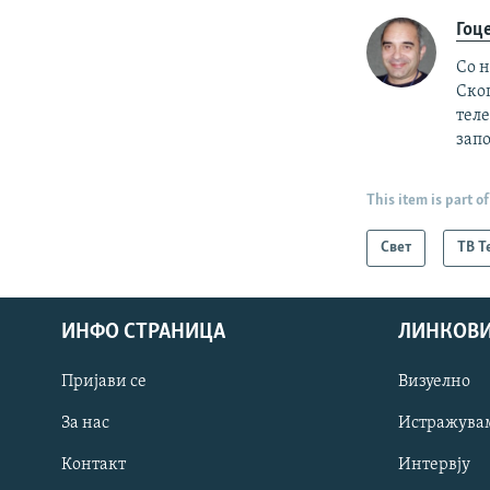
Гоц
Со н
Ско
теле
зап
This item is part of
Свет
ТВ Т
ИНФО СТРАНИЦА
ЛИНКОВ
Пријави се
Визуелно
СЛЕДЕТЕ НЕ
За нас
Истражува
Контакт
Интервју