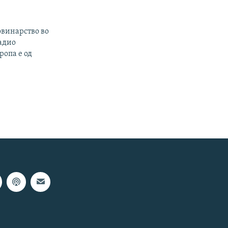
овинарство во
радио
ропа е од