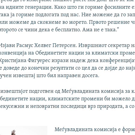
на идните генерации. Како што ги гориме фосилните е
така ја гориме подлогата под нас. Ние можеме да го за
или можеме да скокнеме во морето. Првото решение ч
второто се чини дека е бесплатно. Ама не е така.“
Изјави Расмус Хелвег Петерсен. Извршниот секретар 
конвенција на Обединетите нации за климатски пром
Кристијана Фигуерес изрази надеж дека конференција
 доведе до конечни резултати со цел да се дојде до нај
аучен извештај што бил направен досега.
 извештајот подготвен од Меѓувладината комисија за 
бединетите нации, климатските промени би можело д
екусежни и неповратни последици врз природата, а со 
Меѓувладината комисија е форм