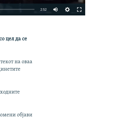
2:52
EMBED
SHARE
о цел да се
текот на оваа
динетите
дходните
ромени објави