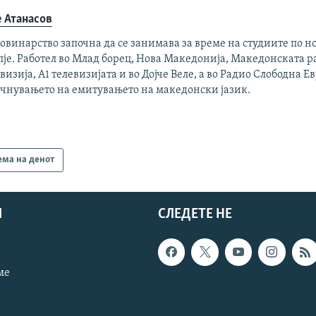
е Атанасов
овинарство започна да се занимава за време на студиите по н
пје. Работел во Млад борец, Нова Македонија, Македонската 
визија, А1 телевизијата и во Дојче Веле, а во Радио Слободна Ев
очнувањето на емитувањето на македонски јазик.
ема на денот
И
СЛЕДЕТЕ НЕ
ме