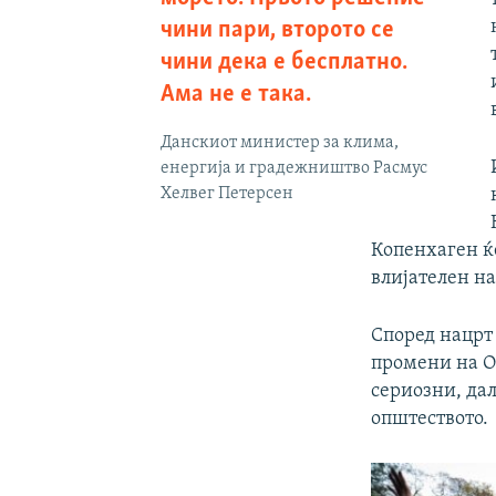
чини пари, второто се
чини дека е бесплатно.
Ама не е така.
Данскиот министер за клима,
енергија и градежништво Расмус
Хелвег Петерсен
Копенхаген ќе
влијателен н
Според нацрт
промени на О
сериозни, дал
општеството.