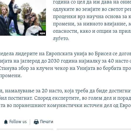
година со цел да им дава на они
одлуките во земјите во светот р
проценки врз научна основа за 
промени, за нивното влијание,
опасности, како и опции за при
луѓето.
едела лидерите на Европската унија во Брисел се догов
јата на јаглерод до 2030 година најмалку за 40 насто 
Станува збор за клучен чекор на Унијата во борбата пр
промени.
, намалување за 20 насто, која треба да биде достигна
бил постигнат. Според експертите, во голем дел и пора
ата во поранешниот комунистички источен дел од Евро
Follow us
Печати