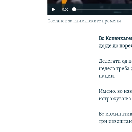
0:00
Состанок за климатските промени
Во Копенхаге
дојде до поре
Делегати од п
недела треба
нации.
Имено, во из
истражувања 
Во изминатив
три извештаи 