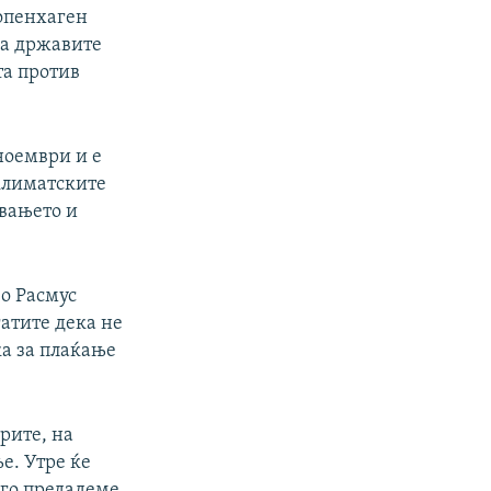
Копенхаген
на државите
та против
 ноември и е
климатските
вањето и
о Расмус
гатите дека не
ка за плаќање
рите, на
е. Утре ќе
 го предадеме