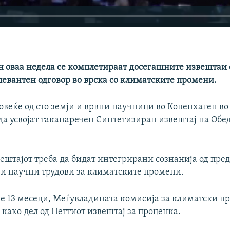
н оваа недела се комплетираат досегашните извештаи с
левантен одговор во врска со климатските промени.
овеќе од сто земји и врвни научници во Копенхаген во 
 да усвојат таканаречен Синтетизиран извештај на Обе
вештајот треба да бидат интегрирани сознанија од пре
и научни трудови за климатските промени.
е 13 месеци, Меѓувладината комисија за климатски п
како дел од Петтиот извештај за проценка.