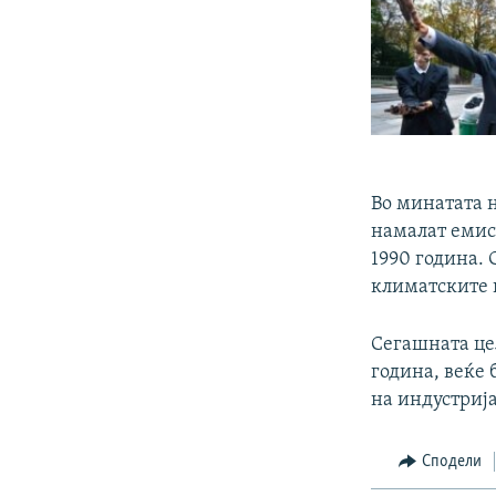
Во минатата н
намалат емиси
1990 година. 
климатските 
Сегашната цел
година, веќе 
на индустриј
Сподели