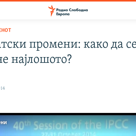
ЕНОТ
тски промени: како да с
не најлошото?
014
ени