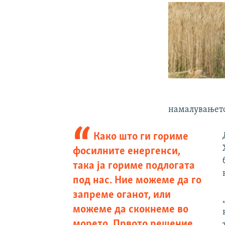
намалувањето
Како што ги гориме
фосилните енергенси,
така ја гориме подлогата
под нас. Ние можеме да го
запреме оганот, или
можеме да скокнеме во
морето. Првото решение