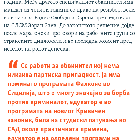
година. Меѓу другото специјалниот обвинител има
мандат од четири години со право на реизбор, вели
во изјава за Радио Слободна Европа претседателот
на СДСМ Зоран Заев. До законското решение дојде
после маратонски преговори на работните групи со
странските дипломати и во последен момент пред
истекот на рокот денеска.
Се работи за обвинител кој нема
никаква партиска припадност. Ја има
поминато програмата Фалконе во
Сицилија, што е многу значајно за борба
против криминалот, едукатор е во
програмата на новиот Кривичен
законик, била на студиски патувања во
САД околу практичната примена,
едукатор е на одредени програми на