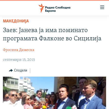
Достапни
линкови
Оди
МАКЕДОНИЈА
на
МАКЕДОНИЈА
Заев: Јанева ја има поминато
содржината
СВЕТ
Оди
програмата Фалконе во Сицилија
ВИЗУЕЛНО
на
главната
Фросина Димеска
ВЕСТИ
навигација
септември 15, 2015
ШТО ТРЕБА ДА ЗНАЕТЕ
Премини
на
ПРИЈАВИ СЕ ЗА ЊУЗЛЕТЕР
Сподели
пребарување
ПОДКАСТ ЗОШТО?
СЛЕДЕТЕ НЕ