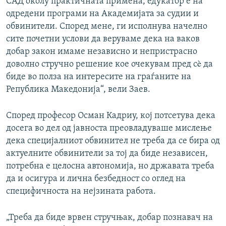
САД околу практичната примена, едукатор е на
одредени програми на Академијата за судии и
обвинители. Според мене, ги исполнува начелно
сите почетни услови да веруваме дека на ваков
добар закон имаме независно и непристрасно
доволно стручно решение кое очекувам пред сè да
биде во полза на интересите на граѓаните на
Република Македонија“, вели Заев.
Според професор Осман Кадриу, кој потсетува дека
досега во дел од јавноста преовладуваше мислење
дека специјалниот обвинител не треба да се бира од
актуелните обвинители за тој да биде независен,
потребна е целосна автономија, но државата треба
да и осигура и лична безбедност со оглед на
специфичноста на нејзината работа.
„Треба да биде врвен стручњак, добар познавач на