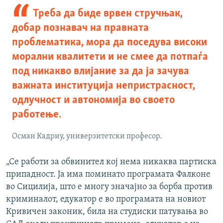
Треба да биде врвен стручњак,
добар познавач на правната
проблематика, мора да поседува високи
морални квалитети и не смее да потпаѓа
под никакво влијание за да ја зачува
важната институција непристрасност,
одлучност и автономија во своето
работење.
Осман Кадриу, универзитетски професор.
„Се работи за обвинител кој нема никаква партиска
припадност. Ја има поминато програмата Фалконе
во Сицилија, што е многу значајно за борба против
криминалот, едукатор е во програмата на новиот
Кривичен законик, била на студиски патувања во