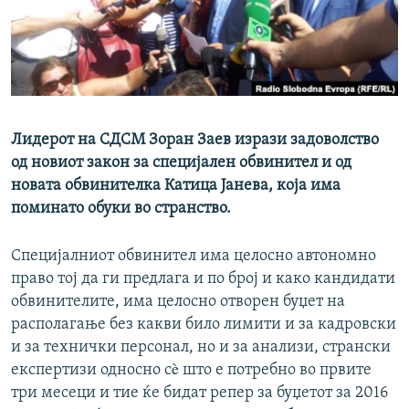
РСЕ веб страници
Лидерот на СДСМ Зоран Заев изрази задоволство
од новиот закон за специјален обвинител и од
новата обвинителка Катица Јанева, која има
поминато обуки во странство.
Специјалниот обвинител има целосно автономно
право тој да ги предлага и по број и како кандидати
обвинителите, има целосно отворен буџет на
располагање без какви било лимити и за кадровски
и за технички персонал, но и за анализи, странски
експертизи односно сè што е потребно во првите
три месеци и тие ќе бидат репер за буџетот за 2016