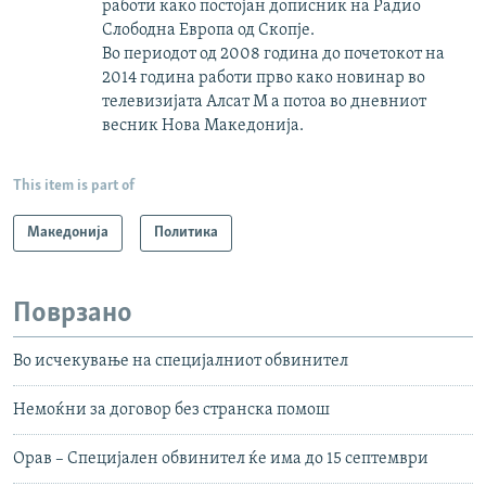
работи како постојан дописник на Радио
Слободна Европа од Скопје.
Во периодот од 2008 година до почетокот на
2014 година работи прво како новинар во
телевизијата Алсат М а потоа во дневниот
весник Нова Македонија.
This item is part of
Македонија
Политика
Поврзано
Во исчекување на специјалниот обвинител
Немоќни за договор без странска помош
Орав – Специјален обвинител ќе има до 15 септември