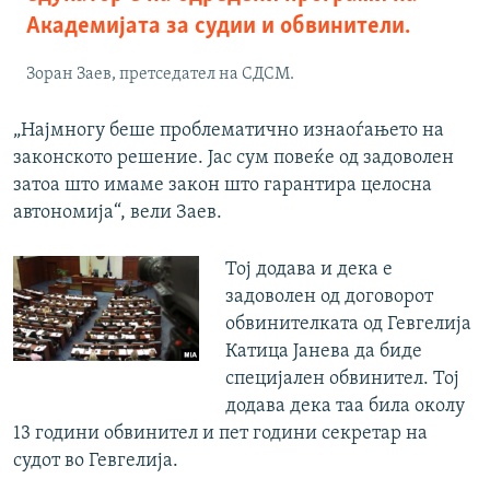
Академијата за судии и обвинители.
Зоран Заев, претседател на СДСМ.
„Најмногу беше проблематично изнаоѓањето на
законското решение. Јас сум повеќе од задоволен
затоа што имаме закон што гарантира целосна
автономија“, вели Заев.
Тој додава и дека е
задоволен од договорот
обвинителката од Гевгелија
Катица Јанева да биде
специјален обвинител. Тој
додава дека таа била околу
13 години обвинител и пет години секретар на
судот во Гевгелија.