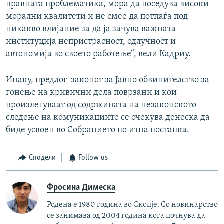
правната проблематика, мора да поседува високи
морални квалитети и не смее да потпаѓа под
никакво влијание за да ја зачува важната
институција непристрасност, одлучност и
автономија во своето работење“, вели Кадриу.
Инаку, предлог-законот за Јавно обвинителство за
гонење на кривични дела поврзани и кои
произлегуваат од содржината на незаконското
следење на комуникациите се очекува денеска да
биде усвоен во Собранието по итна постапка.
Сподели
Follow us
Фросина Димеска
Родена е 1980 година во Скопје. Со новинарство
се занимава од 2004 година кога почнува да