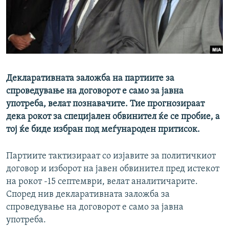
РСЕ веб страници
Декларативната заложба на партиите за
спроведување на договорот е само за јавна
употреба, велат познавачите. Тие прогнозираат
дека рокот за специјален обвинител ќе се пробие, а
тој ќе биде избран под меѓународен притисок.
Партиите тактизираат со изјавите за политичкиот
договор и изборот на јавен обвинител пред истекот
на рокот -15 септември, велат аналитичарите.
Според нив декларативната заложба за
спроведување на договорот е само за јавна
употреба.