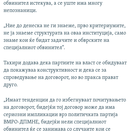
обвинител истекува, а се уште има многу
непознаници.
„Ние до денеска не ги знаеме, прво критериумите,
не ја знаеме структурата на оваа институција, само
знаме кои ќе бидат задачите и обврските на
специјалниот обвинител“.
Тахири додава дека партиите на власт се обидуваат
да покажуваа конструктивност и дека се за
спроведување на договорот, но во пракса прават
друго.
„Имаат тенденции да го избегнуваат почитувањето
на договорот, бидејќи тој договор може да има
сериозни импликации врз политичката партија
ВМРО-ДПМНЕ, бидејќи нели специјалниот
обвинител ќе се занимава со случаите кои се