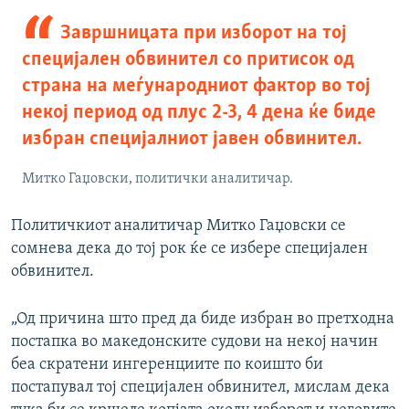
Завршницата при изборот на тој
специјален обвинител со притисок од
страна на меѓународниот фактор во тој
некој период од плус 2-3, 4 дена ќе биде
избран специјалниот јавен обвинител.
Митко Гаџовски, политички аналитичар.
Политичкиот аналитичар Митко Гаџовски се
сомнева дека до тој рок ќе се избере специјален
обвинител.
„Од причина што пред да биде избран во претходна
постапка во македонските судови на некој начин
беа скратени ингеренциите по коишто би
постапувал тој специјален обвинител, мислам дека