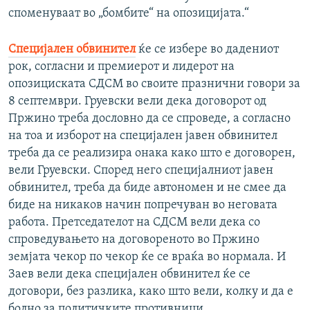
споменуваат во „бомбите“ на опозицијата.“
Специјален обвинител
ќе се избере во дадениот
рок, согласни и премиерот и лидерот на
опозициската СДСМ во своите празнични говори за
8 септември. Груевски вели дека договорот од
Пржино треба дословно да се спроведе, а согласно
на тоа и изборот на специјален јавен обвинител
треба да се реализира онака како што е договорен,
вели Груевски. Според него специјалниот јавен
обвинител, треба да биде автономен и не смее да
биде на никаков начин попречуван во неговата
работа. Претседателот на СДСМ вели дека со
спроведувањето на договореното во Пржино
земјата чекор по чекор ќе се враќа во нормала. И
Заев вели дека специјален обвинител ќе се
договори, без разлика, како што вели, колку и да е
болно за политичките противници.