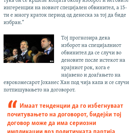
тука би се кршеле копјата околу изборот и неговите
ингеренции на новиот специјален обвинител, а 15-
ти е многу краток период од денеска за тој да биде
избран.“
Тој прогнозира дека
изборот на специјалниот
обвинител да се случи во
деновите после истекот на
крајниот рок, кога е
најавено и доаѓањето на
еврокомесарот Јоханес Хан под чија капа и се случи
потпишувањето на договорот.
Имаат тенденции да го избегнуваат
почитувањето на договорот, бидејќи тој
договор може да има сериозни
импликации врз политичката партија