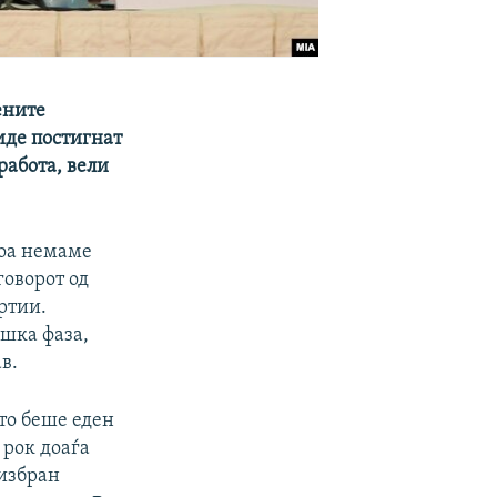
ените
иде постигнат
работа, вели
тоа немаме
говорот од
ртии.
ешка фаза,
в.
што беше еден
 рок доаѓа
 избран