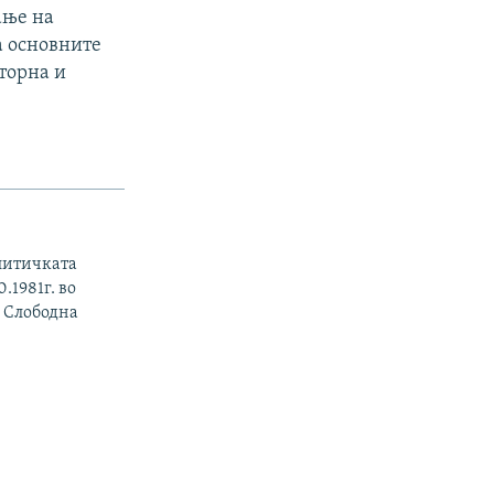
ање на
а основните
аторна и
литичката
.1981г. во
о Слободна