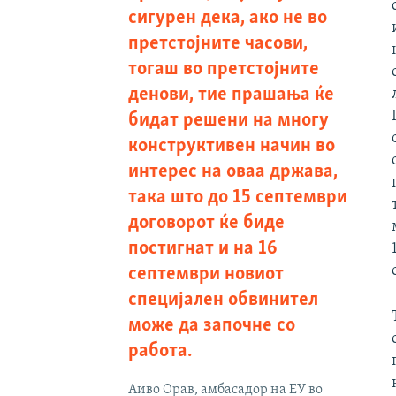
сигурен дека, ако не во
претстојните часови,
тогаш во претстојните
денови, тие прашања ќе
бидат решени на многу
конструктивен начин во
интерес на оваа држава,
така што до 15 септември
договорот ќе биде
постигнат и на 16
септември новиот
специјален обвинител
може да започне со
работа.
Аиво Орав, амбасадор на ЕУ во