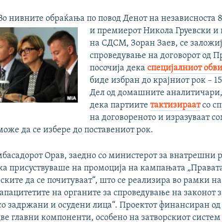
Во нивните обраќања по повод Денот на независноста 
и премиерот Никола Груевски и 
на СДСМ, Зоран Заев, се заложиј
спроведување на договорот од 
посочија дека
специјалниот обв
биде избран до крајниот рок – 1
Дел од домашните аналитичари, 
дека партиите
тактизираат
со с
на договореното и изразуваат с
оже да се избере до поставениот рок.
мбасадорот Орав, заедно со министерот за внатрешни 
ка присуствуваше на промоција на кампањата „Правата
ските да се почитуваат“, што се реализира во рамки на
апацитетите на органите за спроведување на законот з
со задржани и осудени лица“. Проектот финансиран од
ве главни компоненти, особено на затворскиот систем