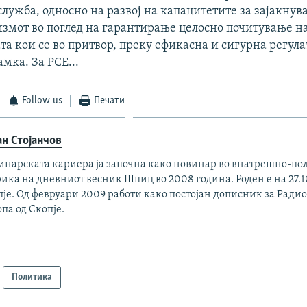
лужба, односно на развој на капацитетите за зајакнув
змот во поглед на гарантирање целосно почитување н
та кои се во притвор, преку ефикасна и сигурна регул
мка. За РСЕ...
Follow us
Печати
ан Стојанчов
инарската кариера ја започна како новинар во внатрешно-по
ика на дневниот весник Шпиц во 2008 година. Роден е на 27.10
је. Од февруари 2009 работи како постојан дописник за Ради
па од Скопје.
Политика