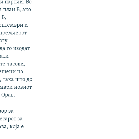
и партии. Во
 план Б, ако
 Б,
септември и
 премиерот
огу
да го изодат
нати
те часови,
решени на
 така што до
ември новиот
 Орав.
вор за
есарот за
ва, која е