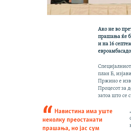
Ако не во пре
прашања ќе б
и на 16 септе
евроамбасадо
Специјалниот
план Б, изјав
Пржино е изв
Процесот за д
затоа што се 
Навистина има уште
неколку преостанати
прашања, но јас сум