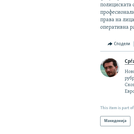
полициската с
професионали
права на лица
оперативна ра
Сподели
Срѓ
Нов
рубр
Скоп
Евро
This item is part of
Македонија