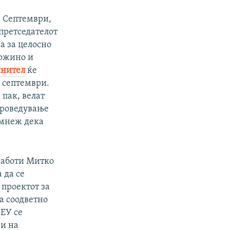
8 Септември,
претседателот
а за целосно
Пржино и
инител
ќе
5 септември.
пак, велат
проведување
омнеж дека
работи Митко
 да се
 проектот за
а соодветно
 ЕУ се
 и на