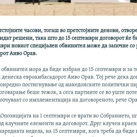
тстојните часови, тогаш во претстојните денови, отвор
идат решени, така што до 15 септември договорот ќе б
мври новиот специјален обвинител може да започне со 
рот Аиво Орав.
 обвинител мора да биде избран до 15 септември и за 
и денеска евроамбасадорот Аиво Орав. Тој рече дека до
онредно постигнување од македонските политички па
оговарање беше тежок, а сега партиите се во уште пот
соочуваат со имплементација на договореното, рече Ора
„Опозицијата на 1 септември се врати во Собранието, 
од клучните елементи на договорот. Друг клучен краен
наредната недела, на 15 септември, кога треба да биде