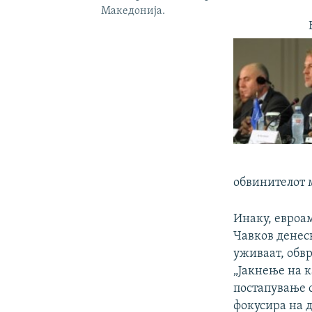
Македонија.
обвинителот м
Инаку, евроа
Чавков денес
уживаат, обвр
„Јакнење на к
постапување 
фокусира на д