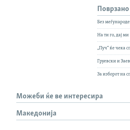
Поврзано
Без меѓународе
На ти го, дај ми
„Пуч“ ќе чека 
Груевски и Зае
За изборот на с
Можеби ќе ве интересира
Македонија