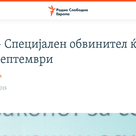
– Специјален обвинител 
 септември
в
015