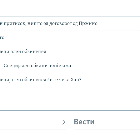
н притисок, ништо од договорот од Пржино
 го
специјален обвинител
в - Специјален обвинител ќе има
пецијален обвинител ќе се чека Хан?
Вести