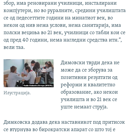
збор, има реновирани училници, инсталирани
компјутери, но во руралните, средини училиштата
се од педесеттите години на минатиот век, во
некои од нив нема услови, нема санитарија, има
полски вециња во 21 век, училници со табли кои се
од пред 40 години, нема нагледни средства итн.“,
вели таа.
Димовски тврди дека не
може да се зборува за
позитивни резултати од
реформи и квалитетно
образование, ако некои
Илустрација.
училишта и во 21 век се
уште немаат струја.
Димковска додава дека наставникот под притисок
се втурнува во бирократски апарат со што тој е