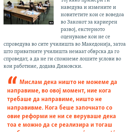
Тој како примери ги
наведува и измените и
новитетите кои се воведоа
во Законот за кариерен
развој, екстерното
оценување кои не се
спроведува во сите училишта во Македонија, затоа
што приватните училишта немаат обврска да го
спроведат, а да не ги спомнеме лошите услови во
кои работиме, додава Димовски.
Мислам дека ништо не можеме да
направиме, во овој момент, ние кога
требаше да направиме, ништо не
направивме. Кога беше започнато со
овие реформи не ни се веруваше дека
тоа е можно да се реализира и тогаш