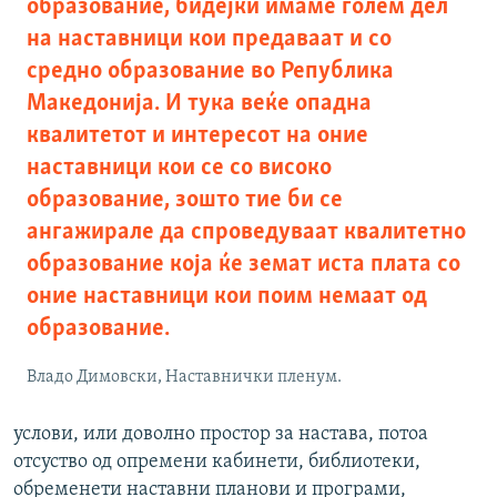
образование, бидејќи имаме голем дел
на наставници кои предаваат и со
средно образование во Република
Македонија. И тука веќе опадна
квалитетот и интересот на оние
наставници кои се со високо
образование, зошто тие би се
ангажирале да спроведуваат квалитетно
образование која ќе земат иста плата со
оние наставници кои поим немаат од
образование.
Владо Димовски, Наставнички пленум.
услови, или доволно простор за настава, потоа
отсуство од опремени кабинети, библиотеки,
обременети наставни планови и програми,