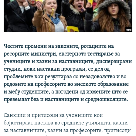
РСЕ веб страници
Честите промени на законите, ротациите на
ресорните министри, екстерното тестирање за
учениците и казни за наставниците, дисперзирани
студии, нови наставни програми, се дел од
проблемите кои резултираа со незадоволство и во
редовите на професорите во високото образование
и меѓу студентите, а погодени од измените што се
преземаат беа и наставниците и средношколците.
Санкции и притисоци за учениците кои
бојкотираат настава во средните училишта, казни
за наставниците, казни за професорите, притисоци