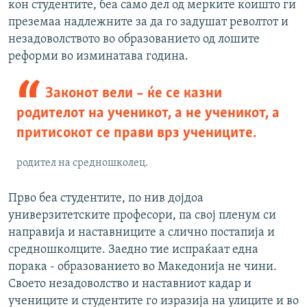
кон студентите, беа само дел од мерките коишто ги
преземаа надлежните за да го задушат револтот и
незадоволството во образованието од лошите
реформи во изминатава година.
Законот вели – ќе се казни
родителот на ученикот, а не ученикот, а
притисокот се прави врз учениците.
родител на средношколец.
Прво беа студентите, по нив дојдоа
универзитетските професори, па свој пленум си
направија и наставниците а слично постапија и
средношколците. Заедно тие испраќаат една
порака - образованието во Македонија не чини.
Своето незадоволство и наставниот кадар и
учениците и студентите го изразија на улиците и во