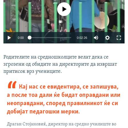
No media source currently available
0:00
0:02:26
Родителите на средношколците велат дека се
згрозени од обидите на директорите да извршат
притисок врз учениците.
Кај нас се евидентира, се запишува,
а после тоа дали ќе бидат оправдани или
неоправдани, според правилникот ќе си
добијат педагошки мерки.
Драган Стојановиќ, директор на средно училиште во