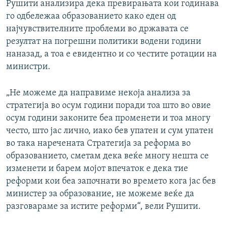
Рушити анализира дека превирањата кои годинава
го одбележаа образованието како еден од
најчувствителните проблеми во државата се
резултат на погрешни политики водени години
наназад, а тоа е евидентно и со честите ротации на
министри.
„Не можеме да направиме некоја анализа за
стратегија во осум години поради тоа што во овие
осум години законите беа променети и тоа многу
често, што јас лично, иако бев упатен и сум упатен
во така наречената Стратегија за реформа во
образованието, сметам дека веќе многу нешта се
изменети и барем мојот впечаток е дека тие
реформи кои беа започнати во времето кога јас бев
министер за образование, не можеме веќе да
разговараме за истите реформи“, вели Рушити.