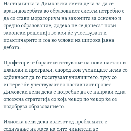
Наставничката Димковска смета дека за да се
врати довербата во образовниот систем потребно е
да се стави мораториум на законите за основно и
средно образование, додека не се донесат нови
законски решенија во кои ќе учествуваат и
практичарите и тоа во услови на широка јавна
дебата.
Професорите бараат изготвување на нови наставни
планови и програми, според кои учениците нема со
одбивност да го посетуваат училиштето, туку со
интерес ќе учествуваат во наставниот процес.
Димовски вели дека е потребно да се направи една
опсежна стратегија со која чекор по чекор ќе се
подобрува образованието.
Илиоска вели дека излезот од проблемите е
седнување на маса на сите чинители во