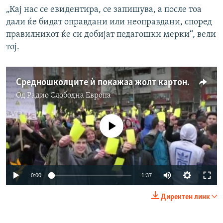
„Кај нас се евидентира, се запишува, а после тоа
дали ќе бидат оправдани или неоправдани, според
правилникот ќе си добијат педагошки мерки“, вели
тој.
Средношколците ѝ покажаа жолт картон на владата
Од
Радио Слободна Eвропа
No media source currently available
0:00
1:37
Директен линк