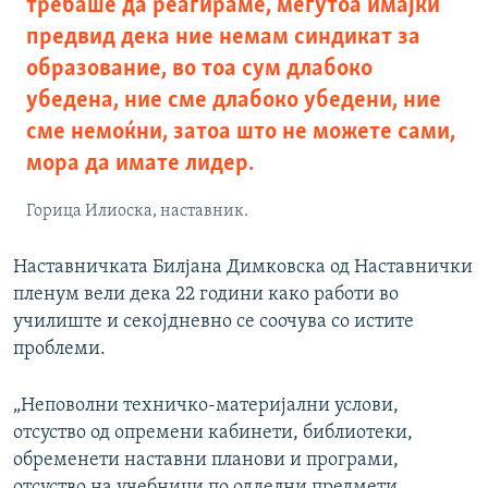
требаше да реагираме, меѓутоа имајќи
предвид дека ние немам синдикат за
образование, во тоа сум длабоко
убедена, ние сме длабоко убедени, ние
сме немоќни, затоа што не можете сами,
мора да имате лидер.
Горица Илиоска, наставник.
Наставничката Билјана Димковска од Наставнички
пленум вели дека 22 години како работи во
училиште и секојдневно се соочува со истите
проблеми.
„Неповолни техничко-материјални услови,
отсуство од опремени кабинети, библиотеки,
обременети наставни планови и програми,
отсуство на учебници по одделни предмети,