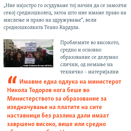
„Ние најостро го осудуваме тој начин да се замолчи
секој средношколец, затоа што ние имаме право на
мислење и право на здружување“, вели
средношколката Теано Кардула.
Проблемите во високото,
средно и основно
образование се делумно
слични, од немање на
техничко – материјални
Имавме една одлука на министерот
Никола Тодоров кога беше во
Министерството за образование за
изедначување на платите на сите
наставници без разлика дали имаат
завршено високо, више или средно