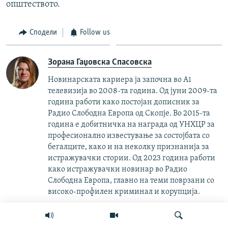
општеството.
Сподели
Follow us
Зорана Гаџовска Спасовска
Новинарската кариера ја започна во А1
телевизија во 2008-та година. Од јуни 2009-та
година работи како постојан дописник за
Радио Слободна Европа од Скопје. Во 2015-та
година е добитничка на награда од УНХЦР за
професионално известување за состојбата со
бегалците, како и на неколку признанија за
истражувачки стории. Од 2023 година работи
како истражувачки новинар во Радио
Слободна Европа, главно на теми поврзани со
високо-профилен криминал и корупција.
This item is part of