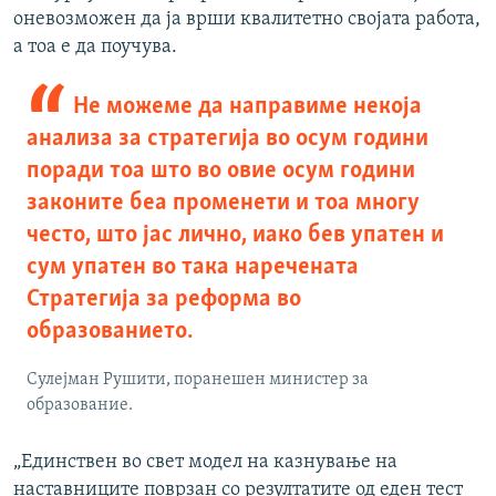
оневозможен да ја врши квалитетно својата работа,
а тоа е да поучува.
Не можеме да направиме некоја
анализа за стратегија во осум години
поради тоа што во овие осум години
законите беа променети и тоа многу
често, што јас лично, иако бев упатен и
сум упатен во така наречената
Стратегија за реформа во
образованието.
Сулејман Рушити, поранешен министер за
образование.
„Единствен во свет модел на казнување на
наставниците поврзан со резултатите од еден тест