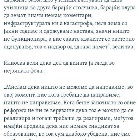
одржиме затоа што ученици влегуваат од една
училница во друга барајќи столчиња, барајќи клупа
да земат, значи немам коментари,
инфраструктурата ни е катастрофа, цела зима со
јакни седиме и одржуваме настава, значи ништо
не функционира, а вие сакате квалитет со екстерно
оценување, тоа е надвор од здрава памет“, вели таа.
Илиоска вели дека дел од вината ја гледа во
нејзината фела.
„Мислам дека ништо не можеме да направиме, во
овој момент, ние кога требаше да направиме,
ништо не направивме. Кога беше започнато со овие
реформи не ни се веруваше дека тоа е можно да се
реализира и тогаш требаше да реагираме, меѓутоа
имајќи предвид дека ние немам синдикат за
образование, во тоа сум длабоко убедена, ние сме