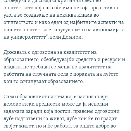
согледува и да создава критична свест во
општеството која што ќе има некоја проактивна
улога во создавање на некаква клима во
општеството и како еден од најбитните аспекти на
нашето општество е зачувувањето на автономијата
на универзитетот“, вели Демири.
Државата е одговорна за квалитетот на
образованието, обезбедувајќи средства и ресурси и
владата не треба да се меша во квалитетот на
работата на стручната фела е пораката на луѓето
кои го сочинуваат образованието.
Само образовниот систем кој е заснован врз
демократски вредности може да ја исполни
задачата заради која постои, правење одговорни
луѓе подготвени за живот, луѓе кои ќе го градат
својот живот, но и ќе работат за општо добро во