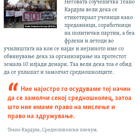
Неговата соученичка Теано
Кардула вели дека се
етикетираат ученици како
предавници, соработници
на политички партии, а беа
фрлени и летоци во
училиштата на кои се најде и нејзиното име со
обвинување дека за организирање на протестот
земала 10 илјади денари. Таа вели дека тоа е обид
да се уплашат и замолчат средношколците.
Ние најостро го осудуваме тој начин
да се замолчи секој средношколец, затоа
што ние имаме право на мислење и
право на здружување.
Теано Кардула, Средношколски пленум.