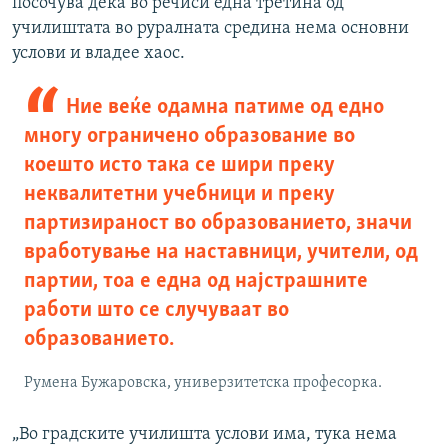
посочува дека во речиси една третина од
училиштата во руралната средина нема основни
услови и владее хаос.
Ние веќе одамна патиме од едно
многу ограничено образование во
коешто исто така се шири преку
неквалитетни учебници и преку
партизираност во образованието, значи
вработување на наставници, учители, од
партии, тоа е една од најстрашните
работи што се случуваат во
образованието.
Румена Бужаровска, универзитетска професорка.
„Во градските училишта услови има, тука нема