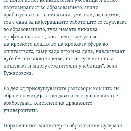
се шири преку неквалитетни учебници и преку
партизираност во образованието, значи
вработување на наставници, учители, од партии,
тоа е една од најстрашните работи што се случуваат
во образованието, тука немате никаква
професионалност, кога некој влегува во
најкревкото нешто, во најкревката сфера во
општеството, таму каде што има деца, навлегуваат
луѓе без никакво знаење, такви луѓе исто така
пишуваат и многу сомнителни учебници“, вели
Бужаровска.
Во дел од прислушуваните разговори кои што ги
објави опозицијата неодамна се слуша и како се
вработуваат асистенти на државните
универзитети.
Поранешниот министер за образование Сулејман