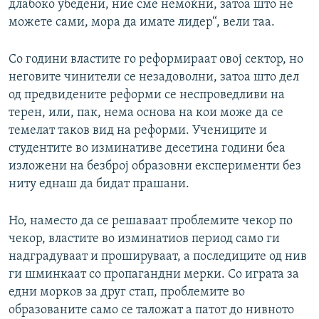
длабоко убедени, ние сме немоќни, затоа што не
можете сами, мора да имате лидер“, вели таа.
Со години властите го реформираат овој сектор, но
неговите чинители се незадоволни, затоа што дел
од предвидените реформи се неспроведливи на
терен, или, пак, нема основа на кои може да се
темелат таков вид на реформи. Учениците и
студентите во изминативе десетина години беа
изложени на безброј образовни експерименти без
ниту еднаш да бидат прашани.
Но, наместо да се решаваат проблемите чекор по
чекор, властите во изминатиов период само ги
надградуваат и прошируваат, а последиците од нив
ги шминкаат со пропагандни мерки. Со играта за
едни морков за друг стап, проблемите во
образованите само се таложат а патот до нивното