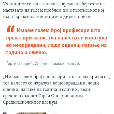
Учениците се жалат дека за време на бојкотот на
наставата најголем проблем им е притисокот кој
им го вршат наставниците и директорите.
Имаме голем број професори што
вршат притисок, тоа начесто се изразува
во неоправдани, лоши оценки, паѓање на
година и слично.
Ѓорѓи Ставриќ, Средношколски пленум.
„Имаме голем број професори што вршат притисок,
тоа начесто се изразува во неоправдани, лоши
оценки, паѓање на година и слично“, вели
средношколецот Ѓорѓи Ставриќ, дел од
Средношколскиот пленум.