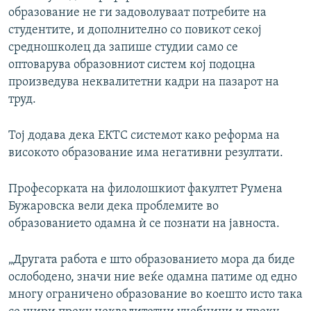
образование не ги задоволуваат потребите на
студентите, и дополнително со повикот секој
средношколец да запише студии само се
оптоварува образовниот систем кој подоцна
произведува неквалитетни кадри на пазарот на
труд.
Тој додава дека ЕКТС системот како реформа на
високото образование има негативни резултати.
Професорката на филолошкиот факултет Румена
Бужаровска вели дека проблемите во
образованието одамна ѝ се познати на јавноста.
„Другата работа е што образованието мора да биде
ослободено, значи ние веќе одамна патиме од едно
многу ограничено образование во коешто исто така