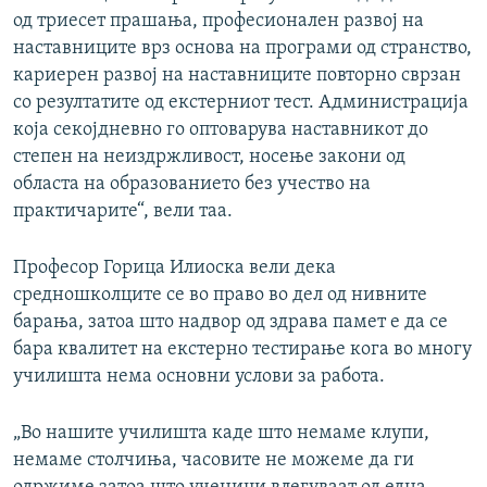
од триесет прашања, професионален развој на
наставниците врз основа на програми од странство,
кариерен развој на наставниците повторно сврзан
со резултатите од екстерниот тест. Администрација
која секојдневно го оптоварува наставникот до
степен на неиздржливост, носење закони од
областа на образованието без учество на
практичарите“, вели таа.
Професор Горица Илиоска вели дека
средношколците се во право во дел од нивните
барања, затоа што надвор од здрава памет е да се
бара квалитет на екстерно тестирање кога во многу
училишта нема основни услови за работа.
„Во нашите училишта каде што немаме клупи,
немаме столчиња, часовите не можеме да ги