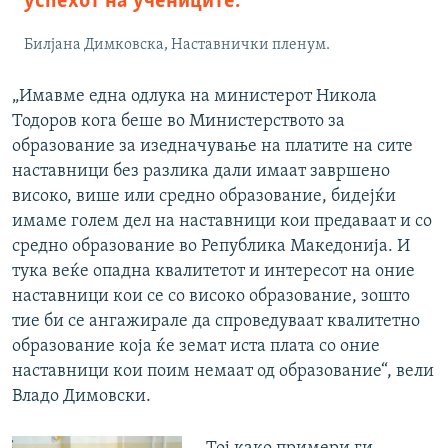
успехот на учениците.
Билјана Димковска, Наставнички пленум.
„Имавме една одлука на министерот Никола
Тодоров кога беше во Министерството за
образование за изедначување на платите на сите
наставници без разлика дали имаат завршено
високо, више или средно образование, бидејќи
имаме голем дел на наставници кои предаваат и со
средно образование во Република Македонија. И
тука веќе опадна квалитетот и интересот на оние
наставници кои се со високо образование, зошто
тие би се ангажирале да спроведуваат квалитетно
образование која ќе земат иста плата со оние
наставници кои поим немаат од образование“, вели
Владо Димовски.