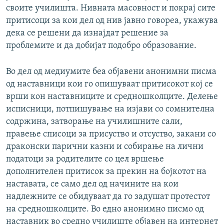
своите училишта. Нивната масовност и покрај сите
притисоци за кои дел од нив јавно говореа, укажува
дека се решени да изнајдат решение за
проблемите и да добијат подобро образование.
Во дел од медиумите беа објавени анонимни писма
од наставници кои го опишуваат притисокот кој се
врши кон наставниците и средношколците. Делење
исписници, потпишување на изјави со сомнителна
содржина, затворање на училишните сали,
правење списоци за присуство и отсуство, закани со
драконски парични казни и собирање на лични
податоци за родителите со цел вршење
дополнителен притисок за прекин на бојкотот на
наставата, се само дел од начините на кои
надлежните се обидуваат да го задушат протестот
на средношколците. Во едно анонимно писмо од
наставник во средно училиште објавен на интернет