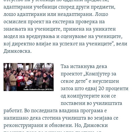
адаптирани учебници според други предмети,
лошо адаптирани или неадаптирани. Лошо
осмислен проект на екстерна проверка на
знаењата на учениците, примена на уникатен
модел на вреднувања и оценување на учениците,
кој директно влијае на успехот на учениците“, вели
Димковска.
Таа истакнува дека
проектот „Компјутер за
секое дете“ е неуспешен
затоа што едвај 20 проценти
од компјутерите кои се
поставени во училиштата
работат. Во последната владина програма е
напишано дека стотина училишта во земјава се
реконструирани и обновени. Но, Димовски