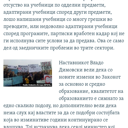
отсуство на учебници по одделни предмети,
адаптирани учебници според други предмети,
лошо напишани учебници со многу грешки во
преводите, или недоволно адаптирани учебници
според програмите, партиски вработен кадар кој не
ги исполнува сите услови за да предава. Ова се само
дел од заедничките проблеми во трите сектори.
Наставникот Владо
Димовски вели дека со
новите измени во Законот
за основно и средно
образование, квалитетот на
образованието е симнато за
едно скалило подолу, но дополнително вели дека
нема слух кај властите за да се подобри состојбата
која во изминативе години континуирано се
влошува. Тој истакнува дека секој министер кој