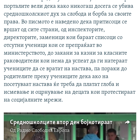
порталите вели дека како никогаш досега се убива
средношколскиот дух за слобода и борба за своите
права. Во писмото е наведено дека притисоци се
вршат од сите страни, од инспекторите,
директорите, заменици кои бараат списоци со
отсутни ученици кои се препраќаат во
министерството, до закани за казни за класните
раководители кои нема да успеат да ги натераат
учениците да се вратат на настава, па пораки до
родителите преку учениците дека ако на
посетуваат настава ќе треба да платат глоба и
исмевање и оцрнување на децата кои протестираат
на социјалните мрежи.
Средношколците втор ден бојкотираат
Од
Радио Слободна Eвропа