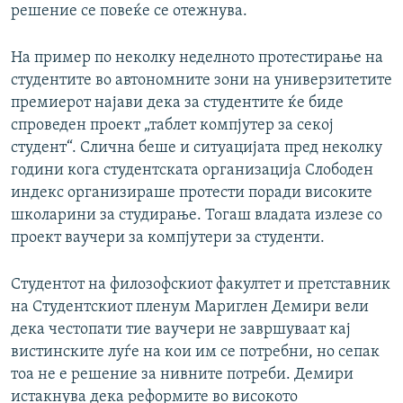
решение се повеќе се отежнува.
На пример по неколку неделното протестирање на
студентите во автономните зони на универзитетите
премиерот најави дека за студентите ќе биде
спроведен проект „таблет компјутер за секој
студент“. Слична беше и ситуацијата пред неколку
години кога студентската организација Слободен
индекс организираше протести поради високите
школарини за студирање. Тогаш владата излезе со
проект ваучери за компјутери за студенти.
Студентот на филозофскиот факултет и претставник
на Студентскиот пленум Мариглен Демири вели
дека честопати тие ваучери не завршуваат кај
вистинските луѓе на кои им се потребни, но сепак
тоа не е решение за нивните потреби. Демири
истакнува дека реформите во високото