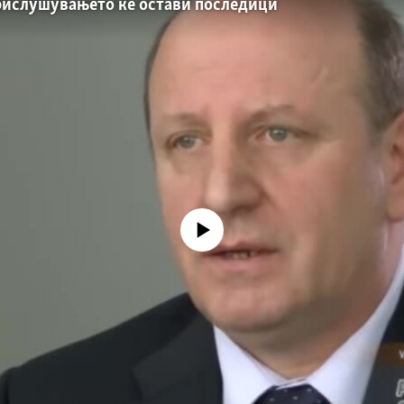
рислушувањето ќе остави последици
No media source currently available