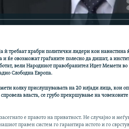
а ѝ требаат храбри политички лидери кои навистина ќ
а и ќе овозможат граѓаните полесно да дишат, а инст
аботат, вели Народниот правобранител Иџет Мемети во
адио Слободна Европа.
мети колку прислушувањата на 20 илјади лица, кои оп
 спровела власта, се грубо прекршување на човековите
ј засегнато е правото на приватност. Не случајно и меѓ
ашиот правен систем го гарантира истото и го сврстув