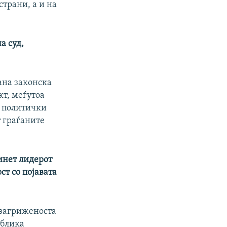
страни, а и на
а суд,
ана законска
кт, меѓутоа
и политички
т граѓаните
инет лидерот
т со појавата
 загриженоста
ублика