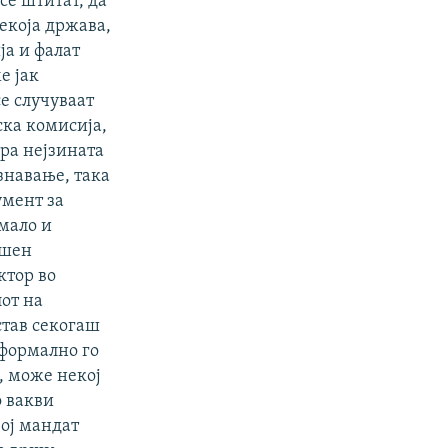
се штитат, да
екоја држава,
ја и фалат
е јак
е случуваат
ска комисија,
гра нејзината
знавање, така
умент за
имало и
ешен
ктор во
лот на
став секогаш
 формално го
а, може некој
о вакви
вој мандат