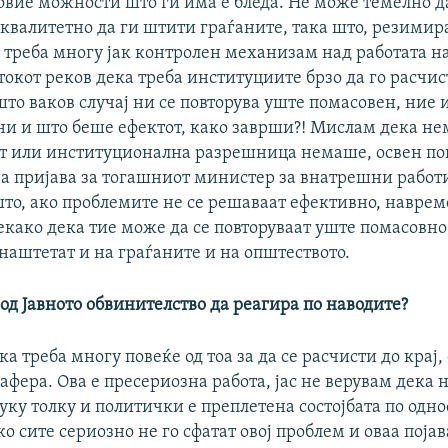
 овие можности што ги има е бледа. Не може темелно 
оквалитетно да ги штити граѓаните, така што, резимир
 треба многу јак контролен механизам над работата на
токот реков дека треба институциите брзо да го расчис
 што ваков случај ни се повторува уште помасовен, ние
ни и што беше ефектот, како заврши?! Мислам дека н
т или институционална разрешница немаше, освен п
а пријава за тогашниот министер за внатрешни работи
што, ако проблемите не се решаваат ефективно, наврем
екако дека тие може да се повторуваат уште помасовно
наштетат и на граѓаните и на општеството.
од Јавното обвинителство да реагира по наводите?
а треба многу повеќе од тоа за да се расчисти до крај, 
афера. Ова е пресериозна работа, јас не верувам дека 
уку толку и политички е преплетена состојбата по одно
ако сите сериозно не го сфатат овој проблем и оваа поја