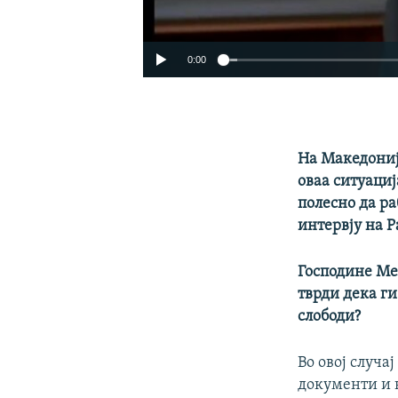
0:00
На Македониј
оваа ситуациј
полесно да р
интервју на Р
Господине Ме
тврди дека ги
слободи?
Во овој случа
документи и н