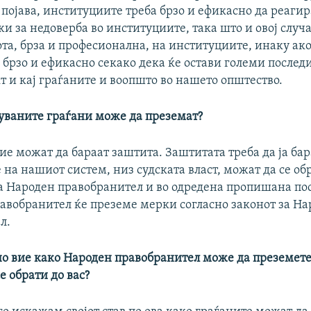
 појава, институциите треба брзо и ефикасно да реагира
и за недоверба во институциите, така што и овој случа
та, брза и професионална, на институциите, инаку ако
брзо и ефикасно секако дека ќе остави големи послед
т и кај граѓаните и воопшто во нашето општество.
ваните граѓани може да преземат?
ие можат да бараат заштита. Заштитата треба да ја бар
на нашиот систем, низ судската власт, можат да се обр
а Народен правобранител и во одредена пропишана по
авобранител ќе преземе мерки согласно законот за Н
л.
о вие како Народен правобранител може да преземете
се обрати до вас?