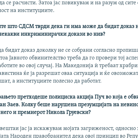
да се расчисти. Затоа јас повикувам и на разум од сите 
ост на институциите.
те што СДСМ тврди дека ги има може да бидат доказ н
некакви инкриминирачки докази во нив?
да бидат доказ доколку не се собрани согласно пропиш
тоа Јавното обвинителство треба да го провери тој аспе
аботите во овој случај. На Македонија ѝ требаат храбр
вистина ќе ја разрешат оваа ситуација и ќе овозможа
шат, а институциите полесно да работат.
ањето претходеше полициска акција Пуч во која е обв
ан Заев. Колку беше нарушена презумцијата на невинос
 него и премиерот Никола Груевски?
звештаи јас ја искажувам мојата загриженост, односно
јата Народен правобранител дека овој принцип во Реп