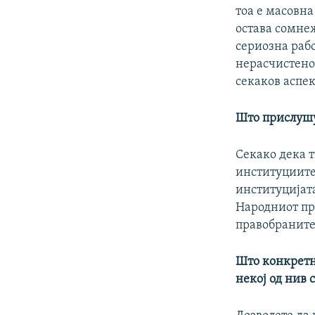
тоа е масовна
остава сомнеж
сериозна рабо
нерасчистено 
секаков аспек
Што прислушу
Секако дека т
институциите 
институцијат
Народниот пр
правобраните
Што конкретн
некој од нив 