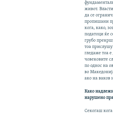
фундаменталн
живот. Власти
да се огранич
пропишани пр
кога, како, з
податоци ќе с
грубо прекршу
тоа прислушу
гледаме тоа е
човековите сл
по однос на о
во Македонија
ако на ваков
Како надлежн
нарушено пра
Секогаш кога