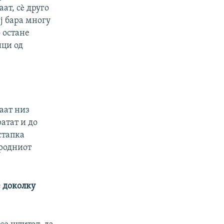
ат, сè друго
ј бара многу
 остане
ици од
аат низ
атат и до
стапка
ародниот
 доколку