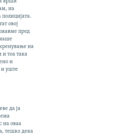
да врши
ам, на
 полицијата.
тат овој
 имавме пред
емаше
окренување на
 и тоа така
ено и
 и уште
еве да ја
нема
с на оваа
ва, тешко дека