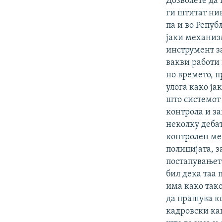
Дозволете да 
ги штитат нив
па и во Репу
јаки механиз
инструмент за
вакви работи 
но времето, п
улога како ја
што системот 
контрола и за
неколку деба
контролен мех
полицијата, з
постапувањет
бил дека таа 
има како тако
да прашува ко
кадровски ка