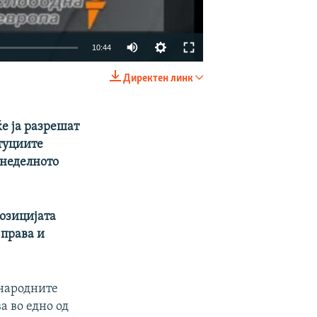
10:44
Директен линк
EMBED
SHARE
е ја разрешат
итуциите
 неделното
озицијата
 права и
ународните
а во едно од