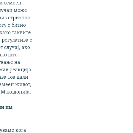
 и семеен
случаи може
 низ стриктно
гу е битно
 како таквите
а регулатива е
 случај, ако
ако што
ување на
имав реакција
ава тоа дали
семеен живот,
 Македонија.
ин им
руваме кога