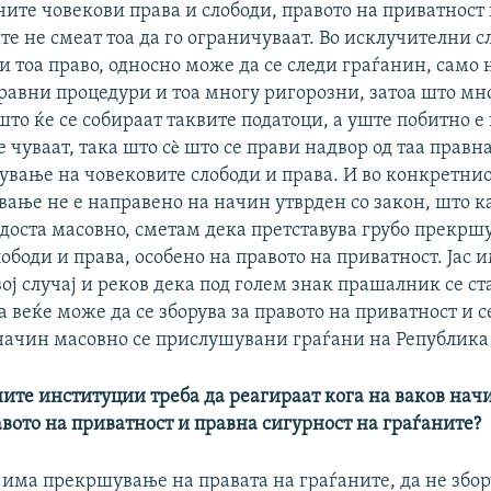
ите човекови права и слободи, правото на приватност
те не смеат тоа да го ограничуваат. Во исклучителни 
и тоа право, односно може да се следи граѓанин, само
авни процедури и тоа многу ригорозни, затоа што мно
ошто ќе се собираат таквите податоци, а уште побитно е
е чуваат, така што сè што се прави надвор од таа правн
вање на човековите слободи и права. И во конкретниот
вање не е направено на начин утврден со закон, што к
 доста масовно, сметам дека претставува грубо прекрш
ободи и права, особено на правото на приватност. Јас 
вој случај и реков дека под голем знак прашалник се ст
 веќе може да се зборува за правото на приватност и 
 начин масовно се прислушувани граѓани на Република
ите институции треба да реагираат кога на ваков нач
вото на приватност и правна сигурност на граѓаните?
 има прекршување на правата на граѓаните, да не збо