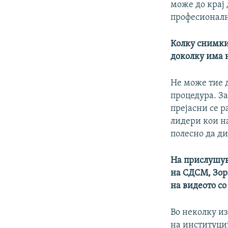
може до крај 
професионалн
Колку снимки
доколку има 
Не може тие 
процедура. За
прејасни се р
лидери кои на
полесно да ди
На прислушув
на СДСМ, Зор
на видеото со
Во неколку и
на институци