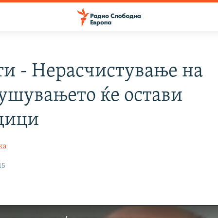
и - Нерасчистување на
ушувањето ќе остави
дици
ка
15