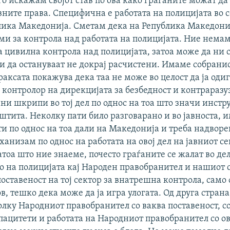
го искажам својот став по ова како граѓаните можат да 
ните права. Специфична е работата на полицијата во с
блика Македонија. Сметам дека на Република Македони
ми за контрола над работата на полицијата. Ние немам
 цивилна контрола над полицијата, затоа може да ни с
и да остануваат не докрај расчистени. Имаме собрани
раксата покажува дека таа не може во целост да ја оди
к контролор на дирекцијата за безбедност и контраразу
ни шкрипи во тој дел по однос на тоа што значи инстр
штита. Неколку пати било разговарано и во јавноста, 
ти по однос на тоа дали на Македонија и треба надвор
анизам по однос на работата на овој дел на јавниот се
атоа што ние знаеме, почесто граѓаните се жалат во де
о на полицијата кај Народен правобранител и нашиот 
поставеност на тој сектор за внатрешна контрола, само
в, тешко дека може да ја игра улогата. Од друга стран
лку Народниот правобранител со ваква поставеност, с
пацитети и работата на Народниот правобранител со о