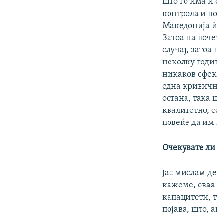
што го има и
контрола и п
Македонија ѝ
Затоа на поче
случај, затоа
неколку годи
никаков ефек
една кривичн
остана, така 
квалитетно, с
повеќе да им 
Очекувате ли 
Јас мислам дек
кажеме, оваа 
капацитети, т
појава, што, 