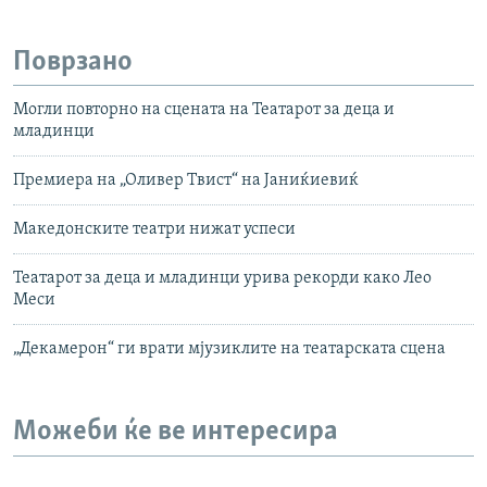
Поврзано
Могли повторно на сцената на Театарот за деца и
младинци
Премиера на „Оливер Твист“ на Јаниќиевиќ
Македонските театри нижат успеси
Театарот за деца и младинци урива рекорди како Лео
Меси
„Дeкамерон“ ги врати мјузиклите на театарската сцена
Можеби ќе ве интересира