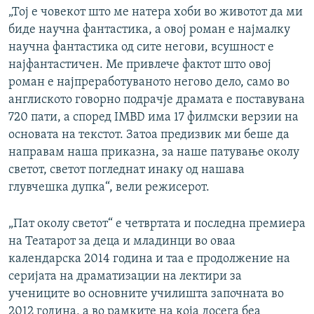
„Тој е човекот што ме натера хоби во животот да ми
биде научна фантастика, а овој роман е најмалку
научна фантастика од сите негови, всушност е
најфантастичен. Ме привлече фактот што овој
роман е најпреработуваното негово дело, само во
англиското говорно подрачје драмата е поставувана
720 пати, а според IMBD има 17 филмски верзии на
основата на текстот. Затоа предизвик ми беше да
направам наша приказна, за наше патување околу
светот, светот погледнат инаку од нашава
глувчешка дупка“, вели режисерот.
„Пат околу светот“ е четвртата и последна премиера
на Театарот за деца и младинци во оваа
календарска 2014 година и таа е продолжение на
серијата на драматизации на лектири за
учениците во основните училишта започната во
2012 година, а во рамките на која досега беа