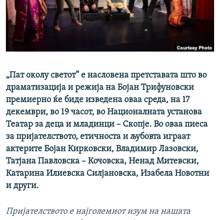
РСЕ веб страници
„Пат околу светот“ е насловена претставата што во
драматизација и режија на Бојан Трифуновски
премиерно ќе биде изведена оваа среда, на 17
декември, во 19 часот, во Националната установа
Театар за деца и младинци – Скопје. Во оваа пиеса
за пријателството, етичноста и љубовта играат
актерите Бојан Кирковски, Владимир Лазовски,
Татјана Павловска – Кочовска, Ненад Митевски,
Катарина Илиевска Силјановска, Изабела Новотни
и други.
Пријателството е најголемиот изум на нашата