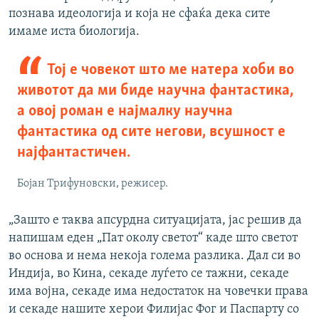
познава идеологија и која не сфаќа дека сите
имаме иста биологија.
Тој е човекот што ме натера хоби во
животот да ми биде научна фантастика,
а овој роман е најмалку научна
фантастика од сите негови, всушност е
најфантастичен.
Бојан Трифуновски, режисер.
„Зашто е таква апсурдна ситуацијата, јас решив да
напишам еден „Пат околу светот“ каде што светот
во основа и нема некоја голема разлика. Дал си во
Индија, во Кина, секаде луѓето се тажни, секаде
има војна, секаде има недостаток на човечки права
и секаде нашите херои Филијас Фог и Паспарту со