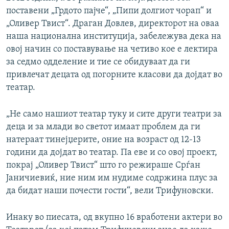
поставени „Грдото пајче“, „Пипи долгиот чорап“ и
„Оливер Твист“. Драган Довлев, директорот на оваа
наша национална институција, забележува дека на
овој начин со поставување на четиво кое е лектира
за седмо одделение и тие се обидуваат да ги
привлечат децата од погорните класови да дојдат во
театар.
„Не само нашиот театар туку и сите други театри за
деца и за млади во светот имаат проблем да ги
натераат тинејџерите, оние на возраст од 12-13
години да дојдат во театар. Па еве и со овој проект,
покрај „Оливер Твист“ што го режираше Срѓан
Јаничиевиќ, ние ним им нудиме содржина плус за
да бидат наши почести гости“, вели Трифуновски.
Инаку во пиесата, од вкупно 16 вработени актери во