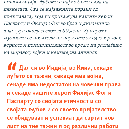
цивилизација. Љубовта е најмоќната сила на
планетата. Ова се најважните пораки од
претставата, која ги прикажува нашите херои
Паспарту и Филијас Фог во брза и динамична
авантура околу светот за 80 дена. Хуморот и
музиката се носители на пораките за одговорност,
верност и принципиелност во време на распаѓање
на моралот, војни и неизмерна алчност.
Дал си во Индија, во Кина, секаде
луѓето се тажни, секаде има војна,
секаде има недостаток на човечки права
и секаде нашите херои Филијас Фог и
Паспарту со својата етичност и со
својата љубов и со своето пријателство
се обидуваат и успеваат да свртат нов
лист на тие тажни и од различни работи