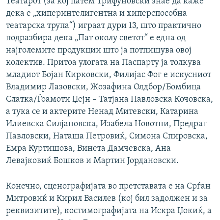
Театарот (за кој патем Трифуновски знае да каже
дека е „хиперинтелигентна и хиперспособна
театарска трупа“) играат дури 13, што практично
подразбира дека „Пат околу светот“ е една од
најголемите продукции што ја потпишува овој
колектив. Притоа улогата на Паспарту ја толкува
младиот Бојан Кирковски, Филијас Фог е искусниот
Владимир Лазовски, Жозафина Олдбор/Бомбица
Слатка/Ѓоамоти Џејн – Татјана Павловска Кочовска,
а тука се и актерите Ненад Митевски, Катарина
Илиевска Силјановска, Изабела Новотни, Предраг
Павловски, Наташа Петровиќ, Симона Спировска,
Емра Куртишова, Винета Дамчевска, Ана
Левајковиќ Бошков и Мартин Јордановски.
Конечно, сценографијата во претставата е на Срѓан
Митровиќ и Кирил Василев (кој бил задолжен и за
реквизитите), костимографијата на Искра Џокиќ, а