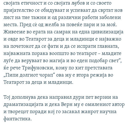
својата етичност и со својата љубов и со своето
пријателство се обидуваат и успеваат да свртат нов
лист на тие тажни и од различни работи заболени
места. Пред сè од желба за повеќе пари и за моќ.
Живееме во ерата на самрак на една цивилизација
и овде во Театарот за деца и младинци е најважно
на почетокот да се фати и да се испрати главната,
најважната порака воопшто во театарот – младите
луѓе да веруваат во магија и во еден подобар свет“,
ќе рече Трифуновски, кому по хит претставата
„Пипи долгиот чорап“ ова му е втора режија во
Театарот за деца и младинци.
Тој дополнува дека направил дури пет верзии на
драматизацијата и дека Верн му е омилениот автор
и творецот поради кој го засакал жанрот научна
фантастика.