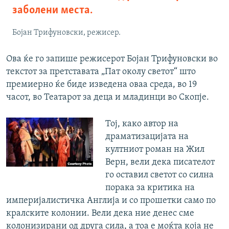
заболени места.
Бојан Трифуновски, режисер.
Ова ќе го запише режисерот Бојан Трифуновски во
текстот за претставата „Пат околу светот“ што
премиерно ќе биде изведена оваа среда, во 19
часот, во Театарот за деца и младинци во Скопје.
Тој, како автор на
драматизацијата на
култниот роман на Жил
Верн, вели дека писателот
го оставил светот со силна
порака за критика на
империјалистичка Англија и со прошетки само по
кралските колонии. Вели дека ние денес сме
колонизирани од друга сила, а тоа е моќта која не