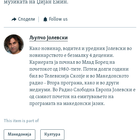
музиката на Џијан Емин.
Сподели
Follow us
Љупчо Јолевски
Како новинар, водител и уредник Јолевски во
новинарството е безмалку 4 децении.
Кариерата ја почнал во Млад Борец на
почетокот од 1980-тите. Потем долги години
бил во Телевизија Скопје и во Македонското
радио - Втора програма, како и во други
медиуми. Во Радио Слободна Европа Јолевски е
од самиот почеток на емитувањето на
програмата на македонски јазик.
This item is part of
Македонија
Култура