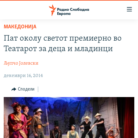
Достапни
линкови
Оди
МАКЕДОНИЈА
на
МАКЕДОНИЈА
Пат околу светот премиерно во
содржината
СВЕТ
Оди
Театарот за деца и младинци
ВИЗУЕЛНО
на
главната
Љупчо Јолевски
ВЕСТИ
навигација
декември 16, 2014
ШТО ТРЕБА ДА ЗНАЕТЕ
Премини
на
ПРИЈАВИ СЕ ЗА ЊУЗЛЕТЕР
Сподели
пребарување
ПОДКАСТ ЗОШТО?
СЛЕДЕТЕ НЕ