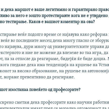
 и дека маршот е ваше легитимно и гарантирано право
ливо за него е зошто протестиравте кога не е утврдено 
но тестирање. Каков е вашиот коментар на ова?
стирање веќе подолго време се најавува како реформа 
а веќе во последните месец дена многу гласно се зборув
го најавува, дури многу од универзитетските управи д
кстерното и ние не можеме да влеземе во таа игра, да
т, па за отпосле да реагираме, бидејќи ќе биде доцна.
кога гледаме дека има тенденција на кршење на Устав
конот за високо образование, на рушење на автономиј
т, мораме превентивно да реагираме.
шот изостанаа повеќето од професорите?
 искрено сметам дека професорите како научни работни
интелектуалци имаат пред се морална одговорност да 