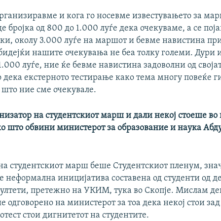
организиравме и кога го носевме известувањето за ма
 бројка од 800 до 1.000 луѓе дека очекуваме, а се поја
ки, околу 3.000 луѓе на маршот и бевме навистина пр
идејќи нашите очекувања не беа толку големи. Дури и 
1.000 луѓе, ние ќе бевме навистина задоволни од своја
о дека екстерното тестирање како тема многу повеќе г
 што ние сме очекувале.
низатор на студентскиот марш и дали некој стоеше во
ко што обвини министерот за образование и наука Аб
на студентскиот марш беше Студентскиот пленум, зна
 е неформална иницијатива составена од студенти од д
ултети, претежно на УКИМ, тука во Скопје. Мислам де
 одговорено на министерот за тоа дека некој стои зад
отест стои дигнитетот на студентите.