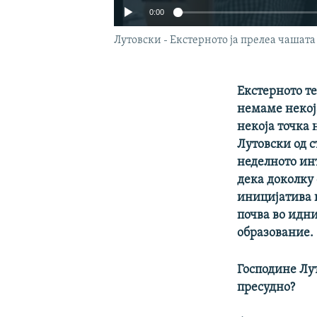
0:00
Лутовски - Екстерното ја прелеа чашата
Екстерното те
немаме некоја
некоја точка 
Лутовски од 
неделното инт
дека доколку 
иницијатива 
почва во идн
образование.
Господине Лут
пресудно?