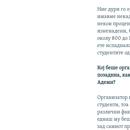
Ние дури го 
имавме некаде
некои процен
изненадени, б
околу 800 до 
ете испаднал
студентите од
Кој беше орга
позадина, ка
Адеми?
Организатор 
студенти, тоа
различни фак
еднаш му беше
зад самиот пр