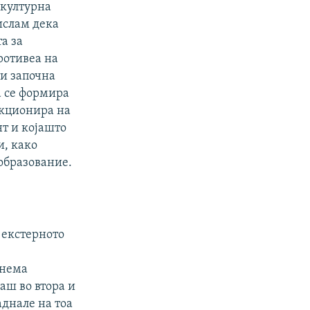
 културна
ислам дека
а за
ротивеа на
ти започна
а се формира
нкционира на
т и којашто
и, како
 образование.
 екстерното
 нема
аш во втора и
аднале на тоа