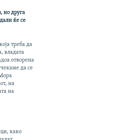
, но друга
дали ќе се
која треба да
а, владата
адоа отворена
 чекаме да се
 Мора
от, на
ата на
ци, како
дадат