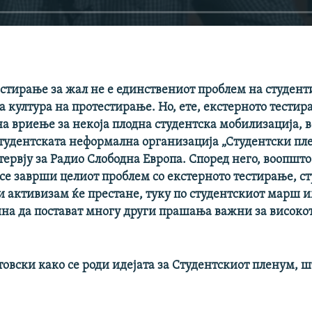
стирање за жал не е единствениот проблем на студент
 култура на протестирање. Но, ете, екстерното тести
на вриење за некоја плодна студентска мобилизација, 
студентската неформална организација „Студентски пл
ервју за Радио Слободна Европа. Според него, воопшто
се заврши целиот проблем со екстерното тестирање, с
и активизам ќе престане, туку по студентскиот марш 
ина да постават многу други прашања важни за високо
овски како се роди идејата за Студентскиот пленум, 