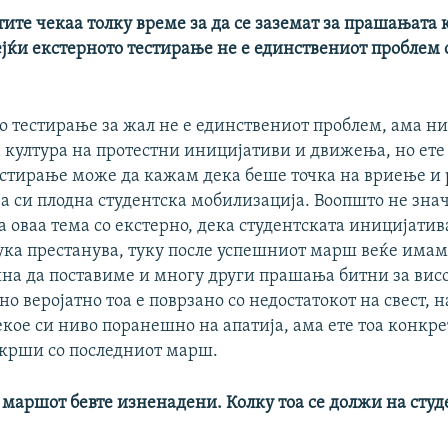
ите чекаа толку време за да се заземат за прашањата 
ејќи екстерното тестирање не е единствениот проблем 
то тестирање за жал не е единствениот проблем, ама н
 култура на протестни иницијативи и движења, но ете 
естирање може да кажам дека беше точка на вриење и
ја си плодна студентска мобилизација. Воопшто не знач
 оваа тема со екстерно, дека студентската иницијатив
ука престанува, туку после успешниот марш веќе имам
ина да поставиме и многу други прашања битни за вис
но веројатно тоа е поврзано со недостатокот на свест, 
екое си ниво поранешно на апатија, ама ете тоа конкре
 скрши со последниот марш.
 маршот бевте изненадени. Колку тоа се должи на студ