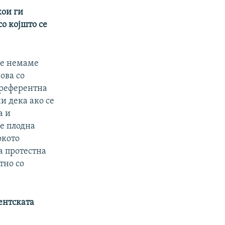
кои ги
со којшто се
ие немаме
ова со
 референтна
и дека ако се
а и
е плодна
окото
на протестна
тно со
ентската