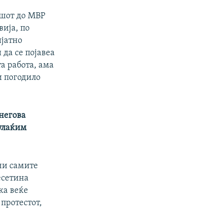
ршот до МВР
вија, по
ијатно
да се појавеа
та работа, ама
и погодило
 негова
дулаќим
чи самите
есетина
ка веќе
 протестот,