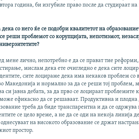
втора година, би изгубиле право после да студираат на
 дека со него ќе се подобри квалитетот на образование
 се реши проблемот со корупцијата, непотизмот, неза
ниверзитетите?
д мене лично, непотребно е да се прават тие реформи,
стирање, мислам дека ете очигледно е дека сите лоцир
удентите, сите лоцираме дека има некаков проблем со 
о Македонија и нормално за да се реши тој проблем, м
а си јавна дебата, за да прво се лоцираат проблемите к
 може ефикасно да се решаваат. Продуктивна и плодна 
зование треба да биде транспарентна и да се одржува
нтите се цело време, а не да се оди на некоја линија д
 однесуваат на високото образование се држат настран
киот простор.