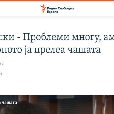
ски - Проблеми многу, а
рното ја прелеа чашата
ка
14
а чашата