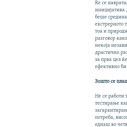
Ќе се наврат
иницијатива 
беше средина
екстрерното 
тоа и природн
разговор како
некоја незав
драстично ра
за прва цел ќ
ефективно би 
Зошто се пла
Не се работи 
тестирање ка
загарантиран
потреба, висо
еднаш во четв