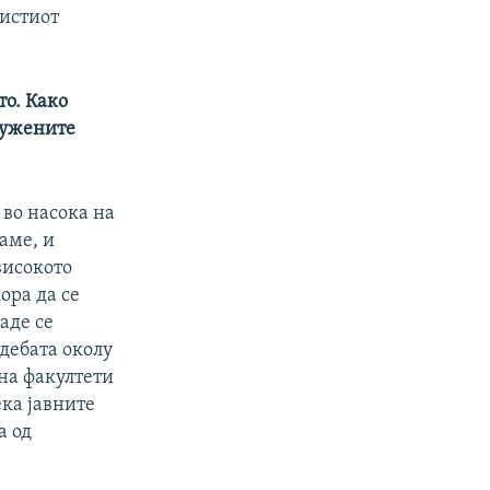
 истиот
то. Како
служените
 во насока на
аме, и
високото
ора да се
аде се
дебата околу
 на факултети
ека јавните
а од