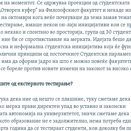
ам на моментот. Се одржуваа проекции од студентската
„Отворен куфер“ на Филозофскиот факултет и некаде м
 на октомври кога веќе почнуваше да зема замав темат
тестирање, имаше некои он-лајн иницијативи кои се п
о некако и спонтано во просторија, група од 30 студен
 ние би се спротивставиле на мерката. Идејата беше д
исна и неформална студентска иницијатива која ќе фу
злични принципи од постоечкиот Студентски парламен
е има да оформи јадро на што е можно повеќе факултет
се бореле против новите измени на законот за високо
шите од екстерното тестирање?
тука дека ние од нешто се плашиме, туку сметаме дека
ко мерка прави директен упад во уставно и законски
ата автономија на универзитетот, значи сметаме дека
кото образование не е задолжително, нема потреба едн
рта година да се тестираат студенти, кои доколку би п