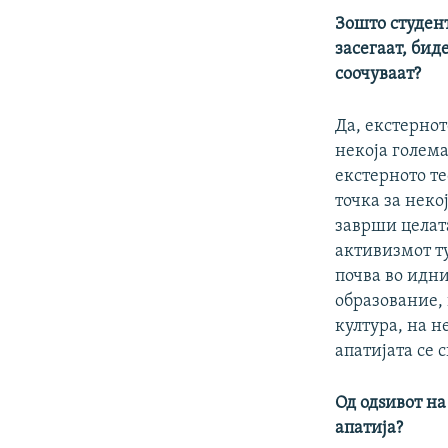
Зошто студент
засегаат, бид
соочуваат?
Да, екстерно
некоја голема
екстерното т
точка за неко
заврши целата
активизмот т
почва во идн
образование, 
култура, на н
апатијата се
Од одѕивот на
апатија?