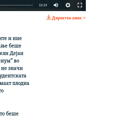
10:24
Директен линк
EMBED
SHARE
ите и ние
рање беше
вели Дејан
енум“ во
 не значи
тудентската
имаат плодна
то
што беше