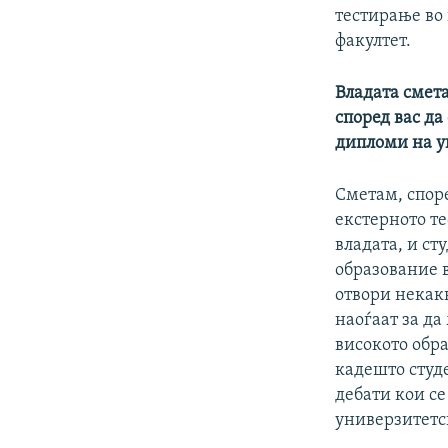
тестирање во 
факултет.
Владата смета
според вас да
дипломи на у
Сметам, споре
екстерното те
владата, и ст
образование в
отвори некакв
наоѓаат за да
високото обра
кадешто студе
дебати кои се
универзитетс