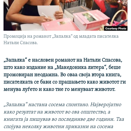
РСЕ веб страници
Промоција на романот „Запалка“ од младата писателка
Натали Спасова.
„Запалка“ е насловен романот на Натали Спасова,
што како издание на „Македоника литера“, беше
промовиран неодамна. Во оваа своја втора книга,
писателката се бави со прашањето како животот ги
менува луѓето и како тие го менуваат животот.
„Запалка“ настана сосема спонтано. Најверојатно
како резултат на животот во ова општество, а
книгата ја пишував во последниве две години. Таа
спојува неколку животни приказни на сосема