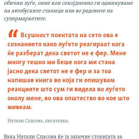
обични луѓе, оние кои секојдневно ги одминуваме
на автобуските станици или во редовите на
супермаркетите.
Всушност поентата на сето ова е
сознанието како луѓето реагираат кога
ќе разберат дека светот не е фер. Мене
многу тешко ми беше кога ми стана
јасно дека светот не е фер и за тоа
напишав книга во која ги опишувам
реакциите што сум ги видела во луѓето
околу мене, во ова општество во кое што
живеам.
Натали Спасова, писателка.
Вака Натали Спасова ќе ја започне сторијата за