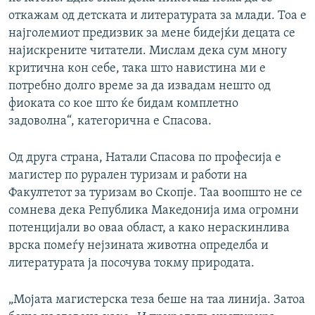
откажам од детската и литературата за млади. Тоа е
најголемиот предизвик за мене бидејќи децата се
најискрените читатели. Мислам дека сум многу
критична кон себе, така што навистина ми е
потребно долго време за да извадам нешто од
фиоката со кое што ќе бидам комплетно
задоволна“, категорична е Спасова.
Од друга страна, Натали Спасова по професија е
магистер по рурален туризам и работи на
Факултетот за туризам во Скопје. Таа воопшто не се
сомнева дека Република Македонија има огромни
потенцијали во оваа област, а како нераскинлива
врска помеѓу нејзината животна определба и
литературата ја посочува токму природата.
„Мојата магистерска теза беше на таа линија. Затоа