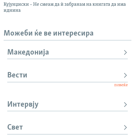
Кујунџиски – Не смеам да ѝ забранам на книгата да има
иднина
Можеби ќе ве интересира
Македонија
Вести
повеќе
Интервју
Свет