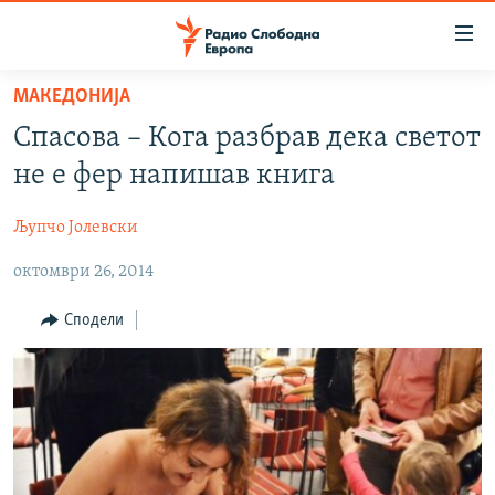
Достапни
линкови
Оди
МАКЕДОНИЈА
на
МАКЕДОНИЈА
Спасова – Кога разбрав дека светот
содржината
СВЕТ
Оди
не е фер напишав книга
ВИЗУЕЛНО
на
главната
Љупчо Јолевски
ВЕСТИ
навигација
октомври 26, 2014
ШТО ТРЕБА ДА ЗНАЕТЕ
Премини
на
ПРИЈАВИ СЕ ЗА ЊУЗЛЕТЕР
Сподели
пребарување
ПОДКАСТ ЗОШТО?
СЛЕДЕТЕ НЕ