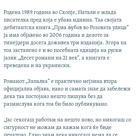
Родена 1989 година во Скопје, Натали е млада
писателка пред која е убава иднина. Таа својата
дебитантска книга „Прва љубов во Розовата улица“
ја има објавено во 2006 година и делото за
тинејџери досега доживеа три изданија. Згора на
тоа застапено е и во посебната едиција на руски
јазик „Десет романи на 21 век“, а книгата е
преведена и на украински.
Романот „Запалка“ е практично нејзина втора
официјална објава, иако и самата знае да забележи
дека таа постојано нешто пишува без да
размислува кога тоа би било публикувано.
„Јас секогаш работам на нешто ново, но никогаш со
сигурност не можам да кажам кога ќе биде
печатено. Едно знам дека никогаш нема да се