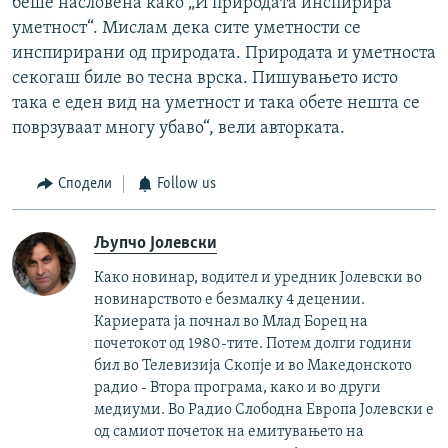
беше насловена како „И природата инспирира
уметност“. Мислам дека сите уметности се
инспирирани од природата. Природата и уметноста
секогаш биле во тесна врска. Пишувањето исто
така е еден вид на уметност и така обете нешта се
поврзуваат многу убаво“, вели авторката.
Сподели
Follow us
Љупчо Јолевски
Како новинар, водител и уредник Јолевски во
новинарството е безмалку 4 децении.
Кариерата ја почнал во Млад Борец на
почетокот од 1980-тите. Потем долги години
бил во Телевизија Скопје и во Македонското
радио - Втора програма, како и во други
медиуми. Во Радио Слободна Европа Јолевски е
од самиот почеток на емитувањето на