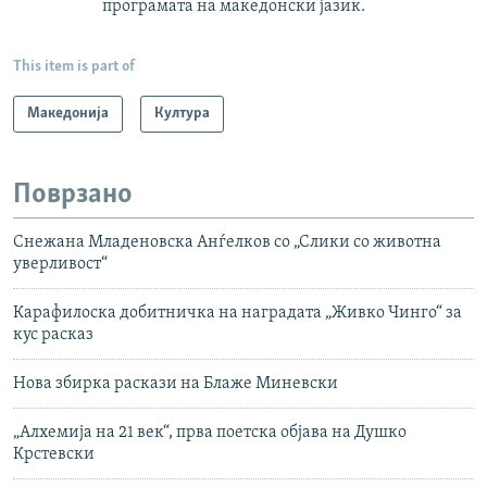
програмата на македонски јазик.
This item is part of
Македонија
Култура
Поврзано
Снежана Младеновска Анѓелков со „Слики со животна
уверливост“
Карафилоска добитничка на наградата „Живко Чинго“ за
кус расказ
Нова збирка раскази на Блаже Миневски
„Алхемија на 21 век“, прва поетска објава на Душко
Крстевски