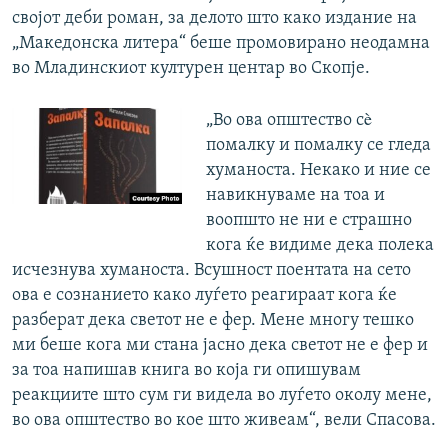
својот деби роман, за делото што како издание на
„Македонска литера“ беше промовирано неодамна
во Младинскиот културен центар во Скопје.
„Во ова општество сè
помалку и помалку се гледа
хуманоста. Некако и ние се
навикнуваме на тоа и
воопшто не ни е страшно
кога ќе видиме дека полека
исчезнува хуманоста. Всушност поентата на сето
ова е сознанието како луѓето реагираат кога ќе
разберат дека светот не е фер. Мене многу тешко
ми беше кога ми стана јасно дека светот не е фер и
за тоа напишав книга во која ги опишувам
реакциите што сум ги видела во луѓето околу мене,
во ова општество во кое што живеам“, вели Спасова.