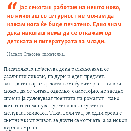
Јас секогаш работам на нешто ново,
но никогаш со сигурност не можам да
кажам кога ќе биде печатено. Едно знам
дека никогаш нема да се откажам од
детската и литературата за млади.
Натали Спасова, писателка.
Писателката појаснува дека раскажувачи се
различни ликови, па дури и еден предмет,
запалката која е врската помеѓу сите раскази кои
можат да се читаат одделно, самостојно, но заедно
споени ја доловуваат поентата на романот - како
животот ги менува луѓето и како луѓето го
менуваат животот. Така, вели таа, за едни среќа е
скитничкиот живот, за други самотијата, а за некои
дури и смртта.