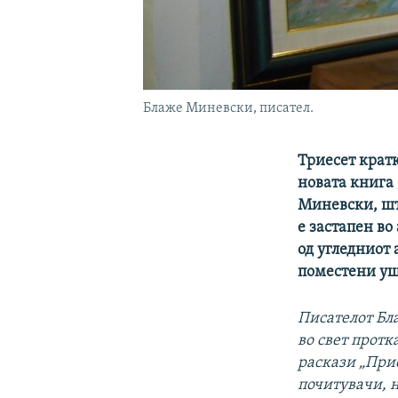
Блаже Миневски, писател.
Триесет крат
новата книга
Миневски, шт
е застапен во
од угледниот 
поместени уш
Писателот Бл
во свет протк
раскази „При
почитувачи, н