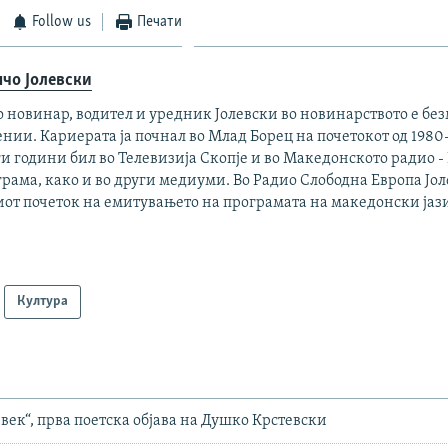
Follow us
Печати
чо Јолевски
 новинар, водител и уредник Јолевски во новинарството е без
нии. Кариерата ја почнал во Млад Борец на почетокот од 1980
и години бил во Телевизија Скопје и во Македонското радио -
рама, како и во други медиуми. Во Радио Слободна Европа Јол
иот почеток на емитувањето на програмата на македонски јаз
Култура
 век“, прва поетска објава на Душко Крстевски