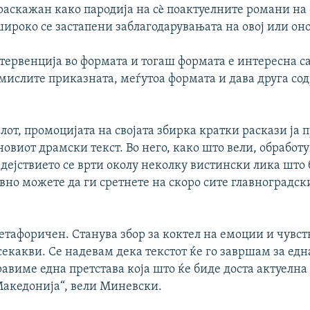
раскажан како пародија на сè поактуелните романи на с
ироко се застапени заблагодарувањата на овој или оно
тервенција во формата и тогаш формата е интересна са
смислите приказната, меѓутоа формата и дава друга со
лот, промоцијата на својата збирка кратки раскази ја 
новиот драмски текст. Во него, како што вели, обработ
дејствието се врти околу неколку вистински лика што
вно можете да ги сретнете на скоро сите главноградск
етафоричен. Станува збор за коктел на емоции и чувст
екакви. Се надевам дека текстот ќе го завршам за едн
авиме една претстава која што ќе биде доста актуелна 
акедонија“, вели Миневски.