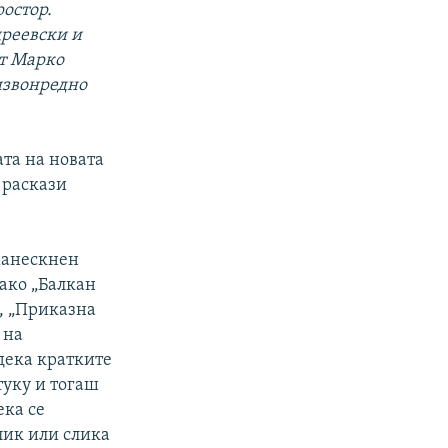
ростор.
дреевски и
от Марко
извонредно
ата на новата
 раскази
оманескнен
како „Балкан
“, „Приказна
 на
 дека кратките
туку и тогаш
ека се
 лик или слика