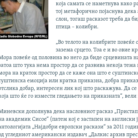
која самата се наметнува како р
тој метафорично појаснува дека 
слон, тогаш расказот треба да б
птица – колибри.
„Во телото на колибрите повеќе 
зазема срцето. Тоа е и во овие к
Мора повеќе од половина во него да биде срцевината н
затоа што тука нема простор да се развива некоја тема 
мора на краток простор да се каже она што е суштинск
суштинска емоција или кратка приказна, добра приказ
отслика добар, интересен лик кој што раскажува. Да се
која што ќе го измести гледањето на приказната“, вели
Миневски дополнува дека насловниот расказ „Пристап
на академик Сисое“ (патем кој е застапен на англиски 
антологијата „Најдобри европски раскази“ за 2011 годи
од угледниот американски издавач „Далкис архив прес“