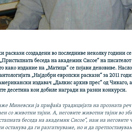
ки раскази создадени во последниве неколку години се
 „Пристапната беседа на академик Сисое“ на писателот
о како издание на „Матица“ се појави деновиве. Насл
 антологијата „Најдобри европски раскази“ за 2011 годи
американски издавач „Далкис архив прес“ од Чикаго, а 
те десетина кои добиле награди на разни конкурси.
аже Миневски ја прифаќа традицијата на прозната реч 
аен со животни тајни. А, неговите животни тајни во зб
стапната беседа на академик Сисое“, нам на неговите 
и останува да ги разгатнуваме, но и да претпоставувам