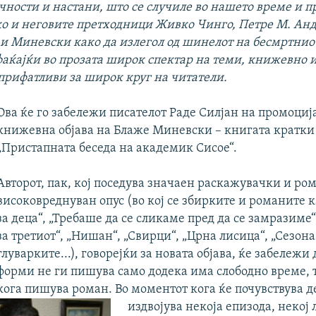
ности и настани, што се случиле во нашето време и п
ко и неговите претходници Живко Чинго, Петре М. Ан
 и Миневски како да излегол од шинелот на бесмртни
фаќајќи во прозата широк спектар на теми, книжевно 
прифатливи за широк круг на читатели.
Ова ќе го забележи писателот Раде Силјан на промоциј
книжевна објава на Блаже Миневски – книгата кратки
„Пристапната беседа на академик Сисое“.
Авторот, пак, кој поседува значаен раскажувачки и р
високовреднуван опус (во кој се збирките и романите 
за деца“, „Требаше да се сликаме пред да се замразиме
за третиот“, „Нишан“, „Свирци“, „Црна лисица“, „Сезона
глуварките...), говорејќи за новата објава, ќе забележи
форми не ги пишува само додека има слободно време, 
кога пишува роман. Во моментот кога ќе почувствува д
издвојува некоја епизода, некој