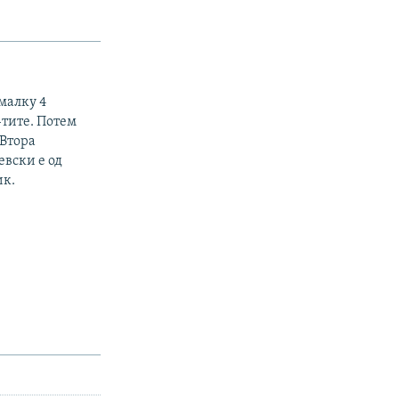
малку 4
-тите. Потем
 Втора
евски е од
ик.