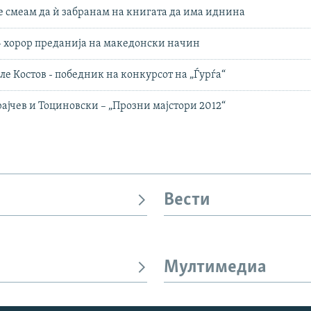
е смеам да ѝ забранам на книгата да има иднина
 хорор преданија на македонски начин
ле Костов - победник на конкурсот на „Ѓурѓа“
рајчев и Тоциновски – „Прозни мајстори 2012“
Вести
Мултимедиа