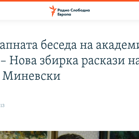
апната беседа на академ
 – Нова збирка раскази н
 Миневски
и
013