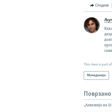
Сподели
Љуп
Како
деце
долг
прог
сам
This item is part of
Македонија
Поврзано
„Алхемија на 21