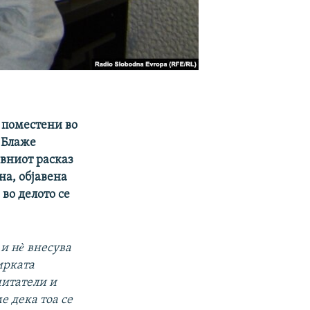
 поместени во
 Блаже
овниот расказ
на, објавена
во делото се
и нè внесува
ирката
читатели и
е дека тоа се