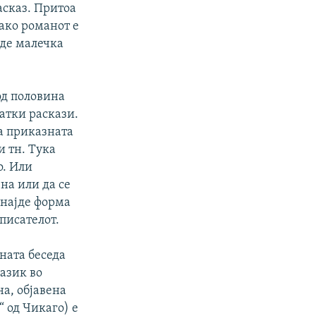
асказ. Притоа
ако романот е
иде малечка
од половина
ратки раскази.
а приказната
и тн. Тука
о. Или
на или да се
 најде форма
 писателот.
ната беседа
јазик во
на, објавена
 од Чикаго) е