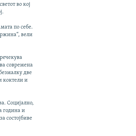
ветот во кој
ј.
мата по себе.
држина“, вели
пречекува
ува современа
 безмалку две
и коктели и
ва. Социјално,
а година и
за состојбиве