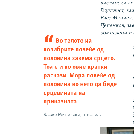
вистински лич
Всушност, ка
Васе Манчев,
Цепенков, за
обмислени и 
Во телото на
колибрите повеќе од
половина зазема срцето.
Тоа е и во овие кратки
раскази. Мора повеќе од
половина во него да биде
срцевината на
приказната.
Блаже Миневски, писател.