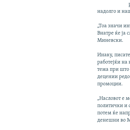
надолго и наш
„Тоа значи ин
Внатре ќе ја 
Миневски.
Инаку, писате
работејќи на 
тема при што 
децении редо
промоции.
„Насловот е м
политички и с
потем ќе напр
денешни во М