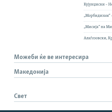
Кујунџиски – Н
„Морбидизам“ -
„Мисија“ на Ми
Алаѓозовски, К
Можеби ќе ве интересира
Македонија
Свет