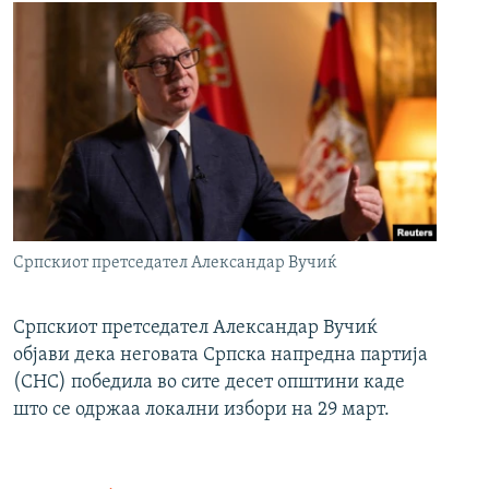
Српскиот претседател Александар Вучиќ
Српскиот претседател Александар Вучиќ
објави дека неговата Српска напредна партија
(СНС) победила во сите десет општини каде
што се одржаа локални избори на 29 март.