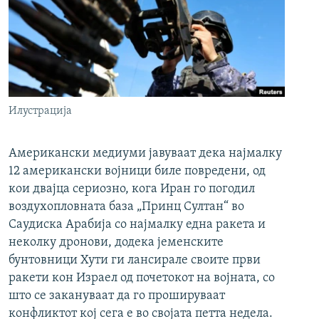
Илустрација
Американски медиуми јавуваат дека најмалку
12 американски војници биле повредени, од
кои двајца сериозно, кога Иран го погодил
воздухопловната база „Принц Султан“ во
Саудиска Арабија со најмалку една ракета и
неколку дронови, додека јеменските
бунтовници Хути ги лансирале своите први
ракети кон Израел од почетокот на војната, со
што се закануваат да го прошируваат
конфликтот кој сега е во својата петта недела.