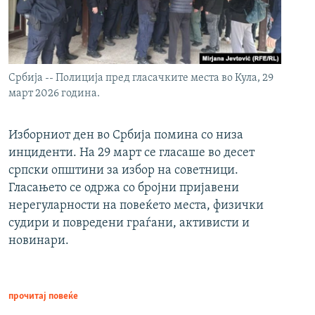
Србија -- Полиција пред гласачките места во Кула, 29
март 2026 година.
Изборниот ден во Србија помина со низа
инциденти. На 29 март се гласаше во десет
српски општини за избор на советници.
Гласањето се одржа со бројни пријавени
нерегуларности на повеќето места, физички
судири и повредени граѓани, активисти и
новинари.
прочитај повеќе