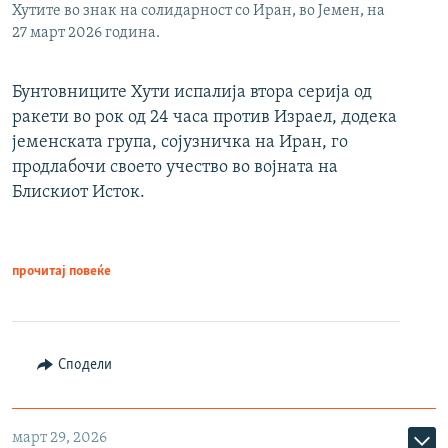
Хутите во знак на солидарност со Иран, во Јемен, на
27 март 2026 година.
Бунтовниците Хути испалија втора серија од
ракети во рок од 24 часа против Израел, додека
јеменската група, сојузничка на Иран, го
продлабочи своето учество во војната на
Блискиот Исток.
прочитај повеќе
Сподели
март 29, 2026