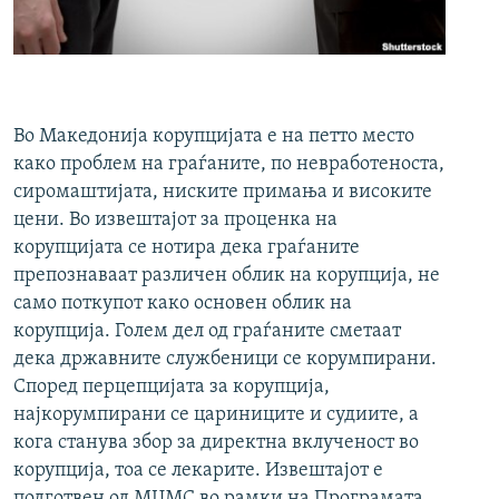
РСЕ веб страници
Во Македонија корупцијата е на петто место
како проблем на граѓаните, по невработеноста,
сиромаштијата, ниските примања и високите
цени. Во извештајот за проценка на
корупцијата се нотира дека граѓаните
препознаваат различен облик на корупција, не
само поткупот како основен облик на
корупција. Голем дел од граѓаните сметаат
дека државните службеници се корумпирани.
Според перцепцијата за корупција,
најкорумпирани се цариниците и судиите, а
кога станува збор за директна вклученост во
корупција, тоа се лекарите. Извештајот е
подготвен од МЦМС во рамки на Програмата