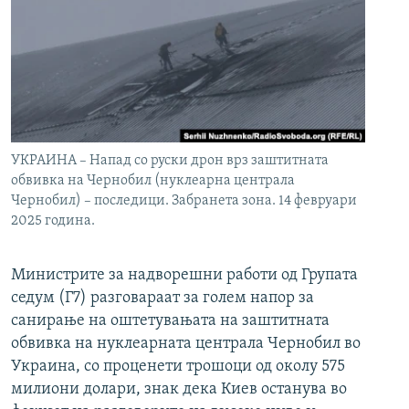
УКРАИНА – Напад со руски дрон врз заштитната
обвивка на Чернобил (нуклеарна централа
Чернобил) – последици. Забранета зона. 14 февруари
2025 година.
Министрите за надворешни работи од Групата
седум (Г7) разговараат за голем напор за
санирање на оштетувањата на заштитната
обвивка на нуклеарната централа Чернобил во
Украина, со проценети трошоци од околу 575
милиони долари, знак дека Киев останува во