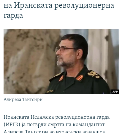
на Иранската револуционерна
гарда
Алиреза Тангсири
Иранската Исламска револуционерна гарда
(ИРГК) ја потврди смртта на командантот
Алиреза Тангсири во израелски воздушен