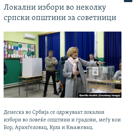
Локални избори во неколку
српски општини за советници
Денеска во Србија се одржуваат локални
избори во повеќе општини и градови, меѓу кои
Бор, Аранѓеловац, Кула и Књажевац.