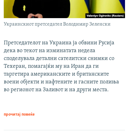
Украинскиот претседател Володимир Зеленски
Претседателот на Украина ја обвини Русија
дека во текот на изминатата недела
споделувала детални сателитски снимки со
Техеран, помагајќи му на Иран да ги
таргетира американските и британските
воени објекти и нафтените и гасните полиња
во регионот на Заливот и на други места.
прочитај повеќе