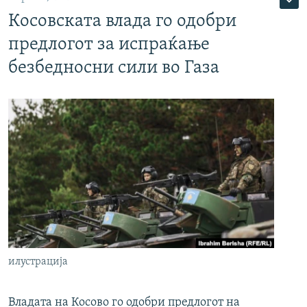
Косовската влада го одобри
предлогот за испраќање
безбедносни сили во Газа
илустрација
Владата на Косово го одобри предлогот на