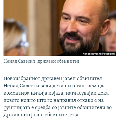
Ненад Савески, државен обвинител
Новоизбраниот државен јавен обвинител
Ненад Савески вели дека никогаш нема да
коментира ничија изјава, нагласувајќи дека
првото нешто што го направил откако е на
функцијата е средба со јавните обвинители во
Државното јавно обвинителство.