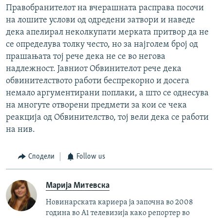
Правобранителот на вчерашната расправа посочи
на лошите услови од одредени затвори и наведе
дека апелирал неколкупати мерката притвор да не
се определува толку често, но за најголем број од
прашањата тој рече дека не се во негова
надлежност. Јавниот Обвинителот рече дека
обвинителството работи беспрекорно и досега
немало аргументирани поплаки, а што се однесува
на многуте отворени предмети за кои се чека
реакција од Обвинителство, тој вели дека се работи
на нив.
Сподели
Follow us
Марија Митевска
Новинарската кариера ја започна во 2008
година во А1 телевизија како репортер во