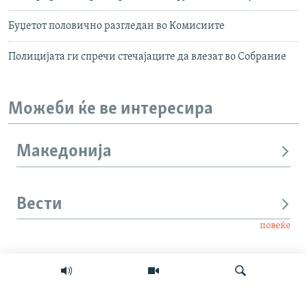
Буџетот половично разгледан во Комисиите
Полицијата ги спречи стечајаците да влезат во Собрание
Можеби ќе ве интересира
Македонија
Вести
повеќе
Интервју