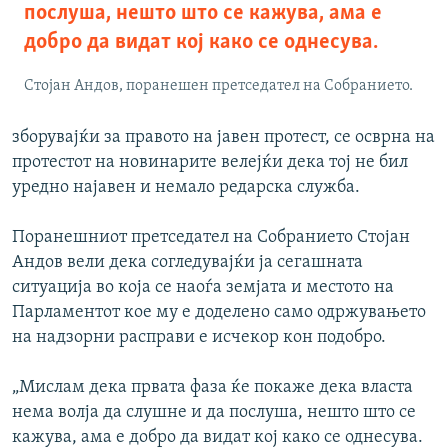
послуша, нешто што се кажува, ама е
добро да видат кој како се однесува.
Стојан Андов, поранешен претседател на Собранието.
зборувајќи за правото на јавен протест, се осврна на
протестот на новинарите велејќи дека тој не бил
уредно најавен и немало редарска служба.
Поранешниот претседател на Собранието Стојан
Андов вели дека согледувајќи ја сегашната
ситуација во која се наоѓа земјата и местото на
Парламентот кое му е доделено само одржувањето
на надзорни расправи е исчекор кон подобро.
„Мислам дека првата фаза ќе покаже дека власта
нема волја да слушне и да послуша, нешто што се
кажува, ама е добро да видат кој како се однесува.