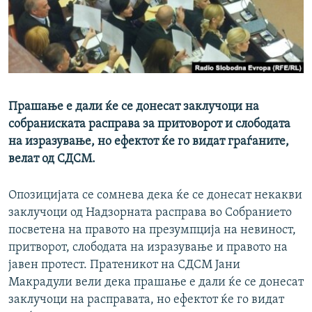
РСЕ веб страници
Прашање е дали ќе се донесат заклучоци на
собраниската расправа за притоворот и слободата
на изразување, но ефектот ќе го видат граѓаните,
велат од СДСМ.
Опозицијата се сомнева дека ќе се донесат некакви
заклучоци од Надзорната расправа во Собранието
посветена на правото на презумпција на невиност,
притворот, слободата на изразување и правото на
јавен протест. Пратеникот на СДСМ Јани
Макрадули вели дека прашање е дали ќе се донесат
заклучоци на расправата, но ефектот ќе го видат