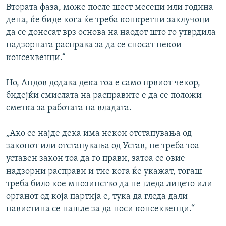
Втората фаза, може после шест месеци или година
дена, ќе биде кога ќе треба конкретни заклучоци
да се донесат врз основа на наодот што го утврдила
надзорната расправа за да се сносат некои
консеквенци.“
Но, Андов додава дека тоа е само првиот чекор,
бидејќи смислата на расправите е да се положи
сметка за работата на владата.
„Ако се најде дека има некои отстапувања од
законот или отстапувања од Устав, не треба тоа
уставен закон тоа да го прави, затоа се овие
надзорни расправи и тие кога ќе укажат, тогаш
треба било кое мнозинство да не гледа лицето или
органот од која партија е, тука да гледа дали
навистина се нашле за да носи консеквенци.“