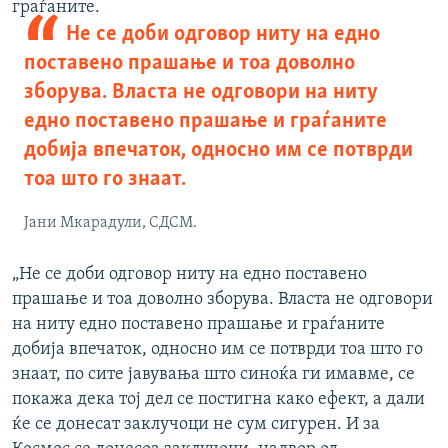
граѓаните.
Не се доби одговор ниту на едно
поставено прашање и тоа доволно
зборува. Власта не одговори на ниту
едно поставено прашање и граѓаните
добија впечаток, односно им се потврди
тоа што го знаат.
Јани Мкарадули, СДСМ.
„Не се доби одговор ниту на едно поставено
прашање и тоа доволно зборува. Власта не одговори
на ниту едно поставено прашање и граѓаните
добија впечаток, односно им се потврди тоа што го
знаат, по сите јавувања што синоќа ги имавме, се
покажа дека тој дел се постигна како ефект, а дали
ќе се донесат заклучоци не сум сигурен. И за