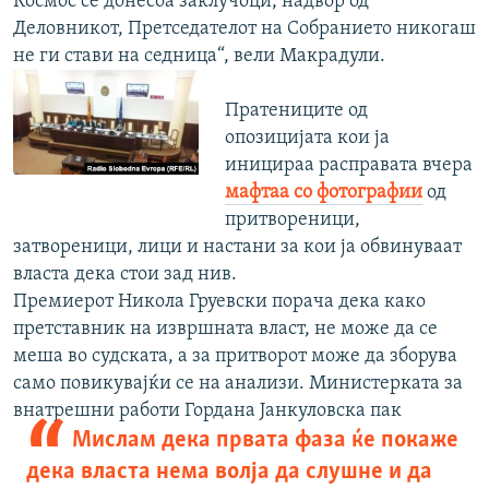
Космос се донесоа заклучоци, надвор од
Деловникот, Претседателот на Собранието никогаш
не ги стави на седница“, вели Макрадули.
Пратениците од
опозицијата кои ја
иницираа расправата вчера
мафтаа со фотографии
од
притвореници,
затвореници, лици и настани за кои ја обвинуваат
власта дека стои зад нив.
Премиерот Никола Груевски порача дека како
претставник на извршната власт, не може да се
меша во судската, а за притворот може да зборува
само повикувајќи се на анализи. Министерката за
внатрешни
работи Гордана Јанкуловска пак
Мислам дека првата фаза ќе покаже
дека власта нема волја да слушне и да