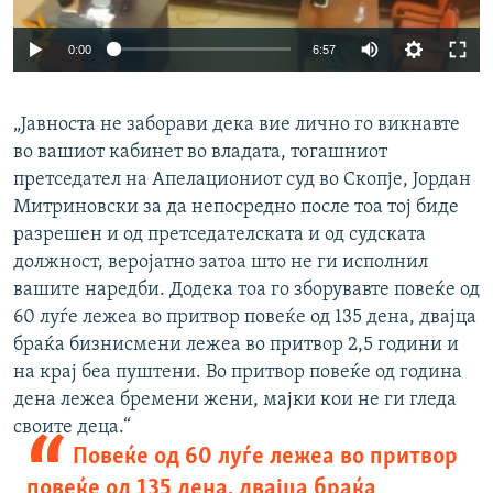
0:00
6:57
„Јавноста не заборави дека вие лично го викнавте
во вашиот кабинет во владата, тогашниот
претседател на Апелациониот суд во Скопје, Јордан
Митриновски за да непосредно после тоа тој биде
разрешен и од претседателската и од судската
должност, веројатно затоа што не ги исполнил
вашите наредби. Додека тоа го зборувавте повеќе од
60 луѓе лежеа во притвор повеќе од 135 дена, двајца
браќа бизнисмени лежеа во притвор 2,5 години и
на крај беа пуштени. Во притвор повеќе од година
дена лежеа бремени жени, мајки кои не ги гледа
своите деца.“
Повеќе од 60 луѓе лежеа во притвор
повеќе од 135 дена, двајца браќа