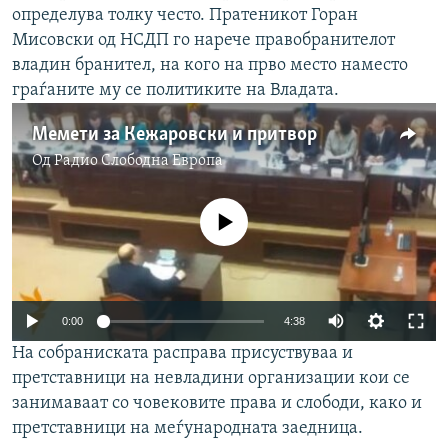
определува толку често. Пратеникот Горан
Мисовски од НСДП го нарече правобранителот
владин бранител, на кого на прво место наместо
граѓаните му се политиките на Владата.
Мемети за Кежаровски и притвор
Од
Радио Слободна Eвропа
No media source currently available
0:00
4:38
На собраниската расправа присуствуваа и
претставници на невладини организации кои се
занимаваат со човековите права и слободи, како и
претставници на меѓународната заедница.