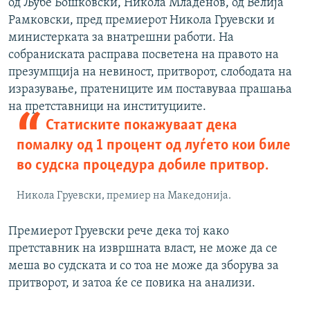
од Љубе Бошковски, Никола Младенов, од Велија
Рамковски, пред премиерот Никола Груевски и
министерката за внатрешни работи. На
собраниската расправа посветена на правото на
презумпција на невиност, притворот, слободата на
изразување, пратениците им поставуваа прашања
на претставници на институциите.
Статиските покажуваат дека
помалку од 1 процент од луѓето кои биле
во судска процедура добиле притвор.
Никола Груевски, премиер на Македонија.
Премиерот Груевски рече дека тој како
претставник на извршната власт, не може да се
меша во судската и со тоа не може да зборува за
притворот, и затоа ќе се повика на анализи.