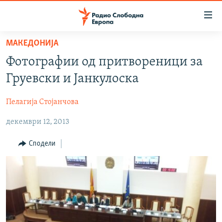
Достапни
линкови
Оди
МАКЕДОНИЈА
на
МАКЕДОНИЈА
Фотографии од притвореници за
содржината
СВЕТ
Оди
Груевски и Јанкулоска
ВИЗУЕЛНО
на
главната
Пелагија Стојанчова
ВЕСТИ
навигација
декември 12, 2013
ШТО ТРЕБА ДА ЗНАЕТЕ
Премини
на
ПРИЈАВИ СЕ ЗА ЊУЗЛЕТЕР
Сподели
пребарување
ПОДКАСТ ЗОШТО?
СЛЕДЕТЕ НЕ