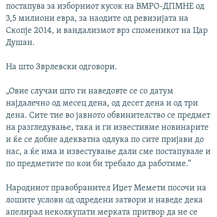
постапува за изборниот кусок на ВМРО-ДПМНЕ од
3,5 милиони евра, за наодите од ревизијата на
Скопје 2014, и вандализмот врз споменикот на Цар
Душан.
На што Зврлевски одговори.
„Овие случаи што ги наведовте се со датум
најдалечно од месец дена, од десет дена и од три
дена. Сите тие во јавното обвинителство се предмет
на разгледување, така и ги известивме новинарите
и ќе се добие адекватна одлука по сите пријави до
нас, а ќе има и известување дали сме постапувале и
по предметите по кои би требало да работиме.“
Народниот правобранител Иџет Мемети посочи на
лошите услови од одредени затвори и наведе дека
апелирал неколкупати мерката притвор да не се