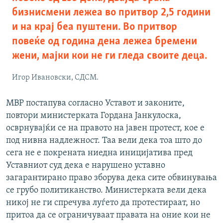
бизнисмени лежеа во притвор 2,5 години
и на крај беа пуштени. Во притвор
повеќе од година дена лежеа бремени
жени, мајки кои не ги гледа своите деца.
Игор Ивановски, СДСМ.
МВР постапува согласно Уставот и законите,
повтори министерката Гордана Јанкулоска,
осврнувајќи се на правото на јавен протест, кое е
под нивна надлежност. Таа вели дека тоа што до
сега не е покрената ниедна иницијатива пред
Уставниот суд дека е нарушено уставно
загарантирано право зборува дека сите обвинувања
се грубо политиканство. Министерката вели дека
никој не ги спречува луѓето да протестираат, но
притоа да се ограничуваат правата на оние кои не