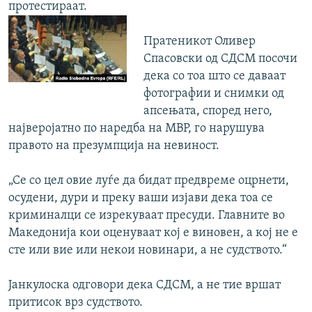
протестираат.
Пратеникот Оливер
Спасовски од СДСМ посочи
дека со тоа што се даваат
фотографии и снимки од
апсењата, според него,
најверојатно по наредба на МВР, го нарушува
правото на презумпција на невиност.
„Се со цел овие луѓе да бидат предвреме оцрнети,
осудени, дури и преку ваши изјави дека тоа се
криминалци се изрекуваат пресуди. Главните во
Македонија кои оценуваат кој е виновен, а кој не е
сте или вие или некои новинари, а не судството.“
Јанкулоска одговори дека СДСМ, а не тие вршат
притисок врз судството.