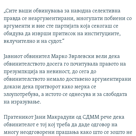
„Сите ваши обвинувања за наводна селективна
правда се неаргументирани, многупати побиени со
аргументи и вие сте партијата која секогаш се
обидува да изврши притисок на институциите,
вклучително и на судот.“
Јавниот обвинител Марко Зврлевски вели дека
обвинителството досега го почитувала правото на
презумпкција на невиност, до сега до
обвинителството немало доставено аргументирани
докази дека притворот како мерка се
злоупотребува, а истото се однесува и за слободата
на изразување.
Пратеникот Јани Макрадули од СДММ рече дека
обвинителот е тој кој треба да даде одговор на
многу неодговорени прашања како што се зошто не