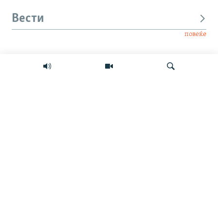
Вести
повеќе
Интервју
Свет
Барај
Мултимедиа
СЛЕДЕТЕ НЕ