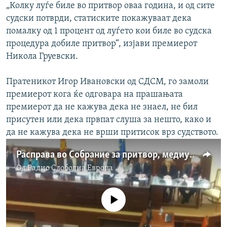
„Колку луѓе биле во притвор оваа година, и од сите
судски потврди, статиските покажуваат дека
помалку од 1 процент од луѓето кои биле во судска
процедура добиле притвор“, изјави премиерот
Никола Груевски.
Пратеникот Игор Ивановски од СДСМ, го замоли
премиерот кога ќе одговара на прашањата
премиерот да не кажува дека не знаел, не бил
присутен или дека првпат слуша за нешто, како и
да не кажува дека не врши притисок врз судството.
Расправа во Собрание за притвор, медиуми и протести
Од
Радио Слободна Eвропа
No media source currently available