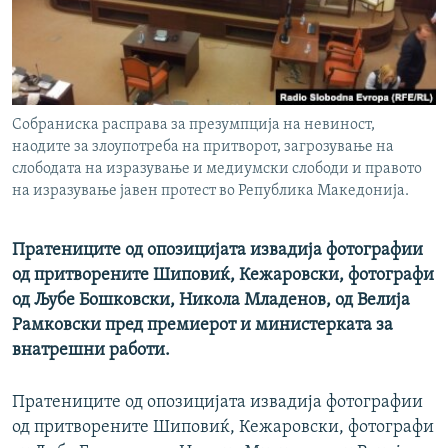
РСЕ веб страници
Собраниска расправа за презумпција на невиност,
наодите за злоупотреба на притворот, загрозување на
слободата на изразување и медиумски слободи и правото
на изразување јавен протест во Република Македонија.
Пратениците од опозицијата извадија фотографии
од притворените Шиповиќ, Кежаровски, фотографи
од Љубе Бошковски, Никола Младенов, од Велија
Рамковски пред премиерот и министерката за
внатрешни работи.
Пратениците од опозицијата извадија фотографии
од притворените Шиповиќ, Кежаровски, фотографи