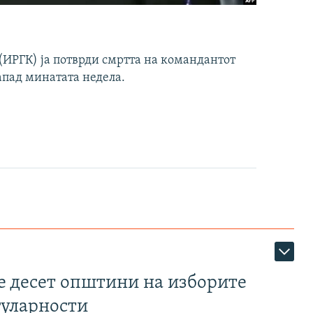
ИРГК) ја потврди смртта на командантот
апад минатата недела.
те десет општини на изборите
гуларности