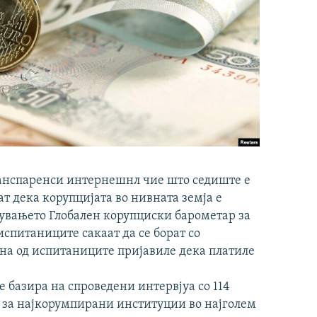
анспаренси интернешнл чие што седиште е
т дека корупцијата во нивната земја е
увањето Глобален корупциски барометар за
испитаниците сакаат да се борат со
ина од испитаниците пријавиле дека платиле
е базира на спроведени интервјуа со 114
т за најкорумпирани институции во најголем