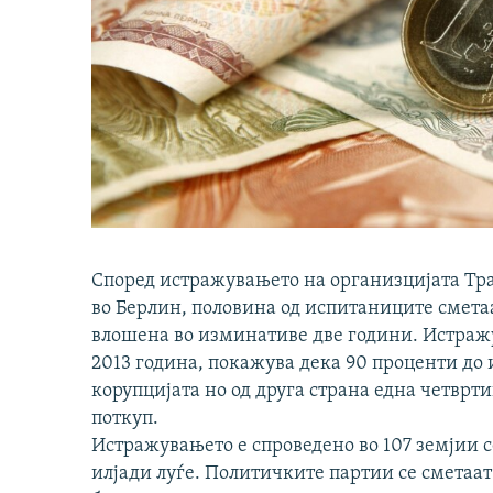
Според истражувањето на организцијата Тр
во Берлин, половина од испитаниците сметаа
влошена во изминативе две години. Истраж
2013 година, покажува дека 90 проценти до 
корупцијата но од друга страна една четврт
поткуп.
Истражувањето е спроведено во 107 земјии с
илјади луѓе. Политичките партии се сметаа