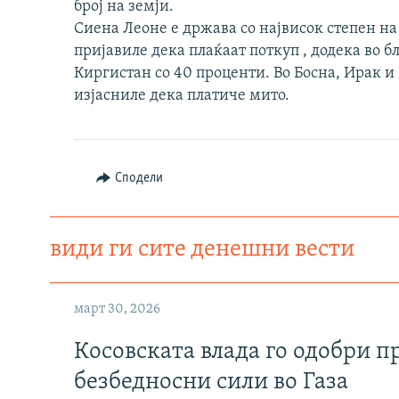
број на земји.
Сиена Леоне е држава со највисок степен на
пријавиле дека плаќаат поткуп , додека во б
Киргистан со 40 проценти. Во Босна, Ирак и
изјасниле дека платиче мито.
Сподели
види ги сите денешни вести
март 30, 2026
Косовската влада го одобри п
безбедносни сили во Газа