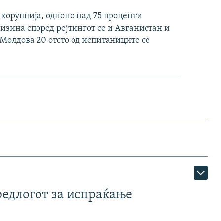
 корупција, одноно над 75 проценти
лизина според рејтингот се и Авганистан и
 Молдова 20 отсто од испитаниците се
редлогот за испраќање