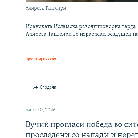
Алиреза Тангсири
Иранската Исламска револуционерна гарда (
Алиреза Тангсири во израелски воздушен н
прочитај повеќе
Сподели
март 30, 2026
Вучиќ прогласи победа во си
проследени со напади и нере