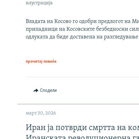
илустрација
Владата на Косово го одобри предлогот на М
припадници на Косовските безбедносни сили 
одлуката да биде доставена на разгледување
прочитај повеќе
Сподели
март 30, 2026
Иран ја потврди смртта на к
Иранската револуционерна г