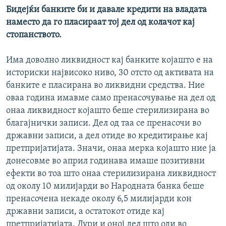
Бидејќи банките би и давале кредити на владата
наместо да го пласираат тој дел од колачот кај
стопанството.
Има доволно ликвидност кај банките којашто е на
историски највисоко ниво, 30 отсто од активата на
банките е пласирана во ликвидни средства. Ние
оваа година имавме само пренасочување на дел од
онаа ликвидност којашто беше стерилизирана во
благајнички записи. Дел од таа се пренасочи во
државни записи, а дел отиде во кредитирање кај
претпријатијата. Значи, онаа мерка којашто ние ја
донесовме во април годинава имаше позитивни
ефекти во тоа што онаа стерилизирана ликвидност
од околу 10 милијарди во Народната банка беше
пренасочена некаде околу 6,5 милијарди кон
државни записи, а остатокот отиде кај
претпријатијата. Дури и оној дел што оди во