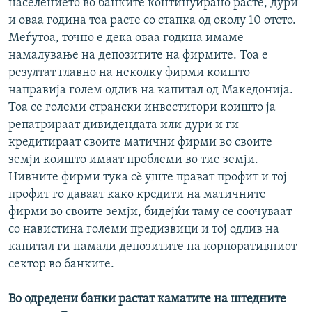
населението во банките континуирано расте, дури
и оваа година тоа расте со стапка од околу 10 отсто.
Меѓутоа, точно е дека оваа година имаме
намалување на депозитите на фирмите. Тоа е
резултат главно на неколку фирми коишто
направија голем одлив на капитал од Македонија.
Тоа се големи странски инвеститори коишто ја
репатрираат дивидендата или дури и ги
кредитираат своите матични фирми во своите
земји коишто имаат проблеми во тие земји.
Нивните фирми тука сè уште прават профит и тој
профит го даваат како кредити на матичните
фирми во своите земји, бидејќи таму се соочуваат
со навистина големи предизвици и тој одлив на
капитал ги намали депозитите на корпоративниот
сектор во банките.
Во одредени банки растат каматите на штедните