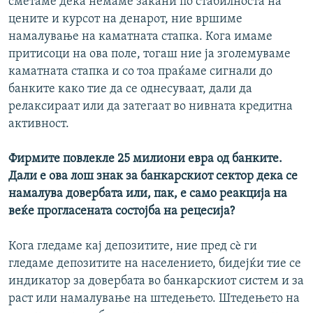
сметаме дека немаме закани по стабилноста на
цените и курсот на денарот, ние вршиме
намалување на каматната стапка. Кога имаме
притисоци на ова поле, тогаш ние ја зголемуваме
каматната стапка и со тоа праќаме сигнали до
банките како тие да се однесуваат, дали да
релаксираат или да затегаат во нивната кредитна
активност.
Фирмите повлекле 25 милиони евра од банките.
Дали е ова лош знак за банкарскиот сектор дека се
намалува довербата или, пак, е само реакција на
веќе прогласената состојба на рецесија?
Кога гледаме кај депозитите, ние пред сè ги
гледаме депозитите на населението, бидејќи тие се
индикатор за довербата во банкарскиот систем и за
раст или намалување на штедењето. Штедењето на