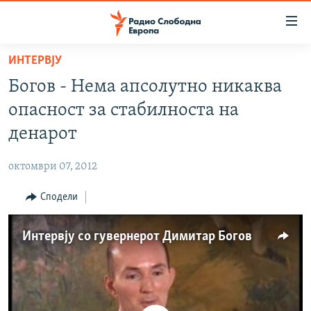
Достапни
линкови
Оди
ИНТЕРВЈУ
на
МАКЕДОНИЈА
Богов - Нема апсолутно никаква
содржината
СВЕТ
Оди
опасност за стабилноста на
ВИЗУЕЛНО
на
денарот
главната
ВЕСТИ
навигација
октомври 07, 2012
ШТО ТРЕБА ДА ЗНАЕТЕ
Премини
на
Сподели
ПРИЈАВИ СЕ ЗА ЊУЗЛЕТЕР
пребарување
ПОДКАСТ ЗОШТО?
Интервју со гувернерот Димитар Богов
СЛЕДЕТЕ НЕ