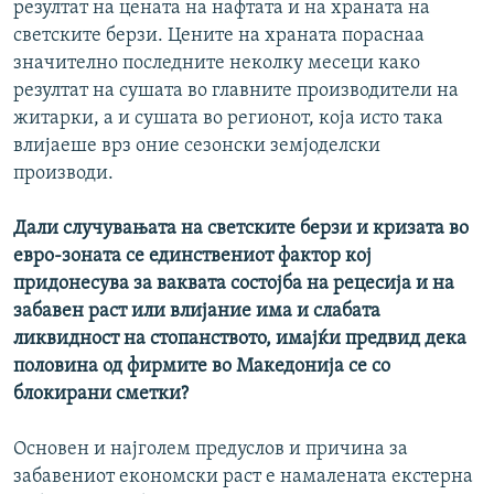
резултат на цената на нафтата и на храната на
светските берзи. Цените на храната пораснаа
значително последните неколку месеци како
резултат на сушата во главните производители на
житарки, а и сушата во регионот, која исто така
влијаеше врз оние сезонски земјоделски
производи.
Дали случувањата на светските берзи и кризата во
евро-зоната се единствениот фактор кој
придонесува за ваквата состојба на рецесија и на
забавен раст или влијание има и слабата
ликвидност на стопанството, имајќи предвид дека
половина од фирмите во Македонија се со
блокирани сметки?
Основен и најголем предуслов и причина за
забавениот економски раст е намалената екстерна