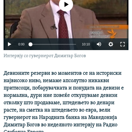
No media source currently available
РСЕ веб страници
0:00
10:10
Интервју со гувернерот Димитар Богов
Девизните резерви во моментов се на историски
највисоко ниво, немаме апсолутно никакви
притисоци, побарувачката и понудата на девизи е
нормална, дури ние повеќе откупуваме девизи
отколку што продаваме, штедењето во денари
расте, на сметка на штедењето во евра, вели
гувернерот на Народната банка на Македонија
Димитар Богов во неделното интервју на Радио