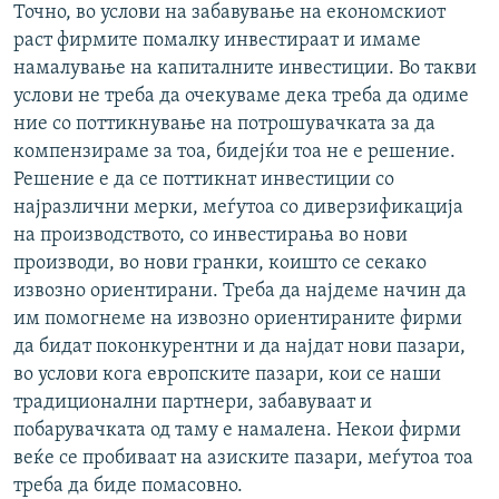
Точно, во услови на забавување на економскиот
раст фирмите помалку инвестираат и имаме
намалување на капиталните инвестиции. Во такви
услови не треба да очекуваме дека треба да одиме
ние со поттикнување на потрошувачката за да
компензираме за тоа, бидејќи тоа не е решение.
Решение е да се поттикнат инвестиции со
најразлични мерки, меѓутоа со диверзификација
на производството, со инвестирања во нови
производи, во нови гранки, коишто се секако
извозно ориентирани. Треба да најдеме начин да
им помогнеме на извозно ориентираните фирми
да бидат поконкурентни и да најдат нови пазари,
во услови кога европските пазари, кои се наши
традиционални партнери, забавуваат и
побарувачката од таму е намалена. Некои фирми
веќе се пробиваат на азиските пазари, меѓутоа тоа
треба да биде помасовно.