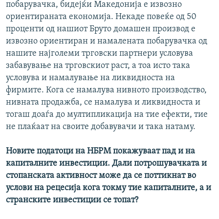
побарувачка, бидејќи Македонија е извозно
ориентираната економија. Некаде повеќе од 50
проценти од нашиот Бруто домашен производ е
извозно ориентиран и намалената побарувачка од
нашите најголеми трговски партнери условува
забавување на трговскиот раст, а тоа исто така
условува и намалување на ликвидноста на
фирмите. Кога се намалува нивното производство,
нивната продажба, се намалува и ликвидноста и
тогаш доаѓа до мултипликација на тие ефекти, тие
не плаќаат на своите добавувачи и така натаму.
Новите податоци на НБРМ покажуваат пад и на
капиталните инвестиции. Дали потрошувачката и
стопанската активност може да се поттикнат во
услови на рецесија кога токму тие капиталните, а и
странските инвестиции се топат?