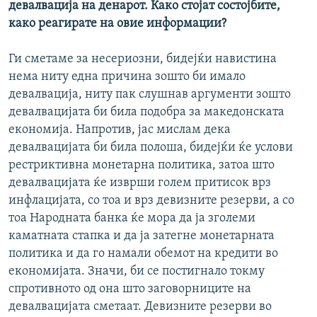
девалвација на денарот. Како стојат состојбите,
како реагирате на овие информации?
Ги сметаме за несериозни, бидејќи навистина
нема ниту една причина зошто би имало
девалвација, ниту пак слушнав аргументи зошто
девалвацијата би била подобра за македонската
економија. Напротив, јас мислам дека
девалвацијата би била полоша, бидејќи ќе услови
рестриктивна монетарна политика, затоа што
девалвацијата ќе изврши голем притисок врз
инфлацијата, со тоа и врз девизните резерви, а со
тоа Народната банка ќе мора да ја зголеми
каматната стапка и да ја затегне монетарната
политика и да го намали обемот на кредити во
економијата. Значи, би се постигнало токму
спротивното од она што заговорниците на
девалвацијата сметаат. Девизните резерви во