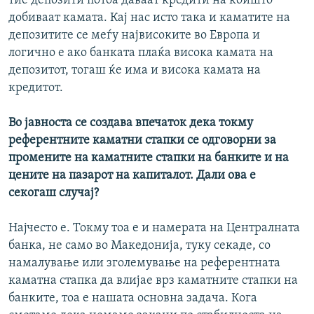
тие депозити потоа даваат кредити на коишто
добиваат камата. Кај нас исто така и каматите на
депозитите се меѓу највисоките во Европа и
логично е ако банката плаќа висока камата на
депозитот, тогаш ќе има и висока камата на
кредитот.
Во јавноста се создава впечаток дека токму
референтните каматни стапки се одговорни за
промените на каматните стапки на банките и на
цените на пазарот на капиталот. Дали ова е
секогаш случај?
Најчесто е. Токму тоа е и намерата на Централната
банка, не само во Македонија, туку секаде, со
намалување или зголемување на референтната
каматна стапка да влијае врз каматните стапки на
банките, тоа е нашата основна задача. Кога