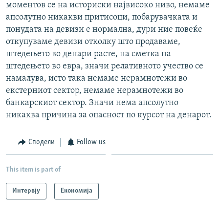
моментов се на историски највисоко ниво, немаме
апсолутно никакви притисоци, побарувачката и
понудата на девизи е нормална, дури ние повеќе
откупуваме девизи отколку што продаваме,
штедењето во денари расте, на сметка на
штедењето во евра, значи релативното учество се
намалува, исто така немаме нерамнотежи во
екстерниот сектор, немаме нерамнотежи во
банкарскиот сектор. Значи нема апсолутно
никаква причина за опасност по курсот на денарот.
Сподели
Follow us
This item is part of
Интервју
Економија