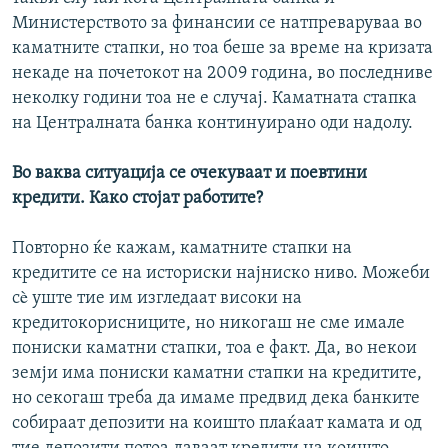
Министерството за финансии се натпреваруваа во
каматните стапки, но тоа беше за време на кризата
некаде на почетокот на 2009 година, во последниве
неколку години тоа не е случај. Каматната стапка
на Централната банка континуирано оди надолу.
Во ваква ситуација се очекуваат и поевтини
кредити. Како стојат работите?
Повторно ќе кажам, каматните стапки на
кредитите се на историски најниско ниво. Можеби
сè уште тие им изгледаат високи на
кредитокорисниците, но никогаш не сме имале
пониски каматни стапки, тоа е факт. Да, во некои
земји има пониски каматни стапки на кредитите,
но секогаш треба да имаме предвид дека банките
собираат депозити на коишто плаќаат камата и од