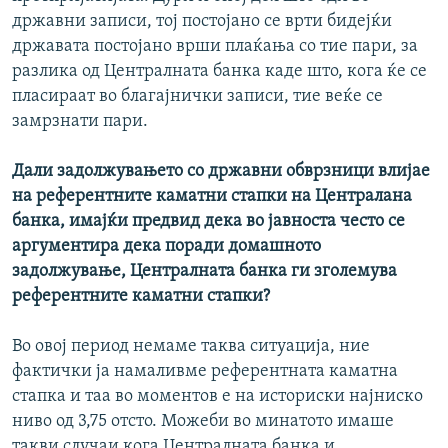
државни записи, тој постојано се врти бидејќи
државата постојано врши плаќања со тие пари, за
разлика од Централната банка каде што, кога ќе се
пласираат во благајнички записи, тие веќе се
замрзнати пари.
Дали задолжувањето со државни обврзници влијае
на референтните каматни стапки на Централана
банка, имајќи предвид дека во јавноста често се
аргументира дека поради домашното
задолжување, Централната банка ги зголемува
референтните каматни стапки?
Во овој период немаме таква ситуација, ние
фактички ја намаливме референтната каматна
стапка и таа во моментов е на историски најниско
ниво од 3,75 отсто. Можеби во минатото имаше
такви случаи кога Централната банка и