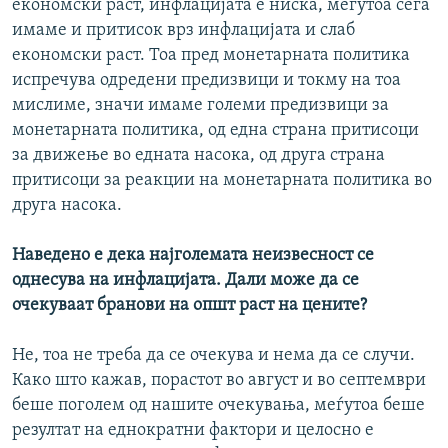
економски раст, инфлацијата е ниска, меѓутоа сега
имаме и притисок врз инфлацијата и слаб
економски раст. Тоа пред монетарната политика
испречува одредени предизвици и токму на тоа
мислиме, значи имаме големи предизвици за
монетарната политика, од една страна притисоци
за движење во едната насока, од друга страна
притисоци за реакции на монетарната политика во
друга насока.
Наведено е дека најголемата неизвесност се
однесува на инфлацијата. Дали може да се
очекуваат бранови на општ раст на цените?
Не, тоа не треба да се очекува и нема да се случи.
Како што кажав, порастот во август и во септември
беше поголем од нашите очекувања, меѓутоа беше
резултат на еднократни фактори и целосно е