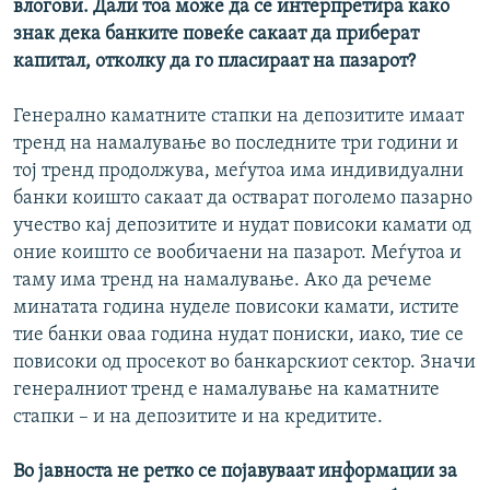
влогови. Дали тоа може да се интерпретира како
знак дека банките повеќе сакаат да приберат
капитал, отколку да го пласираат на пазарот?
Генерално каматните стапки на депозитите имаат
тренд на намалување во последните три години и
тој тренд продолжува, меѓутоа има индивидуални
банки коишто сакаат да остварат поголемо пазарно
учество кај депозитите и нудат повисоки камати од
оние коишто се вообичаени на пазарот. Меѓутоа и
таму има тренд на намалување. Ако да речеме
минатата година нуделе повисоки камати, истите
тие банки оваа година нудат пониски, иако, тие се
повисоки од просекот во банкарскиот сектор. Значи
генералниот тренд е намалување на каматните
стапки – и на депозитите и на кредитите.
Во јавноста не ретко се појавуваат информации за