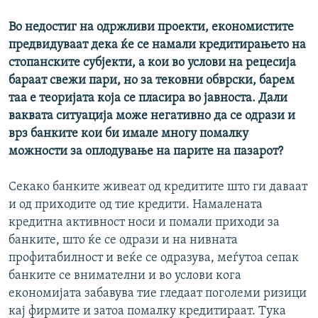
Во недостиг на одржливи проекти, економистите
предвидуваат дека ќе се намали кредитирањето на
стопанските субјекти, а кои во услови на рецесија
бараат свежи пари, но за тековни обврски, барем
таа е теоријата која се пласира во јавноста. Дали
ваквата ситуација може негативно да се одрази и
врз банките кои би имале многу помалку
можности за оплодување на парите на пазарот?
Секако банките живеат од кредитите што ги даваат
и од приходите од тие кредити. Намалената
кредитна активност носи и помали приходи за
банките, што ќе се одрази и на нивната
профитабилност и веќе се одразува, меѓутоа сепак
банките се внимателни и во услови кога
економијата забавува тие гледаат поголеми ризици
кај фирмите и затоа помалку кредитираат. Тука