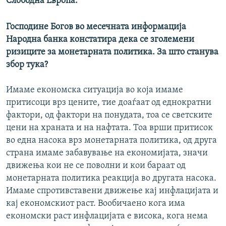
Слободна Европа.
Господине Богов во месечната информација
Народна банка констатира дека се зголемени
ризиците за монетарната политика. За што станува
збор тука?
Имаме економска ситуација во која имаме
притисоци врз цените, тие доаѓаат од еднократни
фактори, од фактори на понудата, тоа се светските
цени на храната и на нафтата. Тоа врши притисок
во една насока врз монетарната политика, од друга
страна имаме забавување на економијата, значи
движења кои не се поволни и кои бараат од
монетарната политика реакција во другата насока.
Имаме спротивставени движење кај инфлацијата и
кај економскиот раст. Вообичаено кога има
економски раст инфлацијата е висока, кога нема