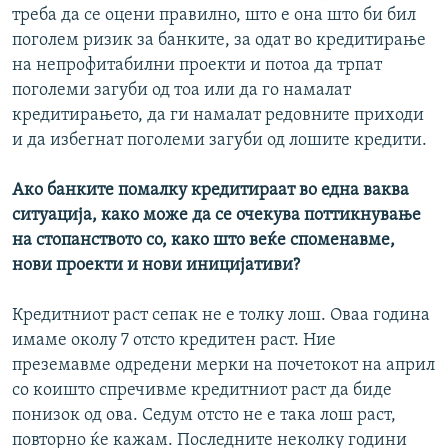
треба да се оцени правилно, што е она што би бил
поголем ризик за банките, за одат во кредитирање
на непрофитабилни проекти и потоа да трпат
поголеми загуби од тоа или да го намалат
кредитирањето, да ги намалат редовните приходи
и да избегнат поголеми загуби од лошите кредити.
Ако банките помалку кредитираат во една ваква
ситуација, како може да се очекува поттикнување
на стопанството со, како што веќе споменавме,
нови проекти и нови иницијативи?
Кредитниот раст сепак не е толку лош. Оваа година
имаме околу 7 отсто кредитен раст. Ние
преземавме одредени мерки на почетокот на април
со коишто спречивме кредитниот раст да биде
понизок од ова. Седум отсто не е така лош раст,
повторно ќе кажам. Последните неколку години