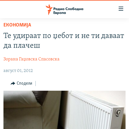
Достапни
линкови
Оди
ЕКОНОМИЈА
на
МАКЕДОНИЈА
Те удираат по џебот и не ти даваат
содржината
СВЕТ
Оди
да плачеш
ВИЗУЕЛНО
на
главната
Зорана Гаџовска Спасовска
ВЕСТИ
навигација
август 01, 2012
ШТО ТРЕБА ДА ЗНАЕТЕ
Премини
на
ПРИЈАВИ СЕ ЗА ЊУЗЛЕТЕР
Сподели
пребарување
ПОДКАСТ ЗОШТО?
СЛЕДЕТЕ НЕ