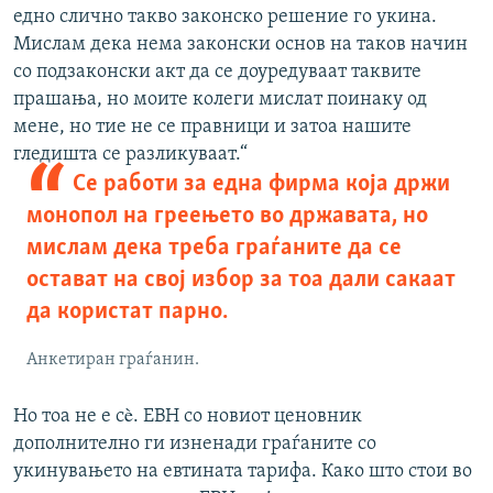
едно слично такво законско решение го укина.
Мислам дека нема законски основ на таков начин
со подзаконски акт да се доуредуваат таквите
прашања, но моите колеги мислат поинаку од
мене, но тие не се правници и затоа нашите
гледишта се разликуваат.“
Се работи за една фирма која држи
монопол на греењето во државата, но
мислам дека треба граѓаните да се
остават на свој избор за тоа дали сакаат
да користат парно.
Анкетиран граѓанин.
Но тоа не е сè. ЕВН со новиот ценовник
дополнително ги изненади граѓаните со
укинувањето на евтината тарифа. Како што стои во