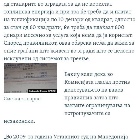
од станарите во зградата за да не користат
топлинска енергија и при тоа ќе треба да и платат
на топлификација по 10 денари од квадрат, односно
за стан од 60 квадрати, ќе треба да плаќаат 600
денари месечно за услуга која нема да ја користат.
Според правилникот, оваа обврска нема да важи за
оние граѓани што живеат во згради што се целосно
исклучени од системот за греење.
Бакиу вели дека во
Комисијата гласал против
донесувањето на ваков
правилник затоа што
Сметка за парно.
ваквите ограничувања на
потрошувачите се
незаконски.
„Во 2009-та година Уставниот суд на Македонија