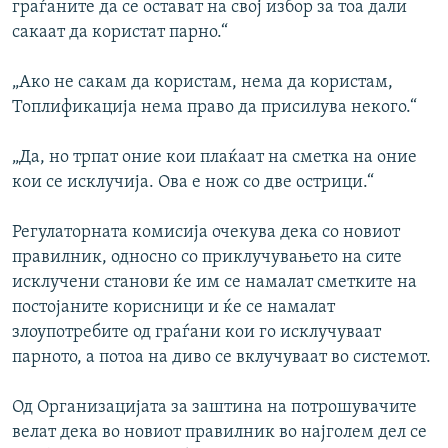
граѓаните да се остават на свој избор за тоа дали
сакаат да користат парно.“
„Ако не сакам да користам, нема да користам,
Топлификација нема право да присилува некого.“
„Да, но трпат оние кои плаќаат на сметка на оние
кои се исклучија. Ова е нож со две острици.“
Регулаторната комисија очекува дека со новиот
правилник, односно со приклучувањето на сите
исклучени станови ќе им се намалат сметките на
постојаните корисници и ќе се намалат
злоупотребите од граѓани кои го исклучуваат
парното, а потоа на диво се вклучуваат во системот.
Од Организацијата за заштина на потрошувачите
велат дека во новиот правилник во најголем дел се