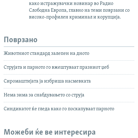
како истражувачки новинар во Радио
Слободна Европа, главно на теми поврзани со
високо-профилен криминал и корупција.
Поврзано
Животниот стандард залепен на дното
Струјата и парното го вжештуваат празниот џеб
Сиромаштијата ја избриша насмевката
Нема зима за снабдувањето со струја
Синдикатот ќе гледа како го поскапуваат парното
Можеби ќе ве интересира