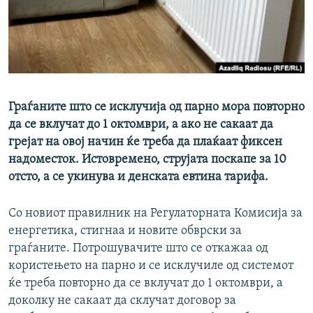
РСЕ веб страници
Граѓаните што се исклучија од парно мора повторно
да се вклучат до 1 октомври, а ако не сакаат да
грејат на овој начин ќе треба да плаќаат фиксен
надоместок. Истовремено, струјата поскапе за 10
отсто, а се укинува и денската евтина тарифа.
Со новиот правилник на Регулаторната Комисија за
енергетика, стигнаа и новите обврски за
граѓаните. Потрошувачите што се откажаа од
користењето на парно и се исклучиле од системот
ќе треба повторно да се вклучат до 1 октомври, а
доколку не сакаат да склучат договор за