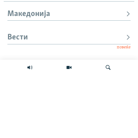
Македонија
Вести
повеќе
Интервју
Свет
Барај
Мултимедиа