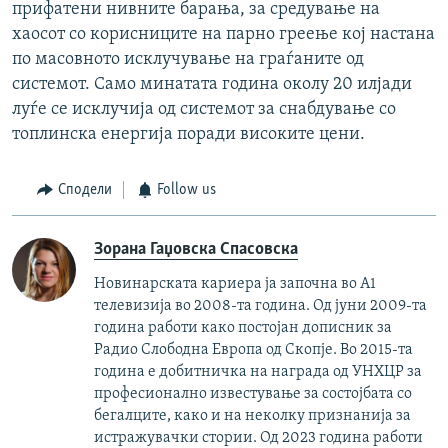
прифатени нивните барања, за средување на
хаосот со корисниците на парно греење кој настана
по масовното исклучување на граѓаните од
системот. Само минатата година околу 20 илјади
луѓе се исклучија од системот за снабдување со
топлинска енергија поради високите цени.
Сподели
Follow us
Зорана Гаџовска Спасовска
Новинарската кариера ја започна во А1
телевизија во 2008-та година. Од јуни 2009-та
година работи како постојан дописник за
Радио Слободна Европа од Скопје. Во 2015-та
година е добитничка на награда од УНХЦР за
професионално известување за состојбата со
бегалците, како и на неколку признанија за
истражувачки стории. Од 2023 година работи