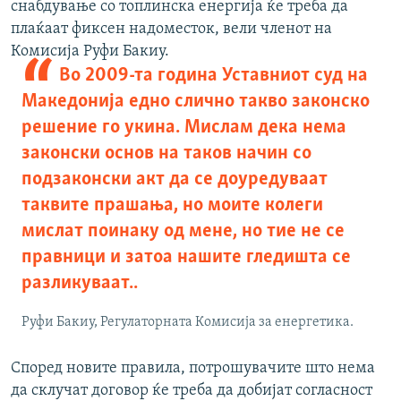
снабдување со топлинска енергија ќе треба да
плаќаат фиксен надоместок, вели членот на
Комисија Руфи Бакиу.
Во 2009-та година Уставниот суд на
Македонија едно слично такво законско
решение го укина. Мислам дека нема
законски основ на таков начин со
подзаконски акт да се доуредуваат
таквите прашања, но моите колеги
мислат поинаку од мене, но тие не се
правници и затоа нашите гледишта се
разликуваат..
Руфи Бакиу, Регулаторната Комисија за енергетика.
Според новите правила, потрошувачите што нема
да склучат договор ќе треба да добијат согласност