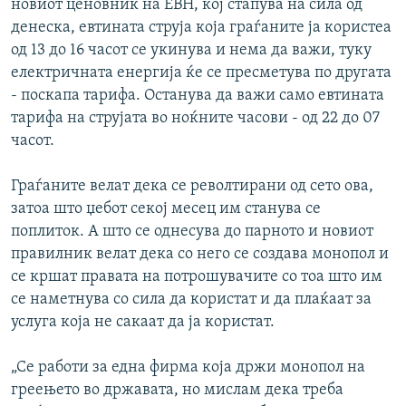
новиот ценовник на ЕВН, кој стапува на сила од
денеска, евтината струја која граѓаните ја користеа
од 13 до 16 часот се укинува и нема да важи, туку
електричната енергија ќе се пресметува по другата
- поскапа тарифа. Останува да важи само евтината
тарифа на струјата во ноќните часови - од 22 до 07
часот.
Граѓаните велат дека се револтирани од сето ова,
затоа што џебот секој месец им станува се
поплиток. А што се однесува до парното и новиот
правилник велат дека со него се создава монопол и
се кршат правата на потрошувачите со тоа што им
се наметнува со сила да користат и да плаќаат за
услуга која не сакаат да ја користат.
„Се работи за една фирма која држи монопол на
греењето во државата, но мислам дека треба