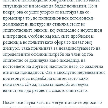
опасни и потенцијално конфликтни, тие во ваква
ситуација не ни можат да бидат поинакви. Но и
покрај ова се уште упорно се настојува да се
промовира тој, во последниов век хегемонски
доминантен, дискурс на етничка свест во
општествените односи, кој очигледно е неуспешен
и погрешен. Особено кај нас, сите проблеми и
решенија во политичката сфера го имаат овој
дискурс. Така причината за незадоволувањето на
определените основни потреби на член од тоа
општество се доживува како последица на
постоењето на другиот, наспроти него, со различна
етничка припадност. Ова е апсолутно нерелевантен
критериум за поделба на општеството како
политичка сфера, ваквата поделба доведува
единствено до регрес на самото општество.
После вжештувањата на меѓуетничките односи во