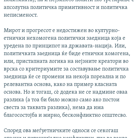
апсолутна политичка примитивност и политичка
неписменост.
Мирот и прогресот е недостижен во културно-
етнички нехомогена политички заедница која е
уредена по принципот на државата-нација. Или,
политичката заедница ќе биде етнички хомогена,
или, пристапната логика на нејзните креатори во
врска со критериумите за составување политичка
заедница ќе се промени на некоја пореална и по
релевантна основа, како на пример класната
основа. Но и тогаш, сè додека не се надмине оваа
разлика (а тоа би било можно само ако постои
свеста за таквата разлика), нема да има
благосостојба и мирно, бесконфликтно општесво.
Според ова меѓуетничките односи се секогаш