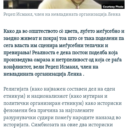
РСЕ веб страници
Реџеп Исмаил, член на невладината организација Ленка
Како да во општеството сè цвета, луѓето меѓусебно и
заедно живеат и покрај тоа што се така поделени па
сега власта им сценира меѓусебни тепачки и
превирања! Реалноста е дека постои поделба која
произведува омраза и нетрпеливост од која се раѓа
конфликтот, вели Реџеп Исмаил, член на
невладината организација Ленка .
Религијата (како најважен составен дел на еден
етникум) и национализмот (како мутиран и
политички организиран етникум) како историски
феномени беа причина за најголемите
разурнувачки судири помеѓу народите наназад во
историјата. Симбиозата на овие два историски