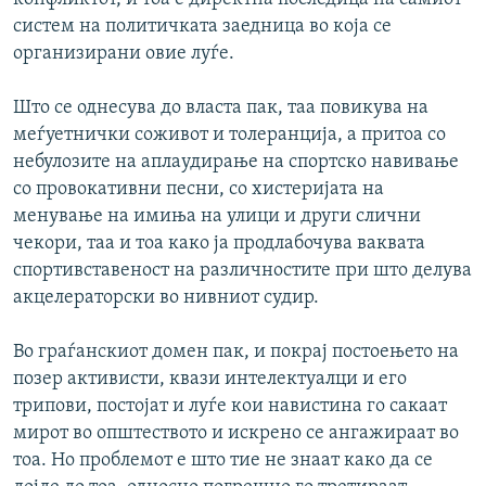
систем на политичката заедница во која се
организирани овие луѓе.
Што се однесува до власта пак, таа повикува на
меѓуетнички соживот и толеранција, а притоа со
небулозите на аплаудирање на спортско навивање
со провокативни песни, со хистеријата на
менување на имиња на улици и други слични
чекори, таа и тоа како ја продлабочува ваквата
спортивставеност на различностите при што делува
акцелераторски во нивниот судир.
Во граѓанскиот домен пак, и покрај постоењето на
позер активисти, квази интелектуалци и его
трипови, постојат и луѓе кои навистина го сакаат
мирот во општеството и искрено се ангажираат во
тоа. Но проблемот е што тие не знаат како да се