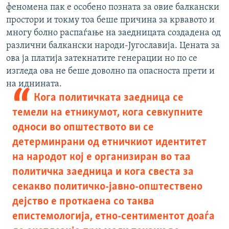
феномена пак е особено позната за овие балкански
простори и токму тоа беше причина за крвавото и
многу болно распаѓање на заедницата создадена од
различни балкански народи-Југославија. Цената за
ова ја платија затекнатите генерации но по се
изгледа ова не беше доволно па опасноста прети и
на иднината.
Кога политичката заедница се
темели на етникумот, кога севкупните
односи во општеството ви се
детерминрани од етничкиот идентитет
на народот кој е организиран во таа
политичка заедница и кога свеста за
секакво политичко-јавно-општествено
дејство е проткаена со таква
епистемологија, етно-сентиментот доаѓа