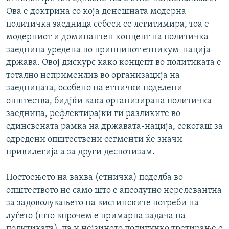
Ова е доктрина со која денешната модерна
политичка заедница себеси се легитимира, тоа е
модерниот и доминантен концепт на политичка
заедница уредена по принципот етникум-нација-
држава. Овој дискурс како концепт во политиката е
тотално неприменлив во организација на
заедницата, особено на етнички поделени
општества, бидјќи вака организирана политичка
заедница, рефлектирајки ги разликите во
единсвената рамка на државата-нација, секогаш за
одредени општествени сегменти ќе значи
привилегија а за други деспотизам.
Постоењето на ваква (етничка) поделба во
општеството не само што е апсолутно нерелевантна
за задоволувањето на вистинските потреби на
луѓето (што впрочем е примарна задача на
политиката), па и нејзиното политичко третирање е