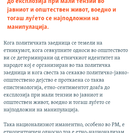
до експлозија при мали тензии во
јавниот и општествен живот, воедно и
тогаш луѓето се најподложни на
манипулација.
Кога политичката заедница се темели на
етникумот, кога севкупните односи во општеството
ви се детерминрани од етничкиот идентитет на
народот кој е организиран во таа политичка
заедница и кога свеста за секакво политичко-јавно-
општествено дејство е проткаена со таква
епистемологија, етно-сентиментот доаѓа до
експлозија при мали тензии во јавниот и
општествен живот, воедно и тогаш луѓето се
најподложни на манипулација.
Така национализмот иманентно, особено во РМ, е
етноцентричен односно тоа е етно-национализам.