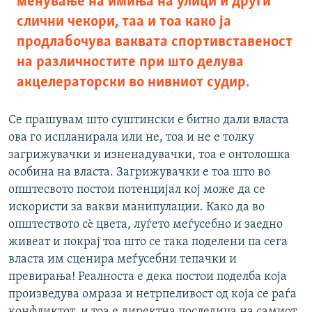
менување на имиња на улици и други
слични чекори, таа и тоа како ја
продлабочува ваквата спортивставеност
на различностите при што делува
акцелераторски во нивниот судир.
Се прашувам што суштински е битно дали власта
ова го испланирала или не, тоа и не е толку
загрижувачки и изненадувачки, тоа е онтолошка
особина на власта. Загрижувачки е тоа што во
општесвото постои потенцијал кој може да се
искористи за вакви манипулации. Како да во
општеството сè цвета, луѓето меѓусебно и заедно
живеат и покрај тоа што се така поделени па сега
власта им сценира меѓусебни тепачки и
превирања! Реалноста е дека постои поделба која
произведува омраза и нетрпеливост од која се раѓа
конфликтот, и тоа е директна последица на самиот