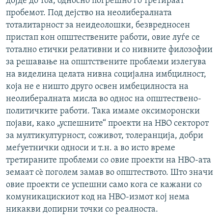
дојде до тоа, односно погрешно го третираат
пробемот. Под дејство на неолибералната
тоталитарност за неидеолошки, безвредносен
пристап кон општествените работи, овие луѓе се
тотално етички релативни и со нивните филозофии
за решавање на општствените проблеми излегува
на виделина целата нивна социјална имбцилност,
која не е ништо друго освен имбецилноста на
неолибералната мисла во однос на општествено-
политичките работи. Така имаме оксиморонски
појави, како „успешните“ проекти на НВО секторот
за мултикултурност, соживот, толеранција, добри
меѓуетнички односи и т.н. а во исто време
третираните проблеми со овие проекти на НВО-ата
земаат сè поголем замав во општеството. Што значи
овие проекти се успешни само кога се кажани со
комуникацискиот код на НВО-измот кој нема
никакви допирни точки со реалноста.