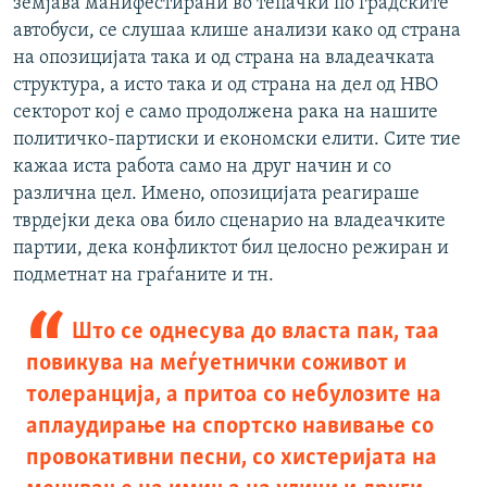
земјава манифестирани во тепачки по градските
автобуcи, се слушаа клише анализи како од страна
на опозицијата така и од страна на владеачката
структура, а исто така и од страна на дел од НВО
секторот кој е само продолжена рака на нашите
политичко-партиски и економски елити. Сите тие
кажаа иста работа само на друг начин и со
различна цел. Имено, опозицијата реагираше
тврдејки дека ова било сценарио на владеачките
партии, дека конфликтот бил целосно режиран и
подметнат на граѓаните и тн.
Што се однесува до власта пак, таа
повикува на меѓуетнички соживот и
толеранција, а притоа со небулозите на
аплаудирање на спортско навивање со
провокативни песни, со хистеријата на