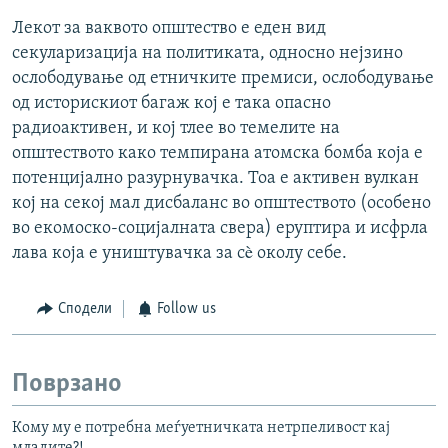
Лекот за ваквото општество е еден вид
секуларизација на политиката, односно нејзино
ослободување од етничките премиси, ослободување
од историскиот багаж кој е така опасно
радиоактивен, и кој тлее во темелите на
општеството како темпирана атомска бомба која е
потенцијално разурнувачка. Тоа е активен вулкан
кој на секој мал дисбаланс во општеството (особено
во екомоско-социјалната свера) еруптира и исфрла
лава која е уништувачка за сè околу себе.
Сподели
Follow us
Поврзано
Кому му е потребна меѓуетничката нетрпеливост кај