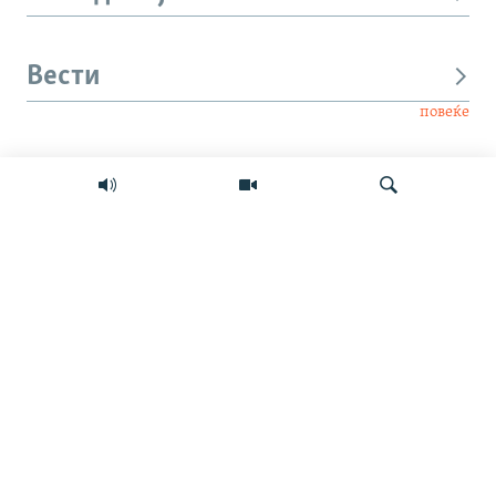
Вести
повеќе
Интервју
Свет
Барај
Мултимедиа
СЛЕДЕТЕ НЕ