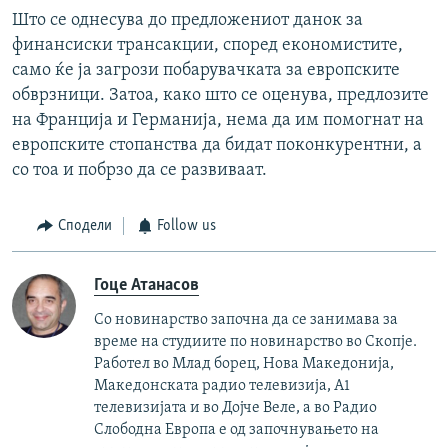
Што се однесува до предложениот данок за
финансиски трансакции, според економистите,
само ќе ја загрози побарувачката за европските
обврзници. Затоа, како што се оценува, предлозите
на Франција и Германија, нема да им помогнат на
европските стопанства да бидат поконкурентни, а
со тоа и побрзо да се развиваат.
Сподели
Follow us
Гоце Атанасов
Со новинарство започна да се занимава за
време на студиите по новинарство во Скопје.
Работел во Млад борец, Нова Македонија,
Македонската радио телевизија, А1
телевизијата и во Дојче Веле, а во Радио
Слободна Европа е од започнувањето на