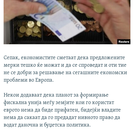
Сепак, економистите сметаат дека предложените
мерки тешко ќе можат и да се спроведат и оти тие
не се добри за решавање на сегашните економски
проблеми во Европа.
Некои додаваат дека планот за формирање
фискална унија меѓу земјите кои го користат
еврото нема да биде прифатен, бидејќи владите
нема да сакаат да го предадат нивното право да
водат даночна и буџетска политика.