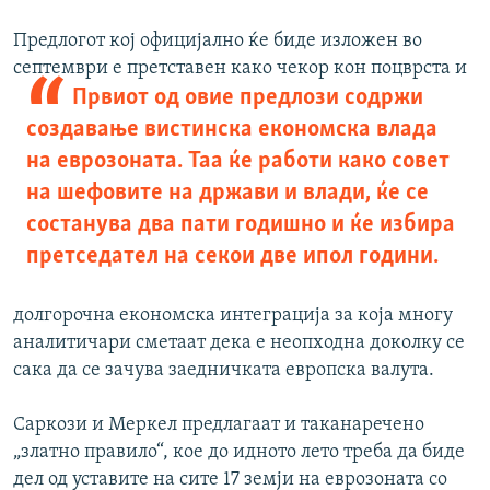
Предлогот кој официјално ќе биде изложен во
септември е претставен
како чекор кон поцврста и
Првиот од овие предлози содржи
создавање вистинска економска влада
на еврозоната. Таа ќе работи како совет
на шефовите на држави и влади, ќе се
состанува два пати годишно и ќе избира
претседател на секои две ипол години.
долгорочна економска интеграција за која многу
аналитичари сметаат дека е неопходна доколку се
сака да се зачува заедничката европска валута.
Саркози и Меркел предлагаат и таканаречено
„златно правило“, кое до идното лето треба да биде
дел од уставите на сите 17 земји на еврозоната со