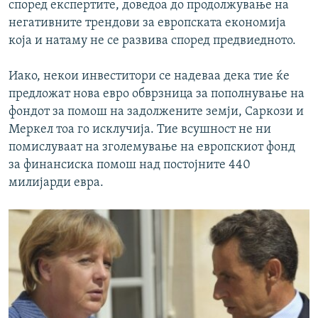
според експертите, доведоа до продолжување на
негативните трендови за европската економија
која и натаму не се развива според предвиедното.
Иако, некои инвеститори се надеваа дека тие ќе
предложат нова евро обврзница за пополнување на
фондот за помош на задолжените земји, Саркози и
Меркел тоа го исклучија. Тие всушност не ни
помислуваат на зголемување на европскиот фонд
за финансиска помош над постојните 440
милијарди евра.