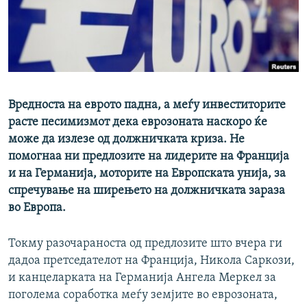
РСЕ веб страници
Вредноста на еврото падна, а меѓу инвеститорите
расте песимизмот дека еврозоната наскоро ќе
може да излезе од должничката криза. Не
помогнаа ни предлозите на лидерите на Франција
и на Германија, моторите на Европската унија, за
спречување на ширењето на должничката зараза
во Европа.
Токму разочараноста од предлозите што вчера ги
дадоа претседателот на Франција, Никола Саркози,
и канцеларката на Германија Ангела Меркел за
поголема соработка меѓу земјите во еврозоната,