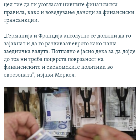
цел тие да ги усогласат нивните финансиски
правила, како и воведување даноци за финансиски
трансанкции.
„Германија и Франција апсолутно се должни да го
зајакнат и да го развиваат еврото како наша
заедничка валута. Потполно е јасно дека за да дојде
до тоа ни треба поцврста поврзаност на
финансиските и економските политики во
еврозоната“, изјави Меркел.