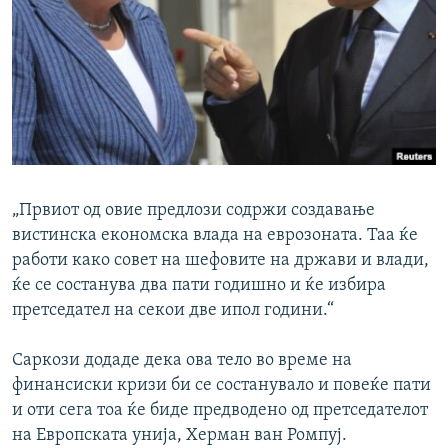
„Првиот од овие предлози содржи создавање
вистинска економска влада на еврозоната. Таа ќе
работи како совет на шефовите на држави и влади,
ќе се состанува два пати годишно и ќе избира
претседател на секои две ипол години.“
Саркози додаде дека ова тело во време на
финансиски кризи би се состанувало и повеќе пати
и оти сега тоа ќе биде предводено од претседателот
на Европската унија, Херман ван Ромпуј.