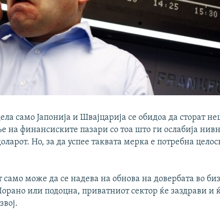
ла само Јапонија и Швајцарија се обидоа да сторат не
е на финансиските пазари со тоа што ги ослабија нивн
оларот. Но, за да успее таквата мерка е потребна цело
от само може да се надева на обнова на довербата во би
Порано или подоцна, приватниот сектор ќе заздрави и 
звој.