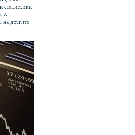
ши статистики
. А
е на другите