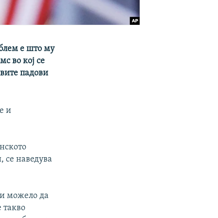
облем е што му
мс во кој се
овите падови
е и
анското
, се наведува
би можело да
е такво