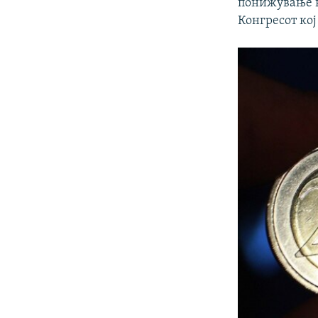
понижување в
Конгресот ко