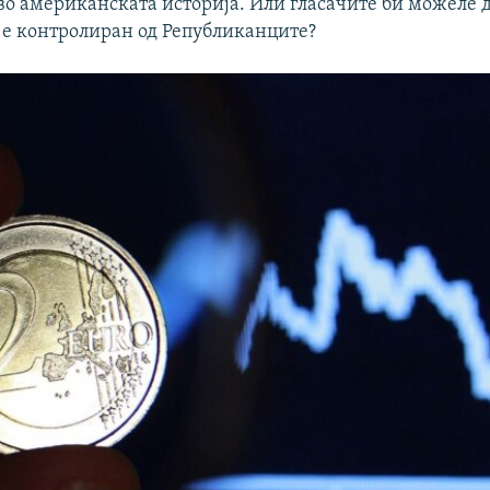
о американската историја. Или гласачите би можеле д
ј е контролиран од Републиканците?