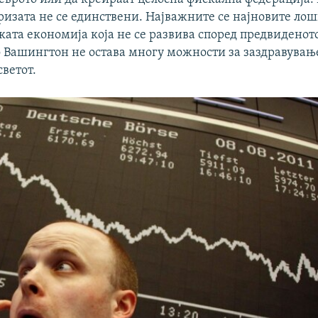
ризата не се единствени. Најважните се најновите ло
ата економија која не се развива според предвиденото
о Вашингтон не остава многу можности за заздравувањ
ветот.