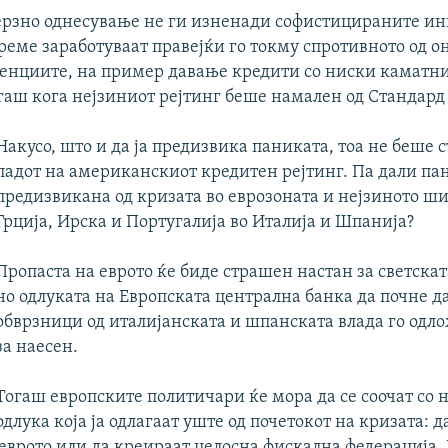
ерзно однесување не ги изненади софистицираните ин
реме заработуваат правејќи го токму спротивното од о
генциите, на пример давање кредити со ниски каматни
гаш кога нејзиниот рејтинг беше намален од Стандард
Накусо, што и да ја предизвика паниката, тоа не беше с
падот на американскиот кредитен рејтинг. Па дали па
предизвикана од кризата во еврозоната и нејзиното ш
Грција, Ирска и Португалија во Италија и Шпанија?
Пропаста на еврото ќе биде страшен настан за светска
но одлуката на Европската централна банка да почне д
обврзници од италијанската и шпанската влада го одл
за наесен.
Тогаш европските политичари ќе мора да се соочат со
одлука која ја одлагаат уште од почетокот на кризата: д
еврото или да креираат целосна фискална федерација. 