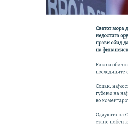
Светот мора д
недостига ору
прави обид да
на финансиски
Како и обично
последиците о
Сепак, најчес
губење на нај
во коментарот
Одлуката на 
стане ноќен к