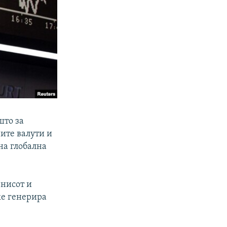
што за
ите валути и
сна глобална
знисот и
ќе генерира