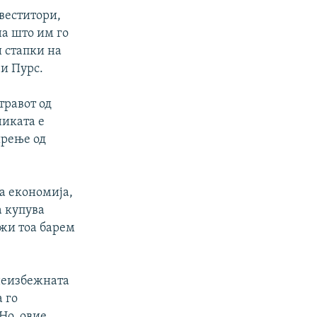
веститори,
на што им го
 стапки на
 и Пурс.
травот од
никата е
ирење од
та економија,
а купува
ожи тоа барем
 неизбежната
а го
Но, овие