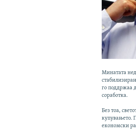
Минатата неде
стабилизирањ
го поддржаа д
соработка.
Без тоа, свет
купувањето. 
економски ра