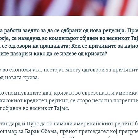
а работи заедно за да се одбрани од нова рецесија. Пр
жје, се наведува во коментарот објавен во весникот Тај
 се одговори на прашањата: Кои се причините за најн
те пазари и како да се излезе од кризата?
 во економијата, постојат многу одговори за причинит
д новата криза.
то спомнуваните два, кризата во еврозоната и америк
високиот кредитен рејтинг, се скоро целосно погрешни
 објавен во весникот Тајмс.
Стандард и Пурс да го намали американскиот рејтинг 
ошмар за Барак Обама, првиот претседател кој претрп