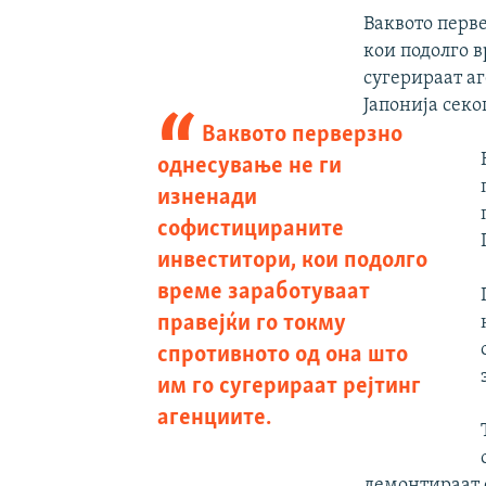
Ваквото перв
кои подолго в
сугерираат а
Јапонија секо
Ваквото перверзно
однесување не ги
изненади
софистицираните
инвеститори, кои подолго
време заработуваат
правејќи го токму
спротивното од она што
им го сугерираат рејтинг
агенциите.
демонтираат 