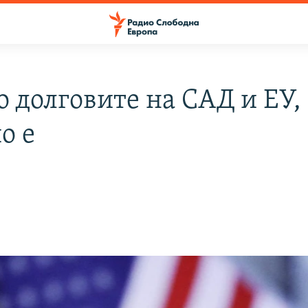
о долговите на САД и ЕУ,
о е