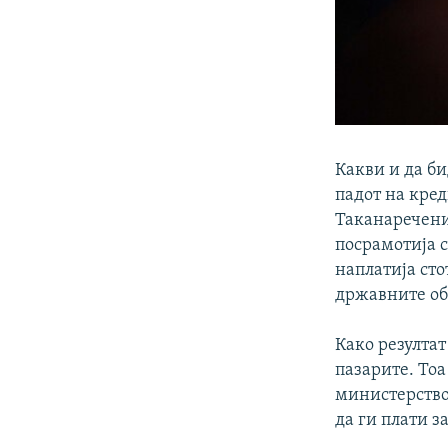
Какви и да б
падот на кре
Таканаречени
посрамотија 
наплатија сто
државните об
Како резултат
пазарите. То
министерство
да ги плати з