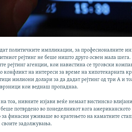
идат политичките импликации, за професионалните ин
дитниот рејтинг не беше ништо друго освен мала шега.
те рејтинг агенции, кои навистина се трговски компа
со конфликт на интереси за време на хипотекарната кр
тици милиони долари за да дадат рејтинг од три А и то
врзници кои веднаш пропаднаа.
 на тоа, нивните изјави веќе немаат вистинско влијани
а беше потврдено во понеделникот кога американското
 за финасии уживаше во кратењето на каматните стап
а своите задолжувања.