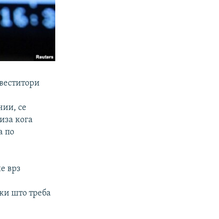
веститори
нии, се
иза кога
а по
е врз
ки што треба