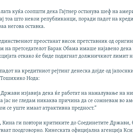
елата куќа соопшти дека Гајтнер останува шеф на аме
рај тоа што некои републиканци, поради падот на кред
раа негова оставка.
е единствениот преостанат висок претставник од ориги
 на претседателот Барак Обама имаше најавено дека во
цијата откако ќе биде подигнат должничкиот лимит на
падот на кредитниот рејтинг денеска дојде од јапоснк
 Тошихико Нода:
 Држави изјавија дека ќе работат на намалување на н
оа јас не гледам никаква причина да се сомневам во а
ои се уште имаат атрактивна предност.“
, Кина ги повтори критиките до Соединетите Држави, 
вуваат поодговорно. Кинеската официјална агенција Кс