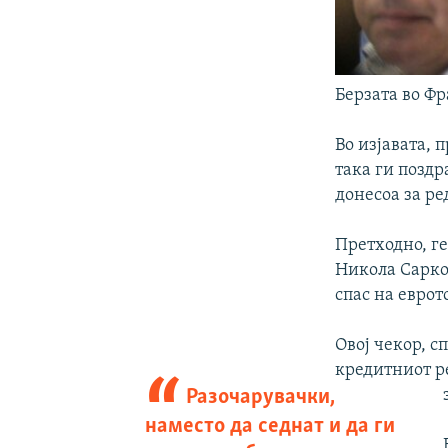
Берзата во Ф
Во изјавата, 
така ги поздр
донесоа за р
Претходно, г
Никола Сарко
спас на еврот
Овој чекор, с
кредитниот ре
Разочарувачки,
наместо да седнат и да ги