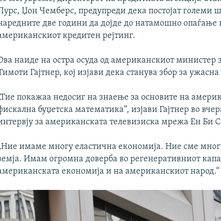
Пурс, Џон Чемберс, предупреди дека постојат големи 
наредните две години да дојде до натамошно опаѓање 
американскиот кредитен рејтинг.
Ова наиде на остра осуда од американскиот министер 
Тимоти Гајтнер, кој изјави дека станува збор за ужасна
„Тие покажаа недосиг на знаење за основите на амери
фискална буџетска математика“, изјави Гајтнер во вче
интервју за американската телевизиска мрежа Ен Би С
„Ние имаме многу еластична економија. Ние сме мног
земја. Имам огромна доверба во регенеративниот капа
американската економија и на американскиот народ.“