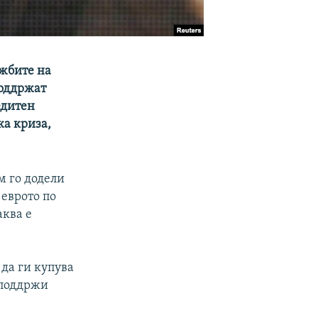
ожбите на
поддржат
едитен
ка криза,
м го додели
 еврото по
аква е
 да ги купува
 поддржи