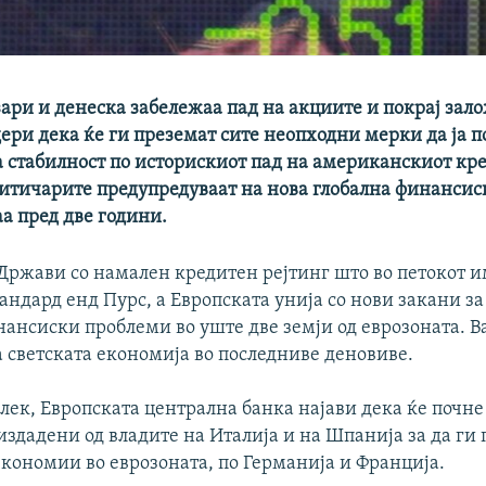
ари и денеска забележаа пад на акциите и покрај зал
дери дека ќе ги преземат сите неопходни мерки да ја 
 стабилност по историскиот пад на американскиот кр
литичарите предупредуваат на нова глобална финансис
а пред две години.
Држави со намален кредитен рејтинг што во петокот и
андард енд Пурс, а Европската унија со нови закани за
ансиски проблеми во уште две земји од еврозоната. В
 светската економија во последниве деновиве.
 лек, Европската централна банка најави дека ќе почне
издадени од владите на Италија и на Шпанија за да ги
економии во еврозоната, по Германија и Франција.