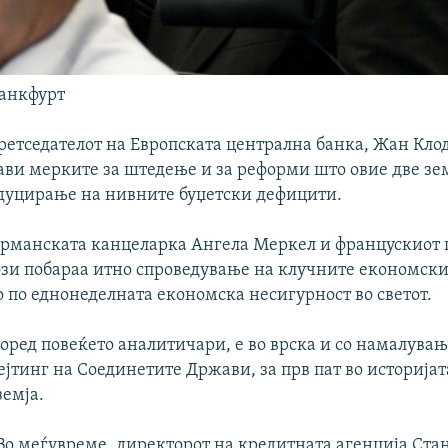
ранкфурт
претседателот на Европската централна банка, Жан Кло
ави мерките за штедење и за реформи што овие две зе
едуцирање на нивните буџетски дефицити.
ерманската канцеларка Ангела Меркел и францускиот 
зи побараа итно спроведување на клучните економски
о по еднонеделната економска несигурност во светот.
поред повеќето аналитичари, е во врска и со намалувањ
јтинг на Соединетите Држави, за прв пат во историјат
земја.
Во меѓувреме, директорот на кредитната агенција Ста