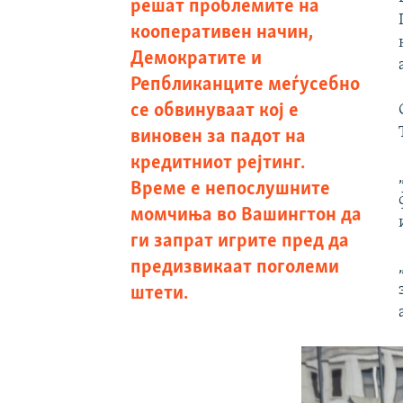
решат проблемите на
кооперативен начин,
Демократите и
Репбликанците меѓусебно
се обвинуваат кој е
виновен за падот на
кредитниот рејтинг.
Време е непослушните
момчиња во Вашингтон да
ги запрат игрите пред да
предизвикаат поголеми
штети.