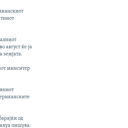
риканскиот
итниот
налниот
 август ќе ја
 земјата.
иот минситер
ивниот
мериканските
барајќи од
инхуа пишува: