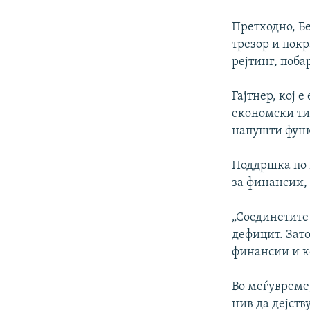
Претходно, Б
трезор и пок
рејтинг, поба
Гајтнер, кој 
економски тим
напушти функ
Поддршка по 
за финансии,
„Соединетите
дефицит. Зат
финансии и к
Во меѓувреме
нив да дејст