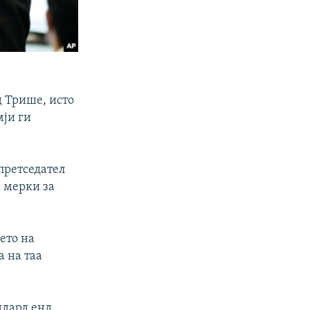
д Трише, исто
мји ги
претседател
 мерки за
ето на
а на таа
ндард енд