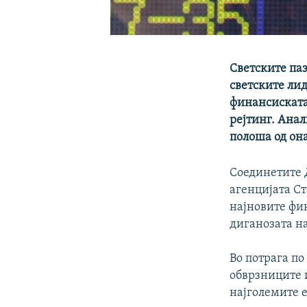
Светските паз
светските ли
финансиската
рејтинг. Ана
полоша од она
Соединетите 
агенцијата Ст
најновите фин
диганозата на
Во потрага по
обврзниците 
најголемите 