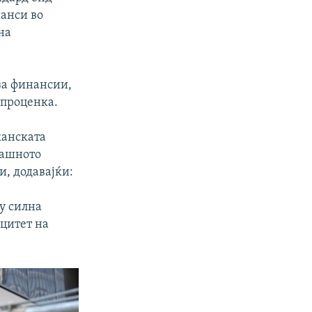
шанси во
на
за финансии,
 проценка.
канската
рашното
и, додавајќи:
у силна
цитет на